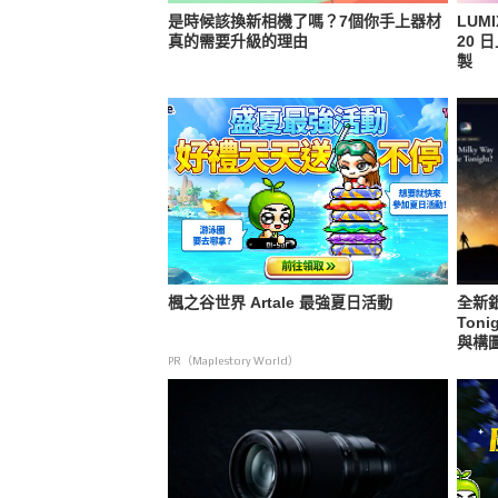
是時候該換新相機了嗎？7個你手上器材
LUM
真的需要升級的理由
20 
製
楓之谷世界 Artale 最強夏日活動
全新銀
Ton
與構
PR（Maplestory World）