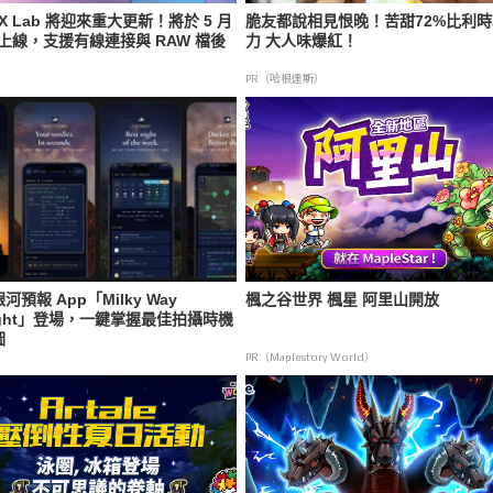
IX Lab 將迎來重大更新！將於 5 月
脆友都說相見恨晚！苦甜72%比利
日上線，支援有線連接與 RAW 檔後
力 大人味爆紅！
PR（哈根達斯）
河預報 App「Milky Way
楓之谷世界 楓星 阿里山開放
ight」登場，一鍵掌握最佳拍攝時機
圖
PR（Maplestory World）