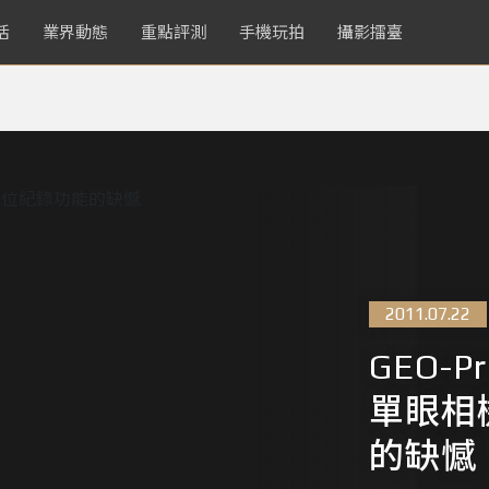
活
業界動態
重點評測
手機玩拍
攝影擂臺
2011.07.22
GEO-
單眼相
的缺憾