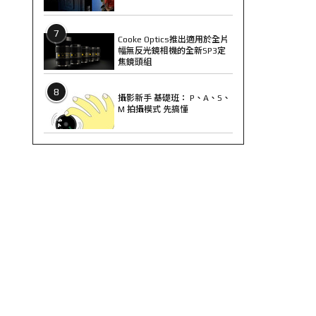
7
Cooke Optics推出適用於全片
幅無反光鏡相機的全新SP3定
焦鏡頭組
8
攝影新手 基礎班： P、A、S、
M 拍攝模式 先搞懂