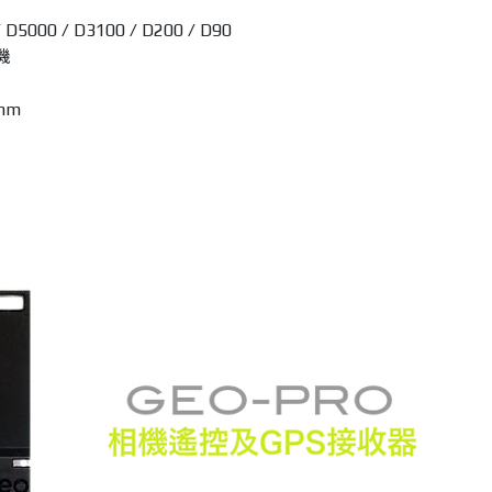
5000 / D3100 / D200 / D90
機
 mm