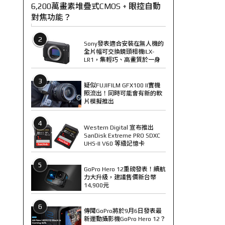
6,200萬畫素堆疊式CMOS + 眼控自動
對焦功能？
2
Sony發表適合安裝在無人機的
全片幅可交換鏡頭相機ILX-
LR1，集輕巧、高畫質於一身
3
疑似FUJIFILM GFX100 II實機
照流出！同時可能會有新的軟
片模擬推出
4
Western Digital 宣布推出
SanDisk Extreme PRO SDXC
UHS-II V60 等級記憶卡
5
GoPro Hero 12重磅發表！續航
力大升級，建議售價新台幣
14,900元
6
傳聞GoPro將於9月6日發表最
新運動攝影機GoPro Hero 12？