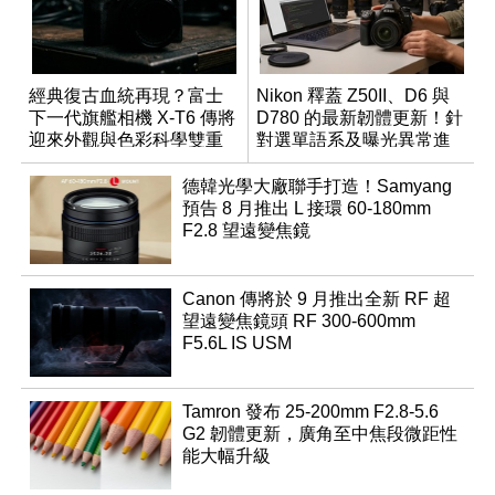
經典復古血統再現？富士
Nikon 釋蓋 Z50II、D6 與
下一代旗艦相機 X-T6 傳將
D780 的最新韌體更新！針
迎來外觀與色彩科學雙重
對選單語系及曝光異常進
優化
行修復
德韓光學大廠聯手打造！Samyang
預告 8 月推出 L 接環 60-180mm
F2.8 望遠變焦鏡
Canon 傳將於 9 月推出全新 RF 超
望遠變焦鏡頭 RF 300-600mm
F5.6L IS USM
Tamron 發布 25-200mm F2.8-5.6
G2 韌體更新，廣角至中焦段微距性
能大幅升級