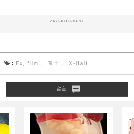
ADVERTISEMENT
Fujifilm
富士
X-Half
、
、
留言