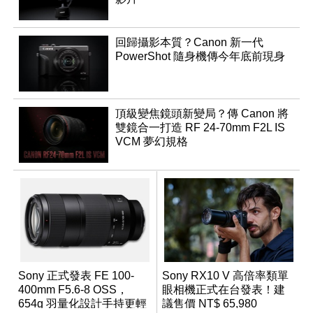
回歸攝影本質？Canon 新一代
PowerShot 隨身機傳今年底前現身
頂級變焦鏡頭新變局？傳 Canon 將
雙鏡合一打造 RF 24-70mm F2L IS
VCM 夢幻規格
Sony 正式發表 FE 100-
Sony RX10 V 高倍率類單
400mm F5.6-8 OSS，
眼相機正式在台發表！建
654g 羽量化設計手持更輕
議售價 NT$ 65,980