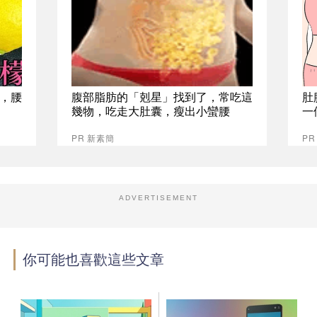
，腰
腹部脂肪的「剋星」找到了，常吃這
肚
幾物，吃走大肚囊，瘦出小蠻腰
一
PR 新素簡
PR
ADVERTISEMENT
你可能也喜歡這些文章