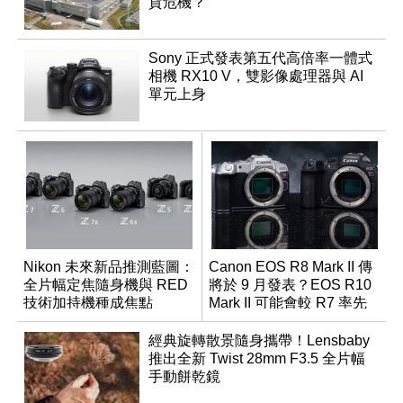
貨危機？
Sony 正式發表第五代高倍率一體式
相機 RX10 V，雙影像處理器與 AI
單元上身
Nikon 未來新品推測藍圖：
Canon EOS R8 Mark II 傳
全片幅定焦隨身機與 RED
將於 9 月發表？EOS R10
技術加持機種成焦點
Mark II 可能會較 R7 率先
推出
經典旋轉散景隨身攜帶！Lensbaby
推出全新 Twist 28mm F3.5 全片幅
手動餅乾鏡