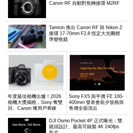
Canon RF 自動對焦轉接環 M2RF
Tamron 推出 Canon RF 與 Nikon Z
接環 17-70mm F2.8 恆定大光圈標
準變焦鏡
年度最佳相機出爐！2026
Sony FX5 與平價 FE 100-
相機大獎揭曉，Sony 奪雙
400mm 發表會前夕規格與
冠、Canon 獲用戶青睞
售價全面流出
DJI Osmo Pocket 4P 正式曝光：雙
鏡頭設計、最高可錄製 4K 240fps
影片