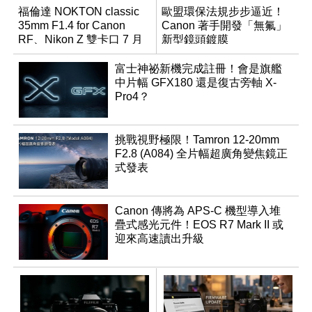
福倫達 NOKTON classic
歐盟環保法規步步逼近！
35mm F1.4 for Canon
Canon 著手開發「無氟」
RF、Nikon Z 雙卡口 7 月
新型鏡頭鍍膜
同步登台
富士神祕新機完成註冊！會是旗艦
中片幅 GFX180 還是復古旁軸 X-
Pro4？
挑戰視野極限！Tamron 12-20mm
F2.8 (A084) 全片幅超廣角變焦鏡正
式發表
Canon 傳將為 APS-C 機型導入堆
疊式感光元件！EOS R7 Mark II 或
迎來高速讀出升級