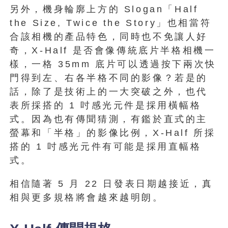
另外，機身輪廓上方的 Slogan「Half
the Size, Twice the Story」也相當符
合該相機的產品特色，同時也不免讓人好
奇，X-Half 是否會像傳統底片半格相機一
樣，一格 35mm 底片可以透過按下兩次快
門得到左、右各半格不同的影像？若是的
話，除了是技術上的一大突破之外，也代
表所採搭的 1 吋感光元件是採用橫幅格
式。因為也有傳聞猜測，有鑑於直式的主
螢幕和「半格」的影像比例，X-Half 所採
搭的 1 吋感光元件有可能是採用直幅格
式。
相信隨著 5 月 22 日發表日期越接近，真
相與更多規格將會越來越明朗。