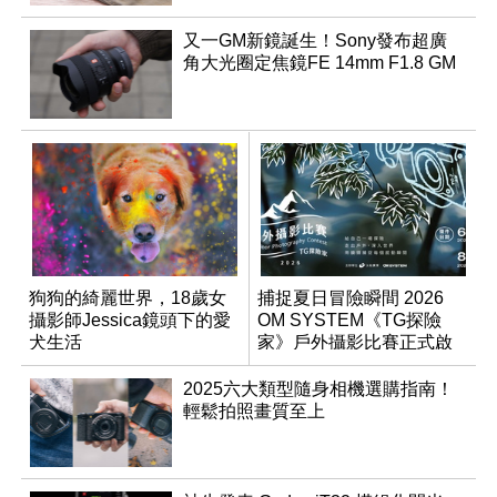
又一GM新鏡誕生！Sony發布超廣
角大光圈定焦鏡FE 14mm F1.8 GM
狗狗的綺麗世界，18歲女
捕捉夏日冒險瞬間 2026
攝影師Jessica鏡頭下的愛
OM SYSTEM《TG探險
犬生活
家》戶外攝影比賽正式啟
動
2025六大類型隨身相機選購指南！
輕鬆拍照畫質至上