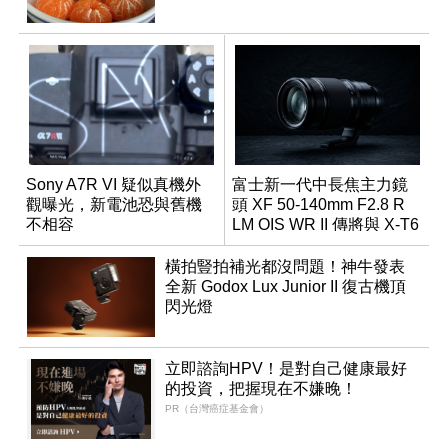
Sony A7R VI 疑似真機外
富士新一代中長焦主力鏡
觀曝光，新電池恐與舊機
頭 XF 50-140mm F2.8 R
不相容
LM OIS WR II 傳將與 X-T6
同步亮相
橫拍豎拍補光都沒問題！神牛發表
全新 Godox Lux Junior II 復古機頂
閃光燈
立即諮詢HPV！是對自己健康最好
的投資，把握現在不嫌晚！
PR（台灣癌症基金會）