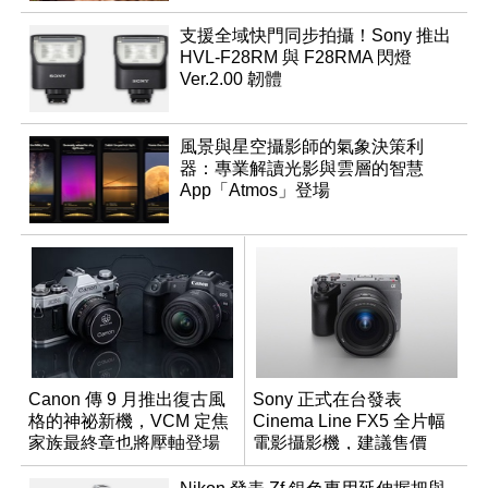
支援全域快門同步拍攝！Sony 推出
HVL-F28RM 與 F28RMA 閃燈
Ver.2.00 韌體
風景與星空攝影師的氣象決策利
器：專業解讀光影與雲層的智慧
App「Atmos」登場
Canon 傳 9 月推出復古風
Sony 正式在台發表
格的神祕新機，VCM 定焦
Cinema Line FX5 全片幅
家族最終章也將壓軸登場
電影攝影機，建議售價
NT$144,980