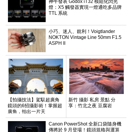
神牛發表 Godox iT32 模組化閃光
燈：X5 觸發器實現一燈通吃多品牌
TTL 系統
小巧、迷人、銳利！Voigtlander
NOKTON Vintage Line 50mm F1.5
ASPH II
【拍攝技法】駕馭超廣角
新竹 攝影 私房 景點 分
鏡頭的6招攝影術！掌握超
享：竹北之夜 豆腐岩
廣角，拍出一片天
Canon PowerShot 全新口袋隨身機
傳將於 9 月登場！鏡頭規格與運算