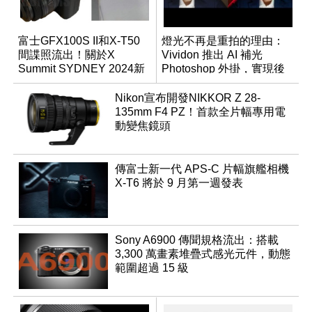
富士GFX100S II和X-T50
燈光不再是重拍的理由：
間諜照流出！關於X
Vividon 推出 AI 補光
Summit SYDNEY 2024新
Photoshop 外掛，實現後
品傳聞總整理
期精準控光
Nikon宣布開發NIKKOR Z 28-
135mm F4 PZ！首款全片幅專用電
動變焦鏡頭
傳富士新一代 APS-C 片幅旗艦相機
X-T6 將於 9 月第一週發表
Sony A6900 傳聞規格流出：搭載
3,300 萬畫素堆疊式感光元件，動態
範圍超過 15 級