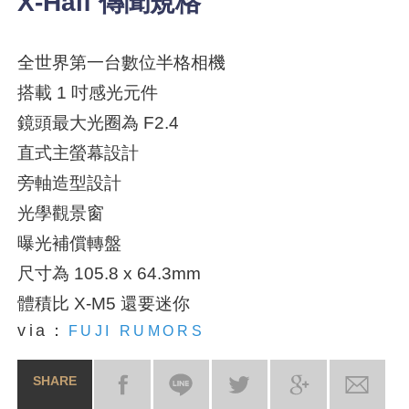
X-Half 傳聞規格
全世界第一台數位半格相機
搭載 1 吋感光元件
鏡頭最大光圈為 F2.4
直式主螢幕設計
旁軸造型設計
光學觀景窗
曝光補償轉盤
尺寸為 105.8 x 64.3mm
體積比 X-M5 還要迷你
via：
FUJI RUMORS
SHARE