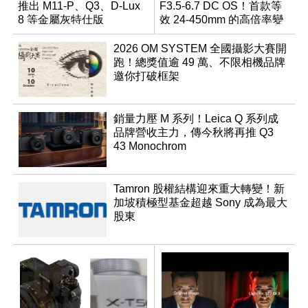
推出 M11-P、Q3、D-Lux
F3.5-6.7 DC OS！首款等
8 等金屬灰特仕版
效 24-450mm 的高倍率變
焦旅遊鏡頭
2026 OM SYSTEM 全國攝影大賽開
跑！總獎值逾 49 萬、不限相機品牌
邀你打破框架
銷量力壓 M 系列！Leica Q 系列成
品牌營收主力，傳今秋將再推 Q3
43 Monochrom
Tamron 股權結構迎來重大轉變！新
加坡積極型基金超越 Sony 成為最大
股東