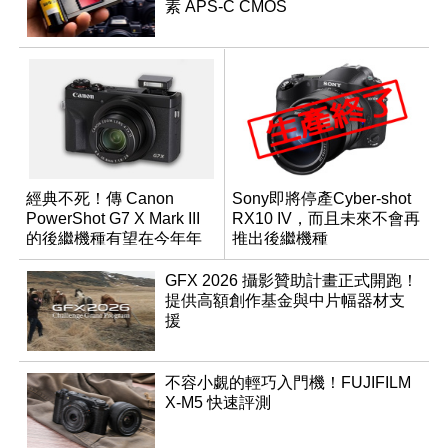
素 APS-C CMOS
經典不死！傳 Canon
Sony即將停產Cyber​​-shot
PowerShot G7 X Mark III
RX10 IV，而且未來不會再
的後繼機種有望在今年年
推出後繼機種
底前推出？
GFX 2026 攝影贊助計畫正式開跑！
提供高額創作基金與中片幅器材支
援
不容小覷的輕巧入門機！FUJIFILM
X-M5 快速評測