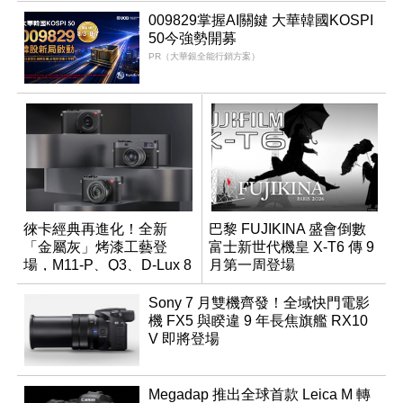
009829掌握AI關鍵 大華韓國KOSPI
50今強勢開募
PR（大華銀全能行銷方案）
徠卡經典再進化！全新
巴黎 FUJIKINA 盛會倒數
「金屬灰」烤漆工藝登
富士新世代機皇 X-T6 傳 9
場，M11-P、Q3、D-Lux 8
月第一周登場
領銜換裝
Sony 7 月雙機齊發！全域快門電影
機 FX5 與睽違 9 年長焦旗艦 RX10
V 即將登場
Megadap 推出全球首款 Leica M 轉