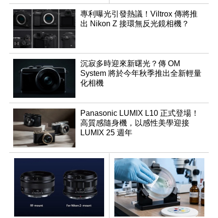
鬆
專利曝光引發熱議！Viltrox 傳將推
出 Nikon Z 接環無反光鏡相機？
沉寂多時迎來新曙光？傳 OM
System 將於今年秋季推出全新輕量
化相機
Panasonic LUMIX L10 正式登場！
高質感隨身機，以感性美學迎接
LUMIX 25 週年