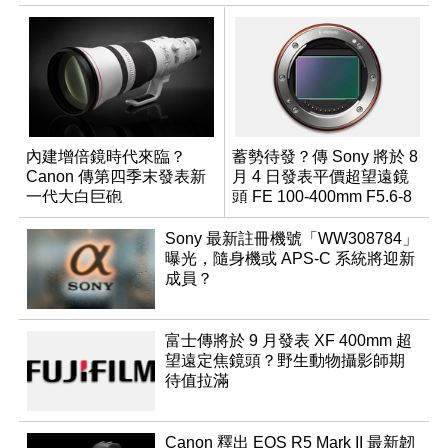
內建增倍鏡時代來臨？
蓄勢待發？傳 Sony 將於 8
Canon 傳第四季末發表新
月 4 日發表平價超望遠鏡
一代大白巨砲
頭 FE 100-400mm F5.6-8
Sony 最新註冊機號「WW308784」
曝光，隨身機或 APS-C 系統將迎新
成員？
富士傳將於 9 月發表 XF 400mm 超
望遠定焦鏡頭？野生動物攝影師期
待值拉滿
Canon 釋出 EOS R5 Mark II 最新韌