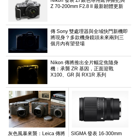
Nikon 發表 Zf 銀色專用延伸握把與
Z 70-200mm F2.8 II 最新韌體更新
傳 Sony 雙處理器與全域快門新機即
將現身？多款機身鏡頭未來兩到三
個月內有望登場
Nikon 傳將推出全片幅定焦隨身
機：承襲 ZR 基因，正面迎戰
X100、GR 與 RX1R 系列
灰色風暴來襲：Leica 傳將
SIGMA 發表 16-300mm