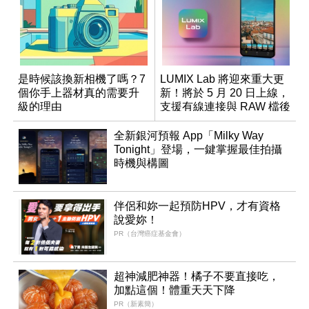
是時候該換新相機了嗎？7
LUMIX Lab 將迎來重大更
個你手上器材真的需要升
新！將於 5 月 20 日上線，
級的理由
支援有線連接與 RAW 檔後
製
全新銀河預報 App「Milky Way
Tonight」登場，一鍵掌握最佳拍攝
時機與構圖
伴侶和妳一起預防HPV，才有資格
說愛妳！
PR（台灣癌症基金會）
超神減肥神器！橘子不要直接吃，
加點這個！體重天天下降
PR（新素簡）