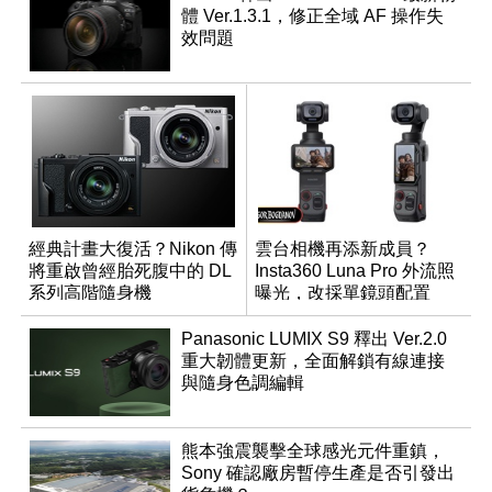
體 Ver.1.3.1，修正全域 AF 操作失
效問題
經典計畫大復活？Nikon 傳
雲台相機再添新成員？
將重啟曾經胎死腹中的 DL
Insta360 Luna Pro 外流照
系列高階隨身機
曝光，改採單鏡頭配置
Panasonic LUMIX S9 釋出 Ver.2.0
重大韌體更新，全面解鎖有線連接
與隨身色調編輯
熊本強震襲擊全球感光元件重鎮，
Sony 確認廠房暫停生產是否引發出