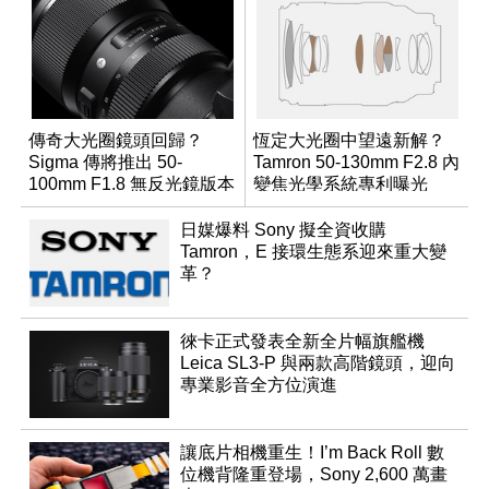
傳奇大光圈鏡頭回歸？
恆定大光圈中望遠新解？
Sigma 傳將推出 50-
Tamron 50-130mm F2.8 內
100mm F1.8 無反光鏡版本
變焦光學系統專利曝光
日媒爆料 Sony 擬全資收購
Tamron，E 接環生態系迎來重大變
革？
徠卡正式發表全新全片幅旗艦機
Leica SL3-P 與兩款高階鏡頭，迎向
專業影音全方位演進
讓底片相機重生！I’m Back Roll 數
位機背隆重登場，Sony 2,600 萬畫