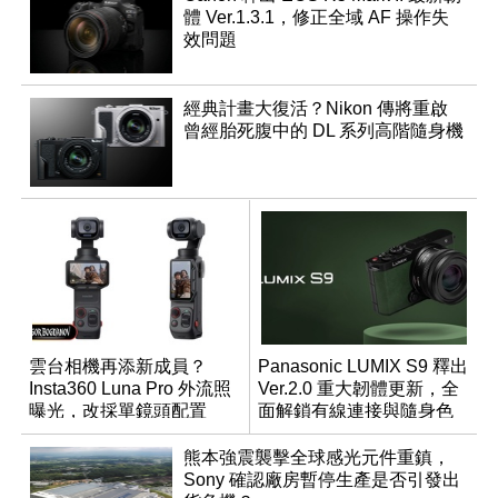
體 Ver.1.3.1，修正全域 AF 操作失
效問題
經典計畫大復活？Nikon 傳將重啟
曾經胎死腹中的 DL 系列高階隨身機
雲台相機再添新成員？
Panasonic LUMIX S9 釋出
Insta360 Luna Pro 外流照
Ver.2.0 重大韌體更新，全
曝光，改採單鏡頭配置
面解鎖有線連接與隨身色
調編輯
熊本強震襲擊全球感光元件重鎮，
Sony 確認廠房暫停生產是否引發出