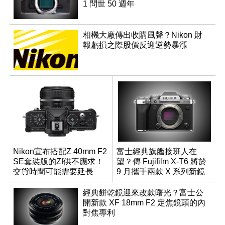
1 問世 50 週年
相機大廠傳出收購風聲？Nikon 財
報虧損之際股價反迎逆勢暴漲
Nikon宣布搭配Z 40mm F2
富士經典旗艦接班人在
SE套裝版的Zf供不應求！
望？傳 Fujifilm X-T6 將於
交貨時間可能需要延長
9 月攜手兩款 X 系列新鏡
頭登場
經典餅乾鏡迎來改款曙光？富士公
開新款 XF 18mm F2 定焦鏡頭的內
對焦專利