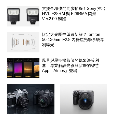
推出
乾鏡
支援全域快門同步拍攝！Sony 推出
HVL-F28RM 與 F28RMA 閃燈
Ver.2.00 韌體
恆定大光圈中望遠新解？Tamron
50-130mm F2.8 內變焦光學系統專
利曝光
風景與星空攝影師的氣象決策利
器：專業解讀光影與雲層的智慧
App「Atmos」登場