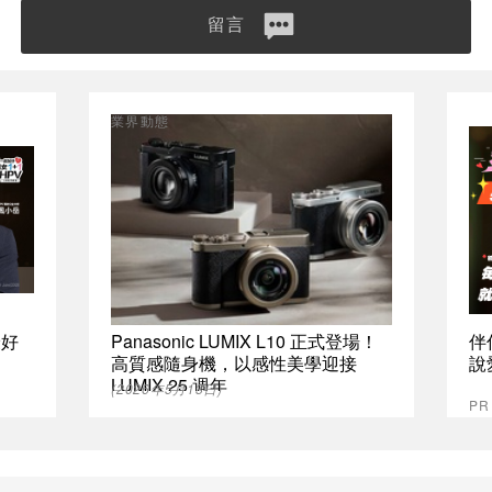
留言
業界動態
最好
Panasonic LUMIX L10 正式登場！
伴
高質感隨身機，以感性美學迎接
說
LUMIX 25 週年
(2026年5月13日)
P