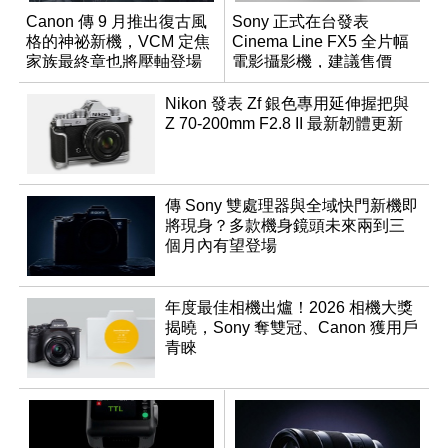
Canon 傳 9 月推出復古風
Sony 正式在台發表
格的神祕新機，VCM 定焦
Cinema Line FX5 全片幅
家族最終章也將壓軸登場
電影攝影機，建議售價
NT$144,980
Nikon 發表 Zf 銀色專用延伸握把與
Z 70-200mm F2.8 II 最新韌體更新
傳 Sony 雙處理器與全域快門新機即
將現身？多款機身鏡頭未來兩到三
個月內有望登場
年度最佳相機出爐！2026 相機大獎
揭曉，Sony 奪雙冠、Canon 獲用戶
青睞