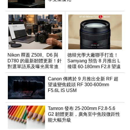
Nikon 釋蓋 Z50II、D6 與
德韓光學大廠聯手打造！
D780 的最新韌體更新！針
Samyang 預告 8 月推出 L
對選單語系及曝光異常進
接環 60-180mm F2.8 望遠
行修復
變焦鏡
Canon 傳將於 9 月推出全新 RF 超
望遠變焦鏡頭 RF 300-600mm
F5.6L IS USM
Tamron 發布 25-200mm F2.8-5.6
G2 韌體更新，廣角至中焦段微距性
能大幅升級