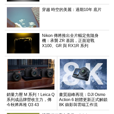
穿越 時空的美麗：過期10年 底片
Nikon 傳將推出全片幅定焦隨身
機：承襲 ZR 基因，正面迎戰
X100、GR 與 RX1R 系列
銷量力壓 M 系列！Leica Q
畫質巔峰再現：DJI Osmo
系列成品牌營收主力，傳
Action 6 韌體更新正式解鎖
今秋將再推 Q3 43
8K 錄影與雲端工作流
Monochrom