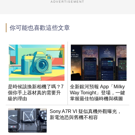
ADVERTISEMENT
你可能也喜歡這些文章
是時候該換新相機了嗎？7
全新銀河預報 App「Milky
個你手上器材真的需要升
Way Tonight」登場，一鍵
級的理由
掌握最佳拍攝時機與構圖
Sony A7R VI 疑似真機外觀曝光，
新電池恐與舊機不相容