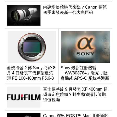
內建增倍鏡時代來臨？Canon 傳第
四季末發表新一代大白巨砲
蓄勢待發？傳 Sony 將於 8
Sony 最新註冊機號
月 4 日發表平價超望遠鏡
「WW308784」曝光，隨
頭 FE 100-400mm F5.6-8
身機或 APS-C 系統將迎新
成員？
富士傳將於 9 月發表 XF 400mm 超
望遠定焦鏡頭？野生動物攝影師期
待值拉滿
Canon 釋出 EOS R5 Mark II 最新韌