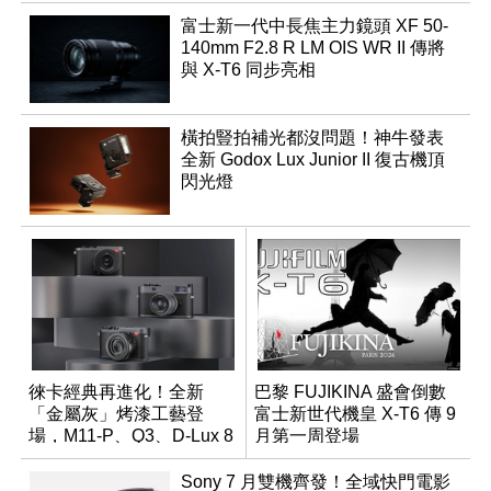
富士新一代中長焦主力鏡頭 XF 50-
140mm F2.8 R LM OIS WR II 傳將
與 X-T6 同步亮相
橫拍豎拍補光都沒問題！神牛發表
全新 Godox Lux Junior II 復古機頂
閃光燈
徠卡經典再進化！全新
巴黎 FUJIKINA 盛會倒數
「金屬灰」烤漆工藝登
富士新世代機皇 X-T6 傳 9
場，M11-P、Q3、D-Lux 8
月第一周登場
領銜換裝
Sony 7 月雙機齊發！全域快門電影