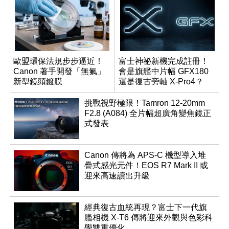
歐盟環保法規步步逼近！
富士神祕新機完成註冊！
Canon 著手開發「無氟」
會是旗艦中片幅 GFX180
新型鏡頭鍍膜
還是復古旁軸 X-Pro4？
挑戰視野極限！Tamron 12-20mm
F2.8 (A084) 全片幅超廣角變焦鏡正
式發表
Canon 傳將為 APS-C 機型導入堆
疊式感光元件！EOS R7 Mark II 或
迎來高速讀出升級
經典復古血統再現？富士下一代旗
艦相機 X-T6 傳將迎來外觀與色彩科
學雙重優化