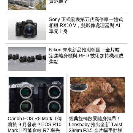
貨危機？
Sony 正式發表第五代高倍率一體式
相機 RX10 V，雙影像處理器與 AI
單元上身
Nikon 未來新品推測藍圖：全片幅
定焦隨身機與 RED 技術加持機種成
焦點
Canon EOS R8 Mark II 傳
經典旋轉散景隨身攜帶！
將於 9 月發表？EOS R10
Lensbaby 推出全新 Twist
Mark II 可能會較 R7 率先
28mm F3.5 全片幅手動餅