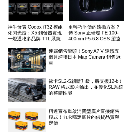
神牛發表 Godox iT32 模組
更輕巧平價的遠攝方案？
化閃光燈：X5 觸發器實現
傳 Sony 正研發 FE 100-
一燈通吃多品牌 TTL 系統
400mm F5-6.8 OSS 望遠
變焦鏡頭
連霸銷售龍頭！Sony A7 V 連續五
個月蟬聯日本 Map Camera 銷售冠
軍
徠卡SL2-S韌體升級，將支援12-bit
RAW 格式影片輸出，並優化SL系統
的整體性能
柯達宣布重啟消費型底片直接銷售
模式！力求穩定底片的供貨品質與
定價