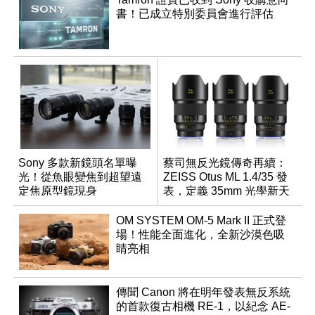
書！已成立特別委員會進行評估
Sony 多款新鏡頭名單曝
蔡司無反光鏡傳奇再續：
光！從魚眼變焦到超望遠
ZEISS Otus ML 1.4/35 發
定焦原型鏡現身
表，定義 35mm 光學新天
花板
OM SYSTEM OM-5 Mark II 正式登
場！性能全面進化，全新沙漠色吸
睛亮相
傳聞 Canon 將在明年發表無反系統
的首款復古相機 RE-1，以紀念 AE-