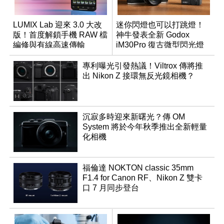
LUMIX Lab 迎來 3.0 大改
迷你閃燈也可以打跳燈！
版！首度解鎖手機 RAW 檔
神牛發表全新 Godox
編修與有線高速傳輸
iM30Pro 復古微型閃光燈
專利曝光引發熱議！Viltrox 傳將推
出 Nikon Z 接環無反光鏡相機？
沉寂多時迎來新曙光？傳 OM
System 將於今年秋季推出全新輕量
化相機
福倫達 NOKTON classic 35mm
F1.4 for Canon RF、Nikon Z 雙卡
口 7 月同步登台