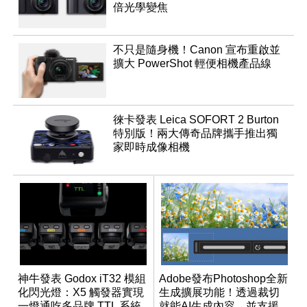
倍光學變焦
不只是隨身機！Canon 宣布重啟並
擴大 PowerShot 輕便相機產品線
徠卡發表 Leica SOFORT 2 Burton
特別版！兩大傳奇品牌攜手推出獨
家即時成像相機
神牛發表 Godox iT32 模組
Adobe發布Photoshop全新
化閃光燈：X5 觸發器實現
生成擴展功能！透過裁切
一燈通吃多品牌 TTL 系統
就能AI生成內容，並支援