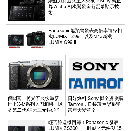
續航力將迎來重大突破？Sony 傳正
為 Alpha 相機開發全新螢幕顯示技
術
Panasonic無預警發表高倍率隨身相
機LUMIX TZ99，以及M43新機
LUMIX G99 II
傳聞富士將於不久後重新
日媒爆料 Sony 擬全資收購
推出X-M系列入門相機，以
Tamron，E 接環生態系迎
及第二代XF大三元鏡頭？
來重大變革？
輕巧旅遊機回歸！Panasonic 發表
LUMIX ZS300：一吋感光元件與 15