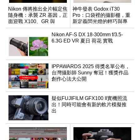
Nikon 傳將推出全片幅定焦
神牛發表 Godox iT30
隨身機：承襲 ZR 基因，正
Pro：口袋裡的攝影棚，重
面迎戰 X100、GR 與
新定義閃光燈的輕巧與專
RX1R 系列
業
Nikon AF-S DX 18-300mm f/3.5-
6.3G ED VR 夏日 荷花 實戰
IPPAWARDS 2025 得獎名單公布，
台灣攝影師 Sunny 奪冠！獲獎作品
創作心法大公開
疑似FUJIFILM GFX100 II實機照流
出！同時可能會有新的軟片模擬推
出