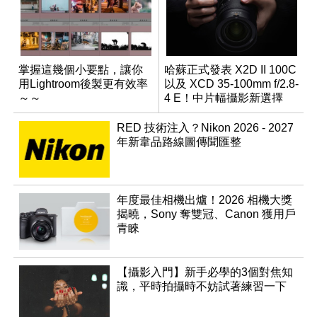
掌握這幾個小要點，讓你
哈蘇正式發表 X2D II 100C
用Lightroom後製更有效率
以及 XCD 35-100mm f/2.8-
～～
4 E！中片幅攝影新選擇
RED 技術注入？Nikon 2026 - 2027
年新韋品路線圖傳聞匯整
年度最佳相機出爐！2026 相機大獎
揭曉，Sony 奪雙冠、Canon 獲用戶
青睞
【攝影入門】新手必學的3個對焦知
識，平時拍攝時不妨試著練習一下