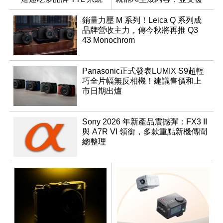
繁體中文
銷量力壓 M 系列！Leica Q 系列成
品牌營收主力，傳今秋將再推 Q3
43 Monochrom
Panasonic正式發表LUMIX S9超輕
巧全片幅無反相機！建議售價和上
市日期出爐
Sony 2026 年新產品震撼彈：FX3 II
與 A7R VI 領銜，多款重點新機傳聞
總整理