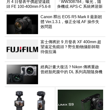
月 4 日發表平價超望遠鏡
「WW308784」曝光，隨
頭 FE 100-400mm F5.6-8
身機或 APS-C 系統將迎新
成員？
Canon 釋出 EOS R5 Mark II 最新韌
體 Ver.1.3.1，修正全域 AF 操作失
效問題
富士傳將於 9 月發表 XF 400mm 超
望遠定焦鏡頭？野生動物攝影師期
待值拉滿
經典計畫大復活？Nikon 傳將重啟
曾經胎死腹中的 DL 系列高階隨身機