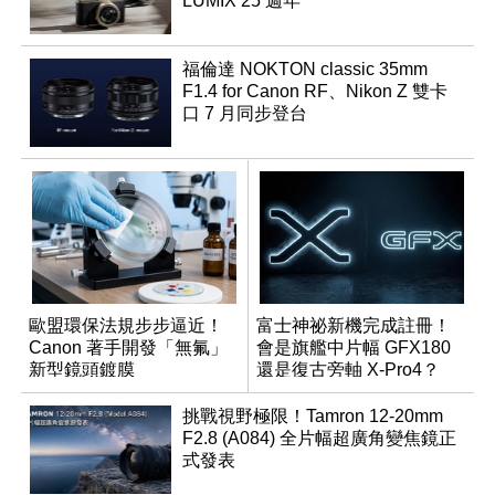
LUMIX 25 週年
福倫達 NOKTON classic 35mm
F1.4 for Canon RF、Nikon Z 雙卡
口 7 月同步登台
歐盟環保法規步步逼近！
富士神祕新機完成註冊！
Canon 著手開發「無氟」
會是旗艦中片幅 GFX180
新型鏡頭鍍膜
還是復古旁軸 X-Pro4？
挑戰視野極限！Tamron 12-20mm
F2.8 (A084) 全片幅超廣角變焦鏡正
式發表