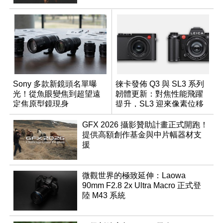
Sony 多款新鏡頭名單曝
徠卡發佈 Q3 與 SL3 系列
光！從魚眼變焦到超望遠
韌體更新：對焦性能飛躍
定焦原型鏡現身
提升，SL3 迎來像素位移
拍攝功能
GFX 2026 攝影贊助計畫正式開跑！
提供高額創作基金與中片幅器材支
援
微觀世界的極致延伸：Laowa
90mm F2.8 2x Ultra Macro 正式登
陸 M43 系統