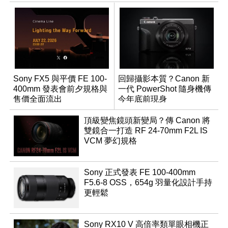
Sony FX5 與平價 FE 100-
回歸攝影本質？Canon 新
400mm 發表會前夕規格與
一代 PowerShot 隨身機傳
售價全面流出
今年底前現身
頂級變焦鏡頭新變局？傳 Canon 將
雙鏡合一打造 RF 24-70mm F2L IS
VCM 夢幻規格
Sony 正式發表 FE 100-400mm
F5.6-8 OSS，654g 羽量化設計手持
更輕鬆
Sony RX10 V 高倍率類單眼相機正