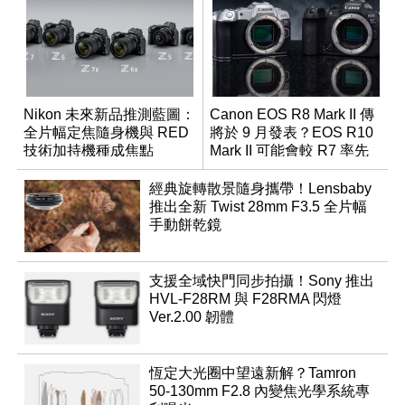
Nikon 未來新品推測藍圖：
Canon EOS R8 Mark II 傳
全片幅定焦隨身機與 RED
將於 9 月發表？EOS R10
技術加持機種成焦點
Mark II 可能會較 R7 率先
推出
經典旋轉散景隨身攜帶！Lensbaby
推出全新 Twist 28mm F3.5 全片幅
手動餅乾鏡
支援全域快門同步拍攝！Sony 推出
HVL-F28RM 與 F28RMA 閃燈
Ver.2.00 韌體
恆定大光圈中望遠新解？Tamron
50-130mm F2.8 內變焦光學系統專