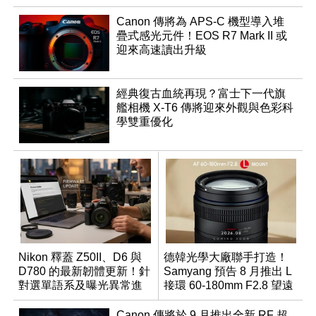
Canon 傳將為 APS-C 機型導入堆
疊式感光元件！EOS R7 Mark II 或
迎來高速讀出升級
經典復古血統再現？富士下一代旗
艦相機 X-T6 傳將迎來外觀與色彩科
學雙重優化
Nikon 釋蓋 Z50II、D6 與
德韓光學大廠聯手打造！
D780 的最新韌體更新！針
Samyang 預告 8 月推出 L
對選單語系及曝光異常進
接環 60-180mm F2.8 望遠
行修復
變焦鏡
Canon 傳將於 9 月推出全新 RF 超