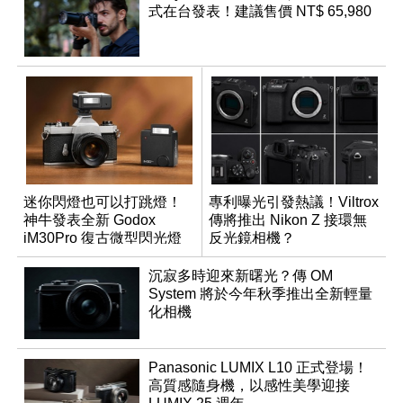
式在台發表！建議售價 NT$ 65,980
迷你閃燈也可以打跳燈！
專利曝光引發熱議！Viltrox
神牛發表全新 Godox
傳將推出 Nikon Z 接環無
iM30Pro 復古微型閃光燈
反光鏡相機？
沉寂多時迎來新曙光？傳 OM
System 將於今年秋季推出全新輕量
化相機
Panasonic LUMIX L10 正式登場！
高質感隨身機，以感性美學迎接