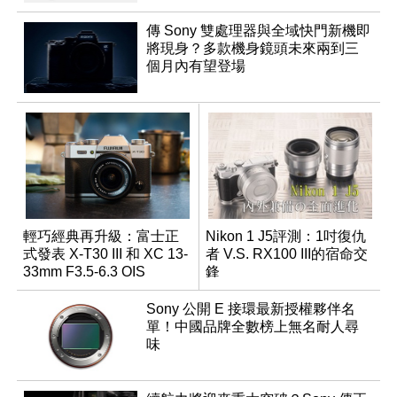
傳 Sony 雙處理器與全域快門新機即
將現身？多款機身鏡頭未來兩到三
個月內有望登場
輕巧經典再升級：富士正
Nikon 1 J5評測：1吋復仇
式發表 X-T30 III 和 XC 13-
者 V.S. RX100 III的宿命交
33mm F3.5-6.3 OIS
鋒
Sony 公開 E 接環最新授權夥伴名
單！中國品牌全數榜上無名耐人尋
味