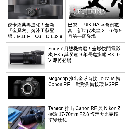
徠卡經典再進化！全新
巴黎 FUJIKINA 盛會倒數
「金屬灰」烤漆工藝登
富士新世代機皇 X-T6 傳 9
場，M11-P、Q3、D-Lux 8
月第一周登場
領銜換裝
Sony 7 月雙機齊發！全域快門電影
機 FX5 與睽違 9 年長焦旗艦 RX10
V 即將登場
Megadap 推出全球首款 Leica M 轉
Canon RF 自動對焦轉接環 M2RF
Tamron 推出 Canon RF 與 Nikon Z
接環 17-70mm F2.8 恆定大光圈標
準變焦鏡