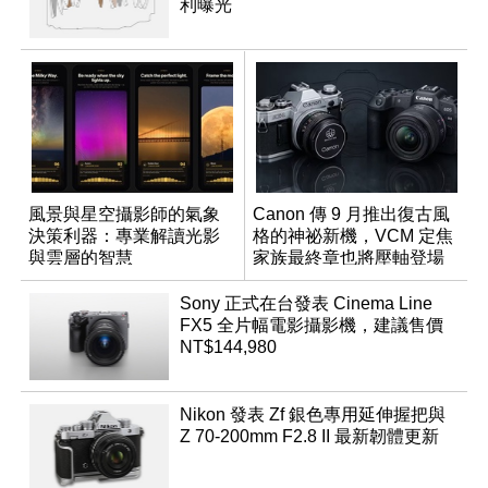
利曝光
風景與星空攝影師的氣象
Canon 傳 9 月推出復古風
決策利器：專業解讀光影
格的神祕新機，VCM 定焦
與雲層的智慧
家族最終章也將壓軸登場
App「Atmos」登場
Sony 正式在台發表 Cinema Line
FX5 全片幅電影攝影機，建議售價
NT$144,980
Nikon 發表 Zf 銀色專用延伸握把與
Z 70-200mm F2.8 II 最新韌體更新