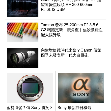
望遠變焦鏡頭 RF 300-600mm
F5.6L IS USM
Tamron 發布 25-200mm F2.8-5.6
G2 韌體更新，廣角至中焦段微距性
能大幅升級
內建增倍鏡時代來臨？Canon 傳第
四季末發表新一代大白巨砲
蓄勢待發？傳 Sony 將於 8
Sony 最新註冊機號