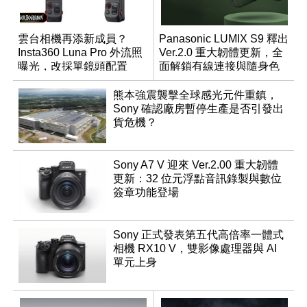
雲台相機再添新成員？
Panasonic LUMIX S9 釋出
Insta360 Luna Pro 外流照
Ver.2.0 重大韌體更新，全
曝光，改採單鏡頭配置
面解鎖有線連接與隨身色
調編輯
熊本強震襲擊全球感光元件重鎮，
Sony 確認廠房暫停生產是否引發出
貨危機？
Sony A7 V 迎來 Ver.2.00 重大韌體
更新：32 位元浮點音訊錄製與數位
簽章功能登場
Sony 正式發表第五代高倍率一體式
相機 RX10 V，雙影像處理器與 AI
單元上身