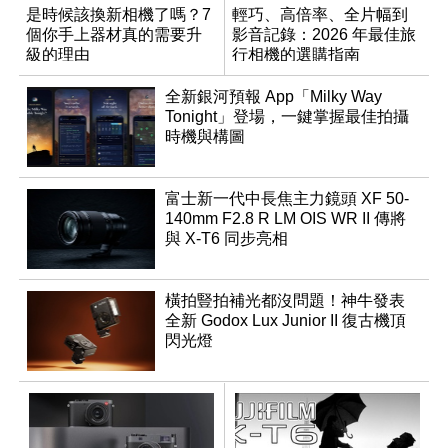
是時候該換新相機了嗎？7
輕巧、高倍率、全片幅到
個你手上器材真的需要升
影音記錄：2026 年最佳旅
級的理由
行相機的選購指南
全新銀河預報 App「Milky Way
Tonight」登場，一鍵掌握最佳拍攝
時機與構圖
富士新一代中長焦主力鏡頭 XF 50-
140mm F2.8 R LM OIS WR II 傳將
與 X-T6 同步亮相
橫拍豎拍補光都沒問題！神牛發表
全新 Godox Lux Junior II 復古機頂
閃光燈