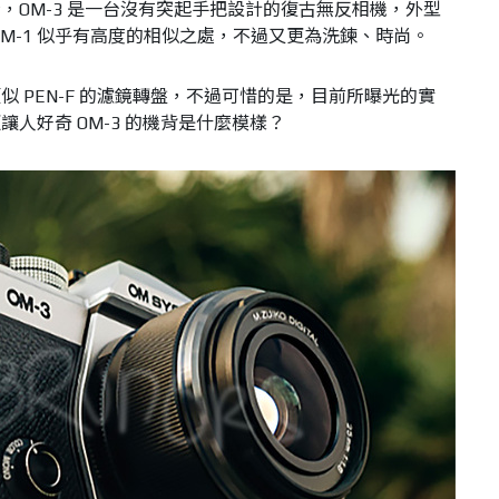
，OM-3 是一台沒有突起手把設計的復古無反相機，外型
機 OM-1 似乎有高度的相似之處，不過又更為洗鍊、時尚。
 PEN-F 的濾鏡轉盤，不過可惜的是，目前所曝光的實
人好奇 OM-3 的機背是什麼模樣？