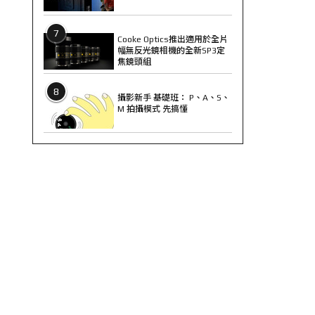
7
Cooke Optics推出適用於全片
幅無反光鏡相機的全新SP3定
焦鏡頭組
8
攝影新手 基礎班： P、A、S、
M 拍攝模式 先搞懂