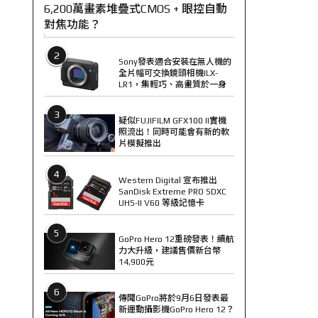
6,200萬畫素堆疊式CMOS + 眼控自動
對焦功能？
2
Sony發表適合安裝在無人機的
全片幅可交換鏡頭相機ILX-
LR1，集輕巧、高畫質於一身
3
疑似FUJIFILM GFX100 II實機
照流出！同時可能會有新的軟
片模擬推出
4
Western Digital 宣布推出
SanDisk Extreme PRO SDXC
UHS-II V60 等級記憶卡
5
GoPro Hero 12重磅發表！續航
力大升級，建議售價新台幣
14,900元
6
傳聞GoPro將於9月6日發表最
新運動攝影機GoPro Hero 12？