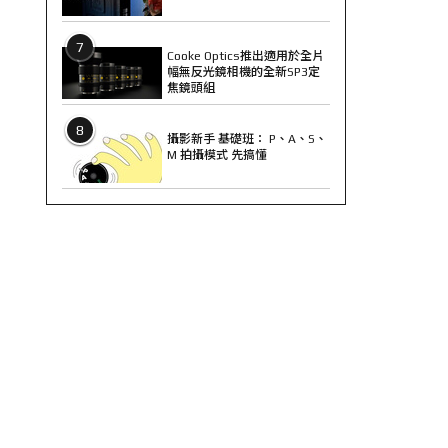
7
Cooke Optics推出適用於全片
幅無反光鏡相機的全新SP3定
焦鏡頭組
8
攝影新手 基礎班： P、A、S、
M 拍攝模式 先搞懂