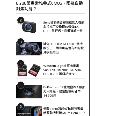
6,200萬畫素堆疊式CMOS + 眼控自動
對焦功能？
2
Sony發表適合安裝在無人機的
全片幅可交換鏡頭相機ILX-
LR1，集輕巧、高畫質於一身
3
疑似FUJIFILM GFX100 II實機
照流出！同時可能會有新的軟
片模擬推出
4
Western Digital 宣布推出
SanDisk Extreme PRO SDXC
UHS-II V60 等級記憶卡
5
GoPro Hero 12重磅發表！續航
力大升級，建議售價新台幣
14,900元
6
傳聞GoPro將於9月6日發表最
新運動攝影機GoPro Hero 12？