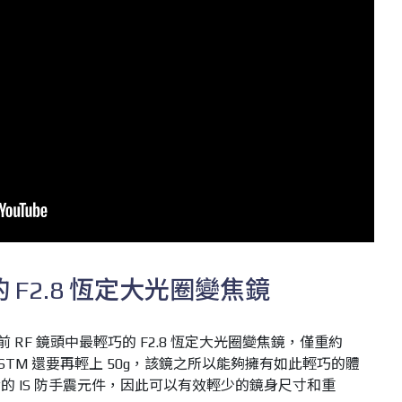
 F2.8 恆定大光圈變焦鏡
TM 是目前 RF 鏡頭中最輕巧的 F2.8 恆定大光圈變焦鏡，僅重約
2.8 IS STM 還要再輕上 50g，該鏡之所以能夠擁有如此輕巧的體
的 IS 防手震元件，因此可以有效輕少的鏡身尺寸和重