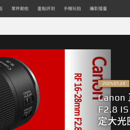
活
業界動態
重點評測
手機玩拍
攝影擂臺
2025.01.24
Canon
F2.8 
定大光