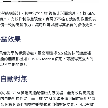
的光學結構設計，其中包含 1 枚 複製非球面鏡片、1 枚 GMo
色散鏡片，有效抑制像差現像，實現了不輸 L 鏡的影像畫質表
具備一致的高解像力，讓用戶可以獲得高品質的影像效果。
防手震效果
STM 本身具備光學防手震功能，最高可獲得 5.5 級的快門速度補
反相機如 EOS R6 Mark II 使用，可獲得更強大的
實現不晃動的影片。
的自動對焦
 STM 內建的小型 STM 步進馬達配備磁力感測器，能有效提高馬達
的自動對焦性能。而且該 STM 步進馬達可同時適用於靜
 EOS R 系列相機中的雙像素自動對焦功能，可以有效