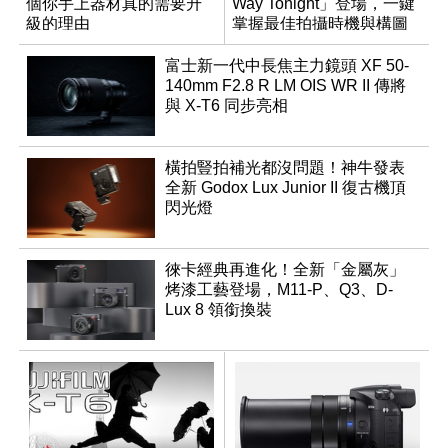
個你手上器材真的需要升
Way Tonight」登場，一鍵
級的理由
掌握最佳拍攝時機與構圖
富士新一代中長焦主力鏡頭 XF 50-
140mm F2.8 R LM OIS WR II 傳將
與 X-T6 同步亮相
橫拍豎拍補光都沒問題！神牛發表
全新 Godox Lux Junior II 復古機頂
閃光燈
徠卡經典再進化！全新「金屬灰」
烤漆工藝登場，M11-P、Q3、D-
Lux 8 領銜換裝