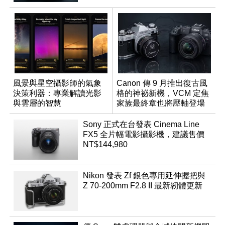
風景與星空攝影師的氣象
Canon 傳 9 月推出復古風
決策利器：專業解讀光影
格的神祕新機，VCM 定焦
與雲層的智慧
家族最終章也將壓軸登場
App「Atmos」登場
Sony 正式在台發表 Cinema Line
FX5 全片幅電影攝影機，建議售價
NT$144,980
Nikon 發表 Zf 銀色專用延伸握把與
Z 70-200mm F2.8 II 最新韌體更新