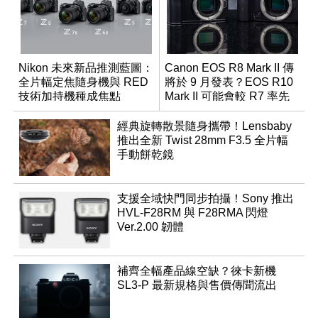
Nikon 未來新品推測藍圖：
Canon EOS R8 Mark II 傳
全片幅定焦隨身機與 RED
將於 9 月發表？EOS R10
技術加持機種成焦點
Mark II 可能會較 R7 率先
推出
經典旋轉散景隨身攜帶！Lensbaby
推出全新 Twist 28mm F3.5 全片幅
手動餅乾鏡
支援全域快門同步拍攝！Sony 推出
HVL-F28RM 與 F28RMA 閃燈
Ver.2.00 韌體
補齊全幅產品線空缺？徠卡新機
SL3-P 最新規格與售價傳聞流出