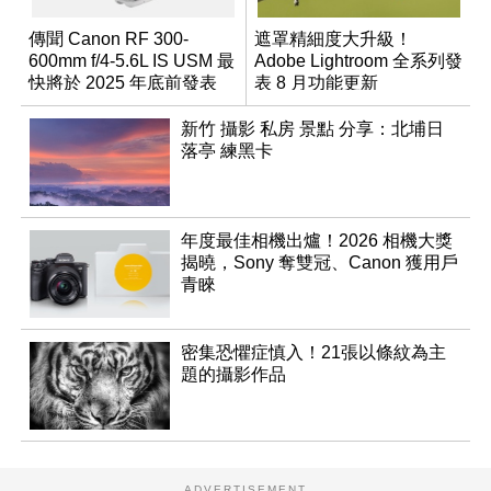
傳聞 Canon RF 300-
遮罩精細度大升級！
600mm f/4-5.6L IS USM 最
Adobe Lightroom 全系列發
快將於 2025 年底前發表
表 8 月功能更新
新竹 攝影 私房 景點 分享：北埔日
落亭 練黑卡
年度最佳相機出爐！2026 相機大獎
揭曉，Sony 奪雙冠、Canon 獲用戶
青睞
密集恐懼症慎入！21張以條紋為主
題的攝影作品
ADVERTISEMENT