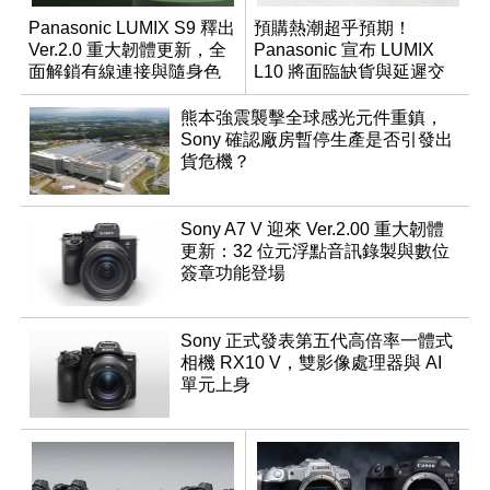
Panasonic LUMIX S9 釋出
預購熱潮超乎預期！
Ver.2.0 重大韌體更新，全
Panasonic 宣布 LUMIX
面解鎖有線連接與隨身色
L10 將面臨缺貨與延遲交
調編輯
貨時間
熊本強震襲擊全球感光元件重鎮，
Sony 確認廠房暫停生產是否引發出
貨危機？
Sony A7 V 迎來 Ver.2.00 重大韌體
更新：32 位元浮點音訊錄製與數位
簽章功能登場
Sony 正式發表第五代高倍率一體式
相機 RX10 V，雙影像處理器與 AI
單元上身