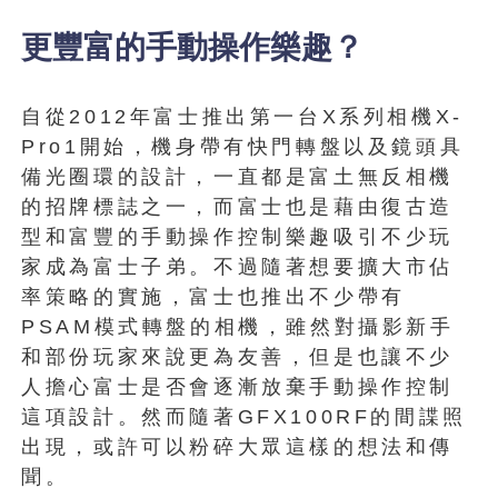
更豐富的手動操作樂趣？
自從2012年富士推出第一台X系列相機X-
Pro1開始，機身帶有快門轉盤以及鏡頭具
備光圈環的設計，一直都是富土無反相機
的招牌標誌之一，而富士也是藉由復古造
型和富豐的手動操作控制樂趣吸引不少玩
家成為富士子弟。不過隨著想要擴大市佔
率策略的實施，富士也推出不少帶有
PSAM模式轉盤的相機，雖然對攝影新手
和部份玩家來說更為友善，但是也讓不少
人擔心富士是否會逐漸放棄手動操作控制
這項設計。然而隨著GFX100RF的間諜照
出現，或許可以粉碎大眾這樣的想法和傳
聞。