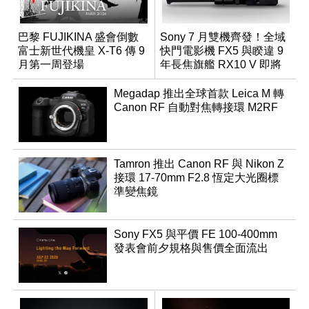
巴黎 FUJIKINA 盛會倒數
Sony 7 月雙機齊發！全域
富士新世代機皇 X-T6 傳 9
快門電影機 FX5 與睽違 9
月第一周登場
年長焦旗艦 RX10 V 即將
登場
Megadap 推出全球首款 Leica M 轉
Canon RF 自動對焦轉接環 M2RF
Tamron 推出 Canon RF 與 Nikon Z
接環 17-70mm F2.8 恆定大光圈標
準變焦鏡
Sony FX5 與平價 FE 100-400mm
發表會前夕規格與售價全面流出