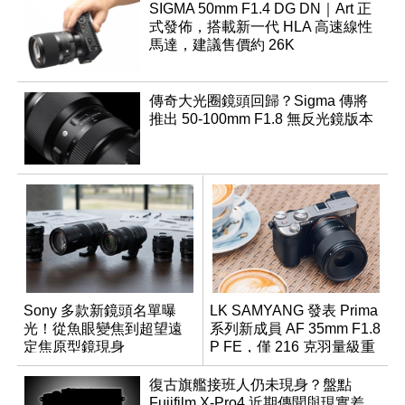
SIGMA 50mm F1.4 DG DN｜Art 正
式發佈，搭載新一代 HLA 高速線性
馬達，建議售價約 26K
傳奇大光圈鏡頭回歸？Sigma 傳將
推出 50-100mm F1.8 無反光鏡版本
Sony 多款新鏡頭名單曝
LK SAMYANG 發表 Prima
光！從魚眼變焦到超望遠
系列新成員 AF 35mm F1.8
定焦原型鏡現身
P FE，僅 216 克羽量級重
量
復古旗艦接班人仍未現身？盤點
Fujifilm X-Pro4 近期傳聞與現實差