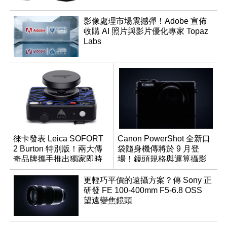
影像處理市場震撼彈！Adobe 宣佈
收購 AI 照片與影片優化專家 Topaz
Labs
徠卡發表 Leica SOFORT
Canon PowerShot 全新口
2 Burton 特別版！兩大傳
袋隨身機傳將於 9 月登
奇品牌攜手推出獨家即時
場！鏡頭規格與運算攝影
成像相機
升級成為焦點
更輕巧平價的遠攝方案？傳 Sony 正
研發 FE 100-400mm F5-6.8 OSS
望遠變焦鏡頭