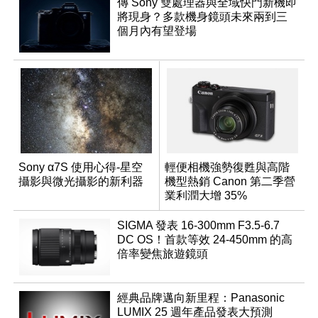
傳 Sony 雙處理器與全域快門新機即
將現身？多款機身鏡頭未來兩到三
個月內有望登場
Sony α7S 使用心得-星空
輕便相機強勢復甦與高階
攝影與微光攝影的新利器
機型熱銷 Canon 第二季營
業利潤大增 35%
SIGMA 發表 16-300mm F3.5-6.7
DC OS！首款等效 24-450mm 的高
倍率變焦旅遊鏡頭
經典品牌邁向新里程：Panasonic
LUMIX 25 週年產品發表大預測