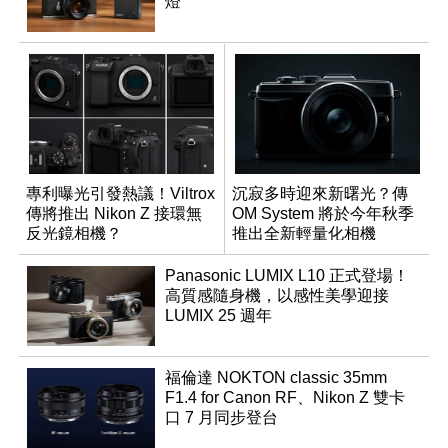
燈
專利曝光引發熱議！Viltrox
沉寂多時迎來新曙光？傳
傳將推出 Nikon Z 接環無
OM System 將於今年秋季
反光鏡相機？
推出全新輕量化相機
Panasonic LUMIX L10 正式登場！
高質感隨身機，以感性美學迎接
LUMIX 25 週年
福倫達 NOKTON classic 35mm
F1.4 for Canon RF、Nikon Z 雙卡
口 7 月同步登台