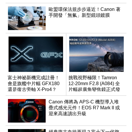
歐盟環保法規步步逼近！Canon 著
手開發「無氟」新型鏡頭鍍膜
富士神祕新機完成註冊！
挑戰視野極限！Tamron
會是旗艦中片幅 GFX180
12-20mm F2.8 (A084) 全
還是復古旁軸 X-Pro4？
片幅超廣角變焦鏡正式發
表
Canon 傳將為 APS-C 機型導入堆
疊式感光元件！EOS R7 Mark II 或
迎來高速讀出升級
經典復古血統再現？富士下一代旗