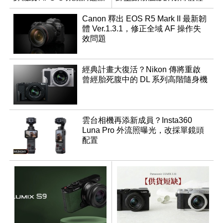
成員？
滿
Canon 釋出 EOS R5 Mark II 最新韌
體 Ver.1.3.1，修正全域 AF 操作失
效問題
經典計畫大復活？Nikon 傳將重啟
曾經胎死腹中的 DL 系列高階隨身機
雲台相機再添新成員？Insta360
Luna Pro 外流照曝光，改採單鏡頭
配置