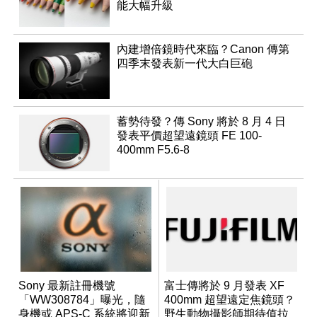
能大幅升級
內建增倍鏡時代來臨？Canon 傳第
四季末發表新一代大白巨砲
蓄勢待發？傳 Sony 將於 8 月 4 日
發表平價超望遠鏡頭 FE 100-
400mm F5.6-8
Sony 最新註冊機號
富士傳將於 9 月發表 XF
「WW308784」曝光，隨
400mm 超望遠定焦鏡頭？
身機或 APS-C 系統將迎新
野生動物攝影師期待值拉