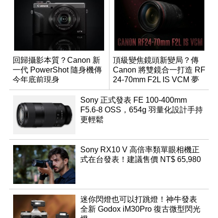
回歸攝影本質？Canon 新
頂級變焦鏡頭新變局？傳
一代 PowerShot 隨身機傳
Canon 將雙鏡合一打造 RF
今年底前現身
24-70mm F2L IS VCM 夢
幻規格
Sony 正式發表 FE 100-400mm
F5.6-8 OSS，654g 羽量化設計手持
更輕鬆
Sony RX10 V 高倍率類單眼相機正
式在台發表！建議售價 NT$ 65,980
迷你閃燈也可以打跳燈！神牛發表
全新 Godox iM30Pro 復古微型閃光