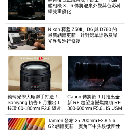
艦相機 X-T6 傳將迎來外觀與色彩科
學雙重優化
Nikon 釋蓋 Z50II、D6 與 D780 的
最新韌體更新！針對選單語系及曝
光異常進行修復
德韓光學大廠聯手打造！
Canon 傳將於 9 月推出全
Samyang 預告 8 月推出 L
新 RF 超望遠變焦鏡頭 RF
接環 60-180mm F2.8 望遠
300-600mm F5.6L IS USM
變焦鏡
Tamron 發布 25-200mm F2.8-5.6
G2 韌體更新，廣角至中焦段微距性