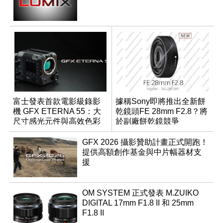
富士發表首款電影級錄影
據稱Sony即將推出全新餅
機 GFX ETERNA 55：大
乾鏡頭FE 28mm F2.8？將
尺寸感光元件與高效色彩
於副廠餅乾鏡競爭
管理
GFX 2026 攝影贊助計畫正式開跑！
提供高額創作基金與中片幅器材支
援
OM SYSTEM 正式發表 M.ZUIKO
DIGITAL 17mm F1.8 II 和 25mm
F1.8 II