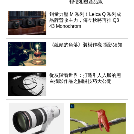
輕便相機產品線
銷量力壓 M 系列！Leica Q 系列成
品牌營收主力，傳今秋將再推 Q3
43 Monochrom
《鏡頭的角落》裝模作樣 攝影須知
從灰階看世界：打造引人入勝的黑
白攝影作品之關鍵技巧大公開