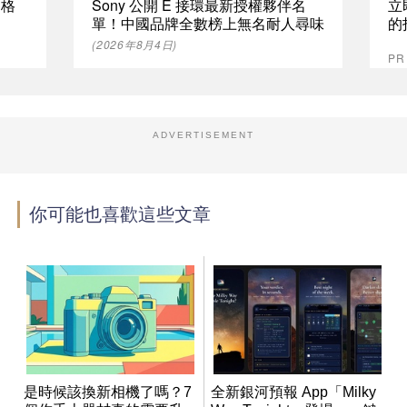
資格
Sony 公開 E 接環最新授權夥伴名
立
單！中國品牌全數榜上無名耐人尋味
的
(2026年8月4日)
P
ADVERTISEMENT
你可能也喜歡這些文章
是時候該換新相機了嗎？7
全新銀河預報 App「Milky