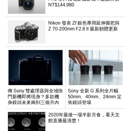
NT$144,980
Nikon 發表 Zf 銀色專用延伸握把與
Z 70-200mm F2.8 II 最新韌體更新
傳 Sony 雙處理器與全域快
Sony 全新 G 系列全片幅
門新機即將現身？多款機
50mm、40mm、24mm 定
身鏡頭未來兩到三個月內
焦鏡頭登場
有望登場
2020年最後一場半影月食，看天文
館直播最清楚！