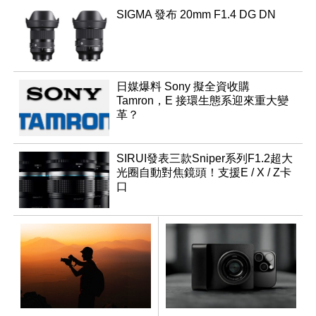
SIGMA 發布 20mm F1.4 DG DN
日媒爆料 Sony 擬全資收購
Tamron，E 接環生態系迎來重大變
革？
SIRUI發表三款Sniper系列F1.2超大
光圈自動對焦鏡頭！支援E / X / Z卡
口