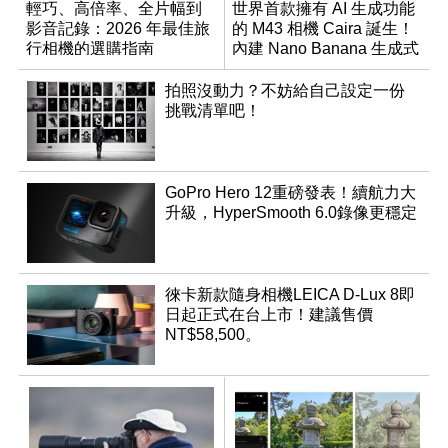
輕巧、高倍率、全片幅到
世界首款擁有 AI 生成功能
影音記錄：2026 年最佳旅
的 M43 相機 Caira 誕生！
行相機的選購指南
內建 Nano Banana 生成式
AI
拍照沒動力？不妨給自己設定一份
挑戰清單吧！
GoPro Hero 12重磅發表！續航力大
升級，HyperSmooth 6.0錄像更穩定
徠卡新款隨身相機LEICA D-Lux 8即
日起正式在台上市！建議售價
NT$58,500。