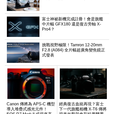
富士神祕新機完成註冊！會是旗艦
中片幅 GFX180 還是復古旁軸 X-
Pro4？
挑戰視野極限！Tamron 12-20mm
F2.8 (A084) 全片幅超廣角變焦鏡正
式發表
Canon 傳將為 APS-C 機型
經典復古血統再現？富士
導入堆疊式感光元件！
下一代旗艦相機 X-T6 傳將