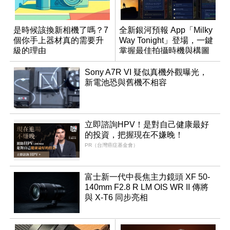
是時候該換新相機了嗎？7
全新銀河預報 App「Milky
個你手上器材真的需要升
Way Tonight」登場，一鍵
級的理由
掌握最佳拍攝時機與構圖
Sony A7R VI 疑似真機外觀曝光，
新電池恐與舊機不相容
立即諮詢HPV！是對自己健康最好
的投資，把握現在不嫌晚！
PR（台灣癌症基金會）
富士新一代中長焦主力鏡頭 XF 50-
140mm F2.8 R LM OIS WR II 傳將
與 X-T6 同步亮相