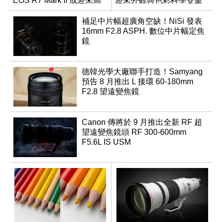
EOS R7 Mark II 或迎來高
迎來外觀與色彩科學雙重
速讀出升級
優化
補足中片幅超廣角空缺！NiSi 發表
16mm F2.8 ASPH. 數位中片幅定焦
鏡
德韓光學大廠聯手打造！Samyang
預告 8 月推出 L 接環 60-180mm
F2.8 望遠變焦鏡
Canon 傳將於 9 月推出全新 RF 超
望遠變焦鏡頭 RF 300-600mm
F5.6L IS USM