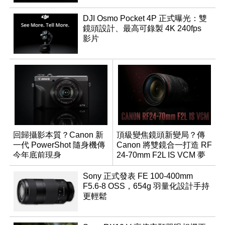
DJI Osmo Pocket 4P 正式曝光：雙
鏡頭設計、最高可錄製 4K 240fps
影片
回歸攝影本質？Canon 新
頂級變焦鏡頭新變局？傳
一代 PowerShot 隨身機傳
Canon 將雙鏡合一打造 RF
今年底前現身
24-70mm F2L IS VCM 夢
幻規格
Sony 正式發表 FE 100-400mm
F5.6-8 OSS，654g 羽量化設計手持
更輕鬆