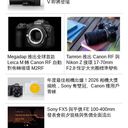
V 即將登場
Megadap 推出全球首款
Tamron 推出 Canon RF 與
Leica M 轉 Canon RF 自動
Nikon Z 接環 17-70mm
對焦轉接環 M2RF
F2.8 恆定大光圈標準變焦
鏡
年度最佳相機出爐！2026 相機大獎
揭曉，Sony 奪雙冠、Canon 獲用戶
青睞
Sony FX5 與平價 FE 100-400mm
發表會前夕規格與售價全面流出