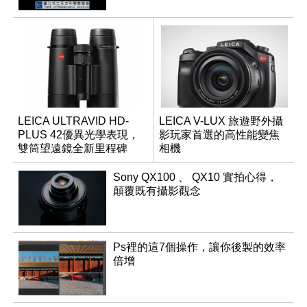
LEICA ULTRAVID HD-
LEICA V-LUX 旅遊野外攝
PLUS 42優異光學表現，
影玩家首選的高性能變焦
雙筒望遠鏡全新里程碑
相機
Sony QX100 、 QX10 實拍心得，
顛覆既有攝影觀念
Ps裡的這7個操作，讓你後製的效率
倍增