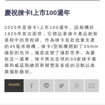
慶祝徠卡I上市100週年
2025年是徠卡I上市100週年。該相機於
1925年首次面世，它標誌著徠卡產品創新
過程中的里程碑。作為徠卡首款批量生產
的35毫米相機，徠卡I型相機開創了35mm
攝影的先河，徹底改變了攝影世界。為慶
祝這一盛事，徠卡將在全球約30家徠卡畫
廊和威茲勒總部舉辦豐富多樣的活動以推
廣攝影藝術。
SHARE