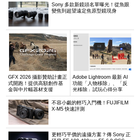
Sony 多款新鏡頭名單曝光！從魚眼
變焦到超望遠定焦原型鏡現身
GFX 2026 攝影贊助計畫正
Adobe Lightroom 最新 AI
式開跑！提供高額創作基
功能「人物移除」、「反
金與中片幅器材支援
光移除」試玩心得分享
不容小覷的輕巧入門機！FUJIFILM
X-M5 快速評測
更輕巧平價的遠攝方案？傳 Sony 正