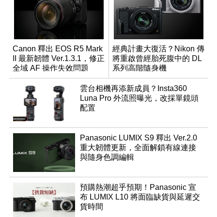
Canon 釋出 EOS R5 Mark
經典計畫大復活？Nikon 傳
II 最新韌體 Ver.1.3.1，修正
將重啟曾經胎死腹中的 DL
全域 AF 操作失效問題
系列高階隨身機
雲台相機再添新成員？Insta360
Luna Pro 外流照曝光，改採單鏡頭
配置
Panasonic LUMIX S9 釋出 Ver.2.0
重大韌體更新，全面解鎖有線連接
與隨身色調編輯
預購熱潮超乎預期！Panasonic 宣
布 LUMIX L10 將面臨缺貨與延遲交
貨時間