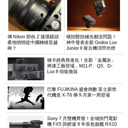
傳 Nikon 部份 Z 接環鏡頭
橫拍豎拍補光都沒問題！
產地悄悄從中國轉移至越
神牛發表全新 Godox Lux
南？
Junior II 復古機頂閃光燈
徠卡經典再進化！全新「金屬灰」
烤漆工藝登場，M11-P、Q3、D-
Lux 8 領銜換裝
巴黎 FUJIKINA 盛會倒數 富士新世
代機皇 X-T6 傳 9 月第一周登場
Sony 7 月雙機齊發！全域快門電影
機 FX5 與睽違 9 年長焦旗艦 RX10