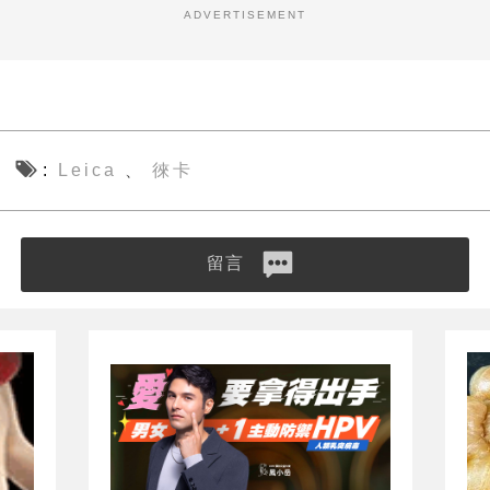
ADVERTISEMENT
Leica
徠卡
、
留言