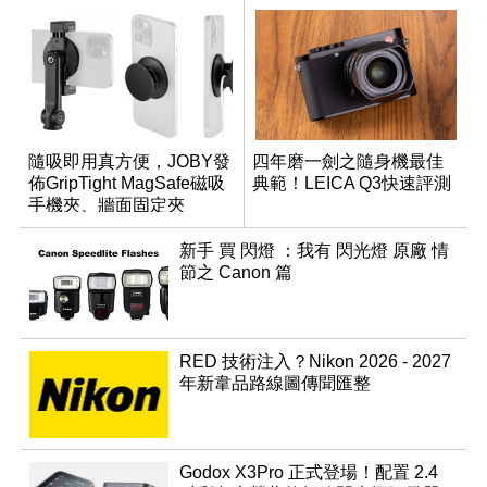
隨吸即用真方便，JOBY發
四年磨一劍之隨身機最佳
佈GripTight MagSafe磁吸
典範！LEICA Q3快速評測
手機夾、牆面固定夾
新手 買 閃燈 ：我有 閃光燈 原廠 情
節之 Canon 篇
RED 技術注入？Nikon 2026 - 2027
年新韋品路線圖傳聞匯整
Godox X3Pro 正式登場！配置 2.4