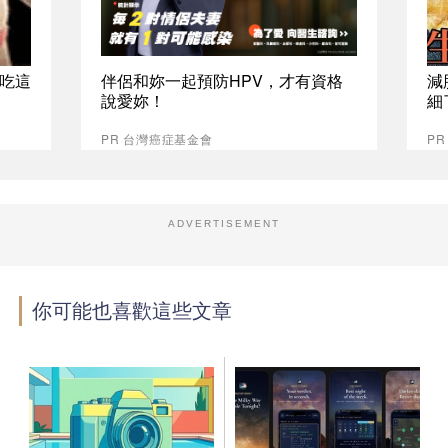
吃這
伴侶和妳一起預防HPV，才有資格
減
說愛妳！
細
PR 台灣癌症基金會
PR
ADVERTISEMENT
你可能也喜歡這些文章