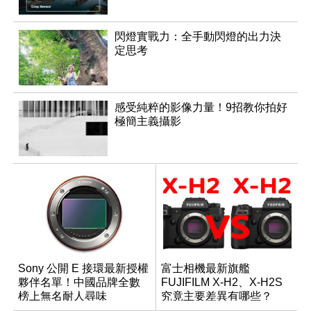
閃燈實戰力：全手動閃燈的出力決
定思考
感受純粹的影像力量！9招教你拍好
極簡主義攝影
Sony 公開 E 接環最新授權
富士相機最新旗艦
夥伴名單！中國品牌全數
FUJIFILM X-H2、X-H2S
榜上無名耐人尋味
究竟主要差異有哪些？