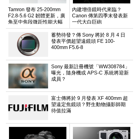
Tamron 發布 25-200mm
內建增倍鏡時代來臨？
F2.8-5.6 G2 韌體更新，廣
Canon 傳第四季末發表新
角至中焦段微距性能大幅
一代大白巨砲
升級
蓄勢待發？傳 Sony 將於 8 月 4 日
發表平價超望遠鏡頭 FE 100-
400mm F5.6-8
Sony 最新註冊機號「WW308784」
曝光，隨身機或 APS-C 系統將迎新
成員？
富士傳將於 9 月發表 XF 400mm 超
望遠定焦鏡頭？野生動物攝影師期
待值拉滿