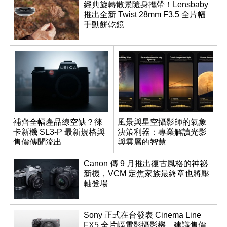
經典旋轉散景隨身攜帶！Lensbaby
推出全新 Twist 28mm F3.5 全片幅
手動餅乾鏡
補齊全幅產品線空缺？徠
風景與星空攝影師的氣象
卡新機 SL3-P 最新規格與
決策利器：專業解讀光影
售價傳聞流出
與雲層的智慧
App「Atmos」登場
Canon 傳 9 月推出復古風格的神祕
新機，VCM 定焦家族最終章也將壓
軸登場
Sony 正式在台發表 Cinema Line
FX5 全片幅電影攝影機，建議售價