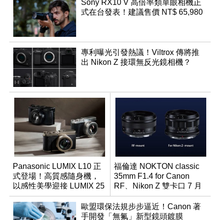
Sony RX10 V 高倍率類單眼相機正
式在台發表！建議售價 NT$ 65,980
專利曝光引發熱議！Viltrox 傳將推
出 Nikon Z 接環無反光鏡相機？
Panasonic LUMIX L10 正
福倫達 NOKTON classic
式登場！高質感隨身機，
35mm F1.4 for Canon
以感性美學迎接 LUMIX 25
RF、Nikon Z 雙卡口 7 月
週年
同步登台
歐盟環保法規步步逼近！Canon 著
手開發「無氟」新型鏡頭鍍膜