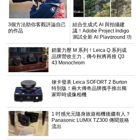
3個方法助你客觀評論自己
結合生成式 AI 與拍攝建
的作品
議！Adobe Project Indigo
測試全新 AI Playground 功
能
銷量力壓 M 系列！Leica Q 系列成
品牌營收主力，傳今秋將再推 Q3
43 Monochrom
徠卡發表 Leica SOFORT 2 Burton
特別版！兩大傳奇品牌攜手推出獨
家即時成像相機
1 吋感光元隨身旅遊相機後繼有人？
Panasonic LUMIX TZ300 傳聞規格
流出