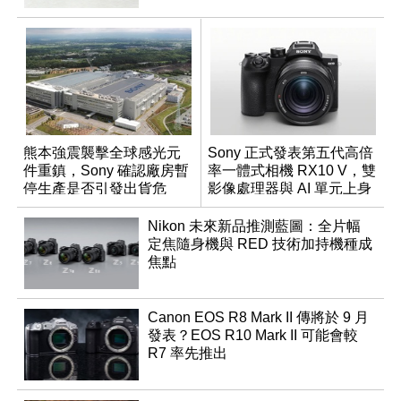
熊本強震襲擊全球感光元
Sony 正式發表第五代高倍
件重鎮，Sony 確認廠房暫
率一體式相機 RX10 V，雙
停生產是否引發出貨危
影像處理器與 AI 單元上身
機？
Nikon 未來新品推測藍圖：全片幅
定焦隨身機與 RED 技術加持機種成
焦點
Canon EOS R8 Mark II 傳將於 9 月
發表？EOS R10 Mark II 可能會較
R7 率先推出