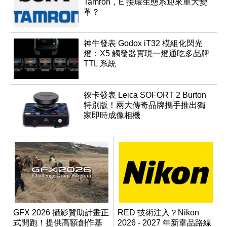
Tamron，E 接環生態系迎來重大變
革？
神牛發表 Godox iT32 模組化閃光
燈：X5 觸發器實現一燈通吃多品牌
TTL 系統
徠卡發表 Leica SOFORT 2 Burton
特別版！兩大傳奇品牌攜手推出獨
家即時成像相機
GFX 2026 攝影贊助計畫正
RED 技術注入？Nikon
式開跑！提供高額創作基
2026 - 2027 年新韋品路線