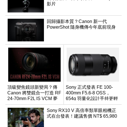
影片
回歸攝影本質？Canon 新一代
PowerShot 隨身機傳今年底前現身
頂級變焦鏡頭新變局？傳
Sony 正式發表 FE 100-
Canon 將雙鏡合一打造 RF
400mm F5.6-8 OSS，
24-70mm F2L IS VCM 夢
654g 羽量化設計手持更輕
幻規格
鬆
Sony RX10 V 高倍率類單眼相機正
式在台發表！建議售價 NT$ 65,980