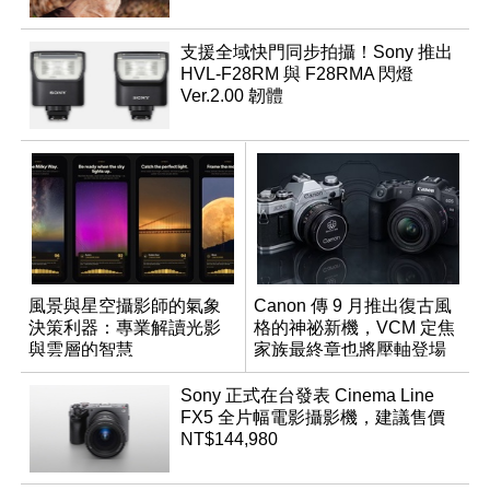
支援全域快門同步拍攝！Sony 推出
HVL-F28RM 與 F28RMA 閃燈
Ver.2.00 韌體
風景與星空攝影師的氣象
Canon 傳 9 月推出復古風
決策利器：專業解讀光影
格的神祕新機，VCM 定焦
與雲層的智慧
家族最終章也將壓軸登場
App「Atmos」登場
Sony 正式在台發表 Cinema Line
FX5 全片幅電影攝影機，建議售價
NT$144,980