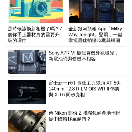
是時候該換新相機了嗎？7
全新銀河預報 App「Milky
個你手上器材真的需要升
Way Tonight」登場，一鍵
級的理由
掌握最佳拍攝時機與構圖
Sony A7R VI 疑似真機外觀曝光，
新電池恐與舊機不相容
富士新一代中長焦主力鏡頭 XF 50-
140mm F2.8 R LM OIS WR II 傳將
與 X-T6 同步亮相
傳 Nikon 部份 Z 接環鏡頭產地悄悄
從中國轉移至越南？