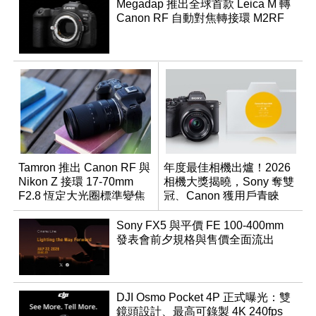
Megadap 推出全球首款 Leica M 轉
Canon RF 自動對焦轉接環 M2RF
Tamron 推出 Canon RF 與
年度最佳相機出爐！2026
Nikon Z 接環 17-70mm
相機大獎揭曉，Sony 奪雙
F2.8 恆定大光圈標準變焦
冠、Canon 獲用戶青睞
鏡
Sony FX5 與平價 FE 100-400mm
發表會前夕規格與售價全面流出
DJI Osmo Pocket 4P 正式曝光：雙
鏡頭設計、最高可錄製 4K 240fps