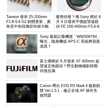
Tamron 發布 25-200mm
蓄勢待發？傳 Sony 將於 8
F2.8-5.6 G2 韌體更新，廣
月 4 日發表平價超望遠鏡
角至中焦段微距性能大幅
頭 FE 100-400mm F5.6-8
升級
Sony 最新註冊機號「WW308784」
曝光，隨身機或 APS-C 系統將迎新
成員？
富士傳將於 9 月發表 XF 400mm 超
望遠定焦鏡頭？野生動物攝影師期
待值拉滿
Canon 釋出 EOS R5 Mark II 最新韌
體 Ver.1.3.1，修正全域 AF 操作失
效問題