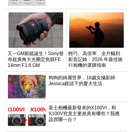
又一GM新鏡誕生！Sony發
輕巧、高倍率、全片幅到
布超廣角大光圈定焦鏡FE
影音記錄：2026 年最佳旅
14mm F1.8 GM
行相機的選購指南
狗狗的綺麗世界，18歲女攝影師
Jessica鏡頭下的愛犬生活
富士相機最新發表的X100VI，和
X100V究竟主要差異有哪些？我應
該買哪一台？