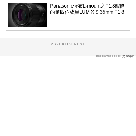
Panasonic發布L-mount之F1.8艦隊
的第四位成員LUMIX S 35mm F1.8
ADVERTISEMENT
Recommended by