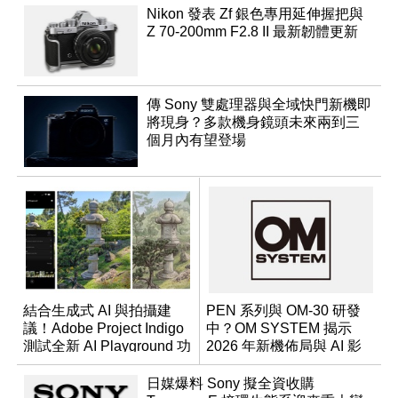
Nikon 發表 Zf 銀色專用延伸握把與
Z 70-200mm F2.8 II 最新韌體更新
傳 Sony 雙處理器與全域快門新機即
將現身？多款機身鏡頭未來兩到三
個月內有望登場
結合生成式 AI 與拍攝建
PEN 系列與 OM-30 研發
議！Adobe Project Indigo
中？OM SYSTEM 揭示
測試全新 AI Playground 功
2026 年新機佈局與 AI 影
能
像藍圖
日媒爆料 Sony 擬全資收購