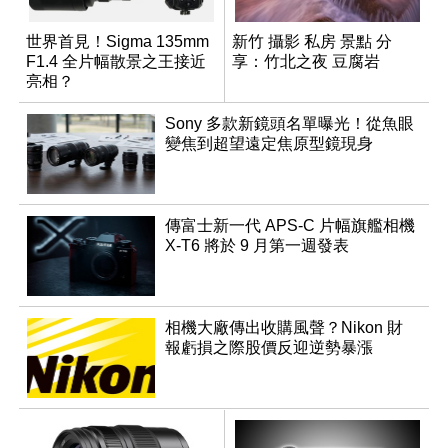
世界首見！Sigma 135mm
新竹 攝影 私房 景點 分
F1.4 全片幅散景之王接近
享：竹北之夜 豆腐岩
亮相？
Sony 多款新鏡頭名單曝光！從魚眼
變焦到超望遠定焦原型鏡現身
傳富士新一代 APS-C 片幅旗艦相機
X-T6 將於 9 月第一週發表
相機大廠傳出收購風聲？Nikon 財
報虧損之際股價反迎逆勢暴漲