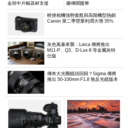
金與中片幅器材支援
圖傳聞匯整
輕便相機強勢復甦與高階機型熱銷
Canon 第二季營業利潤大增 35%
灰色風暴來襲：Leica 傳將推出
M11-P、Q3、D-Lux 8 等金屬灰特
仕版
傳奇大光圈鏡頭回歸？Sigma 傳將
推出 50-100mm F1.8 無反光鏡版本