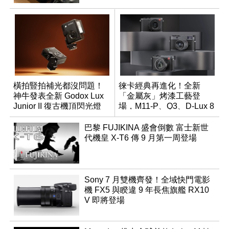
橫拍豎拍補光都沒問題！
徠卡經典再進化！全新
神牛發表全新 Godox Lux
「金屬灰」烤漆工藝登
Junior II 復古機頂閃光燈
場，M11-P、Q3、D-Lux 8
領銜換裝
巴黎 FUJIKINA 盛會倒數 富士新世
代機皇 X-T6 傳 9 月第一周登場
Sony 7 月雙機齊發！全域快門電影
機 FX5 與睽違 9 年長焦旗艦 RX10
V 即將登場