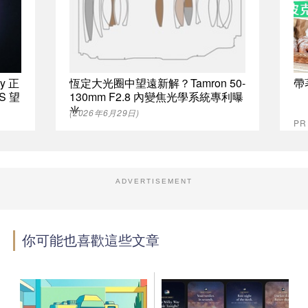
y 正
恆定大光圈中望遠新解？Tamron 50-
帶
SS 望
130mm F2.8 內變焦光學系統專利曝
光
(2026年6月29日)
PR
ADVERTISEMENT
你可能也喜歡這些文章