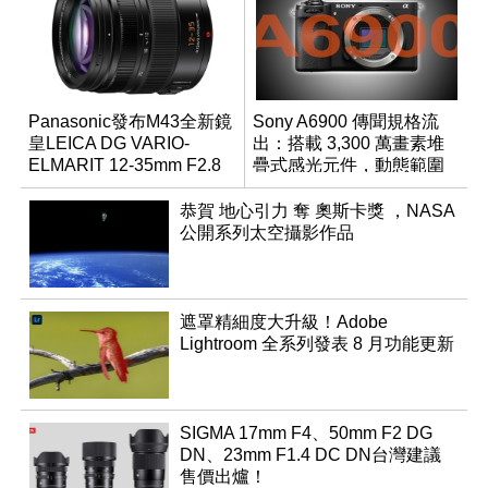
Panasonic發布M43全新鏡
Sony A6900 傳聞規格流
皇LEICA DG VARIO-
出：搭載 3,300 萬畫素堆
ELMARIT 12-35mm F2.8
疊式感光元件，動態範圍
ASPH. POWER OIS
超過 15 級
恭賀 地心引力 奪 奧斯卡獎 ，NASA
公開系列太空攝影作品
遮罩精細度大升級！Adobe
Lightroom 全系列發表 8 月功能更新
SIGMA 17mm F4、50mm F2 DG
DN、23mm F1.4 DC DN台灣建議
售價出爐！