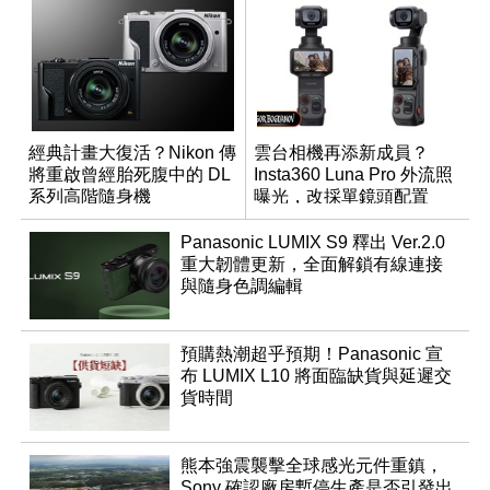
經典計畫大復活？Nikon 傳
雲台相機再添新成員？
將重啟曾經胎死腹中的 DL
Insta360 Luna Pro 外流照
系列高階隨身機
曝光，改採單鏡頭配置
Panasonic LUMIX S9 釋出 Ver.2.0
重大韌體更新，全面解鎖有線連接
與隨身色調編輯
預購熱潮超乎預期！Panasonic 宣
布 LUMIX L10 將面臨缺貨與延遲交
貨時間
熊本強震襲擊全球感光元件重鎮，
Sony 確認廠房暫停生產是否引發出