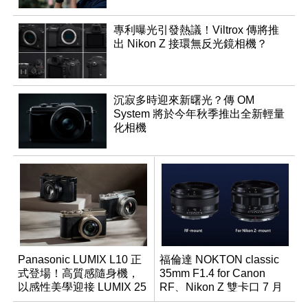
專利曝光引發熱議！Viltrox 傳將推
出 Nikon Z 接環無反光鏡相機？
沉寂多時迎來新曙光？傳 OM
System 將於今年秋季推出全新輕量
化相機
Panasonic LUMIX L10 正
福倫達 NOKTON classic
式登場！高質感隨身機，
35mm F1.4 for Canon
以感性美學迎接 LUMIX 25
RF、Nikon Z 雙卡口 7 月
週年
同步登台