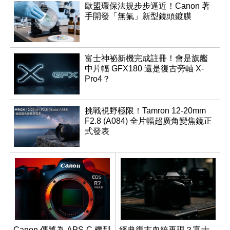
歐盟環保法規步步逼近！Canon 著
手開發「無氟」新型鏡頭鍍膜
富士神祕新機完成註冊！會是旗艦
中片幅 GFX180 還是復古旁軸 X-
Pro4？
挑戰視野極限！Tamron 12-20mm
F2.8 (A084) 全片幅超廣角變焦鏡正
式發表
Canon 傳將為 APS-C 機型
經典復古血統再現？富士