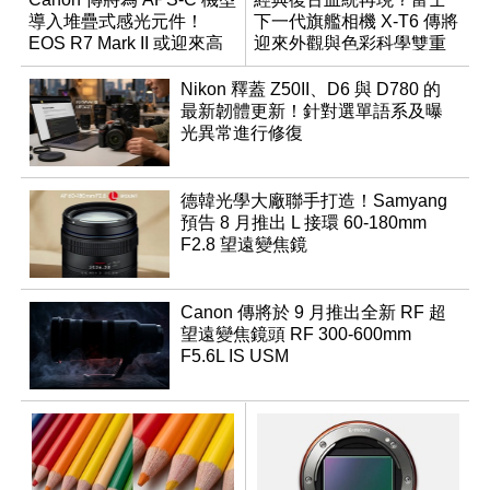
導入堆疊式感光元件！
下一代旗艦相機 X-T6 傳將
EOS R7 Mark II 或迎來高
迎來外觀與色彩科學雙重
速讀出升級
優化
Nikon 釋蓋 Z50II、D6 與 D780 的
最新韌體更新！針對選單語系及曝
光異常進行修復
德韓光學大廠聯手打造！Samyang
預告 8 月推出 L 接環 60-180mm
F2.8 望遠變焦鏡
Canon 傳將於 9 月推出全新 RF 超
望遠變焦鏡頭 RF 300-600mm
F5.6L IS USM