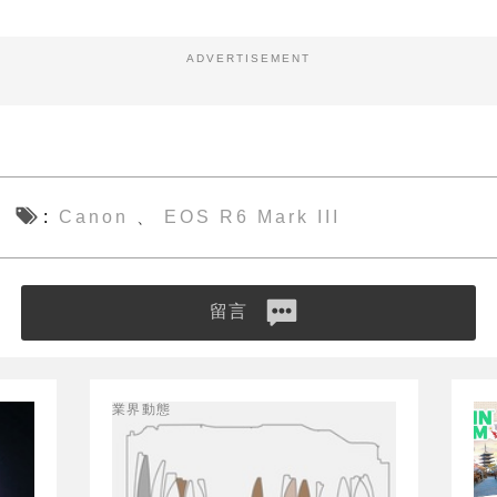
ADVERTISEMENT
Canon
EOS R6 Mark III
、
留言
業界動態