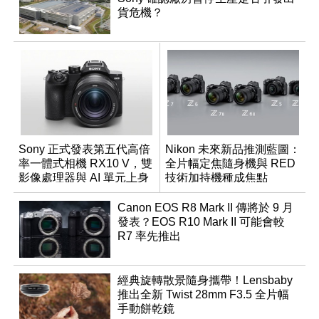
貨危機？
Sony 正式發表第五代高倍
Nikon 未來新品推測藍圖：
率一體式相機 RX10 V，雙
全片幅定焦隨身機與 RED
影像處理器與 AI 單元上身
技術加持機種成焦點
Canon EOS R8 Mark II 傳將於 9 月
發表？EOS R10 Mark II 可能會較
R7 率先推出
經典旋轉散景隨身攜帶！Lensbaby
推出全新 Twist 28mm F3.5 全片幅
手動餅乾鏡