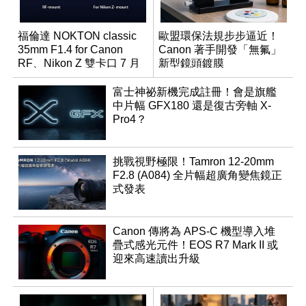
福倫達 NOKTON classic
歐盟環保法規步步逼近！
35mm F1.4 for Canon
Canon 著手開發「無氟」
RF、Nikon Z 雙卡口 7 月
新型鏡頭鍍膜
同步登台
富士神祕新機完成註冊！會是旗艦
中片幅 GFX180 還是復古旁軸 X-
Pro4？
挑戰視野極限！Tamron 12-20mm
F2.8 (A084) 全片幅超廣角變焦鏡正
式發表
Canon 傳將為 APS-C 機型導入堆
疊式感光元件！EOS R7 Mark II 或
迎來高速讀出升級