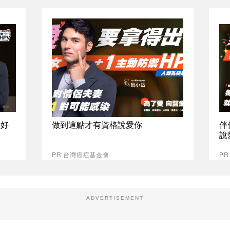
最好
做到這點才有資格說愛你
伴
說
PR 台灣癌症基金會
P
ADVERTISEMENT