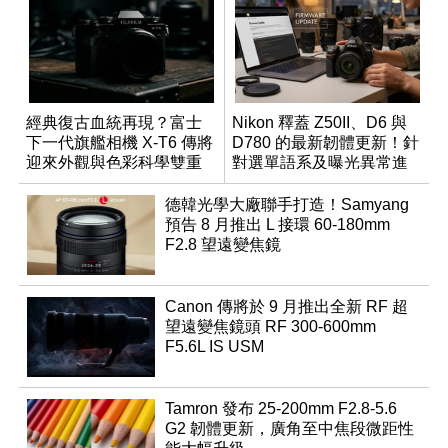
經典復古血統再現？富士
Nikon 釋蓋 Z50II、D6 與
下一代旗艦相機 X-T6 傳將
D780 的最新韌體更新！針
迎來外觀與色彩科學雙重
對選單語系及曝光異常進
優化
行修復
德韓光學大廠聯手打造！Samyang
預告 8 月推出 L 接環 60-180mm
F2.8 望遠變焦鏡
Canon 傳將於 9 月推出全新 RF 超
望遠變焦鏡頭 RF 300-600mm
F5.6L IS USM
Tamron 發布 25-200mm F2.8-5.6
G2 韌體更新，廣角至中焦段微距性