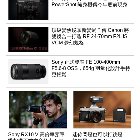
PowerShot 隨身機傳今年底前現身
頂級變焦鏡頭新變局？傳 Canon 將
雙鏡合一打造 RF 24-70mm F2L IS
VCM 夢幻規格
Sony 正式發表 FE 100-400mm
F5.6-8 OSS，654g 羽量化設計手持
更輕鬆
Sony RX10 V 高倍率類單
迷你閃燈也可以打跳燈！