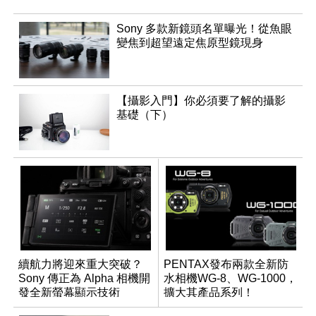
Sony 多款新鏡頭名單曝光！從魚眼
變焦到超望遠定焦原型鏡現身
【攝影入門】你必須要了解的攝影
基礎（下）
續航力將迎來重大突破？
PENTAX發布兩款全新防
Sony 傳正為 Alpha 相機開
水相機WG-8、WG-1000，
發全新螢幕顯示技術
擴大其產品系列！