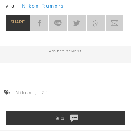
via：
Nikon Rumors
SHARE
ADVERTISEMENT
Nikon
Zf
、
留言