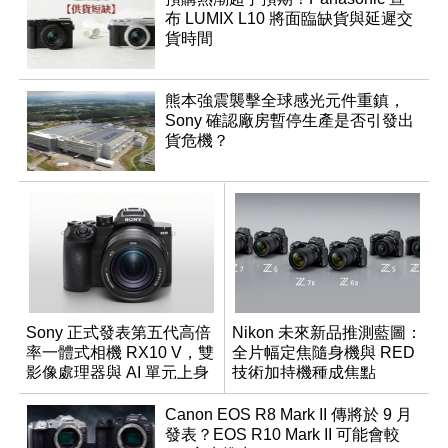
布 LUMIX L10 將面臨缺貨與延遲交
貨時間
熊本強震襲擊全球感光元件重鎮，
Sony 確認廠房暫停生產是否引發出
貨危機？
Sony 正式發表第五代高倍
Nikon 未來新品推測藍圖：
率一體式相機 RX10 V，雙
全片幅定焦隨身機與 RED
影像處理器與 AI 單元上身
技術加持機種成焦點
Canon EOS R8 Mark II 傳將於 9 月
發表？EOS R10 Mark II 可能會較