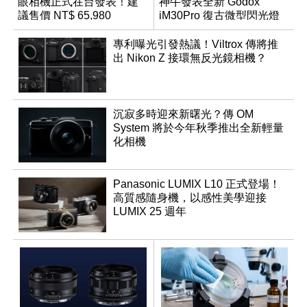
眼相機正式在台發表！建
神牛發表全新 Godox
議售價 NT$ 65,980
iM30Pro 復古微型閃光燈
專利曝光引發熱議！Viltrox 傳將推
出 Nikon Z 接環無反光鏡相機？
沉寂多時迎來新曙光？傳 OM
System 將於今年秋季推出全新輕量
化相機
Panasonic LUMIX L10 正式登場！
高質感隨身機，以感性美學迎接
LUMIX 25 週年