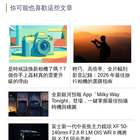
你可能也喜歡這些文章
是時候該換新相機了嗎？7
輕巧、高倍率、全片幅到
個你手上器材真的需要升
影音記錄：2026 年最佳旅
級的理由
行相機的選購指南
全新銀河預報 App「Milky Way
Tonight」登場，一鍵掌握最佳拍攝
時機與構圖
富士新一代中長焦主力鏡頭 XF 50-
140mm F2.8 R LM OIS WR II 傳將
與 X-T6 同步亮相