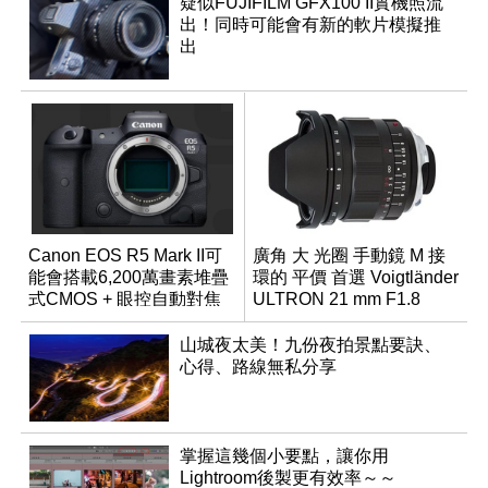
疑似FUJIFILM GFX100 II實機照流
出！同時可能會有新的軟片模擬推
出
Canon EOS R5 Mark II可
廣角 大 光圈 手動鏡 M 接
能會搭載6,200萬畫素堆疊
環的 平價 首選 Voigtländer
式CMOS + 眼控自動對焦
ULTRON 21 mm F1.8
功能？
Aspherical
山城夜太美！九份夜拍景點要訣、
心得、路線無私分享
掌握這幾個小要點，讓你用
Lightroom後製更有效率～～