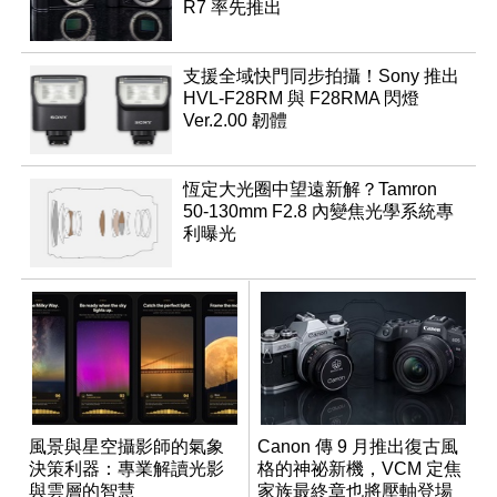
R7 率先推出
支援全域快門同步拍攝！Sony 推出
HVL-F28RM 與 F28RMA 閃燈
Ver.2.00 韌體
恆定大光圈中望遠新解？Tamron
50-130mm F2.8 內變焦光學系統專
利曝光
風景與星空攝影師的氣象
Canon 傳 9 月推出復古風
決策利器：專業解讀光影
格的神祕新機，VCM 定焦
與雲層的智慧
家族最終章也將壓軸登場