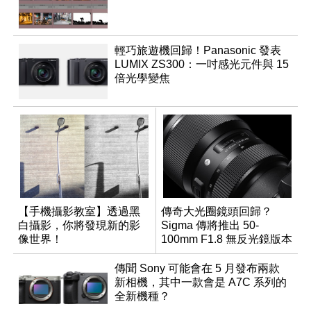
輕巧旅遊機回歸！Panasonic 發表
LUMIX ZS300：一吋感光元件與 15
倍光學變焦
【手機攝影教室】透過黑
傳奇大光圈鏡頭回歸？
白攝影，你將發現新的影
Sigma 傳將推出 50-
像世界！
100mm F1.8 無反光鏡版本
傳聞 Sony 可能會在 5 月發布兩款
新相機，其中一款會是 A7C 系列的
全新機種？