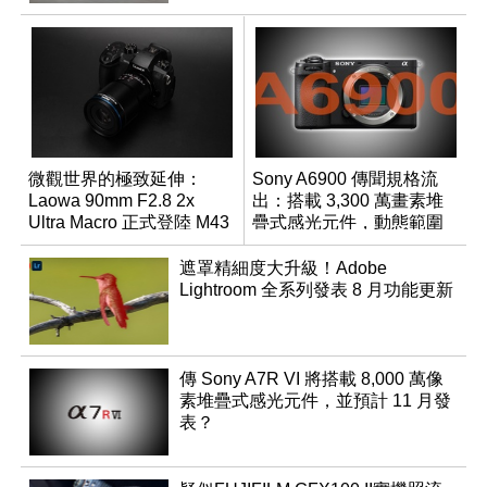
微觀世界的極致延伸：
Sony A6900 傳聞規格流
Laowa 90mm F2.8 2x
出：搭載 3,300 萬畫素堆
Ultra Macro 正式登陸 M43
疊式感光元件，動態範圍
系統
超過 15 級
遮罩精細度大升級！Adobe
Lightroom 全系列發表 8 月功能更新
傳 Sony A7R VI 將搭載 8,000 萬像
素堆疊式感光元件，並預計 11 月發
表？