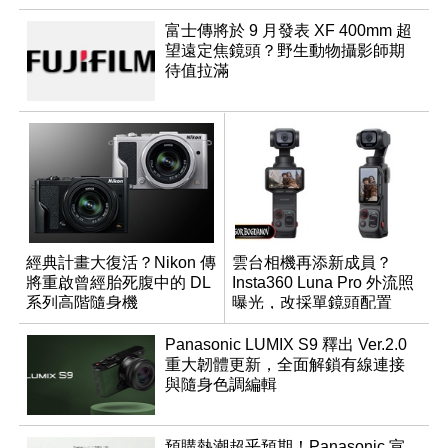
富士傳將於 9 月發表 XF 400mm 超
望遠定焦鏡頭？野生動物攝影師期
待值拉滿
經典計畫大復活？Nikon 傳
雲台相機再添新成員？
將重啟曾經胎死腹中的 DL
Insta360 Luna Pro 外流照
系列高階隨身機
曝光，改採單鏡頭配置
Panasonic LUMIX S9 釋出 Ver.2.0
重大韌體更新，全面解鎖有線連接
與隨身色調編輯
預購熱潮超乎預期！Panasonic 宣