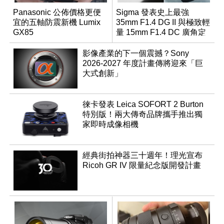
Panasonic 公佈價格更便
Sigma 發表史上最強
宜的五軸防震新機 Lumix
35mm F1.4 DG II 與極致輕
GX85
量 15mm F1.4 DC 廣角定
焦鏡
影像產業的下一個震撼？Sony
2026-2027 年度計畫傳將迎來「巨
大式創新」
徠卡發表 Leica SOFORT 2 Burton
特別版！兩大傳奇品牌攜手推出獨
家即時成像相機
經典街拍神器三十週年！理光宣布
Ricoh GR IV 限量紀念版開發計畫