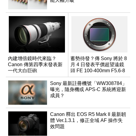
能大幅升級
內建增倍鏡時代來臨？
蓄勢待發？傳 Sony 將於 8
Canon 傳第四季末發表新
月 4 日發表平價超望遠鏡
一代大白巨砲
頭 FE 100-400mm F5.6-8
Sony 最新註冊機號「WW308784」
曝光，隨身機或 APS-C 系統將迎新
成員？
Canon 釋出 EOS R5 Mark II 最新韌
體 Ver.1.3.1，修正全域 AF 操作失
效問題