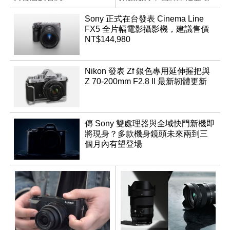
App「Atmos」登場
Sony 正式在台發表 Cinema Line
FX5 全片幅電影攝影機，建議售價
NT$144,980
Nikon 發表 Zf 銀色專用延伸握把與
Z 70-200mm F2.8 II 最新韌體更新
傳 Sony 雙處理器與全域快門新機即
將現身？多款機身鏡頭未來兩到三
個月內有望登場