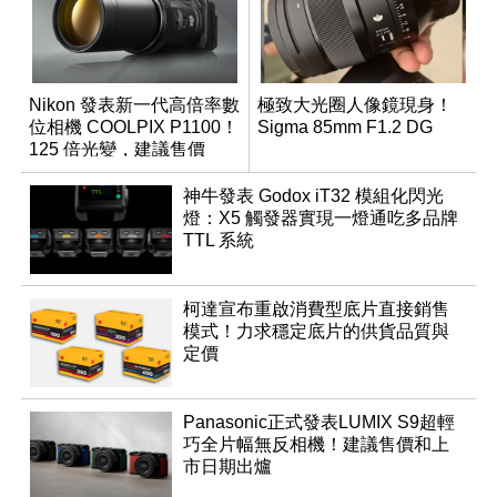
Nikon 發表新一代高倍率數
極致大光圈人像鏡現身！
位相機 COOLPIX P1100！
Sigma 85mm F1.2 DG
125 倍光變，建議售價
NT$36,000
神牛發表 Godox iT32 模組化閃光
燈：X5 觸發器實現一燈通吃多品牌
TTL 系統
柯達宣布重啟消費型底片直接銷售
模式！力求穩定底片的供貨品質與
定價
Panasonic正式發表LUMIX S9超輕
巧全片幅無反相機！建議售價和上
市日期出爐