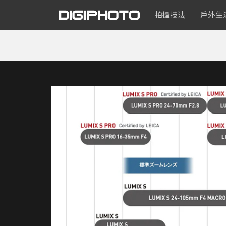
拍攝技法
戶外生