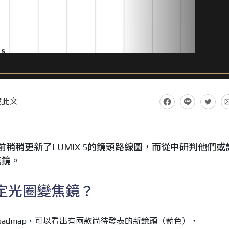
藏此文
c日前稍稍更新了LUMIX S的鏡頭路線圖，而從中研判他們或
焦鏡。
F4恆定光圈變焦鏡？
ns Roadmap，可以看出有兩款尚待發表的新鏡頭（藍色），