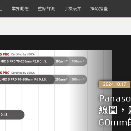
活
業界動態
重點評測
手機玩拍
攝影擂臺
2024.10.17
Panas
線圖，意
60m