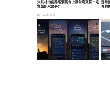
米其林指南雞尾酒宴會上讓全場賓客一吃
是時
驚豔的水果是?
真的
PR（Mia C'bon）
全新銀河預報 App「Milky Way
Son
Tonight」登場，一鍵掌握最佳拍攝時機
池恐
與構圖