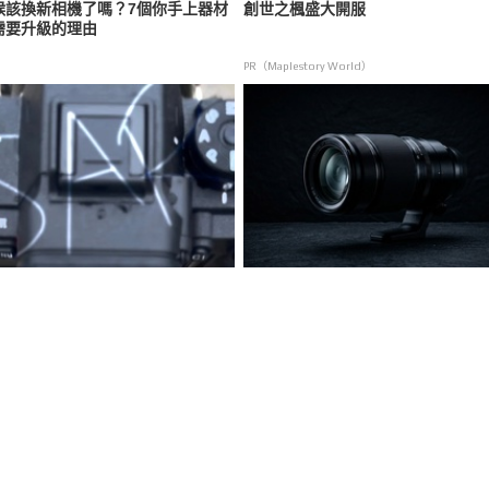
候該換新相機了嗎？7個你手上器材
創世之楓盛大開服
需要升級的理由
PR（Maplestory World）
y A7R VI 疑似真機外觀曝光，新電
富士新一代中長焦主力鏡頭 XF 50-
與舊機不相容
140mm F2.8 R LM OIS WR II 傳將
T6 同步亮相