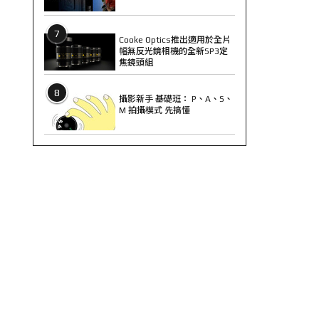
7
Cooke Optics推出適用於全片
幅無反光鏡相機的全新SP3定
焦鏡頭組
8
攝影新手 基礎班： P、A、S、
M 拍攝模式 先搞懂