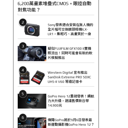
6,200萬畫素堆疊式CMOS + 眼控自動
對焦功能？
2
Sony發表適合安裝在無人機的
全片幅可交換鏡頭相機ILX-
LR1，集輕巧、高畫質於一身
3
疑似FUJIFILM GFX100 II實機
照流出！同時可能會有新的軟
片模擬推出
4
Western Digital 宣布推出
SanDisk Extreme PRO SDXC
UHS-II V60 等級記憶卡
5
GoPro Hero 12重磅發表！續航
力大升級，建議售價新台幣
14,900元
6
傳聞GoPro將於9月6日發表最
新運動攝影機GoPro Hero 12？