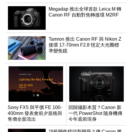
Megadap 推出全球首款 Leica M 轉
Canon RF 自動對焦轉接環 M2RF
Tamron 推出 Canon RF 與 Nikon Z
接環 17-70mm F2.8 恆定大光圈標
準變焦鏡
Sony FX5 與平價 FE 100-
回歸攝影本質？Canon 新
400mm 發表會前夕規格與
一代 PowerShot 隨身機傳
售價全面流出
今年底前現身
頂級變焦鏡頭新變局？傳 Canon 將