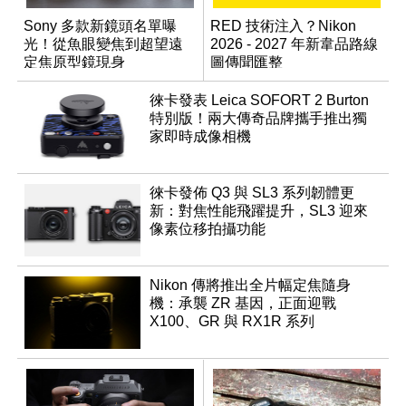
Sony 多款新鏡頭名單曝
RED 技術注入？Nikon
光！從魚眼變焦到超望遠
2026 - 2027 年新韋品路線
定焦原型鏡現身
圖傳聞匯整
徠卡發表 Leica SOFORT 2 Burton
特別版！兩大傳奇品牌攜手推出獨
家即時成像相機
徠卡發佈 Q3 與 SL3 系列韌體更
新：對焦性能飛躍提升，SL3 迎來
像素位移拍攝功能
Nikon 傳將推出全片幅定焦隨身
機：承襲 ZR 基因，正面迎戰
X100、GR 與 RX1R 系列