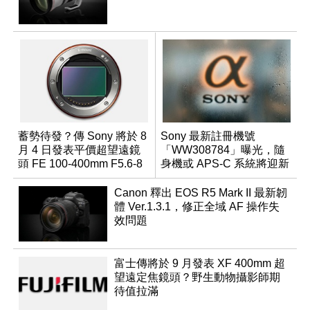
蓄勢待發？傳 Sony 將於 8
Sony 最新註冊機號
月 4 日發表平價超望遠鏡
「WW308784」曝光，隨
頭 FE 100-400mm F5.6-8
身機或 APS-C 系統將迎新
成員？
Canon 釋出 EOS R5 Mark II 最新韌
體 Ver.1.3.1，修正全域 AF 操作失
效問題
富士傳將於 9 月發表 XF 400mm 超
望遠定焦鏡頭？野生動物攝影師期
待值拉滿