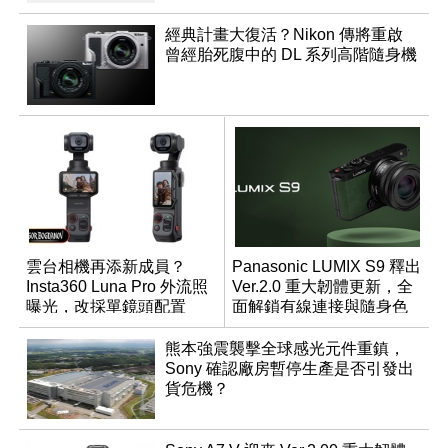
經典計畫大復活？Nikon 傳將重啟
曾經胎死腹中的 DL 系列高階隨身機
雲台相機再添新成員？
Panasonic LUMIX S9 釋出
Insta360 Luna Pro 外流照
Ver.2.0 重大韌體更新，全
曝光，改採單鏡頭配置
面解鎖有線連接與隨身色
調編輯
熊本強震襲擊全球感光元件重鎮，
Sony 確認廠房暫停生產是否引發出
貨危機？