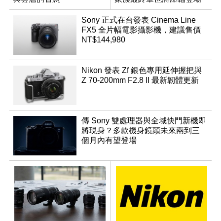
App「Atmos」登場
Sony 正式在台發表 Cinema Line
FX5 全片幅電影攝影機，建議售價
NT$144,980
Nikon 發表 Zf 銀色專用延伸握把與
Z 70-200mm F2.8 II 最新韌體更新
傳 Sony 雙處理器與全域快門新機即
將現身？多款機身鏡頭未來兩到三
個月內有望登場