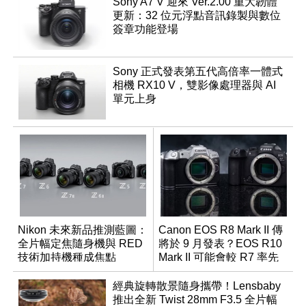
Sony A7 V 迎來 Ver.2.00 重大韌體
更新：32 位元浮點音訊錄製與數位
簽章功能登場
Sony 正式發表第五代高倍率一體式
相機 RX10 V，雙影像處理器與 AI
單元上身
Nikon 未來新品推測藍圖：
Canon EOS R8 Mark II 傳
全片幅定焦隨身機與 RED
將於 9 月發表？EOS R10
技術加持機種成焦點
Mark II 可能會較 R7 率先
推出
經典旋轉散景隨身攜帶！Lensbaby
推出全新 Twist 28mm F3.5 全片幅