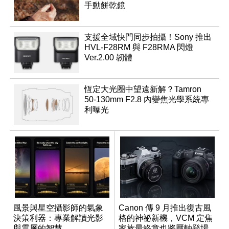
手動餅乾鏡
支援全域快門同步拍攝！Sony 推出
HVL-F28RM 與 F28RMA 閃燈
Ver.2.00 韌體
恆定大光圈中望遠新解？Tamron
50-130mm F2.8 內變焦光學系統專
利曝光
風景與星空攝影師的氣象
Canon 傳 9 月推出復古風
決策利器：專業解讀光影
格的神祕新機，VCM 定焦
與雲層的智慧
家族最終章也將壓軸登場