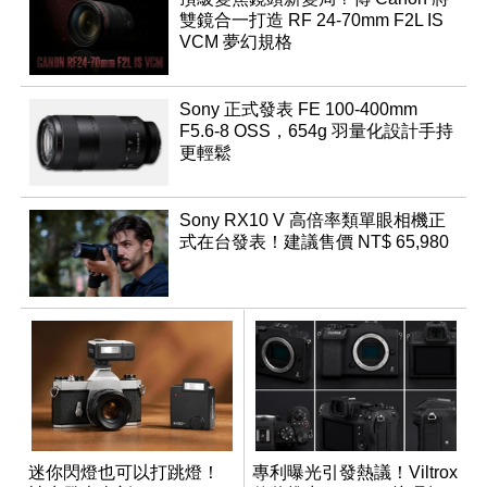
雙鏡合一打造 RF 24-70mm F2L IS
VCM 夢幻規格
Sony 正式發表 FE 100-400mm
F5.6-8 OSS，654g 羽量化設計手持
更輕鬆
Sony RX10 V 高倍率類單眼相機正
式在台發表！建議售價 NT$ 65,980
迷你閃燈也可以打跳燈！
專利曝光引發熱議！Viltrox