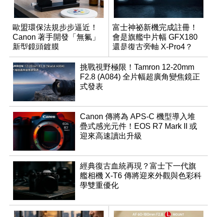
歐盟環保法規步步逼近！
富士神祕新機完成註冊！
Canon 著手開發「無氟」
會是旗艦中片幅 GFX180
新型鏡頭鍍膜
還是復古旁軸 X-Pro4？
挑戰視野極限！Tamron 12-20mm
F2.8 (A084) 全片幅超廣角變焦鏡正
式發表
Canon 傳將為 APS-C 機型導入堆
疊式感光元件！EOS R7 Mark II 或
迎來高速讀出升級
經典復古血統再現？富士下一代旗
艦相機 X-T6 傳將迎來外觀與色彩科
學雙重優化