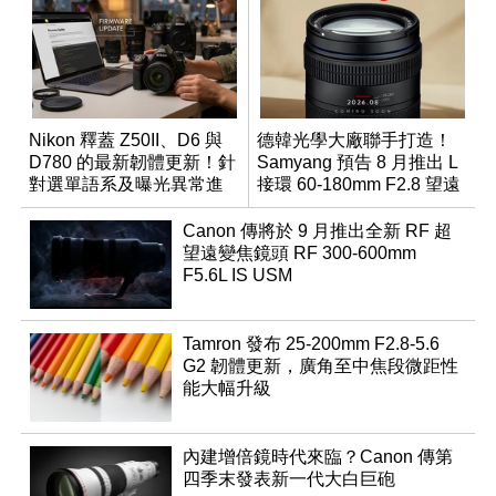
Nikon 釋蓋 Z50II、D6 與
德韓光學大廠聯手打造！
D780 的最新韌體更新！針
Samyang 預告 8 月推出 L
對選單語系及曝光異常進
接環 60-180mm F2.8 望遠
行修復
變焦鏡
Canon 傳將於 9 月推出全新 RF 超
望遠變焦鏡頭 RF 300-600mm
F5.6L IS USM
Tamron 發布 25-200mm F2.8-5.6
G2 韌體更新，廣角至中焦段微距性
能大幅升級
內建增倍鏡時代來臨？Canon 傳第
四季末發表新一代大白巨砲