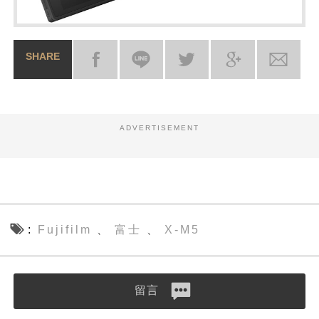
SHARE
ADVERTISEMENT
Fujifilm
富士
X-M5
、
、
留言