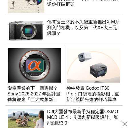
邀你打破框架
傳聞富士將於不久後重新推出X-M系
列入門相機，以及第二代XF大三元
鏡頭？
影像產業的下一個震撼？
神牛發表 Godox iT30
Sony 2026-2027 年度計畫
Pro：口袋裡的攝影棚，重
傳將迎來「巨大式創新」
新定義閃光燈的輕巧與專
業
DJI大疆發布最新手持穩定器OSMO
MOBILE 4：具備創新磁吸設計、智
能跟隨3.0