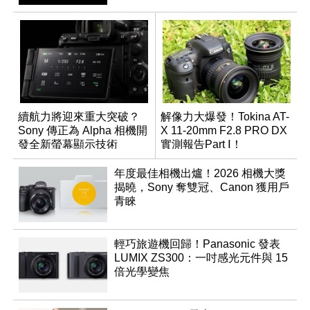
續航力將迎來重大突破？
解像力大爆發！Tokina AT-
Sony 傳正為 Alpha 相機開
X 11-20mm F2.8 PRO DX
發全新螢幕顯示技術
實測報告Part Ⅰ！
年度最佳相機出爐！2026 相機大獎
揭曉，Sony 奪雙冠、Canon 獲用戶
青睞
輕巧旅遊機回歸！Panasonic 發表
LUMIX ZS300：一吋感光元件與 15
倍光學變焦