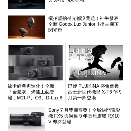
與 X-T6 同步亮相
橫拍豎拍補光都沒問題！神牛發表
全新 Godox Lux Junior II 復古機頂
閃光燈
徠卡經典再進化！全新
巴黎 FUJIKINA 盛會倒數
「金屬灰」烤漆工藝登
富士新世代機皇 X-T6 傳 9
場，M11-P、Q3、D-Lux 8
月第一周登場
領銜換裝
Sony 7 月雙機齊發！全域快門電影
機 FX5 與睽違 9 年長焦旗艦 RX10
V 即將登場