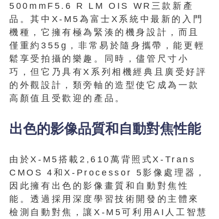
500mmF5.6 R LM OIS WR三款新產
品。其中X-M5為富士X系統中最新的入門
機種，它擁有極為緊湊的機身設計，而且
僅重約355g，非常易於隨身攜帶，能更輕
鬆享受拍攝的樂趣。同時，儘管尺寸小
巧，但它乃具有X系列相機經典且廣受好評
的外觀設計，類旁軸的造型使它成為一款
高顏值且受歡迎的產品。
出色的影像品質和自動對焦性能
由於X-M5搭載2,610萬背照式X-Trans
CMOS 4和X-Processor 5影像處理器，
因此擁有出色的影像畫質和自動對焦性
能。透過採用深度學習技術開發的主體來
檢測自動對焦，讓X-M5可利用AI人工智慧