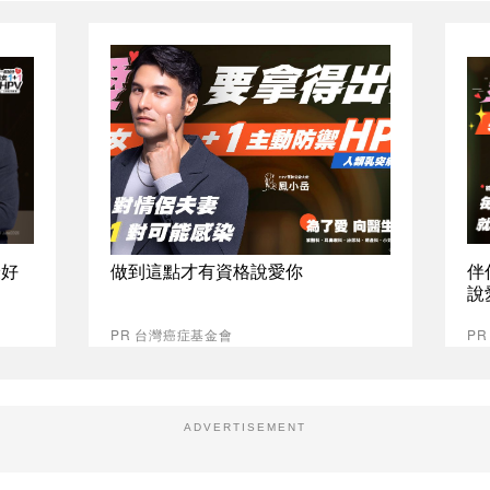
最好
做到這點才有資格說愛你
伴
說
PR 台灣癌症基金會
P
ADVERTISEMENT