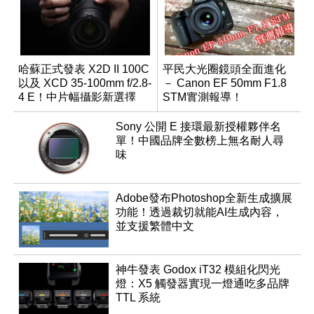
哈蘇正式發表 X2D II 100C
平民大光圈鏡頭全面進化
以及 XCD 35-100mm f/2.8-
－ Canon EF 50mm F1.8
4 E！中片幅攝影新選擇
STM實測報導！
Sony 公開 E 接環最新授權夥伴名
單！中國品牌全數榜上無名耐人尋
味
Adobe發布Photoshop全新生成擴展
功能！透過裁切就能AI生成內容，
並支援繁體中文
神牛發表 Godox iT32 模組化閃光
燈：X5 觸發器實現一燈通吃多品牌
TTL 系統