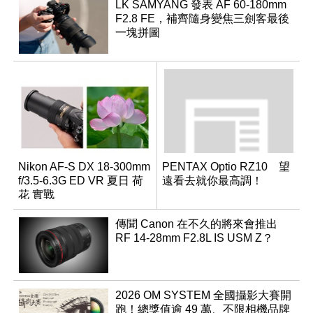
LK SAMYANG 發表 AF 60-180mm
F2.8 FE，補齊隨身變焦三劍客最後
一塊拼圖
Nikon AF-S DX 18-300mm
PENTAX Optio RZ10 望
f/3.5-6.3G ED VR 夏日 荷
遠看去就你最高調！
花 實戰
傳聞 Canon 在不久的將來會推出
RF 14-28mm F2.8L IS USM Z？
2026 OM SYSTEM 全國攝影大賽開
跑！總獎值逾 49 萬、不限相機品牌