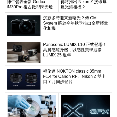
神牛發表全新 Godox
傳將推出 Nikon Z 接環無
iM30Pro 復古微型閃光燈
反光鏡相機？
沉寂多時迎來新曙光？傳 OM
System 將於今年秋季推出全新輕量
化相機
Panasonic LUMIX L10 正式登場！
高質感隨身機，以感性美學迎接
LUMIX 25 週年
福倫達 NOKTON classic 35mm
F1.4 for Canon RF、Nikon Z 雙卡
口 7 月同步登台