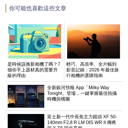
你可能也喜歡這些文章
是時候該換新相機了嗎？7
輕巧、高倍率、全片幅到
個你手上器材真的需要升
影音記錄：2026 年最佳旅
級的理由
行相機的選購指南
全新銀河預報 App「Milky Way
Tonight」登場，一鍵掌握最佳拍攝
時機與構圖
富士新一代中長焦主力鏡頭 XF 50-
140mm F2.8 R LM OIS WR II 傳將