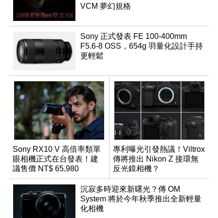
VCM 夢幻規格
Sony 正式發表 FE 100-400mm
F5.6-8 OSS，654g 羽量化設計手持
更輕鬆
Sony RX10 V 高倍率類單
專利曝光引發熱議！Viltrox
眼相機正式在台發表！建
傳將推出 Nikon Z 接環無
議售價 NT$ 65,980
反光鏡相機？
沉寂多時迎來新曙光？傳 OM
System 將於今年秋季推出全新輕量
化相機