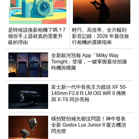
是時候該換新相機了嗎？7
輕巧、高倍率、全片幅到
個你手上器材真的需要升
影音記錄：2026 年最佳旅
級的理由
行相機的選購指南
全新銀河預報 App「Milky Way
Tonight」登場，一鍵掌握最佳拍攝
時機與構圖
富士新一代中長焦主力鏡頭 XF 50-
140mm F2.8 R LM OIS WR II 傳將
與 X-T6 同步亮相
橫拍豎拍補光都沒問題！神牛發表
全新 Godox Lux Junior II 復古機頂
閃光燈