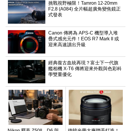
挑戰視野極限！Tamron 12-20mm
F2.8 (A084) 全片幅超廣角變焦鏡正
式發表
Canon 傳將為 APS-C 機型導入堆
疊式感光元件！EOS R7 Mark II 或
迎來高速讀出升級
經典復古血統再現？富士下一代旗
艦相機 X-T6 傳將迎來外觀與色彩科
學雙重優化
Nikon 釋蓋 Z50II、D6 與
德韓光學大廠聯手打造！