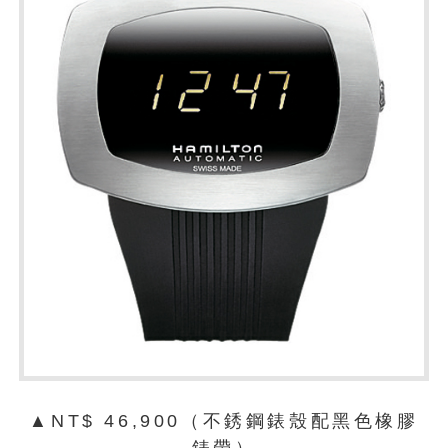
▲NT$ 46,900（不銹鋼錶殼配黑色橡膠