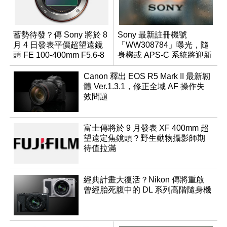
蓄勢待發？傳 Sony 將於 8
Sony 最新註冊機號
月 4 日發表平價超望遠鏡
「WW308784」曝光，隨
頭 FE 100-400mm F5.6-8
身機或 APS-C 系統將迎新
成員？
Canon 釋出 EOS R5 Mark II 最新韌
體 Ver.1.3.1，修正全域 AF 操作失
效問題
富士傳將於 9 月發表 XF 400mm 超
望遠定焦鏡頭？野生動物攝影師期
待值拉滿
經典計畫大復活？Nikon 傳將重啟
曾經胎死腹中的 DL 系列高階隨身機