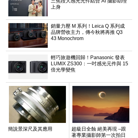
三焦段大感光元件結合 AI 攝影助理
上身
銷量力壓 M 系列！Leica Q 系列成
品牌營收主力，傳今秋將再推 Q3
43 Monochrom
輕巧旅遊機回歸！Panasonic 發表
LUMIX ZS300：一吋感光元件與 15
倍光學變焦
簡說景深尺及其應用
超級日全蝕 絕美再現 –跟
著專業攝影師第一次拍日