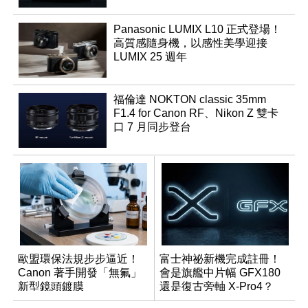
Panasonic LUMIX L10 正式登場！
高質感隨身機，以感性美學迎接
LUMIX 25 週年
福倫達 NOKTON classic 35mm
F1.4 for Canon RF、Nikon Z 雙卡
口 7 月同步登台
歐盟環保法規步步逼近！
富士神祕新機完成註冊！
Canon 著手開發「無氟」
會是旗艦中片幅 GFX180
新型鏡頭鍍膜
還是復古旁軸 X-Pro4？