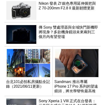
Nikon 發表 Zf 銀色專用延伸握把與
Z 70-200mm F2.8 II 最新韌體更新
傳 Sony 雙處理器與全域快門新機即
將現身？多款機身鏡頭未來兩到三
個月內有望登場
台北101必拍私房攝點全記
Sandmarc 推出專屬
錄（2021/06/11更新）
iPhone 17 Pro 系列的望遠
鏡頭，將光學變焦最高推
升至 16 倍
Sony Xperia 1 VIII 正式在台發表：