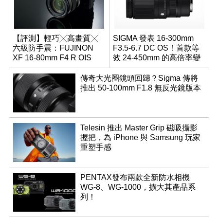
【評測】輕巧╳高畫質╳
SIGMA 發表 16-300mm
六級防手震：FUJINON
F3.5-6.7 DC OS！首款等
XF 16-80mm F4 R OIS
效 24-450mm 的高倍率變
WR
焦旅遊鏡頭
傳奇大光圈鏡頭回歸？Sigma 傳將
推出 50-100mm F1.8 無反光鏡版本
Telesin 推出 Master Grip 磁吸攝影
握把，為 iPhone 與 Samsung 玩家
重塑手感
PENTAX發布兩款全新防水相機
WG-8、WG-1000，擴大其產品系
列！