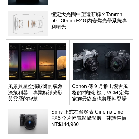
恆定大光圈中望遠新解？Tamron
50-130mm F2.8 內變焦光學系統專
利曝光
風景與星空攝影師的氣象
Canon 傳 9 月推出復古風
決策利器：專業解讀光影
格的神祕新機，VCM 定焦
與雲層的智慧
家族最終章也將壓軸登場
App「Atmos」登場
Sony 正式在台發表 Cinema Line
FX5 全片幅電影攝影機，建議售價
NT$144,980