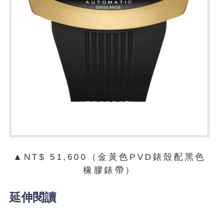
▲NT$ 51,600（金黃色PVD錶殼配黑色
橡膠錶帶）
延伸閱讀