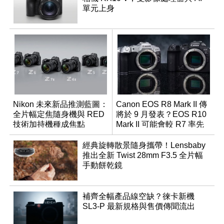
單元上身
Nikon 未來新品推測藍圖：
Canon EOS R8 Mark II 傳
全片幅定焦隨身機與 RED
將於 9 月發表？EOS R10
技術加持機種成焦點
Mark II 可能會較 R7 率先
推出
經典旋轉散景隨身攜帶！Lensbaby
推出全新 Twist 28mm F3.5 全片幅
手動餅乾鏡
補齊全幅產品線空缺？徠卡新機
SL3-P 最新規格與售價傳聞流出