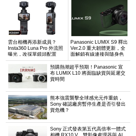
雲台相機再添新成員？
Panasonic LUMIX S9 釋出
Insta360 Luna Pro 外流照
Ver.2.0 重大韌體更新，全
曝光，改採單鏡頭配置
面解鎖有線連接與隨身色
調編輯
預購熱潮超乎預期！Panasonic 宣
布 LUMIX L10 將面臨缺貨與延遲交
貨時間
熊本強震襲擊全球感光元件重鎮，
Sony 確認廠房暫停生產是否引發出
貨危機？
Sony 正式發表第五代高倍率一體式
相機 RX10 V，雙影像處理器與 AI