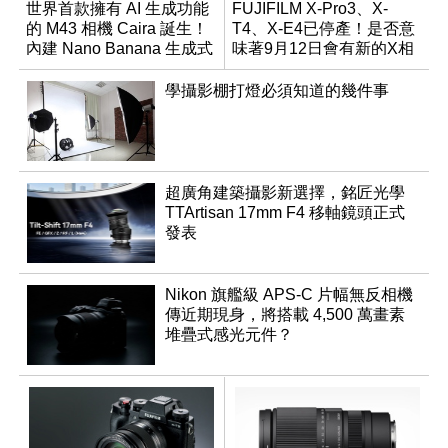
世界首款擁有 AI 生成功能
FUJIFILM X-Pro3、X-
的 M43 相機 Caira 誕生！
T4、X-E4已停產！是否意
內建 Nano Banana 生成式
味著9月12日會有新的X相
AI
機發表？
學攝影棚打燈必須知道的幾件事
超廣角建築攝影新選擇，銘匠光學
TTArtisan 17mm F4 移軸鏡頭正式
發表
Nikon 旗艦級 APS-C 片幅無反相機
傳近期現身，將搭載 4,500 萬畫素
堆疊式感光元件？