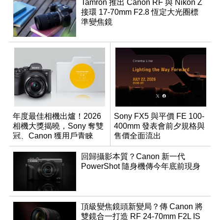
Tamron 推出 Canon RF 與 Nikon Z
接環 17-70mm F2.8 恆定大光圈標
準變焦鏡
年度最佳相機出爐！2026
Sony FX5 與平價 FE 100-
相機大獎揭曉，Sony 奪雙
400mm 發表會前夕規格與
冠、Canon 獲用戶青睞
售價全面流出
回歸攝影本質？Canon 新一代
PowerShot 隨身機傳今年底前現身
頂級變焦鏡頭新變局？傳 Canon 將
雙鏡合一打造 RF 24-70mm F2L IS