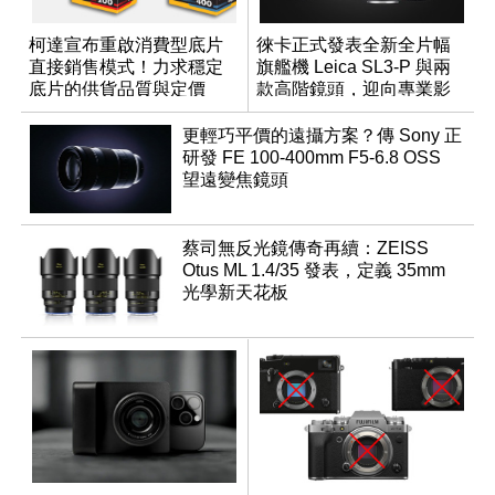
柯達宣布重啟消費型底片
徠卡正式發表全新全片幅
直接銷售模式！力求穩定
旗艦機 Leica SL3-P 與兩
底片的供貨品質與定價
款高階鏡頭，迎向專業影
音全方位演進
更輕巧平價的遠攝方案？傳 Sony 正
研發 FE 100-400mm F5-6.8 OSS
望遠變焦鏡頭
蔡司無反光鏡傳奇再續：ZEISS
Otus ML 1.4/35 發表，定義 35mm
光學新天花板