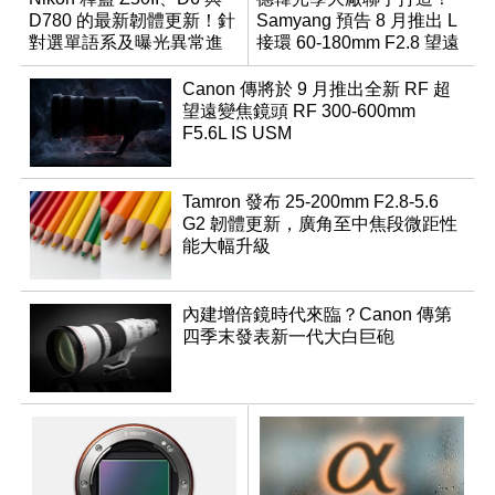
D780 的最新韌體更新！針
Samyang 預告 8 月推出 L
對選單語系及曝光異常進
接環 60-180mm F2.8 望遠
行修復
變焦鏡
Canon 傳將於 9 月推出全新 RF 超
望遠變焦鏡頭 RF 300-600mm
F5.6L IS USM
Tamron 發布 25-200mm F2.8-5.6
G2 韌體更新，廣角至中焦段微距性
能大幅升級
內建增倍鏡時代來臨？Canon 傳第
四季末發表新一代大白巨砲