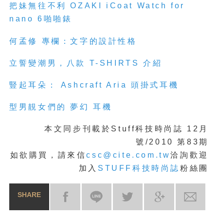
把妹無往不利 OZAKI iCoat Watch for
nano 6啪啪錶
何孟修 專欄：文字的設計性格
立誓變潮男，八款 T-SHIRTS 介紹
豎起耳朵： Ashcraft Aria 頭掛式耳機
型男靚女們的 夢幻 耳機
本文同步刊載於
Stuff科技時尚誌 12月
號/2010 第83期
如欲購買，請來信
csc@cite.com.tw
洽詢歡迎
加入
STUFF科技時尚誌
粉絲團
SHARE