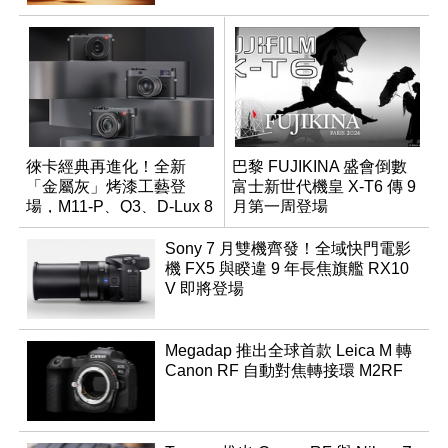
徠卡經典再進化！全新
巴黎 FUJIKINA 盛會倒數
「金屬灰」烤漆工藝登
富士新世代機皇 X-T6 傳 9
場，M11-P、Q3、D-Lux 8
月第一周登場
領銜換裝
Sony 7 月雙機齊發！全域快門電影
機 FX5 與睽違 9 年長焦旗艦 RX10
V 即將登場
Megadap 推出全球首款 Leica M 轉
Canon RF 自動對焦轉接環 M2RF