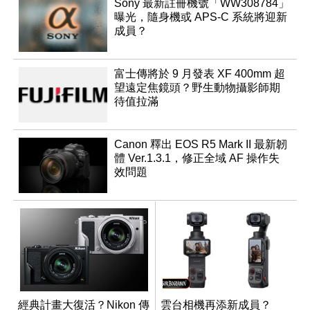
Sony 最新註冊機號「WW308784」
曝光，隨身機或 APS-C 系統將迎新
成員？
富士傳將於 9 月發表 XF 400mm 超
望遠定焦鏡頭？野生動物攝影師期
待值拉滿
Canon 釋出 EOS R5 Mark II 最新韌
體 Ver.1.3.1，修正全域 AF 操作失
效問題
經典計畫大復活？Nikon 傳
雲台相機再添新成員？