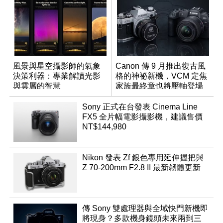
風景與星空攝影師的氣象
Canon 傳 9 月推出復古風
決策利器：專業解讀光影
格的神祕新機，VCM 定焦
與雲層的智慧
家族最終章也將壓軸登場
App「Atmos」登場
Sony 正式在台發表 Cinema Line
FX5 全片幅電影攝影機，建議售價
NT$144,980
Nikon 發表 Zf 銀色專用延伸握把與
Z 70-200mm F2.8 II 最新韌體更新
傳 Sony 雙處理器與全域快門新機即
將現身？多款機身鏡頭未來兩到三