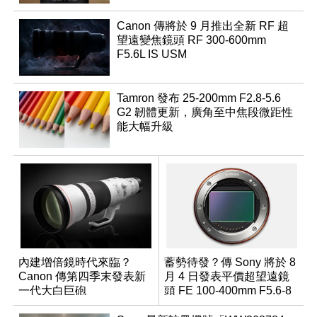
Canon 傳將於 9 月推出全新 RF 超
望遠變焦鏡頭 RF 300-600mm
F5.6L IS USM
Tamron 發布 25-200mm F2.8-5.6
G2 韌體更新，廣角至中焦段微距性
能大幅升級
內建增倍鏡時代來臨？
蓄勢待發？傳 Sony 將於 8
Canon 傳第四季末發表新
月 4 日發表平價超望遠鏡
一代大白巨砲
頭 FE 100-400mm F5.6-8