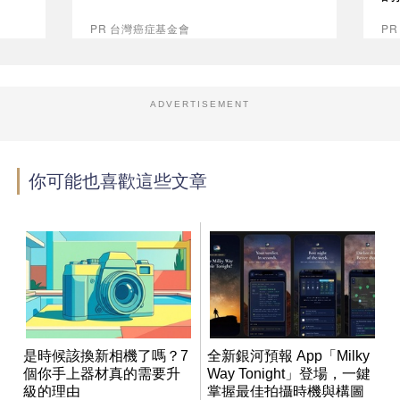
PR 台灣癌症基金會
P
ADVERTISEMENT
你可能也喜歡這些文章
是時候該換新相機了嗎？7
全新銀河預報 App「Milky
個你手上器材真的需要升
Way Tonight」登場，一鍵
級的理由
掌握最佳拍攝時機與構圖