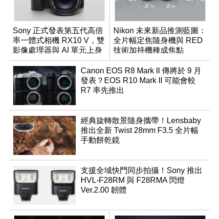
Sony 正式發表第五代高倍
Nikon 未來新品推測藍圖：
率一體式相機 RX10 V，雙
全片幅定焦隨身機與 RED
影像處理器與 AI 單元上身
技術加持機種成焦點
Canon EOS R8 Mark II 傳將於 9 月
發表？EOS R10 Mark II 可能會較
R7 率先推出
經典旋轉散景隨身攜帶！Lensbaby
推出全新 Twist 28mm F3.5 全片幅
手動餅乾鏡
支援全域快門同步拍攝！Sony 推出
HVL-F28RM 與 F28RMA 閃燈
Ver.2.00 韌體