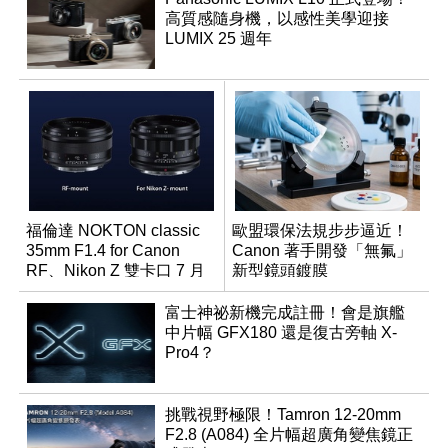
高質感隨身機，以感性美學迎接
LUMIX 25 週年
福倫達 NOKTON classic
歐盟環保法規步步逼近！
35mm F1.4 for Canon
Canon 著手開發「無氟」
RF、Nikon Z 雙卡口 7 月
新型鏡頭鍍膜
同步登台
富士神祕新機完成註冊！會是旗艦
中片幅 GFX180 還是復古旁軸 X-
Pro4？
挑戰視野極限！Tamron 12-20mm
F2.8 (A084) 全片幅超廣角變焦鏡正