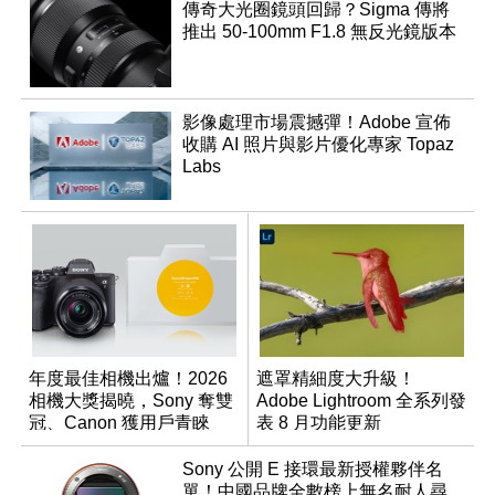
傳奇大光圈鏡頭回歸？Sigma 傳將
推出 50-100mm F1.8 無反光鏡版本
影像處理市場震撼彈！Adobe 宣佈
收購 AI 照片與影片優化專家 Topaz
Labs
年度最佳相機出爐！2026
遮罩精細度大升級！
相機大獎揭曉，Sony 奪雙
Adobe Lightroom 全系列發
冠、Canon 獲用戶青睞
表 8 月功能更新
Sony 公開 E 接環最新授權夥伴名
單！中國品牌全數榜上無名耐人尋