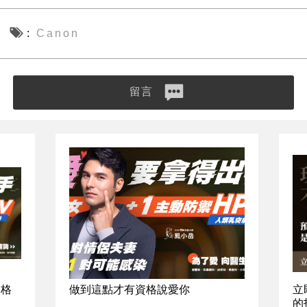
Canon
留言
資格
做到這點才有資格說愛你
立
的