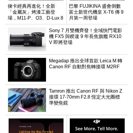
徠卡經典再進化！全新
巴黎 FUJIKINA 盛會倒數
「金屬灰」烤漆工藝登
富士新世代機皇 X-T6 傳 9
場，M11-P、Q3、D-Lux 8
月第一周登場
領銜換裝
Sony 7 月雙機齊發！全域快門電影
機 FX5 與睽違 9 年長焦旗艦 RX10
V 即將登場
Megadap 推出全球首款 Leica M 轉
Canon RF 自動對焦轉接環 M2RF
Tamron 推出 Canon RF 與 Nikon Z
接環 17-70mm F2.8 恆定大光圈標
準變焦鏡