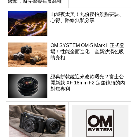
鏡頭，將光學變焦最高推
升至 16 倍
山城夜太美！九份夜拍景點要訣、
心得、路線無私分享
OM SYSTEM OM-5 Mark II 正式登
場！性能全面進化，全新沙漠色吸
睛亮相
經典餅乾鏡迎來改款曙光？富士公
開新款 XF 18mm F2 定焦鏡頭的內
對焦專利