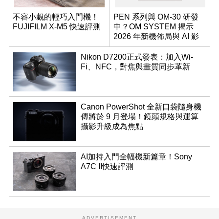
不容小覷的輕巧入門機！
PEN 系列與 OM-30 研發
FUJIFILM X-M5 快速評測
中？OM SYSTEM 揭示
2026 年新機佈局與 AI 影
像藍圖
Nikon D7200正式發表：加入Wi-
Fi、NFC，對焦與畫質同步革新
Canon PowerShot 全新口袋隨身機
傳將於 9 月登場！鏡頭規格與運算
攝影升級成為焦點
AI加持入門全幅機新篇章！Sony
A7C II快速評測
ADVERTISEMENT