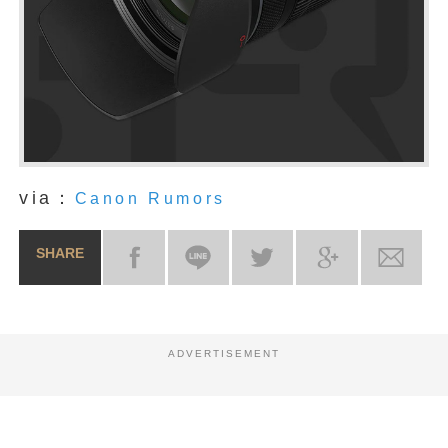
via：
Canon Rumors
SHARE
ADVERTISEMENT