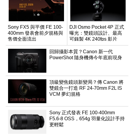
Sony FX5 與平價 FE 100-
DJI Osmo Pocket 4P 正式
400mm 發表會前夕規格與
曝光：雙鏡頭設計、最高
售價全面流出
可錄製 4K 240fps 影片
回歸攝影本質？Canon 新一代
PowerShot 隨身機傳今年底前現身
頂級變焦鏡頭新變局？傳 Canon 將
雙鏡合一打造 RF 24-70mm F2L IS
VCM 夢幻規格
Sony 正式發表 FE 100-400mm
F5.6-8 OSS，654g 羽量化設計手持
更輕鬆