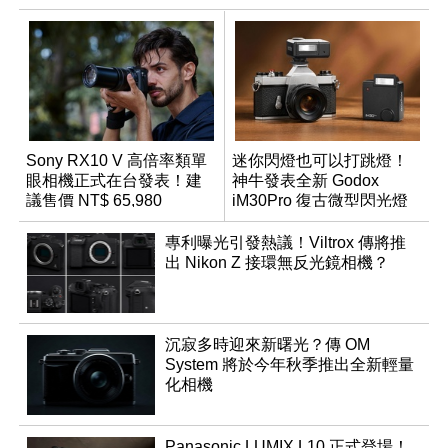
Sony RX10 V 高倍率類單
迷你閃燈也可以打跳燈！
眼相機正式在台發表！建
神牛發表全新 Godox
議售價 NT$ 65,980
iM30Pro 復古微型閃光燈
專利曝光引發熱議！Viltrox 傳將推
出 Nikon Z 接環無反光鏡相機？
沉寂多時迎來新曙光？傳 OM
System 將於今年秋季推出全新輕量
化相機
Panasonic LUMIX L10 正式登場！