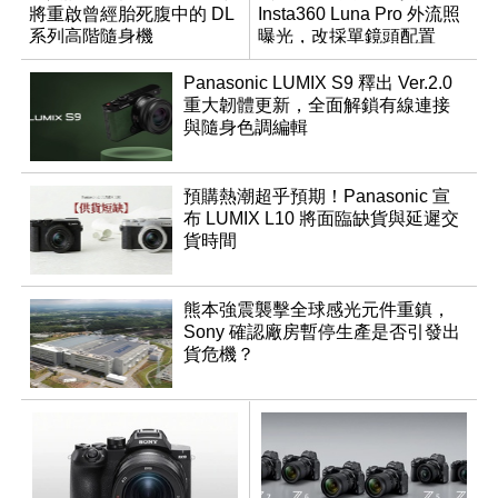
將重啟曾經胎死腹中的 DL
Insta360 Luna Pro 外流照
系列高階隨身機
曝光，改採單鏡頭配置
Panasonic LUMIX S9 釋出 Ver.2.0
重大韌體更新，全面解鎖有線連接
與隨身色調編輯
預購熱潮超乎預期！Panasonic 宣
布 LUMIX L10 將面臨缺貨與延遲交
貨時間
熊本強震襲擊全球感光元件重鎮，
Sony 確認廠房暫停生產是否引發出
貨危機？