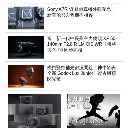
Sony A7R VI 疑似真機外觀曝光，
新電池恐與舊機不相容
富士新一代中長焦主力鏡頭 XF 50-
140mm F2.8 R LM OIS WR II 傳將
與 X-T6 同步亮相
橫拍豎拍補光都沒問題！神牛發表
全新 Godox Lux Junior II 復古機頂
閃光燈