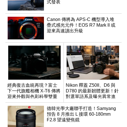
式發表
Canon 傳將為 APS-C 機型導入堆
疊式感光元件！EOS R7 Mark II 或
迎來高速讀出升級
經典復古血統再現？富士
Nikon 釋蓋 Z50II、D6 與
下一代旗艦相機 X-T6 傳將
D780 的最新韌體更新！針
迎來外觀與色彩科學雙重
對選單語系及曝光異常進
優化
行修復
德韓光學大廠聯手打造！Samyang
預告 8 月推出 L 接環 60-180mm
F2.8 望遠變焦鏡