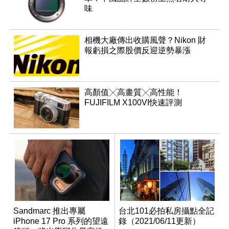
味
相機大廠傳出收購風聲？Nikon 財
報虧損之際股價反迎逆勢暴漲
高顏值╳高畫質╳高性能！
FUJIFILM X100VI快速評測
Sandmarc 推出專屬
台北101必拍私房攝點全記
iPhone 17 Pro 系列的望遠
錄（2021/06/11更新）