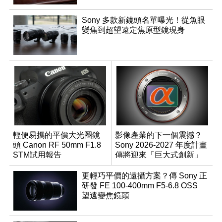
Sony 多款新鏡頭名單曝光！從魚眼
變焦到超望遠定焦原型鏡現身
輕便易攜的平價大光圈鏡
影像產業的下一個震撼？
頭 Canon RF 50mm F1.8
Sony 2026-2027 年度計畫
STM試用報告
傳將迎來「巨大式創新」
更輕巧平價的遠攝方案？傳 Sony 正
研發 FE 100-400mm F5-6.8 OSS
望遠變焦鏡頭