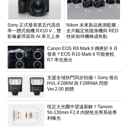
Sony 正式發表第五代高倍
Nikon 未來新品推測藍圖：
率一體式相機 RX10 V，雙
全片幅定焦隨身機與 RED
影像處理器與 AI 單元上身
技術加持機種成焦點
Canon EOS R8 Mark II 傳將於 9 月
發表？EOS R10 Mark II 可能會較
R7 率先推出
支援全域快門同步拍攝！Sony 推出
HVL-F28RM 與 F28RMA 閃燈
Ver.2.00 韌體
恆定大光圈中望遠新解？Tamron
50-130mm F2.8 內變焦光學系統專
利曝光