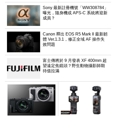
Sony 最新註冊機號「WW308784」
曝光，隨身機或 APS-C 系統將迎新
成員？
Canon 釋出 EOS R5 Mark II 最新韌
體 Ver.1.3.1，修正全域 AF 操作失
效問題
富士傳將於 9 月發表 XF 400mm 超
望遠定焦鏡頭？野生動物攝影師期
待值拉滿