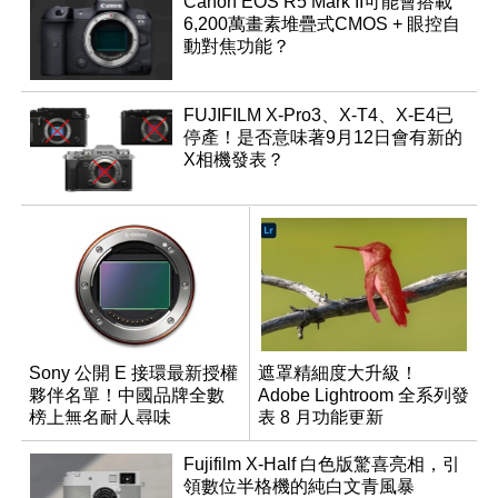
Canon EOS R5 Mark II可能會搭載
6,200萬畫素堆疊式CMOS + 眼控自
動對焦功能？
FUJIFILM X-Pro3、X-T4、X-E4已
停產！是否意味著9月12日會有新的
X相機發表？
Sony 公開 E 接環最新授權
遮罩精細度大升級！
夥伴名單！中國品牌全數
Adobe Lightroom 全系列發
榜上無名耐人尋味
表 8 月功能更新
Fujifilm X-Half 白色版驚喜亮相，引
領數位半格機的純白文青風暴