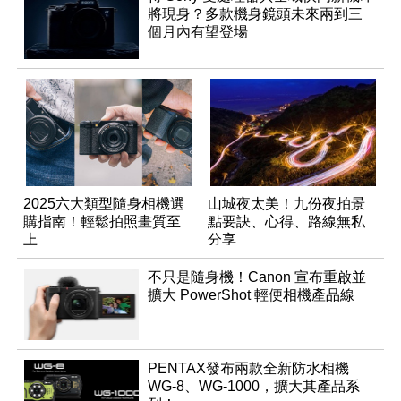
將現身？多款機身鏡頭未來兩到三
個月內有望登場
2025六大類型隨身相機選
山城夜太美！九份夜拍景
購指南！輕鬆拍照畫質至
點要訣、心得、路線無私
上
分享
不只是隨身機！Canon 宣布重啟並
擴大 PowerShot 輕便相機產品線
PENTAX發布兩款全新防水相機
WG-8、WG-1000，擴大其產品系