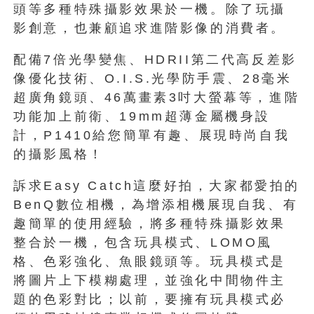
頭等多種特殊攝影效果於一機。除了玩攝
影創意，也兼顧追求進階影像的消費者。
配備7倍光學變焦、HDRII第二代高反差影
像優化技術、O.I.S.光學防手震、28毫米
超廣角鏡頭、46萬畫素3吋大螢幕等，進階
功能加上前衛、19mm超薄金屬機身設
計，P1410給您簡單有趣、展現時尚自我
的攝影風格！
訴求Easy Catch這麼好拍，大家都愛拍的
BenQ數位相機，為增添相機展現自我、有
趣簡單的使用經驗，將多種特殊攝影效果
整合於一機，包含玩具模式、LOMO風
格、色彩強化、魚眼鏡頭等。玩具模式是
將圖片上下模糊處理，並強化中間物件主
題的色彩對比；以前，要擁有玩具模式必