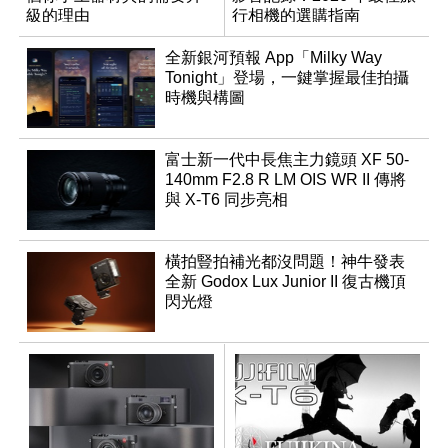
級的理由
行相機的選購指南
全新銀河預報 App「Milky Way
Tonight」登場，一鍵掌握最佳拍攝
時機與構圖
富士新一代中長焦主力鏡頭 XF 50-
140mm F2.8 R LM OIS WR II 傳將
與 X-T6 同步亮相
橫拍豎拍補光都沒問題！神牛發表
全新 Godox Lux Junior II 復古機頂
閃光燈