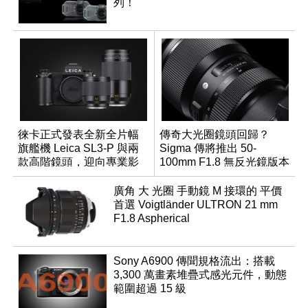
列！
徠卡正式發表全新全片幅
傳奇大光圈鏡頭回歸？
旗艦機 Leica SL3-P 與兩
Sigma 傳將推出 50-
款高階鏡頭，迎向專業影
100mm F1.8 無反光鏡版本
音全方位演進
廣角 大 光圈 手動鏡 M 接環的 平價
首選 Voigtländer ULTRON 21 mm
F1.8 Aspherical
Sony A6900 傳聞規格流出：搭載
3,300 萬畫素堆疊式感光元件，動態
範圍超過 15 級