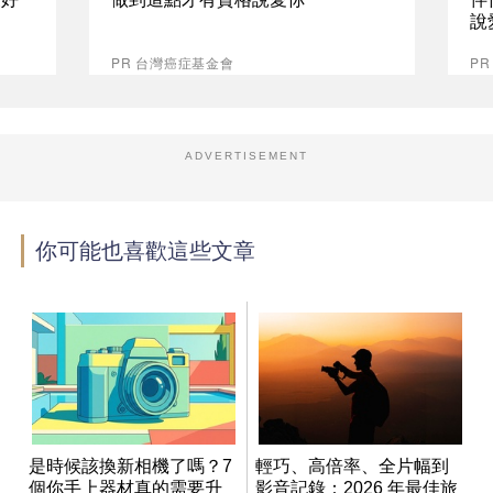
說
PR 台灣癌症基金會
P
ADVERTISEMENT
你可能也喜歡這些文章
是時候該換新相機了嗎？7
輕巧、高倍率、全片幅到
個你手上器材真的需要升
影音記錄：2026 年最佳旅