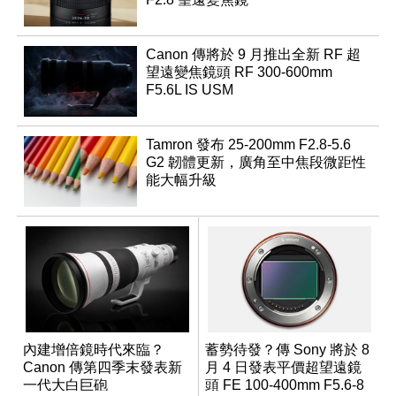
Canon 傳將於 9 月推出全新 RF 超
望遠變焦鏡頭 RF 300-600mm
F5.6L IS USM
Tamron 發布 25-200mm F2.8-5.6
G2 韌體更新，廣角至中焦段微距性
能大幅升級
內建增倍鏡時代來臨？
蓄勢待發？傳 Sony 將於 8
Canon 傳第四季末發表新
月 4 日發表平價超望遠鏡
一代大白巨砲
頭 FE 100-400mm F5.6-8