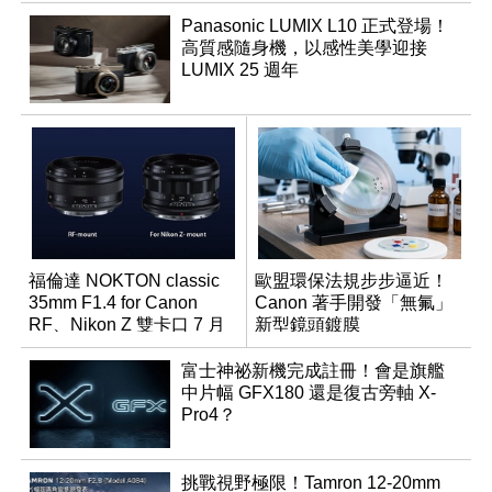
Panasonic LUMIX L10 正式登場！
高質感隨身機，以感性美學迎接
LUMIX 25 週年
福倫達 NOKTON classic
歐盟環保法規步步逼近！
35mm F1.4 for Canon
Canon 著手開發「無氟」
RF、Nikon Z 雙卡口 7 月
新型鏡頭鍍膜
同步登台
富士神祕新機完成註冊！會是旗艦
中片幅 GFX180 還是復古旁軸 X-
Pro4？
挑戰視野極限！Tamron 12-20mm