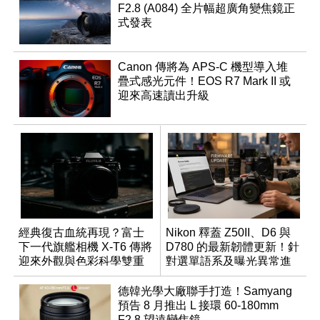
F2.8 (A084) 全片幅超廣角變焦鏡正
式發表
Canon 傳將為 APS-C 機型導入堆
疊式感光元件！EOS R7 Mark II 或
迎來高速讀出升級
經典復古血統再現？富士
Nikon 釋蓋 Z50II、D6 與
下一代旗艦相機 X-T6 傳將
D780 的最新韌體更新！針
迎來外觀與色彩科學雙重
對選單語系及曝光異常進
優化
行修復
德韓光學大廠聯手打造！Samyang
預告 8 月推出 L 接環 60-180mm
F2.8 望遠變焦鏡