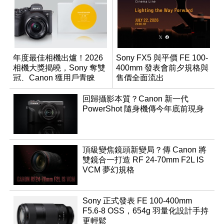
年度最佳相機出爐！2026
Sony FX5 與平價 FE 100-
相機大獎揭曉，Sony 奪雙
400mm 發表會前夕規格與
冠、Canon 獲用戶青睞
售價全面流出
回歸攝影本質？Canon 新一代
PowerShot 隨身機傳今年底前現身
頂級變焦鏡頭新變局？傳 Canon 將
雙鏡合一打造 RF 24-70mm F2L IS
VCM 夢幻規格
Sony 正式發表 FE 100-400mm
F5.6-8 OSS，654g 羽量化設計手持
更輕鬆