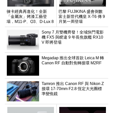
徠卡經典再進化！全新
巴黎 FUJIKINA 盛會倒數
「金屬灰」烤漆工藝登
富士新世代機皇 X-T6 傳 9
場，M11-P、Q3、D-Lux 8
月第一周登場
領銜換裝
Sony 7 月雙機齊發！全域快門電影
機 FX5 與睽違 9 年長焦旗艦 RX10
V 即將登場
Megadap 推出全球首款 Leica M 轉
Canon RF 自動對焦轉接環 M2RF
Tamron 推出 Canon RF 與 Nikon Z
接環 17-70mm F2.8 恆定大光圈標
準變焦鏡