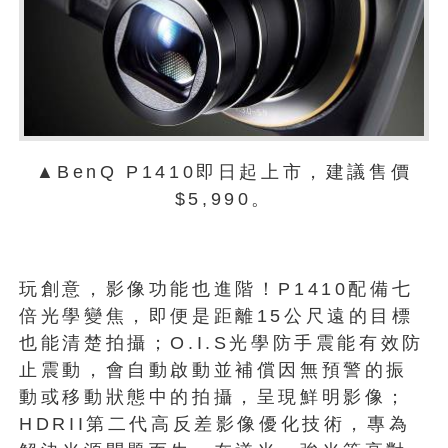
▲BenQ P1410即日起上市，建議售價
$5,990。
玩創意，影像功能也進階！P1410配備七
倍光學變焦，即便是距離15公尺遠的目標
也能清楚拍攝；O.I.S光學防手震能有效防
止震動，會自動啟動並補償因無預警的振
動或移動狀態中的拍攝，呈現鮮明影像；
HDRII第二代高反差影像優化技術，專為