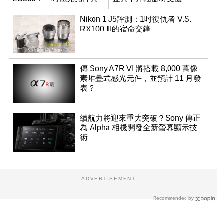
15 倍光學變焦
Nikon 1 J5評測：1吋復仇者 V.S.
RX100 III的宿命交鋒
傳 Sony A7R VI 將搭載 8,000 萬像
素堆疊式感光元件，並預計 11 月發
表？
續航力將迎來重大突破？Sony 傳正
為 Alpha 相機開發全新螢幕顯示技
術
ADVERTISEMENT
Recommended by