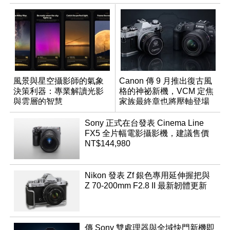
風景與星空攝影師的氣象
Canon 傳 9 月推出復古風
決策利器：專業解讀光影
格的神祕新機，VCM 定焦
與雲層的智慧
家族最終章也將壓軸登場
App「Atmos」登場
Sony 正式在台發表 Cinema Line
FX5 全片幅電影攝影機，建議售價
NT$144,980
Nikon 發表 Zf 銀色專用延伸握把與
Z 70-200mm F2.8 II 最新韌體更新
傳 Sony 雙處理器與全域快門新機即