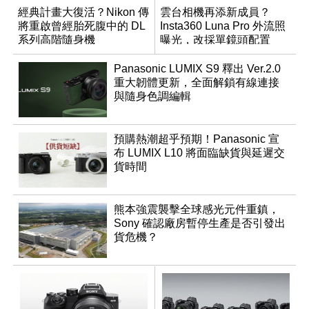
經典計畫大復活？Nikon 傳
雲台相機再添新成員？
將重啟曾經胎死腹中的 DL
Insta360 Luna Pro 外流照
系列高階隨身機
曝光，改採單鏡頭配置
Panasonic LUMIX S9 釋出 Ver.2.0
重大韌體更新，全面解鎖有線連接
與隨身色調編輯
預購熱潮超乎預期！Panasonic 宣
布 LUMIX L10 將面臨缺貨與延遲交
貨時間
熊本強震襲擊全球感光元件重鎮，
Sony 確認廠房暫停生產是否引發出
貨危機？