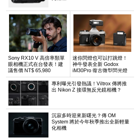
Sony RX10 V 高倍率類單
迷你閃燈也可以打跳燈！
眼相機正式在台發表！建
神牛發表全新 Godox
議售價 NT$ 65,980
iM30Pro 復古微型閃光燈
專利曝光引發熱議！Viltrox 傳將推
出 Nikon Z 接環無反光鏡相機？
沉寂多時迎來新曙光？傳 OM
System 將於今年秋季推出全新輕量
化相機