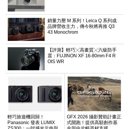
銷量力壓 M 系列！Leica Q 系列成
品牌營收主力，傳今秋將再推 Q3
43 Monochrom
【評測】輕巧╳高畫質╳六級防手
震：FUJINON XF 16-80mm F4 R
OIS WR
輕巧旅遊機回歸！
GFX 2026 攝影贊助計畫正
Panasonic 發表 LUMIX
式開跑！提供高額創作基
ZS300：一吋感光元件與
金與中片幅器材支援