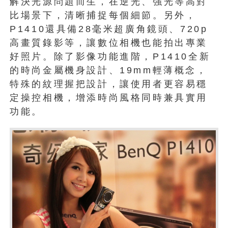
解決光源問題而生，在逆光、強光等高對
比場景下，清晰捕捉每個細節。另外，
P1410還具備28毫米超廣角鏡頭、720p
高畫質錄影等，讓數位相機也能拍出專業
好照片。除了影像功能進階，P1410全新
的時尚金屬機身設計、19mm輕薄概念，
特殊的紋理握把設計，讓使用者更容易穩
定操控相機，增添時尚風格同時兼具實用
功能。