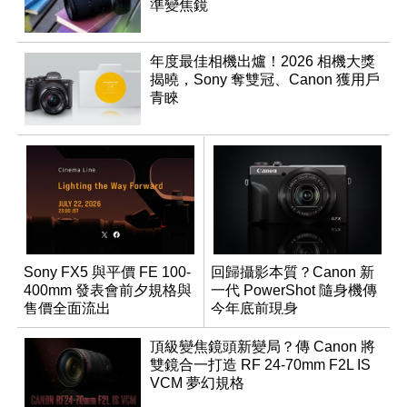
準變焦鏡
年度最佳相機出爐！2026 相機大獎
揭曉，Sony 奪雙冠、Canon 獲用戶
青睞
Sony FX5 與平價 FE 100-
回歸攝影本質？Canon 新
400mm 發表會前夕規格與
一代 PowerShot 隨身機傳
售價全面流出
今年底前現身
頂級變焦鏡頭新變局？傳 Canon 將
雙鏡合一打造 RF 24-70mm F2L IS
VCM 夢幻規格