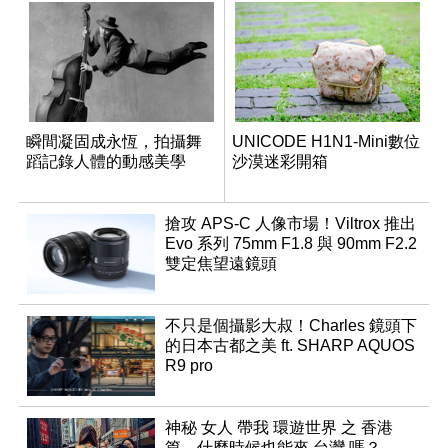
瞬間凝固成永恆，拍攝舞
UNICODE H1N1-Mini數位
蹈記錄人體的動感美學
沙漠迷彩開箱
搶攻 APS-C 人像市場！Viltrox 推出
Evo 系列 75mm F1.8 與 90mm F2.2
雙定焦望遠鏡頭
不只是個攝影大叔！Charles 鏡頭下
的日本古都之美 ft. SHARP AQUOS
R9 pro
神秘 女人 帶我 環遊世界 之 香港
篇，什麼時候也能來 台灣 嗎？