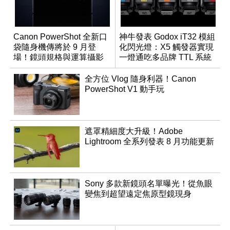
Canon PowerShot 全新口
神牛發表 Godox iT32 模組
袋隨身機傳將於 9 月登
化閃光燈：X5 觸發器實現
場！鏡頭規格與運算攝影
一燈通吃多品牌 TTL 系統
升級成為焦點
全方位 Vlog 隨身利器！Canon
PowerShot V1 動手玩
遮罩精細度大升級！Adobe
Lightroom 全系列發表 8 月功能更新
Sony 多款新鏡頭名單曝光！從魚眼
變焦到超望遠定焦原型鏡現身