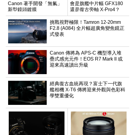
Canon 著手開發「無氟」
會是旗艦中片幅 GFX180
新型鏡頭鍍膜
還是復古旁軸 X-Pro4？
挑戰視野極限！Tamron 12-20mm
F2.8 (A084) 全片幅超廣角變焦鏡正
式發表
Canon 傳將為 APS-C 機型導入堆
疊式感光元件！EOS R7 Mark II 或
迎來高速讀出升級
經典復古血統再現？富士下一代旗
艦相機 X-T6 傳將迎來外觀與色彩科
學雙重優化