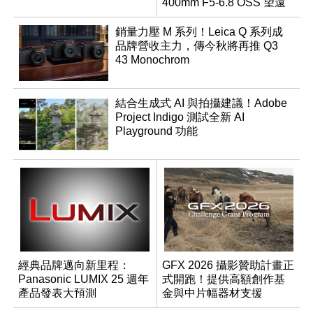
400mm F5-6.8 OSS 望遠
變焦鏡頭
銷量力壓 M 系列！Leica Q 系列成
品牌營收主力，傳今秋將再推 Q3
43 Monochrom
結合生成式 AI 與拍攝建議！Adobe
Project Indigo 測試全新 AI
Playground 功能
經典品牌邁向新里程：
GFX 2026 攝影贊助計畫正
Panasonic LUMIX 25 週年
式開跑！提供高額創作基
產品發表大預測
金與中片幅器材支援