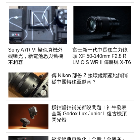
Sony A7R VI 疑似真機外
富士新一代中長焦主力鏡
觀曝光，新電池恐與舊機
頭 XF 50-140mm F2.8 R
不相容
LM OIS WR II 傳將與 X-T6
同步亮相
傳 Nikon 部份 Z 接環鏡頭產地悄悄
從中國轉移至越南？
橫拍豎拍補光都沒問題！神牛發表
全新 Godox Lux Junior II 復古機頂
閃光燈
徠卡經典再進化！全新「金屬灰」