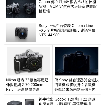
Canon 傳 9 月推出復古風格的神祕
新機，VCM 定焦家族最終章也將壓
軸登場
Sony 正式在台發表 Cinema Line
FX5 全片幅電影攝影機，建議售價
NT$144,980
Nikon 發表 Zf 銀色專用延
傳 Sony 雙處理器與全域快
伸握把與 Z 70-200mm
門新機即將現身？多款機
F2.8 II 最新韌體更新
身鏡頭未來兩到三個月內
有望登場
神牛推出 Godox iT20 和 iT22 超迷
你閃光燈，攝影配件再添新選擇