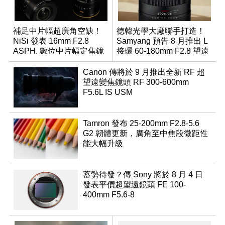
補足中片幅超廣角空缺！
德韓光學大廠聯手打造！
NiSi 發表 16mm F2.8
Samyang 預告 8 月推出 L
ASPH. 數位中片幅定焦鏡
接環 60-180mm F2.8 望遠
變焦鏡
Canon 傳將於 9 月推出全新 RF 超
望遠變焦鏡頭 RF 300-600mm
F5.6L IS USM
Tamron 發布 25-200mm F2.8-5.6
G2 韌體更新，廣角至中焦段微距性
能大幅升級
蓄勢待發？傳 Sony 將於 8 月 4 日
發表平價超望遠鏡頭 FE 100-
400mm F5.6-8