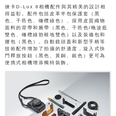
徠卡D-Lux 8相機配件與其精美的設計相
得益彰。配件包括皮革半包保護套（黑
色、干邑色、橄欖綠色）、採用皮質織物
面料的背帶和腕帶（黑色、干邑色/晚波藍
雙色、橄欖綠勃根地雙色）以及裝備包和
腰包（黑色）。自動鏡頭蓋和新型手柄等
技術配件增加了拍攝的舒適度，旋入式快
門釋放按鈕（黑色、黃銅、銀色）更可為
便擕式相機增添獨特裝飾。