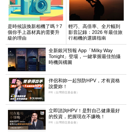
是時候該換新相機了嗎？7
輕巧、高倍率、全片幅到
個你手上器材真的需要升
影音記錄：2026 年最佳旅
級的理由
行相機的選購指南
全新銀河預報 App「Milky Way
Tonight」登場，一鍵掌握最佳拍攝
時機與構圖
伴侶和妳一起預防HPV，才有資格
說愛妳！
PR（台灣癌症基金會）
立即諮詢HPV！是對自己健康最好
的投資，把握現在不嫌晚！
PR（台灣癌症基金會）