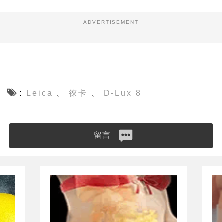
ADVERTISEMENT
Leica
徠卡
D-Lux 8
、
、
留言