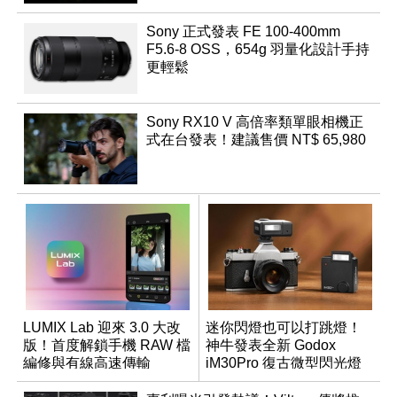
Sony 正式發表 FE 100-400mm
F5.6-8 OSS，654g 羽量化設計手持
更輕鬆
Sony RX10 V 高倍率類單眼相機正
式在台發表！建議售價 NT$ 65,980
LUMIX Lab 迎來 3.0 大改
迷你閃燈也可以打跳燈！
版！首度解鎖手機 RAW 檔
神牛發表全新 Godox
編修與有線高速傳輸
iM30Pro 復古微型閃光燈