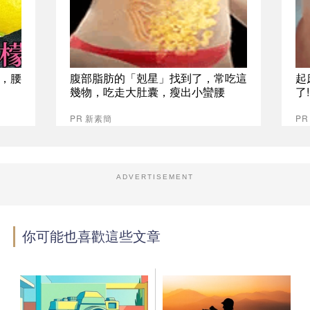
，腰
腹部脂肪的「剋星」找到了，常吃這
起
幾物，吃走大肚囊，瘦出小蠻腰
了
PR 新素簡
PR
ADVERTISEMENT
你可能也喜歡這些文章