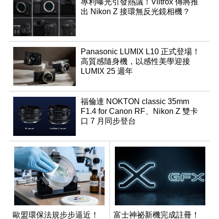
專利曝光引發熱議！Viltrox 傳將推
出 Nikon Z 接環無反光鏡相機？
Panasonic LUMIX L10 正式登場！
高質感隨身機，以感性美學迎接
LUMIX 25 週年
福倫達 NOKTON classic 35mm
F1.4 for Canon RF、Nikon Z 雙卡
口 7 月同步登台
歐盟環保法規步步逼近！
富士神祕新機完成註冊！