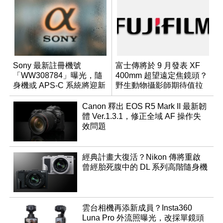
Sony 最新註冊機號
富士傳將於 9 月發表 XF
「WW308784」曝光，隨
400mm 超望遠定焦鏡頭？
身機或 APS-C 系統將迎新
野生動物攝影師期待值拉
成員？
滿
Canon 釋出 EOS R5 Mark II 最新韌
體 Ver.1.3.1，修正全域 AF 操作失
效問題
經典計畫大復活？Nikon 傳將重啟
曾經胎死腹中的 DL 系列高階隨身機
雲台相機再添新成員？Insta360
Luna Pro 外流照曝光，改採單鏡頭