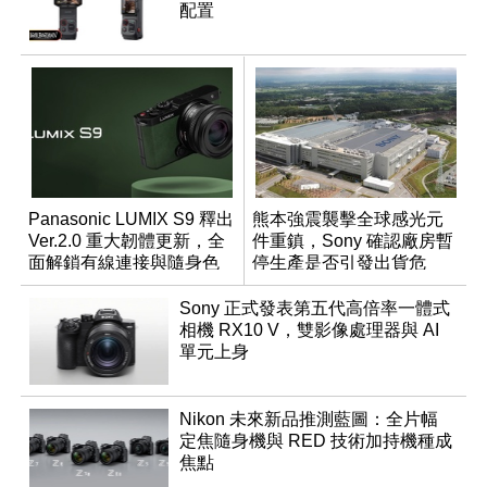
配置
Panasonic LUMIX S9 釋出
熊本強震襲擊全球感光元
Ver.2.0 重大韌體更新，全
件重鎮，Sony 確認廠房暫
面解鎖有線連接與隨身色
停生產是否引發出貨危
調編輯
機？
Sony 正式發表第五代高倍率一體式
相機 RX10 V，雙影像處理器與 AI
單元上身
Nikon 未來新品推測藍圖：全片幅
定焦隨身機與 RED 技術加持機種成
焦點