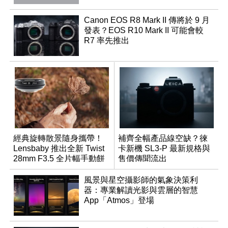
Canon EOS R8 Mark II 傳將於 9 月
發表？EOS R10 Mark II 可能會較
R7 率先推出
經典旋轉散景隨身攜帶！
補齊全幅產品線空缺？徠
Lensbaby 推出全新 Twist
卡新機 SL3-P 最新規格與
28mm F3.5 全片幅手動餅
售價傳聞流出
乾鏡
風景與星空攝影師的氣象決策利
器：專業解讀光影與雲層的智慧
App「Atmos」登場