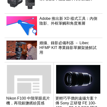
Adobe 推出新 XD 樣式工具：內側
陰影、外框筆觸和角度漸層
婚攝、錄影必備利器 － Libec
HFMP KIT 專業錄影單腳架搶鮮試
用
Nikon F100 中階單眼底片
更輕巧平價的遠攝方案？
機，再現銀鹽繽紛質感
傳 Sony 正研發 FE 100-