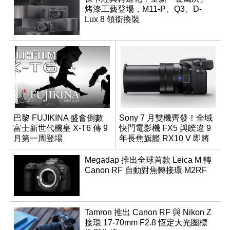
烤漆工藝登場，M11-P、Q3、D-
Lux 8 領銜換裝
巴黎 FUJIKINA 盛會倒數
Sony 7 月雙機齊發！全域
富士新世代機皇 X-T6 傳 9
快門電影機 FX5 與睽違 9
月第一周登場
年長焦旗艦 RX10 V 即將
登場
Megadap 推出全球首款 Leica M 轉
Canon RF 自動對焦轉接環 M2RF
Tamron 推出 Canon RF 與 Nikon Z
接環 17-70mm F2.8 恆定大光圈標