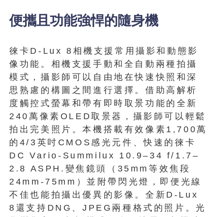
便攜且功能強悍的隨身機
徠卡D-Lux 8相機支援常用攝影和動態影
像功能。相機支援手動和全自動兩種拍攝
模式，攝影師可以自由地在快速快照和深
思熟慮的構圖之間進行選擇。借助高解析
度觸控式螢幕和帶有即時取景功能的全新
240萬像素OLED取景器，攝影師可以輕鬆
拍出完美照片。本機搭載有效像素1,700萬
的4/3英吋CMOS感光元件、快速的徠卡
DC Vario-Summilux 10.9–34 f/1.7–
2.8 ASPH.變焦鏡頭（35mm等效焦段
24mm-75mm）並附帶閃光燈，即便光線
不佳也能拍攝出優異的影像。全新D-Lux
8還支持DNG、JPEG兩種格式的照片。光