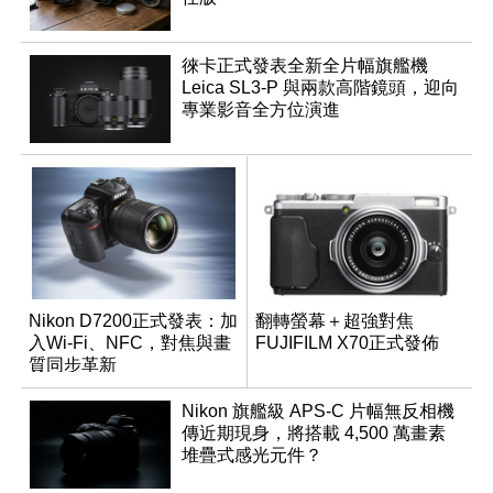
徠卡正式發表全新全片幅旗艦機
Leica SL3-P 與兩款高階鏡頭，迎向
專業影音全方位演進
Nikon D7200正式發表：加
翻轉螢幕＋超強對焦
入Wi-Fi、NFC，對焦與畫
FUJIFILM X70正式發佈
質同步革新
Nikon 旗艦級 APS-C 片幅無反相機
傳近期現身，將搭載 4,500 萬畫素
堆疊式感光元件？