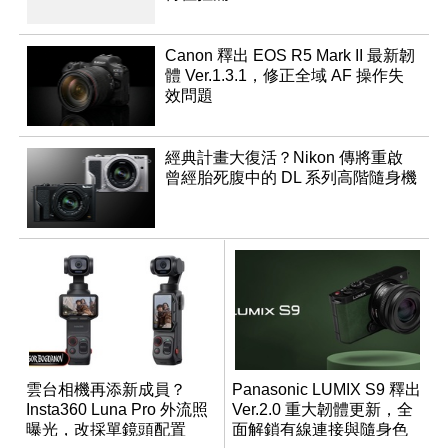
Canon 釋出 EOS R5 Mark II 最新韌
體 Ver.1.3.1，修正全域 AF 操作失
效問題
經典計畫大復活？Nikon 傳將重啟
曾經胎死腹中的 DL 系列高階隨身機
雲台相機再添新成員？
Panasonic LUMIX S9 釋出
Insta360 Luna Pro 外流照
Ver.2.0 重大韌體更新，全
曝光，改採單鏡頭配置
面解鎖有線連接與隨身色