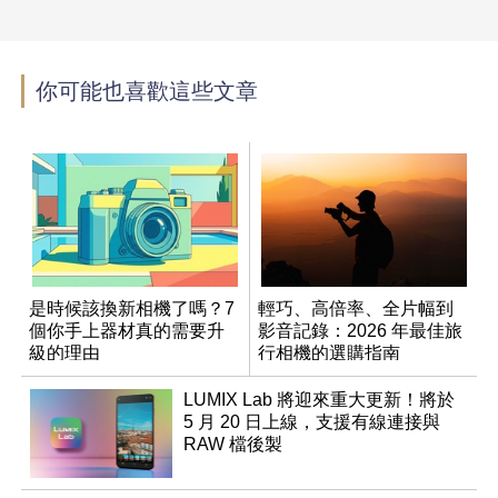
你可能也喜歡這些文章
是時候該換新相機了嗎？7
輕巧、高倍率、全片幅到
個你手上器材真的需要升
影音記錄：2026 年最佳旅
級的理由
行相機的選購指南
LUMIX Lab 將迎來重大更新！將於
5 月 20 日上線，支援有線連接與
RAW 檔後製