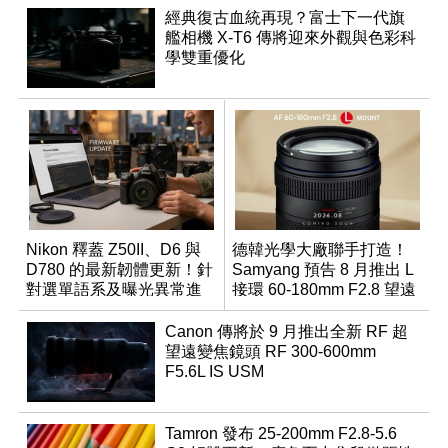
經典復古血統再現？富士下一代旗
艦相機 X-T6 傳將迎來外觀與色彩科
學雙重優化
Nikon 釋蓋 Z50II、D6 與
德韓光學大廠聯手打造！
D780 的最新韌體更新！針
Samyang 預告 8 月推出 L
對選單語系及曝光異常進
接環 60-180mm F2.8 望遠
行修復
變焦鏡
Canon 傳將於 9 月推出全新 RF 超
望遠變焦鏡頭 RF 300-600mm
F5.6L IS USM
Tamron 發布 25-200mm F2.8-5.6