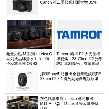
Canon 第二季營業利潤大增 35%
銷量力壓 M 系列！Leica Q
Tamron 瞄準 F2 大光圈標
系列成品牌營收主力，傳
準變焦！28-70mm F2 光學
今秋將再推 Q3 43
設計專利曝光，有望實現
Monochrom
小型化
據稱Sony即將推出全新餅乾鏡頭FE
28mm F2.8？將於副廠餅乾鏡競爭
灰色風暴來襲：Leica 傳將推出
M11-P、Q3、D-Lux 8 等金屬灰特
仕版