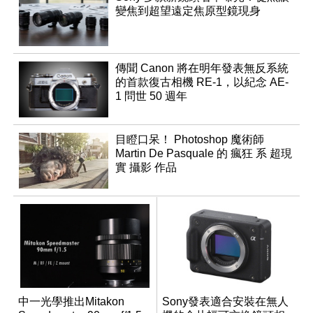
變焦到超望遠定焦原型鏡現身
傳聞 Canon 將在明年發表無反系統
的首款復古相機 RE-1，以紀念 AE-
1 問世 50 週年
目瞪口呆！ Photoshop 魔術師
Martin De Pasquale 的 瘋狂 系 超現
實 攝影 作品
中一光學推出Mitakon
Sony發表適合安裝在無人