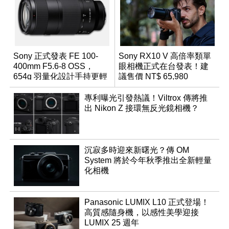
Sony 正式發表 FE 100-
Sony RX10 V 高倍率類單
400mm F5.6-8 OSS，
眼相機正式在台發表！建
654g 羽量化設計手持更輕
議售價 NT$ 65,980
鬆
專利曝光引發熱議！Viltrox 傳將推
出 Nikon Z 接環無反光鏡相機？
沉寂多時迎來新曙光？傳 OM
System 將於今年秋季推出全新輕量
化相機
Panasonic LUMIX L10 正式登場！
高質感隨身機，以感性美學迎接
LUMIX 25 週年