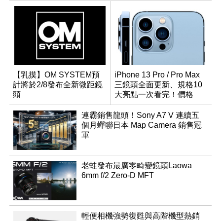
【乳摸】OM SYSTEM預
iPhone 13 Pro / Pro Max
計將於2/8發布全新微距鏡
三鏡頭全面更新、規格10
頭
大亮點一次看完！價格
32,900 元起
連霸銷售龍頭！Sony A7 V 連續五
個月蟬聯日本 Map Camera 銷售冠
軍
老蛙發布最廣零畸變鏡頭Laowa
6mm f/2 Zero-D MFT
輕便相機強勢復甦與高階機型熱銷