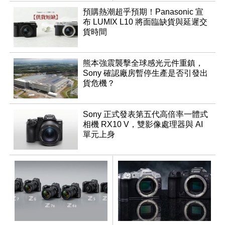
調編輯
預購熱潮超乎預期！Panasonic 宣
布 LUMIX L10 將面臨缺貨與延遲交
貨時間
熊本強震襲擊全球感光元件重鎮，
Sony 確認廠房暫停生產是否引發出
貨危機？
Sony 正式發表第五代高倍率一體式
相機 RX10 V，雙影像處理器與 AI
單元上身