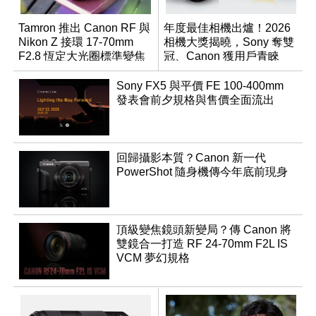
Tamron 推出 Canon RF 與
年度最佳相機出爐！2026
Nikon Z 接環 17-70mm
相機大獎揭曉，Sony 奪雙
F2.8 恆定大光圈標準變焦
冠、Canon 獲用戶青睞
鏡
Sony FX5 與平價 FE 100-400mm
發表會前夕規格與售價全面流出
回歸攝影本質？Canon 新一代
PowerShot 隨身機傳今年底前現身
頂級變焦鏡頭新變局？傳 Canon 將
雙鏡合一打造 RF 24-70mm F2L IS
VCM 夢幻規格