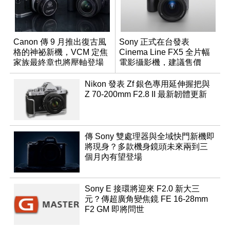
Canon 傳 9 月推出復古風
Sony 正式在台發表
格的神祕新機，VCM 定焦
Cinema Line FX5 全片幅
家族最終章也將壓軸登場
電影攝影機，建議售價
NT$144,980
Nikon 發表 Zf 銀色專用延伸握把與
Z 70-200mm F2.8 II 最新韌體更新
傳 Sony 雙處理器與全域快門新機即
將現身？多款機身鏡頭未來兩到三
個月內有望登場
Sony E 接環將迎來 F2.0 新大三
元？傳超廣角變焦鏡 FE 16-28mm
F2 GM 即將問世