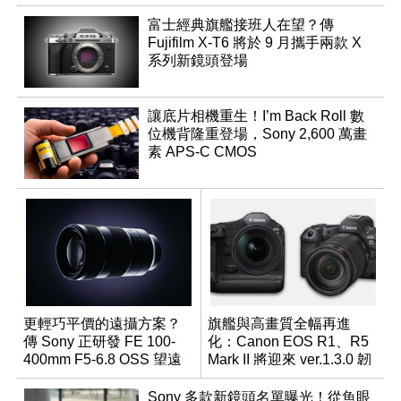
富士經典旗艦接班人在望？傳
Fujifilm X-T6 將於 9 月攜手兩款 X
系列新鏡頭登場
讓底片相機重生！I’m Back Roll 數
位機背隆重登場，Sony 2,600 萬畫
素 APS-C CMOS
更輕巧平價的遠攝方案？
旗艦與高畫質全幅再進
傳 Sony 正研發 FE 100-
化：Canon EOS R1、R5
400mm F5-6.8 OSS 望遠
Mark II 將迎來 ver.1.3.0 韌
變焦鏡頭
體更新
Sony 多款新鏡頭名單曝光！從魚眼