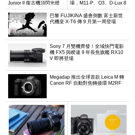
Junior II 復古機頂閃光燈
場，M11-P、Q3、D-Lux 8
領銜換裝
巴黎 FUJIKINA 盛會倒數 富士新世
代機皇 X-T6 傳 9 月第一周登場
Sony 7 月雙機齊發！全域快門電影
機 FX5 與睽違 9 年長焦旗艦 RX10
V 即將登場
Megadap 推出全球首款 Leica M 轉
Canon RF 自動對焦轉接環 M2RF