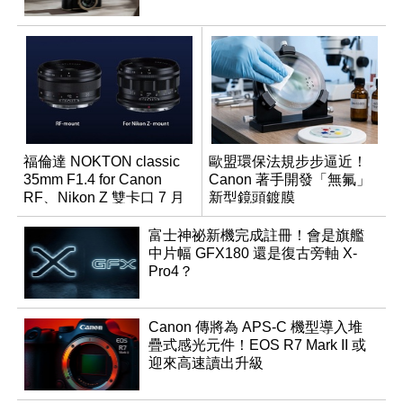
福倫達 NOKTON classic
歐盟環保法規步步逼近！
35mm F1.4 for Canon
Canon 著手開發「無氟」
RF、Nikon Z 雙卡口 7 月
新型鏡頭鍍膜
同步登台
富士神祕新機完成註冊！會是旗艦
中片幅 GFX180 還是復古旁軸 X-
Pro4？
Canon 傳將為 APS-C 機型導入堆
疊式感光元件！EOS R7 Mark II 或
迎來高速讀出升級