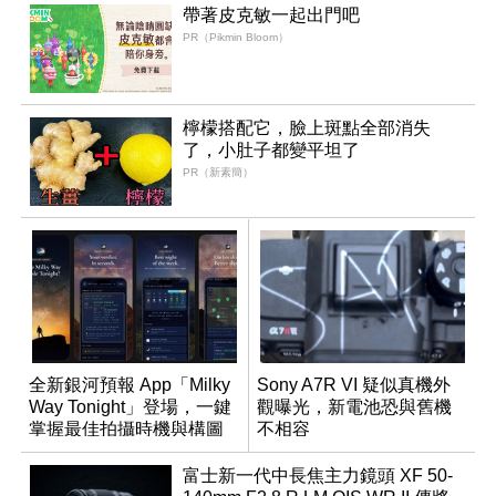
帶著皮克敏一起出門吧
PR（Pikmin Bloom）
檸檬搭配它，臉上斑點全部消失
了，小肚子都變平坦了
PR（新素簡）
全新銀河預報 App「Milky
Sony A7R VI 疑似真機外
Way Tonight」登場，一鍵
觀曝光，新電池恐與舊機
掌握最佳拍攝時機與構圖
不相容
富士新一代中長焦主力鏡頭 XF 50-