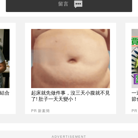
留言
S結合
起床就先做件事，沒三天小腹就不見
一
了! 肚子一天天變小！
節
PR 新素簡
PR
ADVERTISEMENT