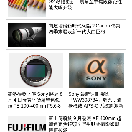
G2 韌體更新，廣角至中焦段微距性
能大幅升級
內建增倍鏡時代來臨？Canon 傳第
四季末發表新一代大白巨砲
蓄勢待發？傳 Sony 將於 8
Sony 最新註冊機號
月 4 日發表平價超望遠鏡
「WW308784」曝光，隨
頭 FE 100-400mm F5.6-8
身機或 APS-C 系統將迎新
成員？
富士傳將於 9 月發表 XF 400mm 超
望遠定焦鏡頭？野生動物攝影師期
待值拉滿