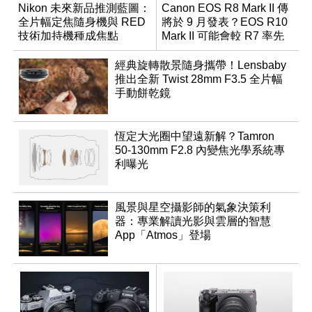
Nikon 未來新品推測藍圖：
Canon EOS R8 Mark II 傳
全片幅定焦隨身機與 RED
將於 9 月發表？EOS R10
技術加持機種成焦點
Mark II 可能會較 R7 率先
推出
經典旋轉散景隨身攜帶！Lensbaby
推出全新 Twist 28mm F3.5 全片幅
手動餅乾鏡
恆定大光圈中望遠新解？Tamron
50-130mm F2.8 內變焦光學系統專
利曝光
風景與星空攝影師的氣象決策利
器：專業解讀光影與雲層的智慧
App「Atmos」登場