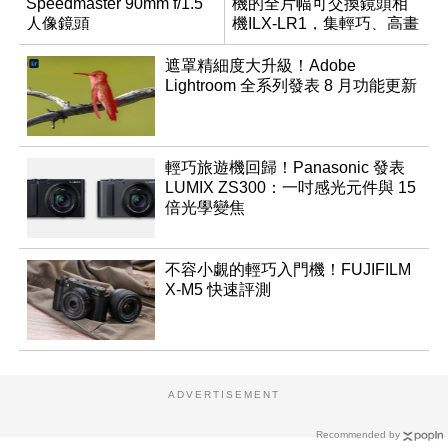
Speedmaster 90mm f/1.5
機的全片幅可交換鏡頭相
人像鏡頭
機ILX-LR1，集輕巧、高畫
質於一身
遮罩精細度大升級！Adobe
Lightroom 全系列發表 8 月功能更新
輕巧旅遊機回歸！Panasonic 發表
LUMIX ZS300：一吋感光元件與 15
倍光學變焦
不容小覷的輕巧入門機！FUJIFILM
X-M5 快速評測
ADVERTISEMENT
Recommended by