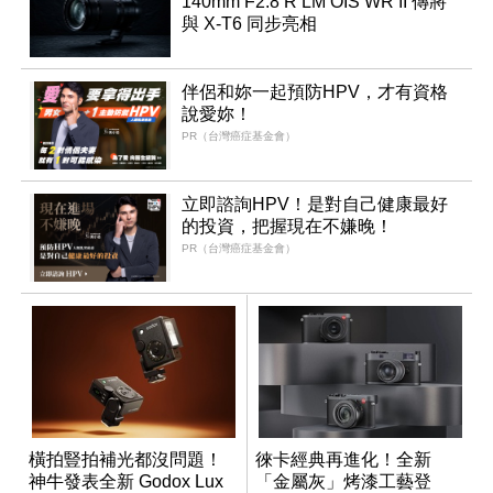
140mm F2.8 R LM OIS WR II 傳將
與 X-T6 同步亮相
伴侶和妳一起預防HPV，才有資格
說愛妳！
PR（台灣癌症基金會）
立即諮詢HPV！是對自己健康最好
的投資，把握現在不嫌晚！
PR（台灣癌症基金會）
橫拍豎拍補光都沒問題！
徠卡經典再進化！全新
神牛發表全新 Godox Lux
「金屬灰」烤漆工藝登