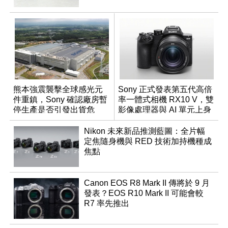
熊本強震襲擊全球感光元
Sony 正式發表第五代高倍
件重鎮，Sony 確認廠房暫
率一體式相機 RX10 V，雙
停生產是否引發出貨危
影像處理器與 AI 單元上身
機？
Nikon 未來新品推測藍圖：全片幅
定焦隨身機與 RED 技術加持機種成
焦點
Canon EOS R8 Mark II 傳將於 9 月
發表？EOS R10 Mark II 可能會較
R7 率先推出