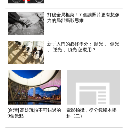
打破全局框架！7 個讓照片更有想像
力的局部攝影思維
新手入門的必修學分： 順光 、 側光
、 逆光 、頂光 怎麼用？
[台灣] 高雄玩拍不可錯過的
電影拍攝，從分鏡腳本學
9個景點
起（二）