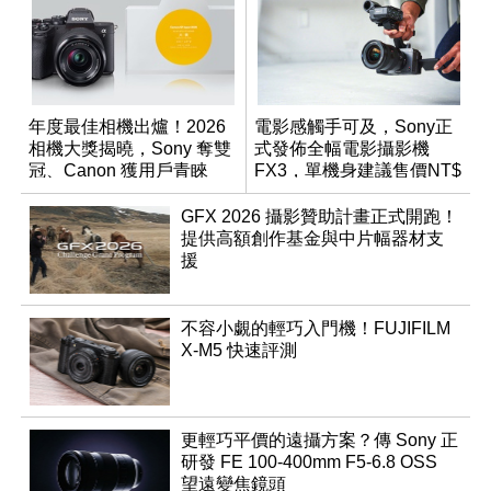
年度最佳相機出爐！2026
電影感觸手可及，Sony正
相機大獎揭曉，Sony 奪雙
式發佈全幅電影攝影機
冠、Canon 獲用戶青睞
FX3，單機身建議售價NT$
109,980
GFX 2026 攝影贊助計畫正式開跑！
提供高額創作基金與中片幅器材支
援
不容小覷的輕巧入門機！FUJIFILM
X-M5 快速評測
更輕巧平價的遠攝方案？傳 Sony 正
研發 FE 100-400mm F5-6.8 OSS
望遠變焦鏡頭