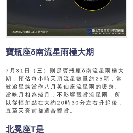
寶瓶座δ南流星雨極大期
7月31日（三）則是寶瓶座δ南流星雨極大
期，預估每小時天頂流星數量約25顆，常
被追星族當作八月英仙座流星雨的暖身。
當晚月相為殘月，不影響觀賞流星雨，所
以從輻射點在大約20時30分左右升起後，
直至天亮前都適合觀賞。
北冕座T是