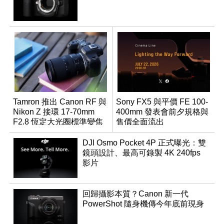
Tamron 推出 Canon RF 與
Sony FX5 與平價 FE 100-
Nikon Z 接環 17-70mm
400mm 發表會前夕規格與
F2.8 恆定大光圈標準變焦
售價全面流出
鏡
DJI Osmo Pocket 4P 正式曝光：雙
鏡頭設計、最高可錄製 4K 240fps
影片
回歸攝影本質？Canon 新一代
PowerShot 隨身機傳今年底前現身