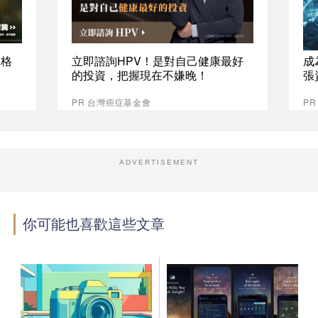
資格
立即諮詢HPV！是對自己健康最好
成
的投資，把握現在不嫌晚！
張
PR 台灣癌症基金會
P
ADVERTISEMENT
你可能也喜歡這些文章