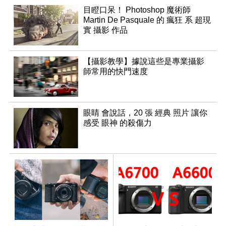
目瞪口呆！ Photoshop 魔術師
Martin De Pasquale 的 瘋狂 系 超現
實 攝影 作品
【攝影教學】據說這些是專業攝影
師常用的快門速度
眼睛 會說話，20 張 經典 照片 讓你
感受 眼神 的殺傷力