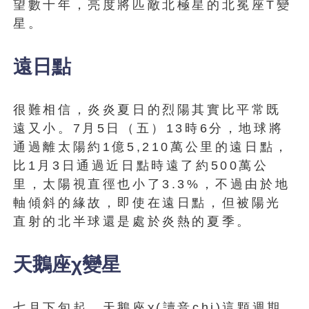
望數十年，亮度將匹敵北極星的北冕座T變
星。
遠日點
很難相信，炎炎夏日的烈陽其實比平常既
遠又小。7月5日（五）13時6分，地球將
通過離太陽約1億5,210萬公里的遠日點，
比1月3日通過近日點時遠了約500萬公
里，太陽視直徑也小了3.3%，不過由於地
軸傾斜的緣故，即使在遠日點，但被陽光
直射的北半球還是處於炎熱的夏季。
天鵝座χ變星
七月下旬起，天鵝座χ(讀音chi)這顆週期