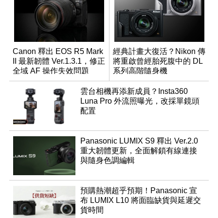
Canon 釋出 EOS R5 Mark
經典計畫大復活？Nikon 傳
II 最新韌體 Ver.1.3.1，修正
將重啟曾經胎死腹中的 DL
全域 AF 操作失效問題
系列高階隨身機
雲台相機再添新成員？Insta360
Luna Pro 外流照曝光，改採單鏡頭
配置
Panasonic LUMIX S9 釋出 Ver.2.0
重大韌體更新，全面解鎖有線連接
與隨身色調編輯
預購熱潮超乎預期！Panasonic 宣
布 LUMIX L10 將面臨缺貨與延遲交
貨時間