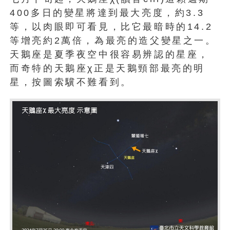
400多日的變星將達到最大亮度，約3.3
等，以肉眼即可看見，比它最暗時的14.2
等增亮約2萬倍，為最亮的造父變星之一。
天鵝座是夏季夜空中很容易辨認的星座，
而奇特的天鵝座χ正是天鵝頸部最亮的明
星，按圖索驥不難看到。