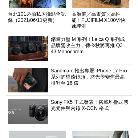
台北101必拍私房攝點全記
高顏值╳高畫質╳高性
錄（2021/06/11更新）
能！FUJIFILM X100VI快
速評測
銷量力壓 M 系列！Leica Q 系列成
品牌營收主力，傳今秋將再推 Q3
43 Monochrom
Sandmarc 推出專屬 iPhone 17 Pro
系列的望遠鏡頭，將光學變焦最高
推升至 16 倍
Sony FX5 正式發表！搭載堆疊式感
光元件與內錄 X-OCN 格式