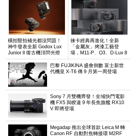
橫拍豎拍補光都沒問題！
徠卡經典再進化！全新
神牛發表全新 Godox Lux
「金屬灰」烤漆工藝登
Junior II 復古機頂閃光燈
場，M11-P、Q3、D-Lux 8
領銜換裝
巴黎 FUJIKINA 盛會倒數 富士新世
代機皇 X-T6 傳 9 月第一周登場
Sony 7 月雙機齊發！全域快門電影
機 FX5 與睽違 9 年長焦旗艦 RX10
V 即將登場
Megadap 推出全球首款 Leica M 轉
Canon RF 自動對焦轉接環 M2RF