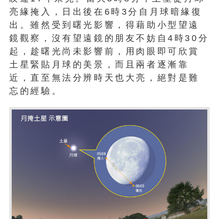
亮緣掩入，日出後在6時3分自月球暗緣復
出。雖然受到曙光影響，得藉助小型望遠
鏡觀察，沒有望遠鏡的朋友不妨自4時30分
起，趁曙光尚未影響前，用肉眼即可欣賞
土星緊貼月球的美景，而且兩者逐漸靠
近，直至無法分辨時天也大亮，絕對是難
忘的經驗。