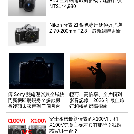
FX5 全片幅電影攝影機，建議售價
NT$144,980
Nikon 發表 Zf 銀色專用延伸握把與
Z 70-200mm F2.8 II 最新韌體更新
傳 Sony 雙處理器與全域快
輕巧、高倍率、全片幅到
門新機即將現身？多款機
影音記錄：2026 年最佳旅
身鏡頭未來兩到三個月內
行相機的選購指南
有望登場
富士相機最新發表的X100VI，和
X100V究竟主要差異有哪些？我應
該買哪一台？