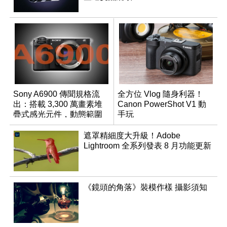
Sony A6900 傳聞規格流
全方位 Vlog 隨身利器！
出：搭載 3,300 萬畫素堆
Canon PowerShot V1 動
疊式感光元件，動態範圍
手玩
超過 15 級
遮罩精細度大升級！Adobe
Lightroom 全系列發表 8 月功能更新
《鏡頭的角落》裝模作樣 攝影須知