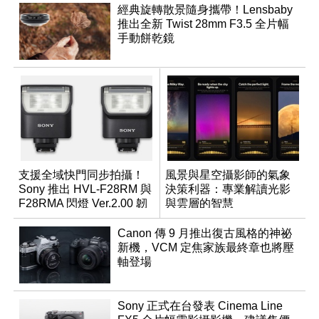
經典旋轉散景隨身攜帶！Lensbaby
推出全新 Twist 28mm F3.5 全片幅
手動餅乾鏡
支援全域快門同步拍攝！
風景與星空攝影師的氣象
Sony 推出 HVL-F28RM 與
決策利器：專業解讀光影
F28RMA 閃燈 Ver.2.00 韌
與雲層的智慧
體
App「Atmos」登場
Canon 傳 9 月推出復古風格的神祕
新機，VCM 定焦家族最終章也將壓
軸登場
Sony 正式在台發表 Cinema Line