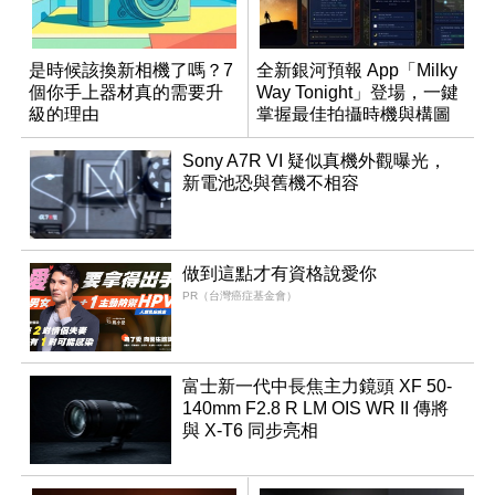
是時候該換新相機了嗎？7
全新銀河預報 App「Milky
個你手上器材真的需要升
Way Tonight」登場，一鍵
級的理由
掌握最佳拍攝時機與構圖
Sony A7R VI 疑似真機外觀曝光，
新電池恐與舊機不相容
做到這點才有資格說愛你
PR（台灣癌症基金會）
富士新一代中長焦主力鏡頭 XF 50-
140mm F2.8 R LM OIS WR II 傳將
與 X-T6 同步亮相