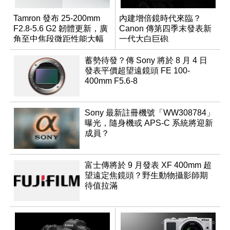
Tamron 發布 25-200mm
內建增倍鏡時代來臨？
F2.8-5.6 G2 韌體更新，廣
Canon 傳第四季末發表新
角至中焦段微距性能大幅
一代大白巨砲
升級
蓄勢待發？傳 Sony 將於 8 月 4 日
發表平價超望遠鏡頭 FE 100-
400mm F5.6-8
Sony 最新註冊機號「WW308784」
曝光，隨身機或 APS-C 系統將迎新
成員？
富士傳將於 9 月發表 XF 400mm 超
望遠定焦鏡頭？野生動物攝影師期
待值拉滿