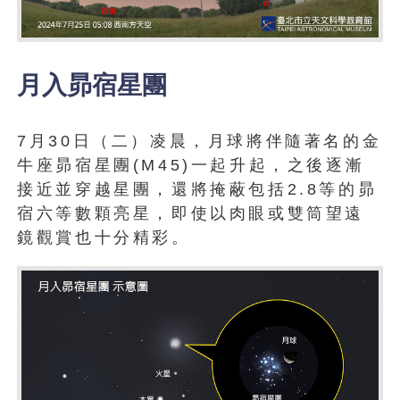
月入昴宿星團
7月30日（二）凌晨，月球將伴隨著名的金
牛座昴宿星團(M45)一起升起，之後逐漸
接近並穿越星團，還將掩蔽包括2.8等的昴
宿六等數顆亮星，即使以肉眼或雙筒望遠
鏡觀賞也十分精彩。