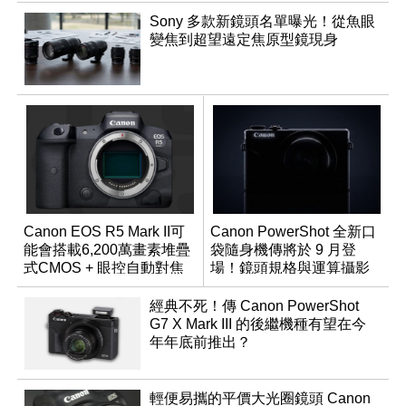
Sony 多款新鏡頭名單曝光！從魚眼
變焦到超望遠定焦原型鏡現身
Canon EOS R5 Mark II可
Canon PowerShot 全新口
能會搭載6,200萬畫素堆疊
袋隨身機傳將於 9 月登
式CMOS + 眼控自動對焦
場！鏡頭規格與運算攝影
功能？
升級成為焦點
經典不死！傳 Canon PowerShot
G7 X Mark III 的後繼機種有望在今
年年底前推出？
輕便易攜的平價大光圈鏡頭 Canon