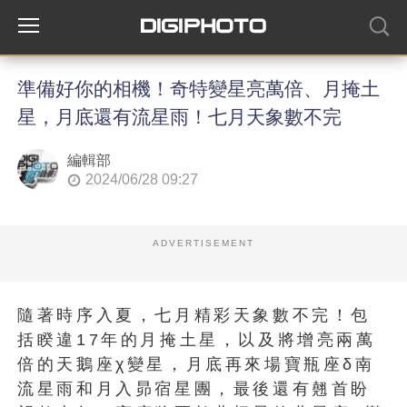
準備好你的相機！奇特變星亮萬倍、月掩土
星，月底還有流星雨！七月天象數不完
編輯部
2024/06/28 09:27
ADVERTISEMENT
隨著時序入夏，七月精彩天象數不完！包
括睽違17年的月掩土星，以及將增亮兩萬
倍的天鵝座χ變星，月底再來場寶瓶座δ南
流星雨和月入昴宿星團，最後還有翹首盼