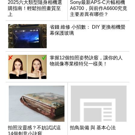
2025六大類型隨身相機選
Sony最新APS-C片幅相機
購指南！輕鬆拍照畫質至
A6700，與前作A6600究竟
上
主要差異有哪些？
省錢 維修 小招數： DIY 更換相機螢
幕保護玻璃
掌握12個拍照姿勢訣竅，讓你的人
物就像專業模特兒一樣美！
拍照沒靈感？不妨試試這
拍鳥裝備 與 基本心法
14個創意小訣竅