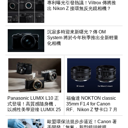
專利曝光引發熱議！Viltrox 傳將推
出 Nikon Z 接環無反光鏡相機？
沉寂多時迎來新曙光？傳 OM
System 將於今年秋季推出全新輕量
化相機
Panasonic LUMIX L10 正
福倫達 NOKTON classic
式登場！高質感隨身機，
35mm F1.4 for Canon
以感性美學迎接 LUMIX 25
RF、Nikon Z 雙卡口 7 月
週年
同步登台
歐盟環保法規步步逼近！Canon 著
手開發「無氟」新型鏡頭鍍膜