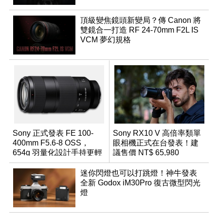
頂級變焦鏡頭新變局？傳 Canon 將
雙鏡合一打造 RF 24-70mm F2L IS
VCM 夢幻規格
Sony 正式發表 FE 100-
Sony RX10 V 高倍率類單
400mm F5.6-8 OSS，
眼相機正式在台發表！建
654g 羽量化設計手持更輕
議售價 NT$ 65,980
鬆
迷你閃燈也可以打跳燈！神牛發表
全新 Godox iM30Pro 復古微型閃光
燈