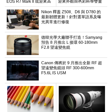
EOS R7 Mark II 或迎來高
迎來外觀與色彩科學雙重
速讀出升級
優化
Nikon 釋蓋 Z50II、D6 與 D780 的
最新韌體更新！針對選單語系及曝
光異常進行修復
德韓光學大廠聯手打造！Samyang
預告 8 月推出 L 接環 60-180mm
F2.8 望遠變焦鏡
Canon 傳將於 9 月推出全新 RF 超
望遠變焦鏡頭 RF 300-600mm
F5.6L IS USM