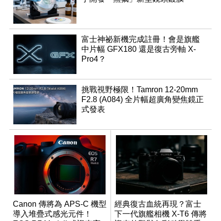
富士神祕新機完成註冊！會是旗艦
中片幅 GFX180 還是復古旁軸 X-
Pro4？
挑戰視野極限！Tamron 12-20mm
F2.8 (A084) 全片幅超廣角變焦鏡正
式發表
Canon 傳將為 APS-C 機型
經典復古血統再現？富士
導入堆疊式感光元件！
下一代旗艦相機 X-T6 傳將