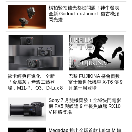
橫拍豎拍補光都沒問題！神牛發表
全新 Godox Lux Junior II 復古機頂
閃光燈
徠卡經典再進化！全新
巴黎 FUJIKINA 盛會倒數
「金屬灰」烤漆工藝登
富士新世代機皇 X-T6 傳 9
場，M11-P、Q3、D-Lux 8
月第一周登場
領銜換裝
Sony 7 月雙機齊發！全域快門電影
機 FX5 與睽違 9 年長焦旗艦 RX10
V 即將登場
Megadap 推出全球首款 Leica M 轉