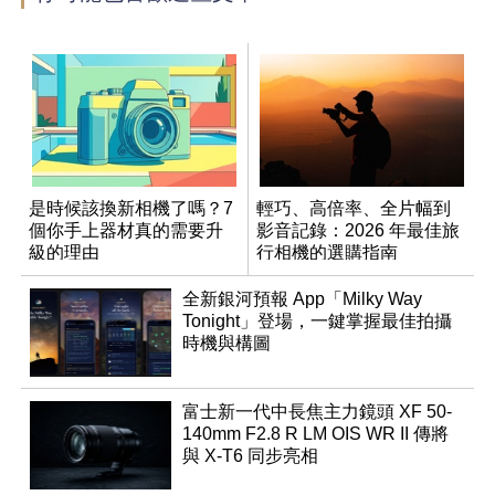
是時候該換新相機了嗎？7
輕巧、高倍率、全片幅到
個你手上器材真的需要升
影音記錄：2026 年最佳旅
級的理由
行相機的選購指南
全新銀河預報 App「Milky Way
Tonight」登場，一鍵掌握最佳拍攝
時機與構圖
富士新一代中長焦主力鏡頭 XF 50-
140mm F2.8 R LM OIS WR II 傳將
與 X-T6 同步亮相