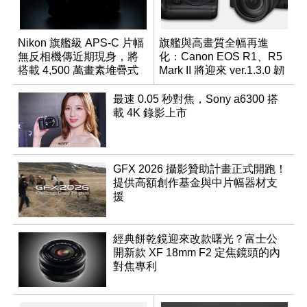
Nikon 旗艦級 APS-C 片幅
旗艦與高畫質全幅再進
無反相機傳近期現身，將
化：Canon EOS R1、R5
搭載 4,500 萬畫素堆疊式
Mark II 將迎來 ver.1.3.0 韌
感光元件？
體更新
最速 0.05 秒對焦，Sony a6300 搭
載 4K 錄影上市
GFX 2026 攝影贊助計畫正式開跑！
提供高額創作基金與中片幅器材支
援
經典餅乾鏡迎來改款曙光？富士公
開新款 XF 18mm F2 定焦鏡頭的內
對焦專利