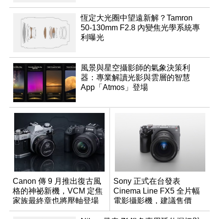
恆定大光圈中望遠新解？Tamron
50-130mm F2.8 內變焦光學系統專
利曝光
風景與星空攝影師的氣象決策利
器：專業解讀光影與雲層的智慧
App「Atmos」登場
Canon 傳 9 月推出復古風
Sony 正式在台發表
格的神祕新機，VCM 定焦
Cinema Line FX5 全片幅
家族最終章也將壓軸登場
電影攝影機，建議售價
NT$144,980