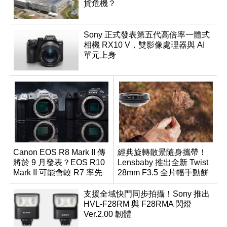
貨危機？
Sony 正式發表第五代高倍率一體式
相機 RX10 V，雙影像處理器與 AI
單元上身
Canon EOS R8 Mark II 傳
經典旋轉散景隨身攜帶！
將於 9 月發表？EOS R10
Lensbaby 推出全新 Twist
Mark II 可能會較 R7 率先
28mm F3.5 全片幅手動餅
推出
乾鏡
支援全域快門同步拍攝！Sony 推出
HVL-F28RM 與 F28RMA 閃燈
Ver.2.00 韌體