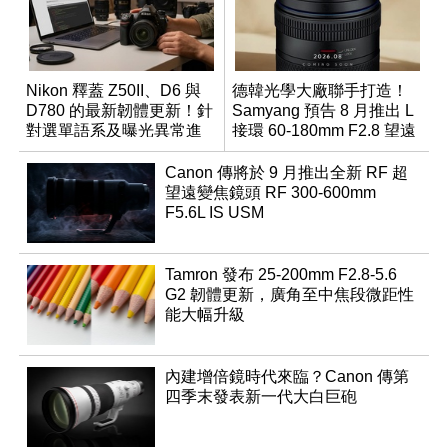
Nikon 釋蓋 Z50II、D6 與
德韓光學大廠聯手打造！
D780 的最新韌體更新！針
Samyang 預告 8 月推出 L
對選單語系及曝光異常進
接環 60-180mm F2.8 望遠
行修復
變焦鏡
Canon 傳將於 9 月推出全新 RF 超
望遠變焦鏡頭 RF 300-600mm
F5.6L IS USM
Tamron 發布 25-200mm F2.8-5.6
G2 韌體更新，廣角至中焦段微距性
能大幅升級
內建增倍鏡時代來臨？Canon 傳第
四季末發表新一代大白巨砲