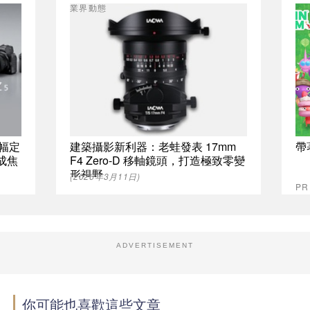
業界動態
片幅定
建築攝影新利器：老蛙發表 17mm
帶
成焦
F4 Zero-D 移軸鏡頭，打造極致零變
形視野
(2026年3月11日)
PR
ADVERTISEMENT
你可能也喜歡這些文章