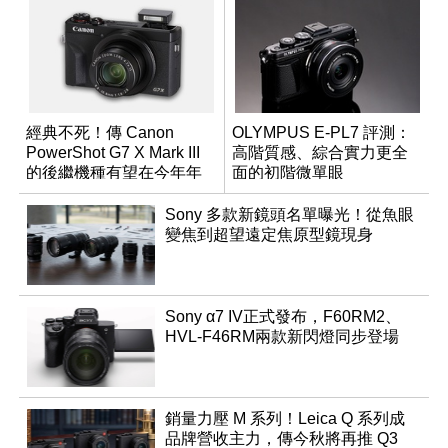
經典不死！傳 Canon
OLYMPUS E-PL7 評測：
PowerShot G7 X Mark III
高階質感、綜合實力更全
的後繼機種有望在今年年
面的初階微單眼
底前推出？
Sony 多款新鏡頭名單曝光！從魚眼
變焦到超望遠定焦原型鏡現身
Sony α7 IV正式發布，F60RM2、
HVL-F46RM兩款新閃燈同步登場
銷量力壓 M 系列！Leica Q 系列成
品牌營收主力，傳今秋將再推 Q3