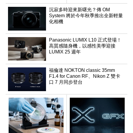
沉寂多時迎來新曙光？傳 OM
System 將於今年秋季推出全新輕量
化相機
Panasonic LUMIX L10 正式登場！
高質感隨身機，以感性美學迎接
LUMIX 25 週年
福倫達 NOKTON classic 35mm
F1.4 for Canon RF、Nikon Z 雙卡
口 7 月同步登台