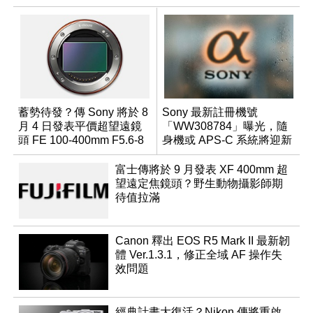
蓄勢待發？傳 Sony 將於 8
Sony 最新註冊機號
月 4 日發表平價超望遠鏡
「WW308784」曝光，隨
頭 FE 100-400mm F5.6-8
身機或 APS-C 系統將迎新
成員？
富士傳將於 9 月發表 XF 400mm 超
望遠定焦鏡頭？野生動物攝影師期
待值拉滿
Canon 釋出 EOS R5 Mark II 最新韌
體 Ver.1.3.1，修正全域 AF 操作失
效問題
經典計畫大復活？Nikon 傳將重啟