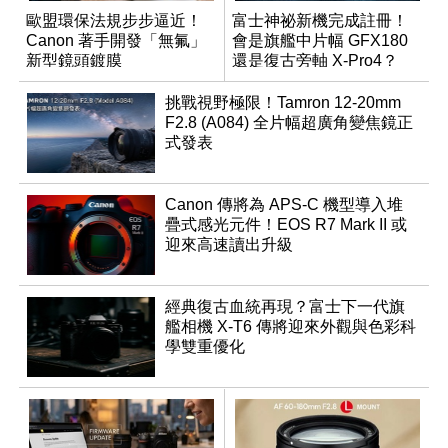
歐盟環保法規步步逼近！
富士神祕新機完成註冊！
Canon 著手開發「無氟」
會是旗艦中片幅 GFX180
新型鏡頭鍍膜
還是復古旁軸 X-Pro4？
挑戰視野極限！Tamron 12-20mm
F2.8 (A084) 全片幅超廣角變焦鏡正
式發表
Canon 傳將為 APS-C 機型導入堆
疊式感光元件！EOS R7 Mark II 或
迎來高速讀出升級
經典復古血統再現？富士下一代旗
艦相機 X-T6 傳將迎來外觀與色彩科
學雙重優化