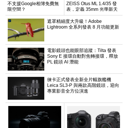
不支援Google相簿免費無
ZEISS Otus ML 1.4/35 發
限空間？
表，定義 35mm 光學新天
花板
遮罩精細度大升級！Adobe
Lightroom 全系列發表 8 月功能更新
電影鏡頭也能眼部追蹤：Tilta 發表
Sony E 接環自動對焦轉接環，釋放
PL 鏡頭 AI 潛能
徠卡正式發表全新全片幅旗艦機
Leica SL3-P 與兩款高階鏡頭，迎向
專業影音全方位演進