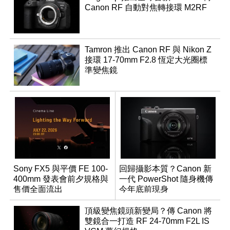
Canon RF 自動對焦轉接環 M2RF
Tamron 推出 Canon RF 與 Nikon Z
接環 17-70mm F2.8 恆定大光圈標
準變焦鏡
Sony FX5 與平價 FE 100-
回歸攝影本質？Canon 新
400mm 發表會前夕規格與
一代 PowerShot 隨身機傳
售價全面流出
今年底前現身
頂級變焦鏡頭新變局？傳 Canon 將
雙鏡合一打造 RF 24-70mm F2L IS