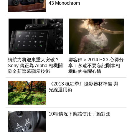
43 Monochrom
續航力將迎來重大突破？
廖容嬋 × 2014 PX3 心得分
Sony 傳正為 Alpha 相機開
享：永遠不要忘記剛拿相
發全新螢幕顯示技術
機時的雀躍心情
《2013 楓紅季》攝影器材準備 與
光線運用術
10種情況下應該使用手動對焦