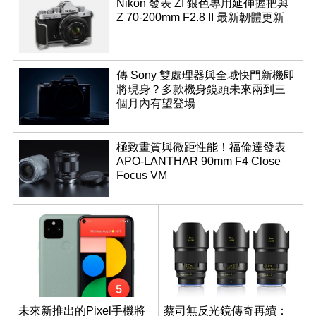
Nikon 發表 Zf 銀色專用延伸握把與
Z 70-200mm F2.8 II 最新韌體更新
傳 Sony 雙處理器與全域快門新機即
將現身？多款機身鏡頭未來兩到三
個月內有望登場
極致畫質與微距性能！福倫達發表
APO-LANTHAR 90mm F4 Close
Focus VM
未來新推出的Pixel手機將
蔡司無反光鏡傳奇再續：