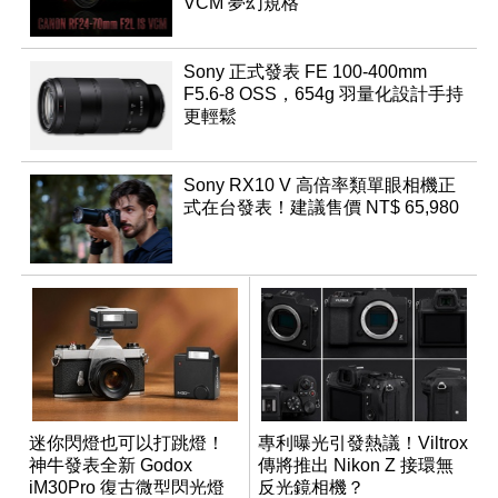
VCM 夢幻規格
Sony 正式發表 FE 100-400mm
F5.6-8 OSS，654g 羽量化設計手持
更輕鬆
Sony RX10 V 高倍率類單眼相機正
式在台發表！建議售價 NT$ 65,980
迷你閃燈也可以打跳燈！
專利曝光引發熱議！Viltrox
神牛發表全新 Godox
傳將推出 Nikon Z 接環無
iM30Pro 復古微型閃光燈
反光鏡相機？