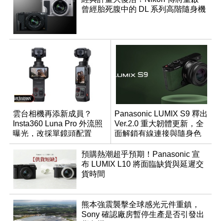
曾經胎死腹中的 DL 系列高階隨身機
雲台相機再添新成員？
Panasonic LUMIX S9 釋出
Insta360 Luna Pro 外流照
Ver.2.0 重大韌體更新，全
曝光，改採單鏡頭配置
面解鎖有線連接與隨身色
調編輯
預購熱潮超乎預期！Panasonic 宣
布 LUMIX L10 將面臨缺貨與延遲交
貨時間
熊本強震襲擊全球感光元件重鎮，
Sony 確認廠房暫停生產是否引發出