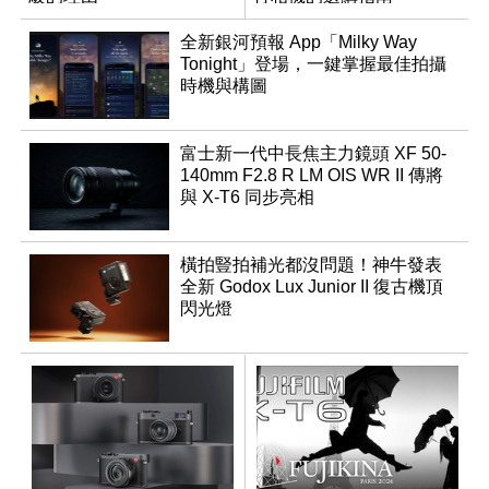
全新銀河預報 App「Milky Way
Tonight」登場，一鍵掌握最佳拍攝
時機與構圖
富士新一代中長焦主力鏡頭 XF 50-
140mm F2.8 R LM OIS WR II 傳將
與 X-T6 同步亮相
橫拍豎拍補光都沒問題！神牛發表
全新 Godox Lux Junior II 復古機頂
閃光燈