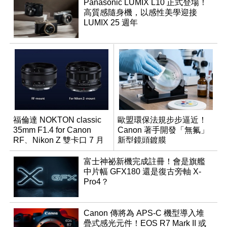
Panasonic LUMIX L10 正式登場！
高質感隨身機，以感性美學迎接
LUMIX 25 週年
福倫達 NOKTON classic
歐盟環保法規步步逼近！
35mm F1.4 for Canon
Canon 著手開發「無氟」
RF、Nikon Z 雙卡口 7 月
新型鏡頭鍍膜
同步登台
富士神祕新機完成註冊！會是旗艦
中片幅 GFX180 還是復古旁軸 X-
Pro4？
Canon 傳將為 APS-C 機型導入堆
疊式感光元件！EOS R7 Mark II 或