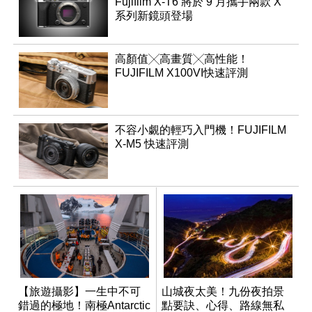
Fujifilm X-T6 將於 9 月攜手兩款 X
系列新鏡頭登場
高顏值╳高畫質╳高性能！
FUJIFILM X100VI快速評測
不容小覷的輕巧入門機！FUJIFILM
X-M5 快速評測
【旅遊攝影】一生中不可
山城夜太美！九份夜拍景
錯過的極地！南極Antarctic
點要訣、心得、路線無私