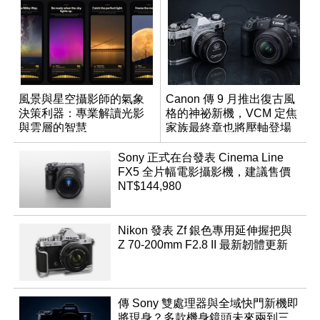
風景與星空攝影師的氣象
Canon 傳 9 月推出復古風
決策利器：專業解讀光影
格的神祕新機，VCM 定焦
與雲層的智慧
家族最終章也將壓軸登場
App「Atmos」登場
Sony 正式在台發表 Cinema Line
FX5 全片幅電影攝影機，建議售價
NT$144,980
Nikon 發表 Zf 銀色專用延伸握把與
Z 70-200mm F2.8 II 最新韌體更新
傳 Sony 雙處理器與全域快門新機即
將現身？多款機身鏡頭未來兩到三