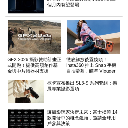
個月內有望登場
GFX 2026 攝影贊助計畫正
徹底解放後置鏡頭！
式開跑！提供高額創作基
Insta360 推出 Snap 手機
金與中片幅器材支援
自拍螢幕，瞄準 Vlogger
創作痛點
徠卡宣布推出 SL3-S 系列套組：擴
展專業攝影選項
讓攝影玩家決定未來：富士揭曉 14
款開發中的概念鏡頭，邀請全球用
戶參與決策