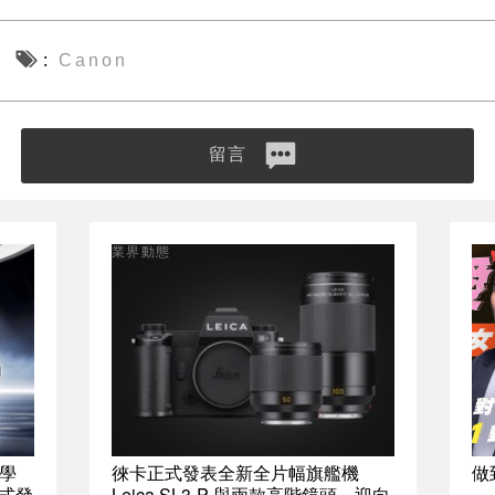
Canon
留言
業界動態
學
徠卡正式發表全新全片幅旗艦機
做
正式發
Leica SL3-P 與兩款高階鏡頭，迎向