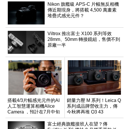
Nikon 旗艦級 APS-C 片幅無反相機
傳近期現身，將搭載 4,500 萬畫素
堆疊式感光元件？
Viltrox 推出富士 X100 系列等效
28mm、50mm 轉接鏡組，售價不到
原廠一半
搭載4/3片幅感光元件的AI
銷量力壓 M 系列！Leica Q
人工智慧運算相機Alice
系列成品牌營收主力，傳
Camera ，預計在7月中旬
今秋將再推 Q3 43
開始交貨！
Monochrom
富士經典旗艦接班人在望？傳