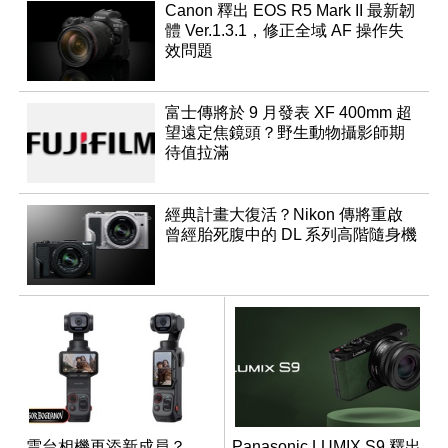
Canon 釋出 EOS R5 Mark II 最新韌
體 Ver.1.3.1，修正全域 AF 操作失
效問題
富士傳將於 9 月發表 XF 400mm 超
望遠定焦鏡頭？野生動物攝影師期
待值拉滿
經典計畫大復活？Nikon 傳將重啟
曾經胎死腹中的 DL 系列高階隨身機
雲台相機再添新成員？
Panasonic LUMIX S9 釋出