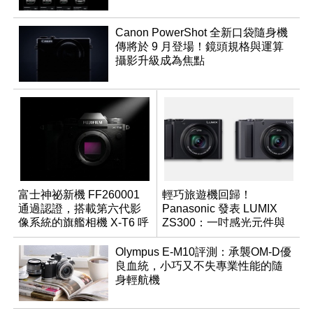
Canon PowerShot 全新口袋隨身機
傳將於 9 月登場！鏡頭規格與運算
攝影升級成為焦點
富士神祕新機 FF260001
輕巧旅遊機回歸！
通過認證，搭載第六代影
Panasonic 發表 LUMIX
像系統的旗艦相機 X-T6 呼
ZS300：一吋感光元件與
之欲出？
15 倍光學變焦
Olympus E-M10評測：承襲OM-D優
良血統，小巧又不失專業性能的隨
身輕航機