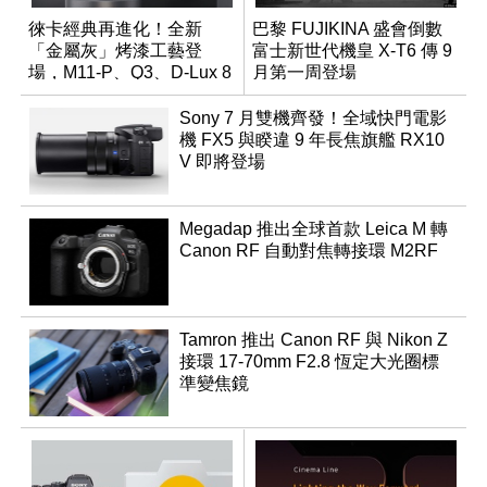
徠卡經典再進化！全新
巴黎 FUJIKINA 盛會倒數
「金屬灰」烤漆工藝登
富士新世代機皇 X-T6 傳 9
場，M11-P、Q3、D-Lux 8
月第一周登場
領銜換裝
Sony 7 月雙機齊發！全域快門電影
機 FX5 與睽違 9 年長焦旗艦 RX10
V 即將登場
Megadap 推出全球首款 Leica M 轉
Canon RF 自動對焦轉接環 M2RF
Tamron 推出 Canon RF 與 Nikon Z
接環 17-70mm F2.8 恆定大光圈標
準變焦鏡