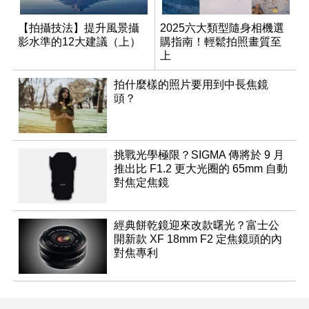
【拍攝技法】提升風景攝
2025六大類型隨身相機選
影水準的12大建議（上）
購指南！輕鬆拍照畫質至
上
拍什麼樣的照片要用到中長焦鏡
頭？
挑戰光學極限？SIGMA 傳將於 9 月
推出比 F1.2 更大光圈的 65mm 自動
對焦定焦鏡
經典餅乾鏡迎來改款曙光？富士公
開新款 XF 18mm F2 定焦鏡頭的內
對焦專利