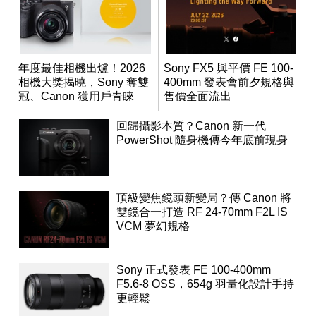
年度最佳相機出爐！2026
Sony FX5 與平價 FE 100-
相機大獎揭曉，Sony 奪雙
400mm 發表會前夕規格與
冠、Canon 獲用戶青睞
售價全面流出
回歸攝影本質？Canon 新一代
PowerShot 隨身機傳今年底前現身
頂級變焦鏡頭新變局？傳 Canon 將
雙鏡合一打造 RF 24-70mm F2L IS
VCM 夢幻規格
Sony 正式發表 FE 100-400mm
F5.6-8 OSS，654g 羽量化設計手持
更輕鬆