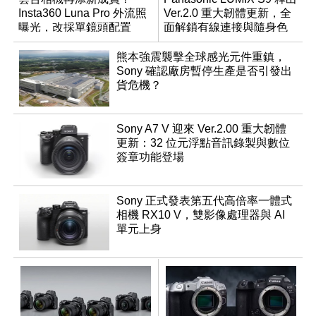
Insta360 Luna Pro 外流照
Ver.2.0 重大韌體更新，全
曝光，改採單鏡頭配置
面解鎖有線連接與隨身色
調編輯
熊本強震襲擊全球感光元件重鎮，
Sony 確認廠房暫停生產是否引發出
貨危機？
Sony A7 V 迎來 Ver.2.00 重大韌體
更新：32 位元浮點音訊錄製與數位
簽章功能登場
Sony 正式發表第五代高倍率一體式
相機 RX10 V，雙影像處理器與 AI
單元上身