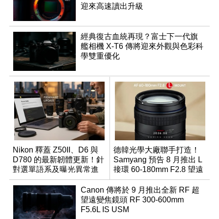
迎來高速讀出升級
經典復古血統再現？富士下一代旗
艦相機 X-T6 傳將迎來外觀與色彩科
學雙重優化
Nikon 釋蓋 Z50II、D6 與
德韓光學大廠聯手打造！
D780 的最新韌體更新！針
Samyang 預告 8 月推出 L
對選單語系及曝光異常進
接環 60-180mm F2.8 望遠
行修復
變焦鏡
Canon 傳將於 9 月推出全新 RF 超
望遠變焦鏡頭 RF 300-600mm
F5.6L IS USM