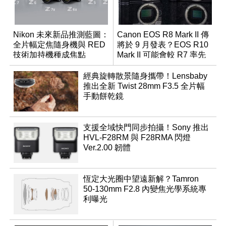
Nikon 未來新品推測藍圖：
Canon EOS R8 Mark II 傳
全片幅定焦隨身機與 RED
將於 9 月發表？EOS R10
技術加持機種成焦點
Mark II 可能會較 R7 率先
推出
經典旋轉散景隨身攜帶！Lensbaby
推出全新 Twist 28mm F3.5 全片幅
手動餅乾鏡
支援全域快門同步拍攝！Sony 推出
HVL-F28RM 與 F28RMA 閃燈
Ver.2.00 韌體
恆定大光圈中望遠新解？Tamron
50-130mm F2.8 內變焦光學系統專
利曝光