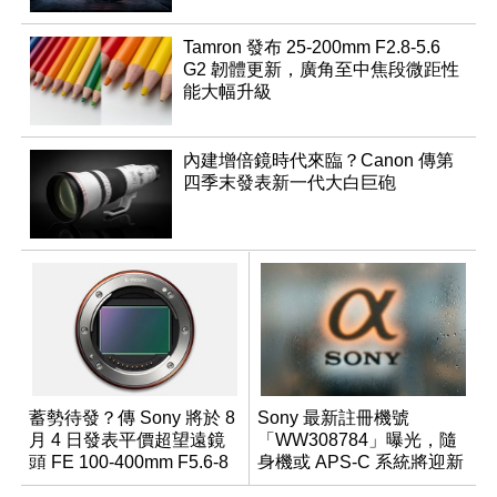
Tamron 發布 25-200mm F2.8-5.6
G2 韌體更新，廣角至中焦段微距性
能大幅升級
內建增倍鏡時代來臨？Canon 傳第
四季末發表新一代大白巨砲
蓄勢待發？傳 Sony 將於 8
Sony 最新註冊機號
月 4 日發表平價超望遠鏡
「WW308784」曝光，隨
頭 FE 100-400mm F5.6-8
身機或 APS-C 系統將迎新
成員？