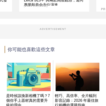
專業影音全方位演進
(2026年6月26日)
P
ADVERTISEMENT
你可能也喜歡這些文章
是時候該換新相機了嗎？7
輕巧、高倍率、全片幅到
個你手上器材真的需要升
影音記錄：2026 年最佳旅
級的理由
行相機的選購指南