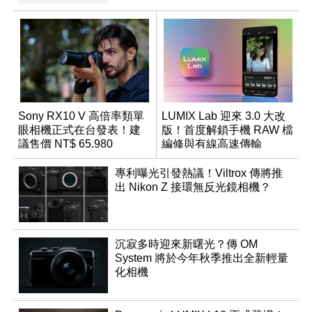
Sony RX10 V 高倍率類單
LUMIX Lab 迎來 3.0 大改
眼相機正式在台發表！建
版！首度解鎖手機 RAW 檔
議售價 NT$ 65,980
編修與有線高速傳輸
專利曝光引發熱議！Viltrox 傳將推
出 Nikon Z 接環無反光鏡相機？
沉寂多時迎來新曙光？傳 OM
System 將於今年秋季推出全新輕量
化相機