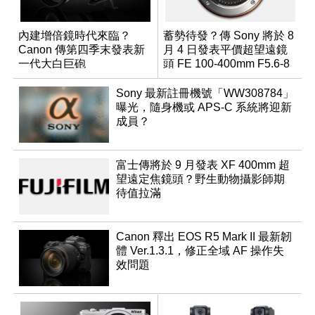
內建增倍鏡時代來臨？
蓄勢待發？傳 Sony 將於 8
Canon 傳第四季末發表新
月 4 日發表平價超望遠鏡
一代大白巨砲
頭 FE 100-400mm F5.6-8
Sony 最新註冊機號「WW308784」
曝光，隨身機或 APS-C 系統將迎新
成員？
富士傳將於 9 月發表 XF 400mm 超
望遠定焦鏡頭？野生動物攝影師期
待值拉滿
Canon 釋出 EOS R5 Mark II 最新韌
體 Ver.1.3.1，修正全域 AF 操作失
效問題