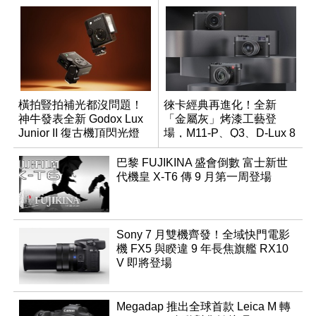
橫拍豎拍補光都沒問題！
徠卡經典再進化！全新
神牛發表全新 Godox Lux
「金屬灰」烤漆工藝登
Junior II 復古機頂閃光燈
場，M11-P、Q3、D-Lux 8
領銜換裝
巴黎 FUJIKINA 盛會倒數 富士新世
代機皇 X-T6 傳 9 月第一周登場
Sony 7 月雙機齊發！全域快門電影
機 FX5 與睽違 9 年長焦旗艦 RX10
V 即將登場
Megadap 推出全球首款 Leica M 轉