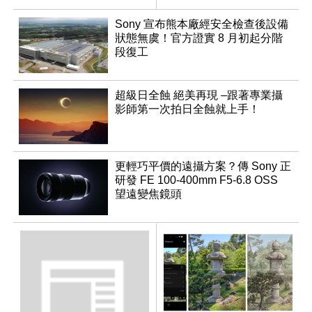
Sony 宣布熊本廠經安全檢查後設備
狀態無虞！官方證實 8 月初起分階
段復工
超級日全蝕 絕美再現 –跟著專業攝
影師第一次拍日全蝕就上手！
更輕巧平價的遠攝方案？傳 Sony 正
研發 FE 100-400mm F5-6.8 OSS
望遠變焦鏡頭