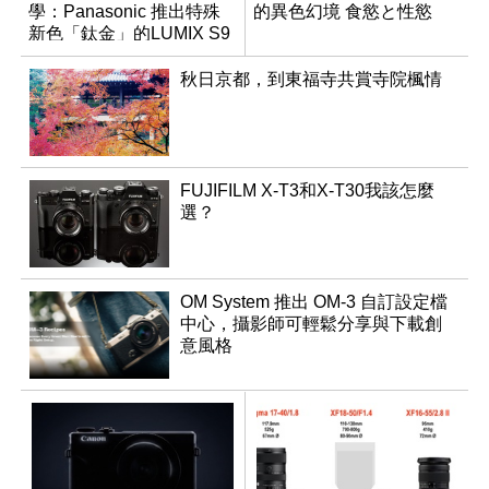
學：Panasonic 推出特殊
的異色幻境 食慾と性慾
新色「鈦金」的LUMIX S9
秋日京都，到東福寺共賞寺院楓情
FUJIFILM X-T3和X-T30我該怎麼
選？
OM System 推出 OM-3 自訂設定檔
中心，攝影師可輕鬆分享與下載創
意風格