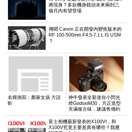
將現身？多款機身鏡頭未來兩到三
個月內有望登場
傳聞 Canon 正在開發內變焦版本的
RF 100-500mm F4.5-7.1 L IS USM
？
名模側寫：鄰家女孩 方語
神牛發表全新迷你小閃光
昕
燈GodoxiM30，方正造型
充滿復古味，建議售價約
NT$1,200
富士相機最新發表的X100VI，和
X100V究竟主要差異有哪些？我應