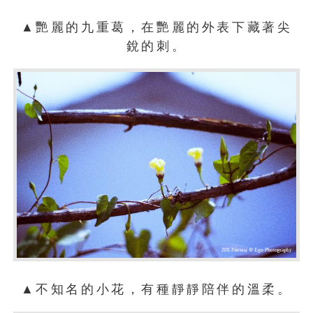
▲艷麗的九重葛，在艷麗的外表下藏著尖
銳的刺。
▲不知名的小花，有種靜靜陪伴的溫柔。