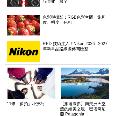
該買哪一台？
色彩與攝影：RGB色彩空間、飽和
度、明度、色相
RED 技術注入？Nikon 2026 - 2027
年新韋品路線圖傳聞匯整
11條「偷拍」小技巧
【旅遊攝影】南美洲天堂
般的絕美之境！巴塔哥尼
亞 Patagonia