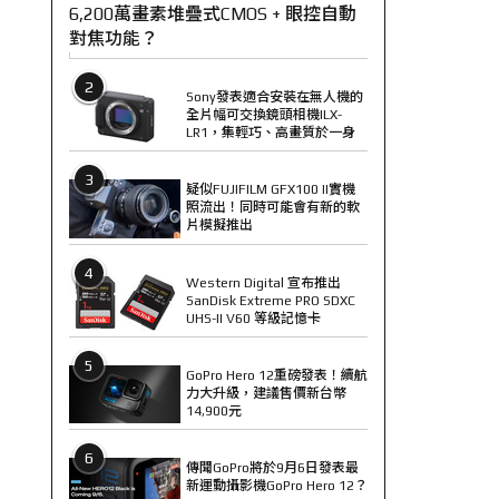
6,200萬畫素堆疊式CMOS + 眼控自動
對焦功能？
2
Sony發表適合安裝在無人機的
全片幅可交換鏡頭相機ILX-
LR1，集輕巧、高畫質於一身
3
疑似FUJIFILM GFX100 II實機
照流出！同時可能會有新的軟
片模擬推出
4
Western Digital 宣布推出
SanDisk Extreme PRO SDXC
UHS-II V60 等級記憶卡
5
GoPro Hero 12重磅發表！續航
力大升級，建議售價新台幣
14,900元
6
傳聞GoPro將於9月6日發表最
新運動攝影機GoPro Hero 12？