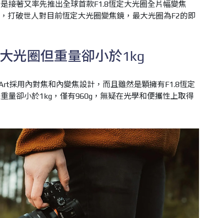
是接著又率先推出全球首款F1.8恆定大光圈全片幅變焦
DN | Art，打破世人對目前恆定大光圈變焦鏡，最大光圈為F2的即
定大光圈但重量卻小於1kg
G DN | Art採用內對焦和內變焦設計，而且雖然是顆擁有F1.8恆定
量卻小於1kg，僅有960g，無疑在光學和便攜性上取得