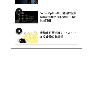
7
Cooke Optics推出適用於全片
幅無反光鏡相機的全新SP3定
焦鏡頭組
8
攝影新手 基礎班： P、A、S、
M 拍攝模式 先搞懂