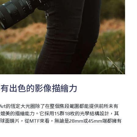
具有出色的影像描繪力
DG DN | Art的恆定大光圈除了在整個焦段範圍都能提供前所未有
媲美的描繪能力。它採用15群18枚的光學結構設計，其
非球面鏡片，從MTF來看，無論是28mm或45mm端都擁有