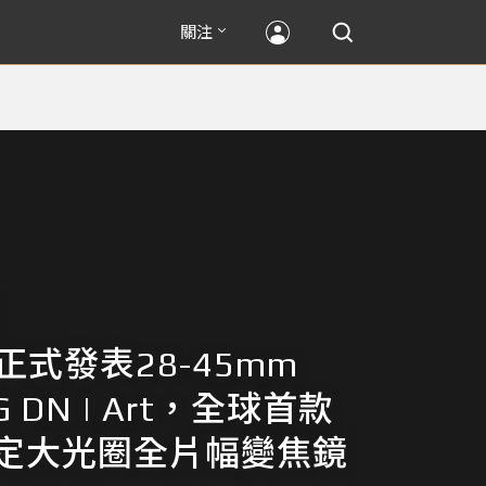
關注
A正式發表28-45mm
DG DN | Art，全球首款
8恆定大光圈全片幅變焦鏡