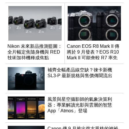
Nikon 未來新品推測藍圖：
Canon EOS R8 Mark II 傳
全片幅定焦隨身機與 RED
將於 9 月發表？EOS R10
技術加持機種成焦點
Mark II 可能會較 R7 率先
推出
補齊全幅產品線空缺？徠卡新機
SL3-P 最新規格與售價傳聞流出
風景與星空攝影師的氣象決策利
器：專業解讀光影與雲層的智慧
App「Atmos」登場
Canon 傳 9 月推出復古風格的神祕