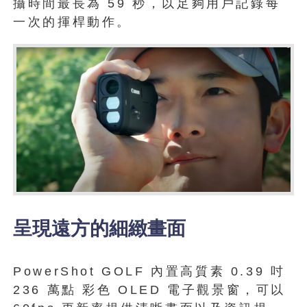
攝時間最長為 59 秒，以足夠用戶記錄每
一次的揮桿動作。
呈現遠方的細緻畫面
PowerShot GOLF 內置高質素 0.39 吋
236 萬點 彩色 OLED 電子觀景窗，可以