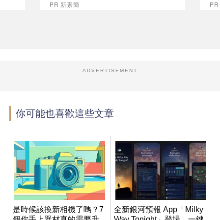
PR 新素簡
P
ADVERTISEMENT
你可能也喜歡這些文章
是時候該換新相機了嗎？7
全新銀河預報 App「Milky
個你手上器材真的需要升
Way Tonight」登場，一鍵