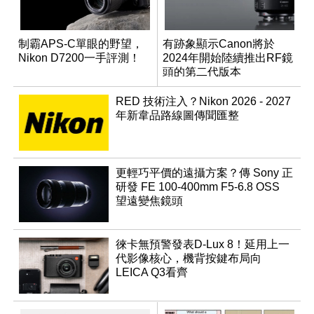
制霸APS-C單眼的野望，
有跡象顯示Canon將於
Nikon D7200一手評測！
2024年開始陸續推出RF鏡
頭的第二代版本
RED 技術注入？Nikon 2026 - 2027
年新韋品路線圖傳聞匯整
更輕巧平價的遠攝方案？傳 Sony 正
研發 FE 100-400mm F5-6.8 OSS
望遠變焦鏡頭
徠卡無預警發表D-Lux 8！延用上一
代影像核心，機背按鍵布局向
LEICA Q3看齊