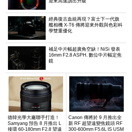
迎來高速讀出升級
經典復古血統再現？富士下一代旗
艦相機 X-T6 傳將迎來外觀與色彩科
學雙重優化
補足中片幅超廣角空缺！NiSi 發表
16mm F2.8 ASPH. 數位中片幅定焦
鏡
德韓光學大廠聯手打造！
Canon 傳將於 9 月推出全
Samyang 預告 8 月推出 L
新 RF 超望遠變焦鏡頭 RF
接環 60-180mm F2.8 望遠
300-600mm F5.6L IS USM