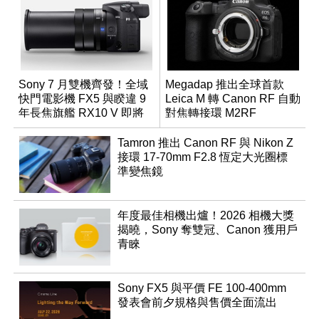
Sony 7 月雙機齊發！全域
Megadap 推出全球首款
快門電影機 FX5 與睽違 9
Leica M 轉 Canon RF 自動
年長焦旗艦 RX10 V 即將
對焦轉接環 M2RF
登場
Tamron 推出 Canon RF 與 Nikon Z
接環 17-70mm F2.8 恆定大光圈標
準變焦鏡
年度最佳相機出爐！2026 相機大獎
揭曉，Sony 奪雙冠、Canon 獲用戶
青睞
Sony FX5 與平價 FE 100-400mm
發表會前夕規格與售價全面流出