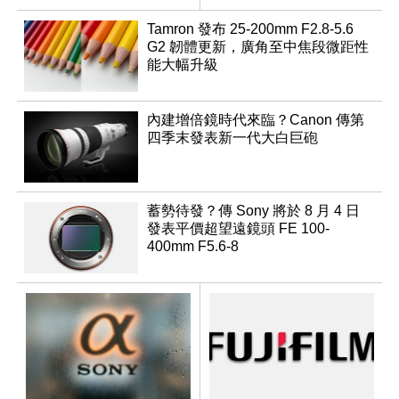
變焦鏡
Tamron 發布 25-200mm F2.8-5.6
G2 韌體更新，廣角至中焦段微距性
能大幅升級
內建增倍鏡時代來臨？Canon 傳第
四季末發表新一代大白巨砲
蓄勢待發？傳 Sony 將於 8 月 4 日
發表平價超望遠鏡頭 FE 100-
400mm F5.6-8