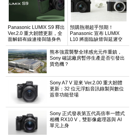
Panasonic LUMIX S9 釋出
預購熱潮超乎預期！
Ver.2.0 重大韌體更新，全
Panasonic 宣布 LUMIX
面解鎖有線連接與隨身色
L10 將面臨缺貨與延遲交
調編輯
貨時間
熊本強震襲擊全球感光元件重鎮，
Sony 確認廠房暫停生產是否引發出
貨危機？
Sony A7 V 迎來 Ver.2.00 重大韌體
更新：32 位元浮點音訊錄製與數位
簽章功能登場
Sony 正式發表第五代高倍率一體式
相機 RX10 V，雙影像處理器與 AI
單元上身