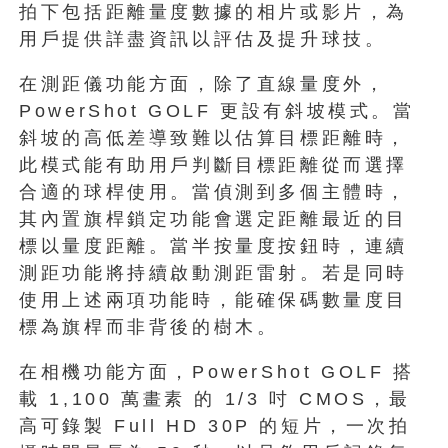
拍下包括距離量度數據的相片或影片，為
用戶提供詳盡資訊以評估及提升球技。
在測距儀功能方面，除了直線量度外，
PowerShot GOLF 更設有斜坡模式。當
斜坡的高低差導致難以估算目標距離時，
此模式能有助用戶判斷目標距離從而選擇
合適的球桿使用。當偵測到多個主體時，
其內置旗桿鎖定功能會選定距離最近的目
標以量度距離。當半按量度按鈕時，連續
測距功能將持續啟動測距雷射。若是同時
使用上述兩項功能時，能確保碼數量度目
標為旗桿而非背後的樹木。
在相機功能方面，PowerShot GOLF 搭
載 1,100 萬畫素 的 1/3 吋 CMOS，最
高可錄製 Full HD 30P 的短片，一次拍