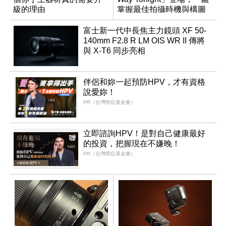
級的理由
掌握最佳拍攝時機與構圖
富士新一代中長焦主力鏡頭 XF 50-
140mm F2.8 R LM OIS WR II 傳將
與 X-T6 同步亮相
伴侶和妳一起預防HPV，才有資格
說愛妳！
PR（台灣癌症基金會）
立即諮詢HPV！是對自己健康最好
的投資，把握現在不嫌晚！
PR（台灣癌症基金會）