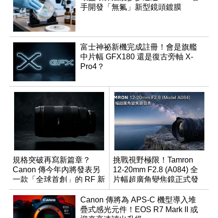
手開發「無氟」新型鏡頭鍍膜
富士神祕新機完成註冊！會是旗艦
中片幅 GFX180 還是復古旁軸 X-
Pro4？
規格突破再寫新篇章？
挑戰視野極限！Tamron
Canon 傳今年內將發表另
12-20mm F2.8 (A084) 全
一款「全球首創」的 RF 新
片幅超廣角變焦鏡正式發
鏡頭
表
Canon 傳將為 APS-C 機型導入堆
疊式感光元件！EOS R7 Mark II 或