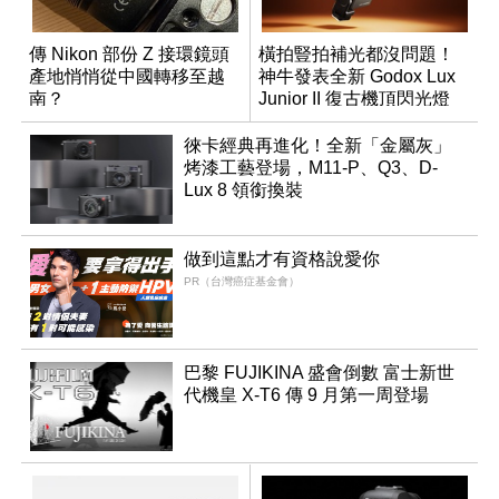
傳 Nikon 部份 Z 接環鏡頭
橫拍豎拍補光都沒問題！
產地悄悄從中國轉移至越
神牛發表全新 Godox Lux
南？
Junior II 復古機頂閃光燈
徠卡經典再進化！全新「金屬灰」
烤漆工藝登場，M11-P、Q3、D-
Lux 8 領銜換裝
做到這點才有資格說愛你
PR（台灣癌症基金會）
巴黎 FUJIKINA 盛會倒數 富士新世
代機皇 X-T6 傳 9 月第一周登場