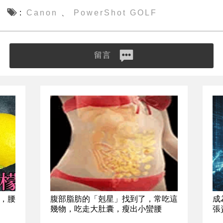
Canon
PowerShot GOLF
、
留言
，腰
腹部脂肪的「剋星」找到了，常吃這
成
幾物，吃走大肚囊，瘦出小蠻腰
張