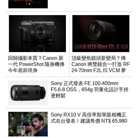
回歸攝影本質？Canon 新
頂級變焦鏡頭新變局？傳
一代 PowerShot 隨身機傳
Canon 將雙鏡合一打造 RF
今年底前現身
24-70mm F2L IS VCM 夢
幻規格
Sony 正式發表 FE 100-400mm
F5.6-8 OSS，654g 羽量化設計手持
更輕鬆
Sony RX10 V 高倍率類單眼相機正
式在台發表！建議售價 NT$ 65,980