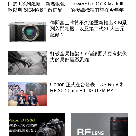
口的 I 系列鏡頭！新增銀色
PowerShot G7 X Mark III
款以與 SIGMA BF 做搭配
的後繼機種有望在今年年
底前推出？
傳聞富士將於不久後重新推出X-M系
列入門相機，以及第二代XF大三元
鏡頭？
打破全局框架！7 個讓照片更有想像
力的局部攝影思維
Canon 正式在台發表 EOS R6 V 和
RF 20-50mm F4L IS USM PZ