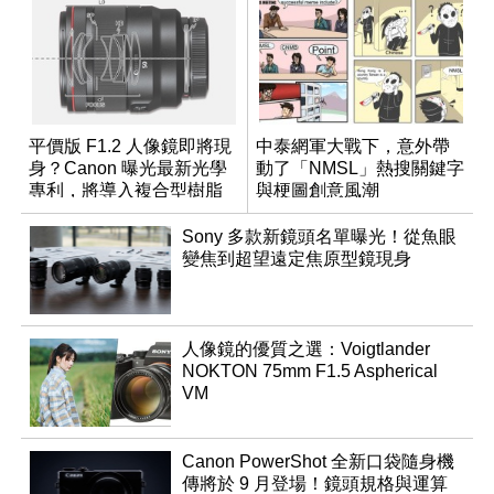
平價版 F1.2 人像鏡即將現
中泰網軍大戰下，意外帶
身？Canon 曝光最新光學
動了「NMSL」熱搜關鍵字
專利，將導入複合型樹脂
與梗圖創意風潮
非球面鏡片
Sony 多款新鏡頭名單曝光！從魚眼
變焦到超望遠定焦原型鏡現身
人像鏡的優質之選：Voigtlander
NOKTON 75mm F1.5 Aspherical
VM
Canon PowerShot 全新口袋隨身機
傳將於 9 月登場！鏡頭規格與運算