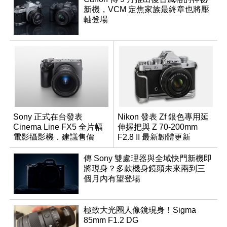
新機，VCM 定焦家族最終章也將壓
軸登場
Sony 正式在台發表
Nikon 發表 Zf 銀色專用延
Cinema Line FX5 全片幅
伸握把與 Z 70-200mm
電影攝影機，建議售價
F2.8 II 最新韌體更新
NT$144,980
傳 Sony 雙處理器與全域快門新機即
將現身？多款機身鏡頭未來兩到三
個月內有望登場
極致大光圈人像鏡現身！Sigma
85mm F1.2 DG