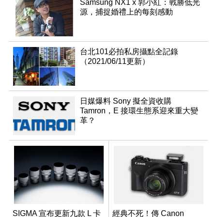
Samsung NX1 x 郭小紅：戰勝低光
源，捕捉婚禮上的每刻感動
台北101必拍私房攝點全記錄
（2021/06/11更新）
日媒爆料 Sony 擬全資收購
Tamron，E 接環生態系迎來重大變
革？
SIGMA 宣布更新九款 L 卡
經典不死！傳 Canon