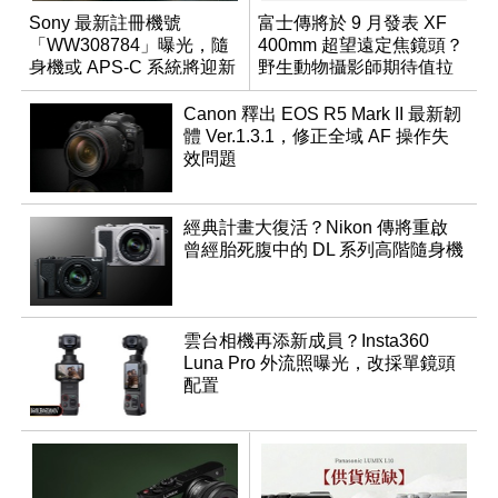
Sony 最新註冊機號
富士傳將於 9 月發表 XF
「WW308784」曝光，隨
400mm 超望遠定焦鏡頭？
身機或 APS-C 系統將迎新
野生動物攝影師期待值拉
成員？
滿
Canon 釋出 EOS R5 Mark II 最新韌
體 Ver.1.3.1，修正全域 AF 操作失
效問題
經典計畫大復活？Nikon 傳將重啟
曾經胎死腹中的 DL 系列高階隨身機
雲台相機再添新成員？Insta360
Luna Pro 外流照曝光，改採單鏡頭
配置