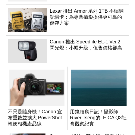
Lexar 推出 Armor 系列 1TB 不鏽鋼
記憶卡：為專業攝影提供更可靠的
儲存方案
Canon 推出 Speedlite EL-1 Ver.2
閃光燈：小幅升級，但售價格卻高
不只是隨身機！Canon 宣
用鏡頭寫日記！攝影師
布重啟並擴大 PowerShot
River Tseng的LEICA Q3社
輕便相機產品線
會觀察紀實