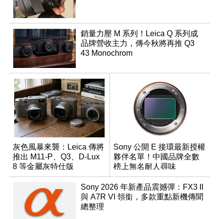
銷量力壓 M 系列！Leica Q 系列成
品牌營收主力，傳今秋將再推 Q3
43 Monochrom
灰色風暴來襲：Leica 傳將
Sony 公開 E 接環最新授權
推出 M11-P、Q3、D-Lux
夥伴名單！中國品牌全數
8 等金屬灰特仕版
榜上無名耐人尋味
Sony 2026 年新產品震撼彈：FX3 II
與 A7R VI 領銜，多款重點新機傳聞
總整理