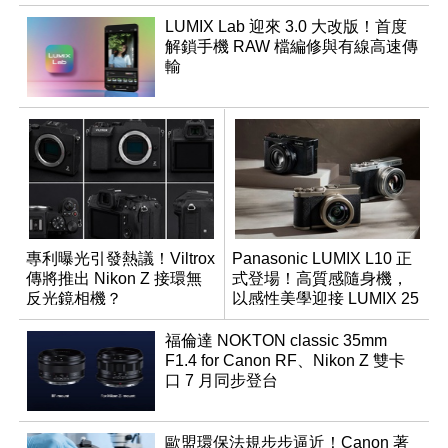
LUMIX Lab 迎來 3.0 大改版！首度
解鎖手機 RAW 檔編修與有線高速傳
輸
專利曝光引發熱議！Viltrox
Panasonic LUMIX L10 正
傳將推出 Nikon Z 接環無
式登場！高質感隨身機，
反光鏡相機？
以感性美學迎接 LUMIX 25
週年
福倫達 NOKTON classic 35mm
F1.4 for Canon RF、Nikon Z 雙卡
口 7 月同步登台
歐盟環保法規步步逼近！Canon 著