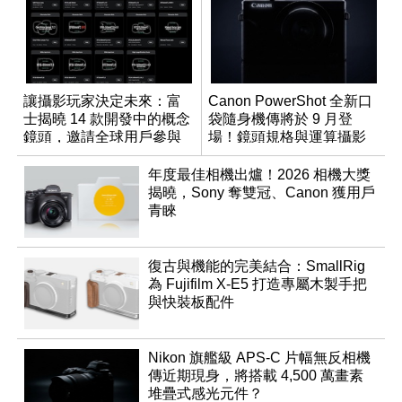
讓攝影玩家決定未來：富
Canon PowerShot 全新口
士揭曉 14 款開發中的概念
袋隨身機傳將於 9 月登
鏡頭，邀請全球用戶參與
場！鏡頭規格與運算攝影
決策
升級成為焦點
年度最佳相機出爐！2026 相機大獎
揭曉，Sony 奪雙冠、Canon 獲用戶
青睞
復古與機能的完美結合：SmallRig
為 Fujifilm X-E5 打造專屬木製手把
與快裝板配件
Nikon 旗艦級 APS-C 片幅無反相機
傳近期現身，將搭載 4,500 萬畫素
堆疊式感光元件？