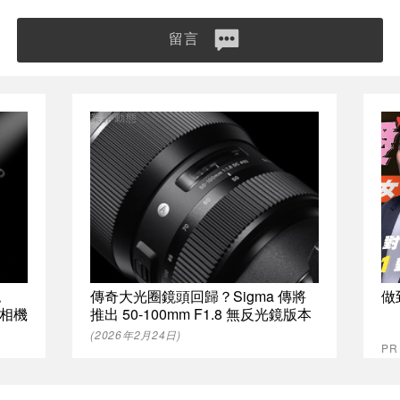
留言
業界動態
認
傳奇大光圈鏡頭回歸？Sigma 傳將
做
相機
推出 50-100mm F1.8 無反光鏡版本
(2026年2月24日)
P