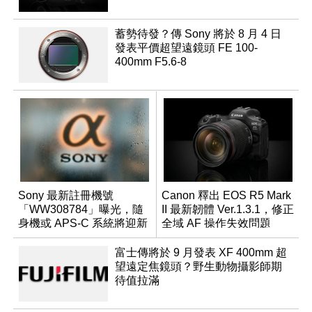
蓄勢待發？傳 Sony 將於 8 月 4 日
發表平價超望遠鏡頭 FE 100-
400mm F5.6-8
Sony 最新註冊機號
Canon 釋出 EOS R5 Mark
「WW308784」曝光，隨
II 最新韌體 Ver.1.3.1，修正
身機或 APS-C 系統將迎新
全域 AF 操作失效問題
成員？
富士傳將於 9 月發表 XF 400mm 超
望遠定焦鏡頭？野生動物攝影師期
待值拉滿