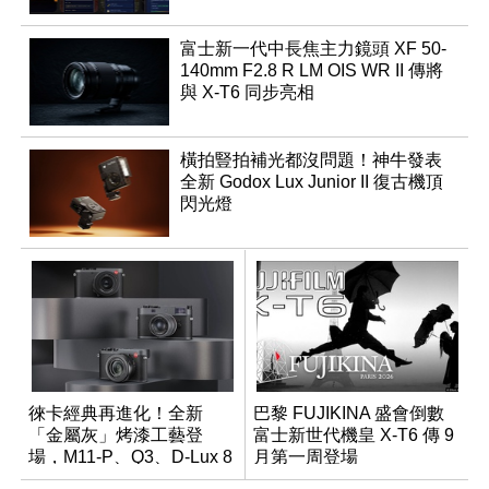
富士新一代中長焦主力鏡頭 XF 50-
140mm F2.8 R LM OIS WR II 傳將
與 X-T6 同步亮相
橫拍豎拍補光都沒問題！神牛發表
全新 Godox Lux Junior II 復古機頂
閃光燈
徠卡經典再進化！全新
巴黎 FUJIKINA 盛會倒數
「金屬灰」烤漆工藝登
富士新世代機皇 X-T6 傳 9
場，M11-P、Q3、D-Lux 8
月第一周登場
領銜換裝