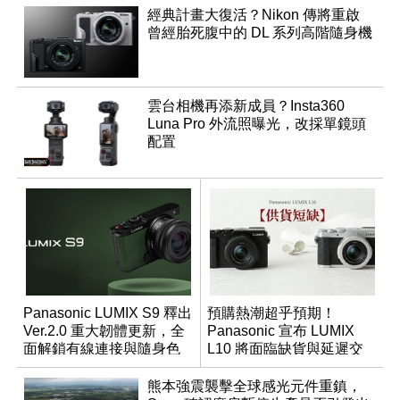
經典計畫大復活？Nikon 傳將重啟
曾經胎死腹中的 DL 系列高階隨身機
雲台相機再添新成員？Insta360
Luna Pro 外流照曝光，改採單鏡頭
配置
Panasonic LUMIX S9 釋出
預購熱潮超乎預期！
Ver.2.0 重大韌體更新，全
Panasonic 宣布 LUMIX
面解鎖有線連接與隨身色
L10 將面臨缺貨與延遲交
調編輯
貨時間
熊本強震襲擊全球感光元件重鎮，