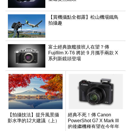
【賞機攝點全都露】松山機場鐵鳥
拍攝趣
富士經典旗艦接班人在望？傳
Fujifilm X-T6 將於 9 月攜手兩款 X
系列新鏡頭登場
【拍攝技法】提升風景攝
經典不死！傳 Canon
影水準的12大建議（上）
PowerShot G7 X Mark III
的後繼機種有望在今年年