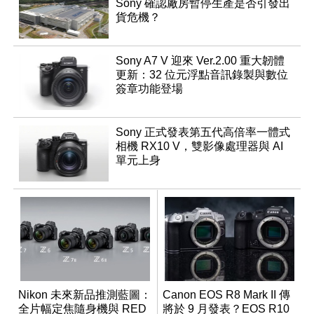
Sony 確認廠房暫停生產是否引發出
貨危機？
Sony A7 V 迎來 Ver.2.00 重大韌體
更新：32 位元浮點音訊錄製與數位
簽章功能登場
Sony 正式發表第五代高倍率一體式
相機 RX10 V，雙影像處理器與 AI
單元上身
Nikon 未來新品推測藍圖：
Canon EOS R8 Mark II 傳
全片幅定焦隨身機與 RED
將於 9 月發表？EOS R10