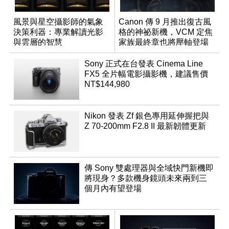
風景與星空攝影師的氣象
Canon 傳 9 月推出復古風
決策利器：專業解讀光影
格的神祕新機，VCM 定焦
與雲層的智慧
家族最終章也將壓軸登場
App「Atmos」登場
Sony 正式在台發表 Cinema Line
FX5 全片幅電影攝影機，建議售價
NT$144,980
Nikon 發表 Zf 銀色專用延伸握把與
Z 70-200mm F2.8 II 最新韌體更新
傳 Sony 雙處理器與全域快門新機即
將現身？多款機身鏡頭未來兩到三
個月內有望登場