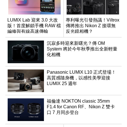
LUMIX Lab 迎來 3.0 大改
專利曝光引發熱議！Viltrox
版！首度解鎖手機 RAW 檔
傳將推出 Nikon Z 接環無
編修與有線高速傳輸
反光鏡相機？
沉寂多時迎來新曙光？傳 OM
System 將於今年秋季推出全新輕量
化相機
Panasonic LUMIX L10 正式登場！
高質感隨身機，以感性美學迎接
LUMIX 25 週年
福倫達 NOKTON classic 35mm
F1.4 for Canon RF、Nikon Z 雙卡
口 7 月同步登台