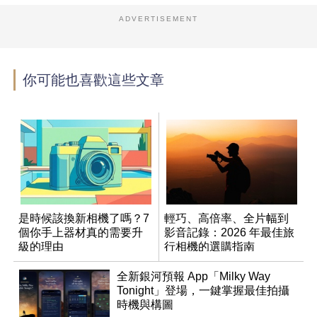
ADVERTISEMENT
你可能也喜歡這些文章
是時候該換新相機了嗎？7
輕巧、高倍率、全片幅到
個你手上器材真的需要升
影音記錄：2026 年最佳旅
級的理由
行相機的選購指南
全新銀河預報 App「Milky Way
Tonight」登場，一鍵掌握最佳拍攝
時機與構圖