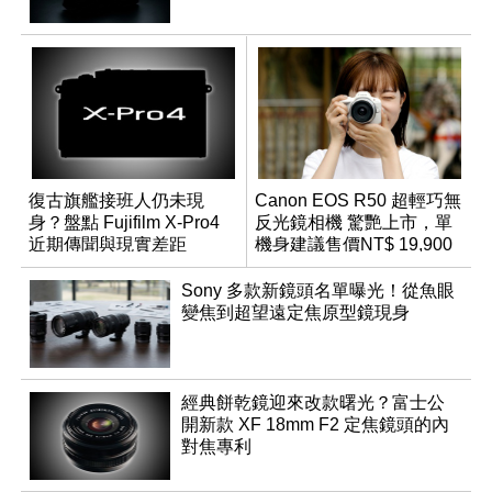
復古旗艦接班人仍未現
Canon EOS R50 超輕巧無
身？盤點 Fujifilm X-Pro4
反光鏡相機 驚艷上市，單
近期傳聞與現實差距
機身建議售價NT$ 19,900
Sony 多款新鏡頭名單曝光！從魚眼
變焦到超望遠定焦原型鏡現身
經典餅乾鏡迎來改款曙光？富士公
開新款 XF 18mm F2 定焦鏡頭的內
對焦專利