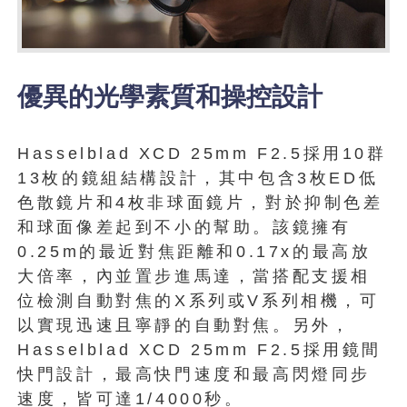
優異的光學素質和操控設計
Hasselblad XCD 25mm F2.5採用10群
13枚的鏡組結構設計，其中包含3枚ED低
色散鏡片和4枚非球面鏡片，對於抑制色差
和球面像差起到不小的幫助。該鏡擁有
0.25m的最近對焦距離和0.17x的最高放
大倍率，內並置步進馬達，當搭配支援相
位檢測自動對焦的X系列或V系列相機，可
以實現迅速且寧靜的自動對焦。另外，
Hasselblad XCD 25mm F2.5採用鏡間
快門設計，最高快門速度和最高閃燈同步
速度，皆可達1/4000秒。