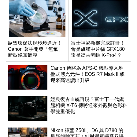
歐盟環保法規步步逼近！
富士神祕新機完成註冊！
Canon 著手開發「無氟」
會是旗艦中片幅 GFX180
新型鏡頭鍍膜
還是復古旁軸 X-Pro4？
Canon 傳將為 APS-C 機型導入堆
疊式感光元件！EOS R7 Mark II 或
迎來高速讀出升級
經典復古血統再現？富士下一代旗
艦相機 X-T6 傳將迎來外觀與色彩科
學雙重優化
Nikon 釋蓋 Z50II、D6 與 D780 的
最新韌體更新！針對選單語系及曝