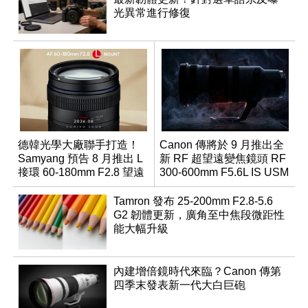
光異常進行修復
德韓光學大廠聯手打造！
Canon 傳將於 9 月推出全
Samyang 預告 8 月推出 L
新 RF 超望遠變焦鏡頭 RF
接環 60-180mm F2.8 望遠
300-600mm F5.6L IS USM
變焦鏡
Tamron 發布 25-200mm F2.8-5.6
G2 韌體更新，廣角至中焦段微距性
能大幅升級
內建增倍鏡時代來臨？Canon 傳第
四季末發表新一代大白巨砲