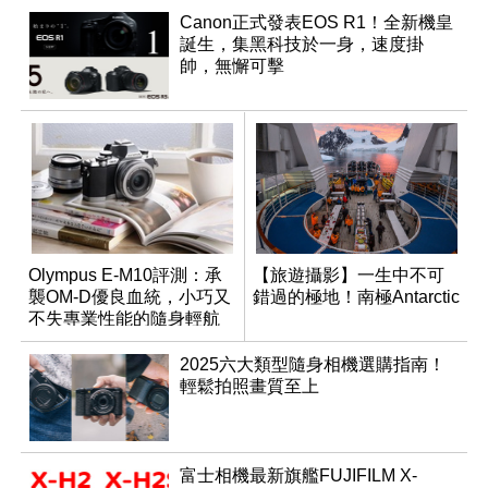
Canon正式發表EOS R1！全新機皇
誕生，集黑科技於一身，速度掛
帥，無懈可擊
Olympus E-M10評測：承
【旅遊攝影】一生中不可
襲OM-D優良血統，小巧又
錯過的極地！南極Antarctic
不失專業性能的隨身輕航
機
2025六大類型隨身相機選購指南！
輕鬆拍照畫質至上
富士相機最新旗艦FUJIFILM X-