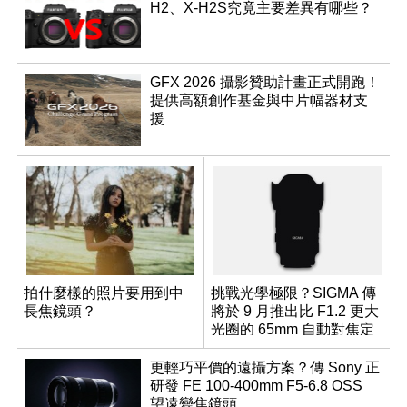
H2、X-H2S究竟主要差異有哪些？
GFX 2026 攝影贊助計畫正式開跑！
提供高額創作基金與中片幅器材支
援
拍什麼樣的照片要用到中
挑戰光學極限？SIGMA 傳
長焦鏡頭？
將於 9 月推出比 F1.2 更大
光圈的 65mm 自動對焦定
焦鏡
更輕巧平價的遠攝方案？傳 Sony 正
研發 FE 100-400mm F5-6.8 OSS
望遠變焦鏡頭