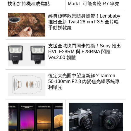
技術加持機種成焦點
Mark II 可能會較 R7 率先
推出
經典旋轉散景隨身攜帶！Lensbaby
推出全新 Twist 28mm F3.5 全片幅
手動餅乾鏡
支援全域快門同步拍攝！Sony 推出
HVL-F28RM 與 F28RMA 閃燈
Ver.2.00 韌體
恆定大光圈中望遠新解？Tamron
50-130mm F2.8 內變焦光學系統專
利曝光