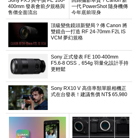
Sony FX5 與平價 FE 100-
回歸攝影本質？Canon 新
400mm 發表會前夕規格與
一代 PowerShot 隨身機傳
售價全面流出
今年底前現身
頂級變焦鏡頭新變局？傳 Canon 將
雙鏡合一打造 RF 24-70mm F2L IS
VCM 夢幻規格
Sony 正式發表 FE 100-400mm
F5.6-8 OSS，654g 羽量化設計手持
更輕鬆
Sony RX10 V 高倍率類單眼相機正
式在台發表！建議售價 NT$ 65,980