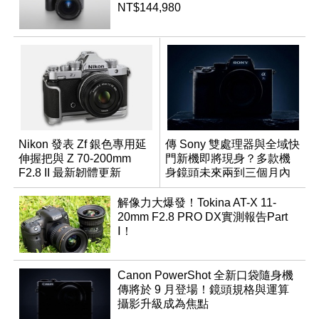
NT$144,980
Nikon 發表 Zf 銀色專用延
傳 Sony 雙處理器與全域快
伸握把與 Z 70-200mm
門新機即將現身？多款機
F2.8 II 最新韌體更新
身鏡頭未來兩到三個月內
有望登場
解像力大爆發！Tokina AT-X 11-
20mm F2.8 PRO DX實測報告Part
Ⅰ！
Canon PowerShot 全新口袋隨身機
傳將於 9 月登場！鏡頭規格與運算
攝影升級成為焦點