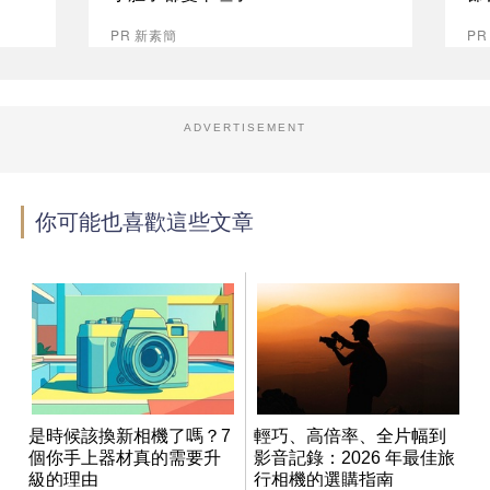
PR 新素簡
PR
ADVERTISEMENT
你可能也喜歡這些文章
是時候該換新相機了嗎？7
輕巧、高倍率、全片幅到
個你手上器材真的需要升
影音記錄：2026 年最佳旅
級的理由
行相機的選購指南