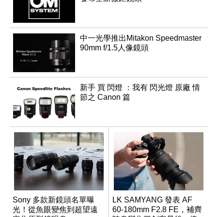
中一光學推出Mitakon Speedmaster
90mm f/1.5人像鏡頭
新手 買 閃燈 ：我有 閃光燈 原廠 情
節之 Canon 篇
Sony 多款新鏡頭名單曝
LK SAMYANG 發表 AF
光！從魚眼變焦到超望遠
60-180mm F2.8 FE，補齊