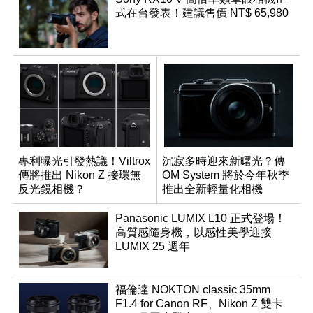
式在台發表！建議售價 NT$ 65,980
專利曝光引發熱議！Viltrox
沉寂多時迎來新曙光？傳
傳將推出 Nikon Z 接環無
OM System 將於今年秋季
反光鏡相機？
推出全新輕量化相機
Panasonic LUMIX L10 正式登場！
高質感隨身機，以感性美學迎接
LUMIX 25 週年
福倫達 NOKTON classic 35mm
F1.4 for Canon RF、Nikon Z 雙卡