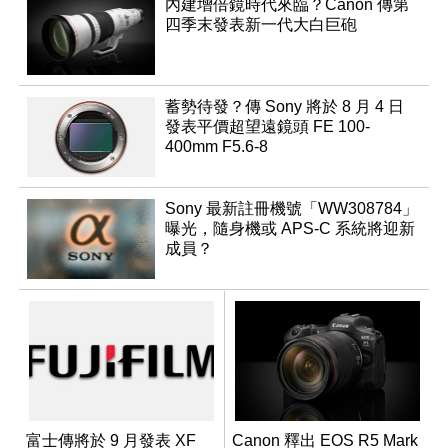
內建增倍鏡時代來臨？Canon 傳第
四季末發表新一代大白巨砲
蓄勢待發？傳 Sony 將於 8 月 4 日
發表平價超望遠鏡頭 FE 100-
400mm F5.6-8
Sony 最新註冊機號「WW308784」
曝光，隨身機或 APS-C 系統將迎新
成員？
富士傳將於 9 月發表 XF
Canon 釋出 EOS R5 Mark