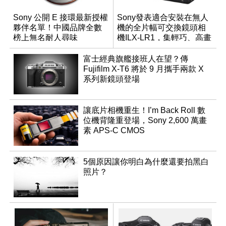
Sony 公開 E 接環最新授權
Sony發表適合安裝在無人
夥伴名單！中國品牌全數
機的全片幅可交換鏡頭相
榜上無名耐人尋味
機ILX-LR1，集輕巧、高畫
質於一身
富士經典旗艦接班人在望？傳
Fujifilm X-T6 將於 9 月攜手兩款 X
系列新鏡頭登場
讓底片相機重生！I’m Back Roll 數
位機背隆重登場，Sony 2,600 萬畫
素 APS-C CMOS
5個原因讓你明白為什麼還要拍黑白
照片？