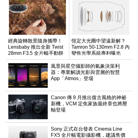
經典旋轉散景隨身攜帶！
恆定大光圈中望遠新解？
Lensbaby 推出全新 Twist
Tamron 50-130mm F2.8 內
28mm F3.5 全片幅手動餅
變焦光學系統專利曝光
乾鏡
風景與星空攝影師的氣象決策利
器：專業解讀光影與雲層的智慧
App「Atmos」登場
Canon 傳 9 月推出復古風格的神祕
新機，VCM 定焦家族最終章也將壓
軸登場
Sony 正式在台發表 Cinema Line
FX5 全片幅電影攝影機，建議售價