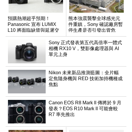
預購熱潮超乎預期！
熊本強震襲擊全球感光元
Panasonic 宣布 LUMIX
件重鎮，Sony 確認廠房暫
L10 將面臨缺貨與延遲交
停生產是否引發出貨危
貨時間
機？
Sony 正式發表第五代高倍率一體式
相機 RX10 V，雙影像處理器與 AI
單元上身
Nikon 未來新品推測藍圖：全片幅
定焦隨身機與 RED 技術加持機種成
焦點
Canon EOS R8 Mark II 傳將於 9 月
發表？EOS R10 Mark II 可能會較
R7 率先推出