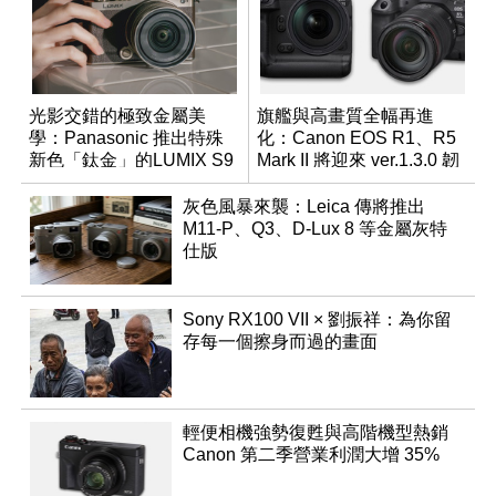
光影交錯的極致金屬美
旗艦與高畫質全幅再進
學：Panasonic 推出特殊
化：Canon EOS R1、R5
新色「鈦金」的LUMIX S9
Mark II 將迎來 ver.1.3.0 韌
體更新
灰色風暴來襲：Leica 傳將推出
M11-P、Q3、D-Lux 8 等金屬灰特
仕版
Sony RX100 VII × 劉振祥：為你留
存每一個擦身而過的畫面
輕便相機強勢復甦與高階機型熱銷
Canon 第二季營業利潤大增 35%