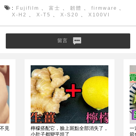
Fujifilm
富士
韌體
firmware
、
、
、
、
X-H2
X-T5
X-S20
X100VI
、
、
、
留言
不見
檸檬搭配它，臉上斑點全部消失了，
一
小肚子都變平坦了
節