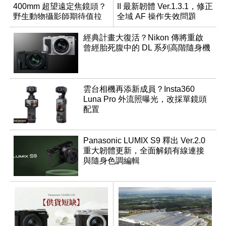
400mm 超望遠定焦鏡頭？
II 最新韌體 Ver.1.3.1，修正
野生動物攝影師期待值拉
全域 AF 操作失效問題
滿
經典計畫大復活？Nikon 傳將重啟
曾經胎死腹中的 DL 系列高階隨身機
雲台相機再添新成員？Insta360
Luna Pro 外流照曝光，改採單鏡頭
配置
Panasonic LUMIX S9 釋出 Ver.2.0
重大韌體更新，全面解鎖有線連接
與隨身色調編輯