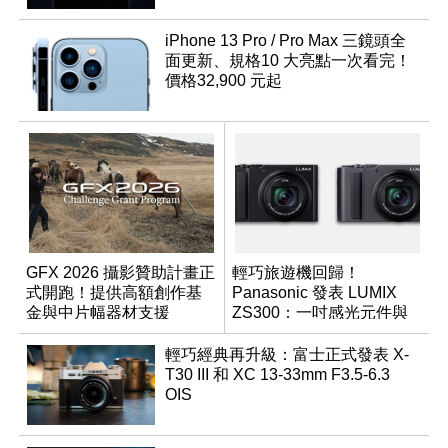
iPhone 13 Pro / Pro Max 三鏡頭全
面更新、規格10 大亮點一次看完！
價格32,900 元起
GFX 2026 攝影贊助計畫正
輕巧旅遊機回歸！
式開跑！提供高額創作基
Panasonic 發表 LUMIX
金與中片幅器材支援
ZS300：一吋感光元件與
15 倍光學變焦
輕巧經典再升級：富士正式發表 X-
T30 III 和 XC 13-33mm F3.5-6.3
OIS