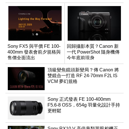
Sony FX5 與平價 FE 100-
回歸攝影本質？Canon 新
400mm 發表會前夕規格與
一代 PowerShot 隨身機傳
售價全面流出
今年底前現身
頂級變焦鏡頭新變局？傳 Canon 將
雙鏡合一打造 RF 24-70mm F2L IS
VCM 夢幻規格
Sony 正式發表 FE 100-400mm
F5.6-8 OSS，654g 羽量化設計手持
更輕鬆
Sony RX10 V 高倍率類單眼相機正