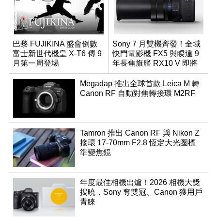
巴黎 FUJIKINA 盛會倒數
Sony 7 月雙機齊發！全域
富士新世代機皇 X-T6 傳 9
快門電影機 FX5 與睽違 9
月第一周登場
年長焦旗艦 RX10 V 即將
登場
Megadap 推出全球首款 Leica M 轉
Canon RF 自動對焦轉接環 M2RF
Tamron 推出 Canon RF 與 Nikon Z
接環 17-70mm F2.8 恆定大光圈標
準變焦鏡
年度最佳相機出爐！2026 相機大獎
揭曉，Sony 奪雙冠、Canon 獲用戶
青睞