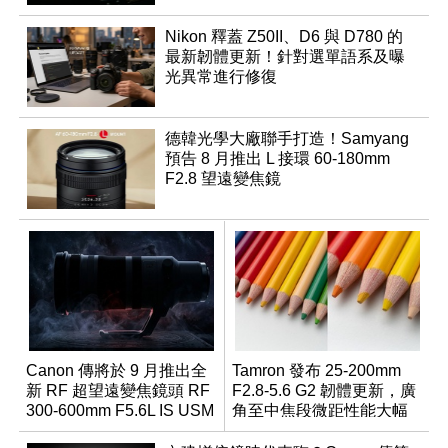
Nikon 釋蓋 Z50II、D6 與 D780 的
最新韌體更新！針對選單語系及曝
光異常進行修復
德韓光學大廠聯手打造！Samyang
預告 8 月推出 L 接環 60-180mm
F2.8 望遠變焦鏡
Canon 傳將於 9 月推出全
Tamron 發布 25-200mm
新 RF 超望遠變焦鏡頭 RF
F2.8-5.6 G2 韌體更新，廣
300-600mm F5.6L IS USM
角至中焦段微距性能大幅
升級