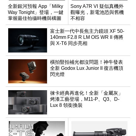
全新銀河預報 App「Milky
Sony A7R VI 疑似真機外
Way Tonight」登場，一鍵
觀曝光，新電池恐與舊機
掌握最佳拍攝時機與構圖
不相容
富士新一代中長焦主力鏡頭 XF 50-
140mm F2.8 R LM OIS WR II 傳將
與 X-T6 同步亮相
橫拍豎拍補光都沒問題！神牛發表
全新 Godox Lux Junior II 復古機頂
閃光燈
徠卡經典再進化！全新「金屬灰」
烤漆工藝登場，M11-P、Q3、D-
Lux 8 領銜換裝