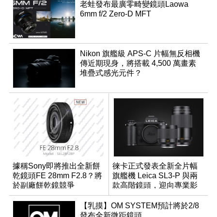
老蛙發布最廣零畸變鏡頭Laowa
6mm f/2 Zero-D MFT
Nikon 旗艦級 APS-C 片幅無反相機
傳近期現身，將搭載 4,500 萬畫素
堆疊式感光元件？
據稱Sony即將推出全新餅
徠卡正式發表全新全片幅
乾鏡頭FE 28mm F2.8？將
旗艦機 Leica SL3-P 與兩
於副廠餅乾鏡競爭
款高階鏡頭，迎向專業影
音全方位演進
【乳摸】OM SYSTEM預計將於2/8
發布全新微距鏡頭