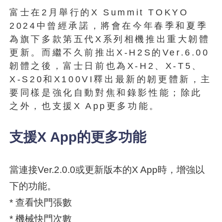
富士在2月舉行的X Summit TOKYO
2024中曾經承諾，將會在今年春季和夏季
為旗下多款第五代X系列相機推出重大韌體
更新。而繼不久前推出X-H2S的Ver.6.00
韌體之後，富士日前也為X-H2、X-T5、
X-S20和X100VI釋出最新的韌更體新，主
要同樣是強化自動對焦和錄影性能；除此
之外，也支援X App更多功能。
支援X App的更多功能
當連接Ver.2.0.0或更新版本的X App時，增強以
下的功能。
* 查看快門張數
* 機械快門次數