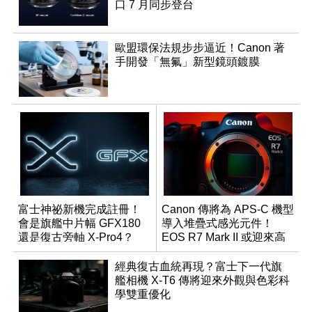
口 7 月同步登台
歐盟環保法規步步逼近！Canon 著
手開發「無氟」新型鏡頭鍍膜
富士神祕新機完成註冊！
Canon 傳將為 APS-C 機型
會是旗艦中片幅 GFX180
導入堆疊式感光元件！
還是復古旁軸 X-Pro4？
EOS R7 Mark II 或迎來高
速讀出升級
經典復古血統再現？富士下一代旗
艦相機 X-T6 傳將迎來外觀與色彩科
學雙重優化