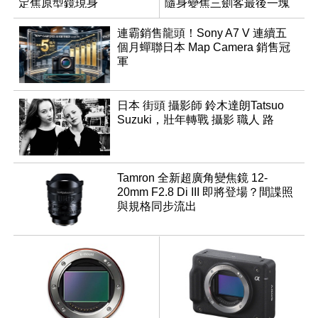
定焦原型鏡現身
隨身變焦三劍客最後一塊
拼圖
連霸銷售龍頭！Sony A7 V 連續五
個月蟬聯日本 Map Camera 銷售冠
軍
日本 街頭 攝影師 鈴木達朗Tatsuo
Suzuki，壯年轉戰 攝影 職人 路
Tamron 全新超廣角變焦鏡 12-
20mm F2.8 Di III 即將登場？間諜照
與規格同步流出