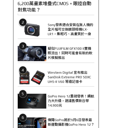
6,200萬畫素堆疊式CMOS + 眼控自動
對焦功能？
2
Sony發表適合安裝在無人機的
全片幅可交換鏡頭相機ILX-
LR1，集輕巧、高畫質於一身
3
疑似FUJIFILM GFX100 II實機
照流出！同時可能會有新的軟
片模擬推出
4
Western Digital 宣布推出
SanDisk Extreme PRO SDXC
UHS-II V60 等級記憶卡
5
GoPro Hero 12重磅發表！續航
力大升級，建議售價新台幣
14,900元
6
傳聞GoPro將於9月6日發表最
新運動攝影機GoPro Hero 12？