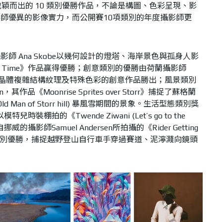
穎而出的 10 類別優勝作品，不論是構圖、色彩呈現、影
師優異的影像實力，而公開賽10項類別的年度攝影師更
師 Ana Skobe以幾何設計的燈塔、海岸景色與孤身人影
ut of Time》作品贏得優勝；創意類別的優勝由荷蘭攝影師
胺基酸結晶體複雜結構紋理及特殊色彩的創意作品勝出；風景類別
作品《Moonrise Sprites over Storr》捕捉了蘇格蘭
峰(Old Man of Storr hill) 暴風雪期間的景象。生活型態類別獎
兒時裝棚拍的《Twende Ziwani (Let’s go to the
攝影師Samuel Andersen所拍攝的《Rider Getting
贏得動態類別優勝，捕捉越野登山自行車手穿過賽道、泥濘濺向鏡頭