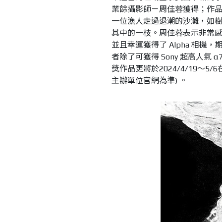
業餘攝影師－周佳蓉獲得；作
一位漁人走過退潮的沙灘，如
其中的一枝。周佳蓉表示非常
並且幸運獲得了 Alpha 相
者除了可獲得 Sony 超高人氣 α
獎作品更將於2024/4/19～5/6
主辦單位官網為準) 。