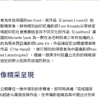
自英國的Ian Ford，其作品《Caiman Crunch》拍
景象。靜物類別由印尼攝影師Toni Rinaldo以等候室
起印尼社會應團結並存不同文化的作品《Coalition》贏
Michelle Sank 為一群在泳池畔的青少年所拍攝的人
為馬來西亞攝影師Callie Eh，作品捕捉尼泊爾婚禮車隊
品《The Hand》。旅行類別的得獎者為中國攝影師Yan
m and Catastrophe》，描繪一個漂浮村莊矗立在的的喀喀湖
上迫近的野火危險形成強烈對比。
影像精采呈現
」公開賽任一徵件類別的參賽者，即同時具備「區域國家
共有超過16萬張投稿作品，世界攝影組織自其中選出分別來