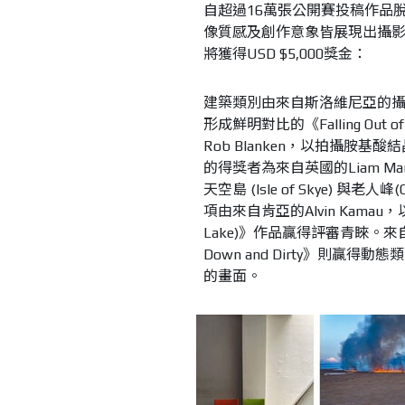
自超過16萬張公開賽投稿作品脫
像質感及創作意象皆展現出攝影
將獲得USD $5,000獎金：
建築類別由來自斯洛維尼亞的攝影
形成鮮明對比的《Falling O
Rob Blanken，以拍攝
的得獎者為來自英國的Liam Man，其
天空島 (Isle of Skye) 與老人
項由來自肯亞的Alvin Kamau，以模特
Lake)》作品贏得評審青睞。來自挪威的
Down and Dirty》則
的畫面。