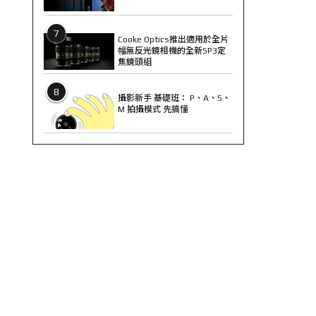
7
Cooke Optics推出適用於全片
幅無反光鏡相機的全新SP3定
焦鏡頭組
8
攝影新手 基礎班： P、A、S、
M 拍攝模式 先搞懂