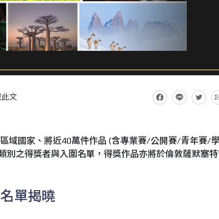
藏此文
0個區域國家、將近40萬件作品 (含專業賽/公開賽/青年賽/
投稿類別之得獎者與入圍名單，得獎作品亦將於倫敦薩默塞特
圍名單揭曉