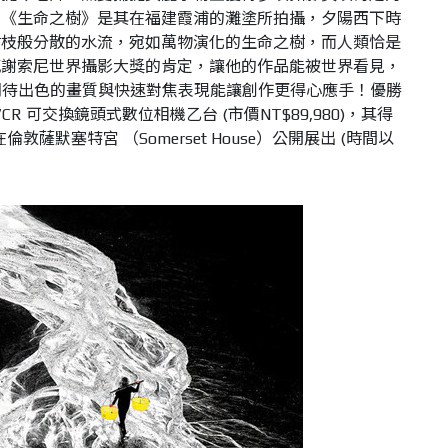
品《生命之樹》是其在福建霞浦的灘塗所拍攝，夕陽西下時
樹枝般分散的水流，宛如萬物演化的生命之樹，而人類恰是
感謝索尼世界攝影大獎的肯定，讓他的作品能被世界看見，
機，期待出色的畫質與快速對焦表現能讓創作更得心應手！優勝
7CR 可交換鏡頭式數位相機乙台 (市價NT$89,980)，其得
在倫敦薩默塞特宮 （Somerset House）公開展出 (時間以