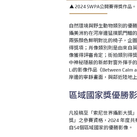
▲ 2024 SWPA公開賽得獎作品。
自然環境與野生動物類別的優勝者為來
攝美洲豹在河岸邊猛撲凱門鱷的動魄
兩張顏色鮮明對比的椅子，企圖喚
得獎項；肖像類別則是由來自英國的
像獲得評審肯定；街拍類別得獎的
中神秘隱蔽的新郎對窗外揮手的作
Li的影像作品《Between Cal
岸邊的寧靜畫面，與鄰近陸地
區域國家獎優勝
凡投稿至「索尼世界攝影大獎
獎」之參賽資格，2024 年度
自54個區域國家的優勝影像。