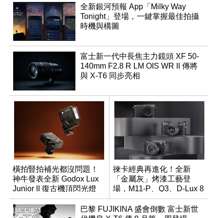
全新銀河預報 App「Milky Way
Tonight」登場，一鍵掌握最佳拍攝
時機與構圖
富士新一代中長焦主力鏡頭 XF 50-
140mm F2.8 R LM OIS WR II 傳將
與 X-T6 同步亮相
橫拍豎拍補光都沒問題！
徠卡經典再進化！全新
神牛發表全新 Godox Lux
「金屬灰」烤漆工藝登
Junior II 復古機頂閃光燈
場，M11-P、Q3、D-Lux 8
領銜換裝
巴黎 FUJIKINA 盛會倒數 富士新世