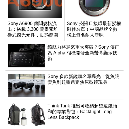
Sony A6900 傳聞規格流
Sony 公開 E 接環最新授權
出：搭載 3,300 萬畫素堆
夥伴名單！中國品牌全數
疊式感光元件，動態範圍
榜上無名耐人尋味
超過 15 級
續航力將迎來重大突破？Sony 傳正
為 Alpha 相機開發全新螢幕顯示技
術
Sony 多款新鏡頭名單曝光！從魚眼
變焦到超望遠定焦原型鏡現身
Think Tank 推出可收納超望遠鏡頭
和的專業背包：BackLight Long
Lens Backpack