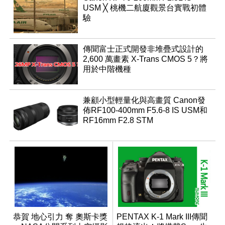
USM ╳ 桃機二航廈觀景台實戰初體
驗
傳聞富士正式開發非堆疊式設計的
2,600 萬畫素 X-Trans CMOS 5？將
用於中階機種
兼顧小型輕量化與高畫質 Canon發
佈RF100-400mm F5.6-8 IS USM和
RF16mm F2.8 STM
恭賀 地心引力 奪 奧斯卡獎
PENTAX K-1 Mark III傳聞