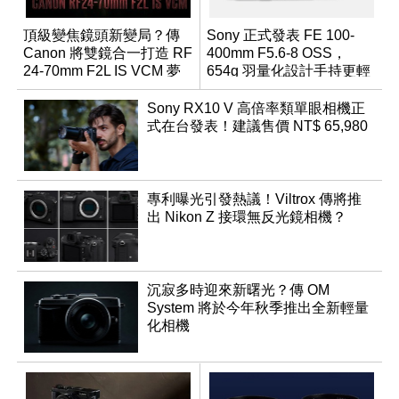
頂級變焦鏡頭新變局？傳
Sony 正式發表 FE 100-
Canon 將雙鏡合一打造 RF
400mm F5.6-8 OSS，
24-70mm F2L IS VCM 夢
654g 羽量化設計手持更輕
幻規格
鬆
Sony RX10 V 高倍率類單眼相機正
式在台發表！建議售價 NT$ 65,980
專利曝光引發熱議！Viltrox 傳將推
出 Nikon Z 接環無反光鏡相機？
沉寂多時迎來新曙光？傳 OM
System 將於今年秋季推出全新輕量
化相機