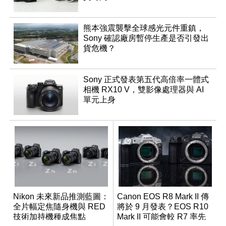
熊本強震襲擊全球感光元件重鎮，
Sony 確認廠房暫停生產是否引發出
貨危機？
Sony 正式發表第五代高倍率一體式
相機 RX10 V，雙影像處理器與 AI
單元上身
Nikon 未來新品推測藍圖：
Canon EOS R8 Mark II 傳
全片幅定焦隨身機與 RED
將於 9 月發表？EOS R10
技術加持機種成焦點
Mark II 可能會較 R7 率先