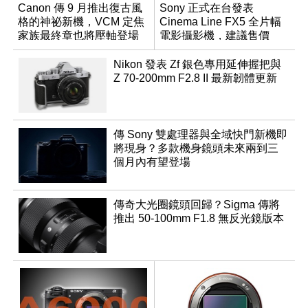
Canon 傳 9 月推出復古風
Sony 正式在台發表
格的神祕新機，VCM 定焦
Cinema Line FX5 全片幅
家族最終章也將壓軸登場
電影攝影機，建議售價
NT$144,980
Nikon 發表 Zf 銀色專用延伸握把與
Z 70-200mm F2.8 II 最新韌體更新
傳 Sony 雙處理器與全域快門新機即
將現身？多款機身鏡頭未來兩到三
個月內有望登場
傳奇大光圈鏡頭回歸？Sigma 傳將
推出 50-100mm F1.8 無反光鏡版本