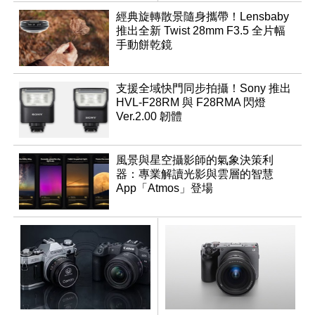
推出
經典旋轉散景隨身攜帶！Lensbaby
推出全新 Twist 28mm F3.5 全片幅
手動餅乾鏡
支援全域快門同步拍攝！Sony 推出
HVL-F28RM 與 F28RMA 閃燈
Ver.2.00 韌體
風景與星空攝影師的氣象決策利
器：專業解讀光影與雲層的智慧
App「Atmos」登場