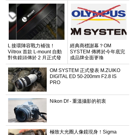
L 接環陣容戰力補強！
經典商標謝幕？OM
Viltrox 首款 L-mount 自動
SYSTEM 傳將於今年底完
對焦鏡頭傳於 2 月正式發
成品牌全面更換
表
OM SYSTEM 正式發表 M.ZUIKO
DIGITAL ED 50-200mm F2.8 IS
PRO
Nikon Df - 重溫攝影的初衷
極致大光圈人像鏡現身！Sigma