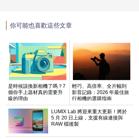
你可能也喜歡這些文章
是時候該換新相機了嗎？7
輕巧、高倍率、全片幅到
個你手上器材真的需要升
影音記錄：2026 年最佳旅
級的理由
行相機的選購指南
LUMIX Lab 將迎來重大更新！將於
5 月 20 日上線，支援有線連接與
RAW 檔後製