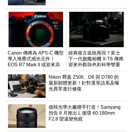
Canon 傳將為 APS-C 機型
經典復古血統再現？富士
導入堆疊式感光元件！
下一代旗艦相機 X-T6 傳將
EOS R7 Mark II 或迎來高
迎來外觀與色彩科學雙重
速讀出升級
優化
Nikon 釋蓋 Z50II、D6 與 D780 的
最新韌體更新！針對選單語系及曝
光異常進行修復
德韓光學大廠聯手打造！Samyang
預告 8 月推出 L 接環 60-180mm
F2.8 望遠變焦鏡