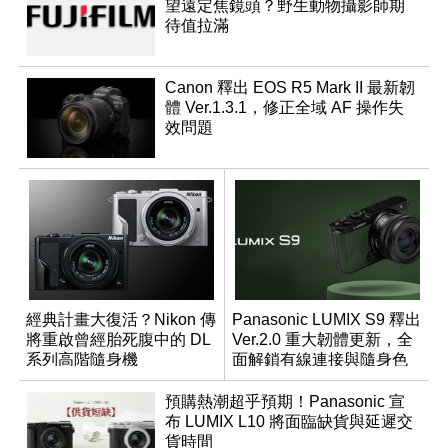
望遠定焦鏡頭？野生動物攝影師期
待值拉滿
Canon 釋出 EOS R5 Mark II 最新韌
體 Ver.1.3.1，修正全域 AF 操作失
效問題
經典計畫大復活？Nikon 傳
Panasonic LUMIX S9 釋出
將重啟曾經胎死腹中的 DL
Ver.2.0 重大韌體更新，全
系列高階隨身機
面解鎖有線連接與隨身色
調編輯
預購熱潮超乎預期！Panasonic 宣
布 LUMIX L10 將面臨缺貨與延遲交
貨時間