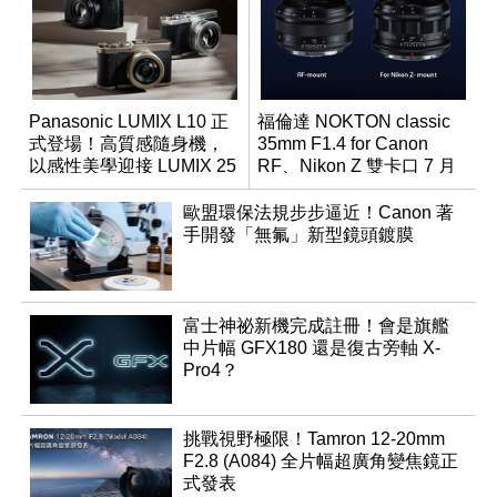
Panasonic LUMIX L10 正
福倫達 NOKTON classic
式登場！高質感隨身機，
35mm F1.4 for Canon
以感性美學迎接 LUMIX 25
RF、Nikon Z 雙卡口 7 月
週年
同步登台
歐盟環保法規步步逼近！Canon 著
手開發「無氟」新型鏡頭鍍膜
富士神祕新機完成註冊！會是旗艦
中片幅 GFX180 還是復古旁軸 X-
Pro4？
挑戰視野極限！Tamron 12-20mm
F2.8 (A084) 全片幅超廣角變焦鏡正
式發表