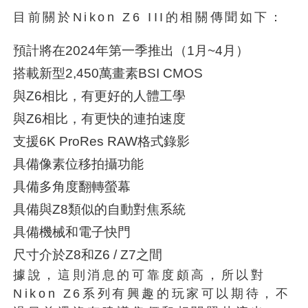
目前關於Nikon Z6 III的相關傳聞如下：
預計將在2024年第一季推出（1月~4月）
搭載新型2,450萬畫素BSI CMOS
與Z6相比，有更好的人體工學
與Z6相比，有更快的連拍速度
支援6K ProRes RAW格式錄影
具備像素位移拍攝功能
具備多角度翻轉螢幕
具備與Z8類似的自動對焦系統
具備機械和電子快門
尺寸介於Z8和Z6 / Z7之間
據說，這則消息的可靠度頗高，所以對
Nikon Z6系列有興趣的玩家可以期待，不