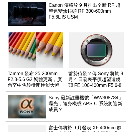
Canon 傳將於 9 月推出全新 RF 超
望遠變焦鏡頭 RF 300-600mm
F5.6L IS USM
Tamron 發布 25-200mm
蓄勢待發？傳 Sony 將於 8
F2.8-5.6 G2 韌體更新，廣
月 4 日發表平價超望遠鏡
角至中焦段微距性能大幅
頭 FE 100-400mm F5.6-8
升級
Sony 最新註冊機號「WW308784」
曝光，隨身機或 APS-C 系統將迎新
成員？
富士傳將於 9 月發表 XF 400mm 超