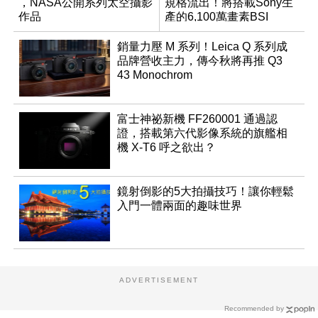
，NASA公開系列太空攝影
規格流出！將搭載Sony生
作品
產的6,100萬畫素BSI
CMOS？
銷量力壓 M 系列！Leica Q 系列成
品牌營收主力，傳今秋將再推 Q3
43 Monochrom
富士神祕新機 FF260001 通過認
證，搭載第六代影像系統的旗艦相
機 X-T6 呼之欲出？
鏡射倒影的5大拍攝技巧！讓你輕鬆
入門一體兩面的趣味世界
ADVERTISEMENT
Recommended by