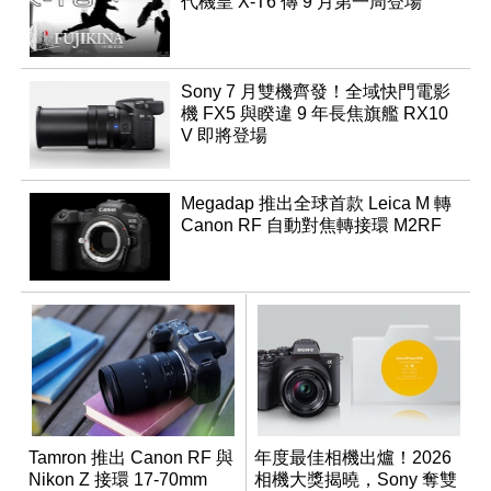
代機皇 X-T6 傳 9 月第一周登場
Sony 7 月雙機齊發！全域快門電影
機 FX5 與睽違 9 年長焦旗艦 RX10
V 即將登場
Megadap 推出全球首款 Leica M 轉
Canon RF 自動對焦轉接環 M2RF
Tamron 推出 Canon RF 與
年度最佳相機出爐！2026
Nikon Z 接環 17-70mm
相機大獎揭曉，Sony 奪雙