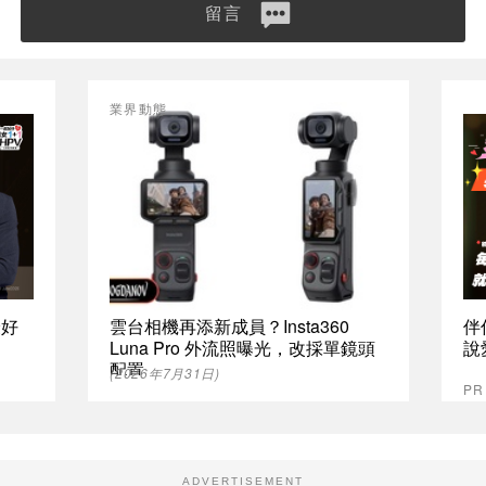
留言
業界動態
最好
雲台相機再添新成員？Insta360
伴
Luna Pro 外流照曝光，改採單鏡頭
說
配置
(2026年7月31日)
P
ADVERTISEMENT