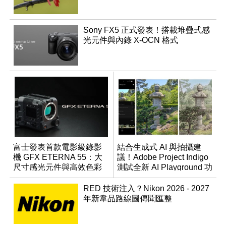
Sony FX5 正式發表！搭載堆疊式感
光元件與內錄 X-OCN 格式
富士發表首款電影級錄影
結合生成式 AI 與拍攝建
機 GFX ETERNA 55：大
議！Adobe Project Indigo
尺寸感光元件與高效色彩
測試全新 AI Playground 功
管理
能
RED 技術注入？Nikon 2026 - 2027
年新韋品路線圖傳聞匯整