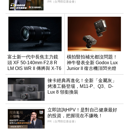
PR（台灣癌症基金會）
富士新一代中長焦主力鏡
橫拍豎拍補光都沒問題！
頭 XF 50-140mm F2.8 R
神牛發表全新 Godox Lux
LM OIS WR II 傳將與 X-T6
Junior II 復古機頂閃光燈
同步亮相
徠卡經典再進化！全新「金屬灰」
烤漆工藝登場，M11-P、Q3、D-
Lux 8 領銜換裝
立即諮詢HPV！是對自己健康最好
的投資，把握現在不嫌晚！
PR（台灣癌症基金會）