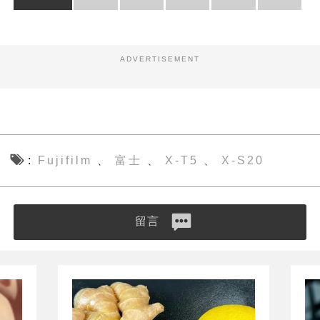
ADVERTISEMENT
Fujifilm
富士
X-T5
X-S20
、
、
、
留言