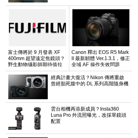
富士傳將於 9 月發表 XF
Canon 釋出 EOS R5 Mark
400mm 超望遠定焦鏡頭？
II 最新韌體 Ver.1.3.1，修正
野生動物攝影師期待值拉
全域 AF 操作失效問題
滿
經典計畫大復活？Nikon 傳將重啟
曾經胎死腹中的 DL 系列高階隨身機
雲台相機再添新成員？Insta360
Luna Pro 外流照曝光，改採單鏡頭
配置