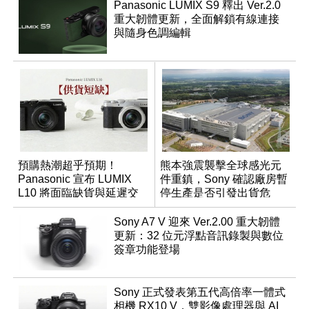
Panasonic LUMIX S9 釋出 Ver.2.0
重大韌體更新，全面解鎖有線連接
與隨身色調編輯
預購熱潮超乎預期！
熊本強震襲擊全球感光元
Panasonic 宣布 LUMIX
件重鎮，Sony 確認廠房暫
L10 將面臨缺貨與延遲交
停生產是否引發出貨危
貨時間
機？
Sony A7 V 迎來 Ver.2.00 重大韌體
更新：32 位元浮點音訊錄製與數位
簽章功能登場
Sony 正式發表第五代高倍率一體式
相機 RX10 V，雙影像處理器與 AI