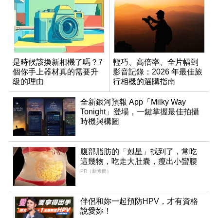
是時候該換新相機了嗎？7
輕巧、高倍率、全片幅到
個你手上器材真的需要升
影音記錄：2026 年最佳旅
級的理由
行相機的選購指南
全新銀河預報 App「Milky Way
Tonight」登場，一鍵掌握最佳拍攝
時機與構圖
腹部脂肪的「剋星」找到了，常吃
這幾物，吃走大肚囊，瘦出小蠻腰
PR（新素簡）
伴侶和妳一起預防HPV，才有資格
說愛妳！