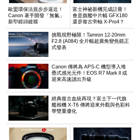
歐盟環保法規步步逼近！
富士神祕新機完成註冊！
Canon 著手開發「無氟」
會是旗艦中片幅 GFX180
新型鏡頭鍍膜
還是復古旁軸 X-Pro4？
挑戰視野極限！Tamron 12-20mm
F2.8 (A084) 全片幅超廣角變焦鏡正
式發表
Canon 傳將為 APS-C 機型導入堆
疊式感光元件！EOS R7 Mark II 或
迎來高速讀出升級
經典復古血統再現？富士下一代旗
艦相機 X-T6 傳將迎來外觀與色彩科
學雙重優化