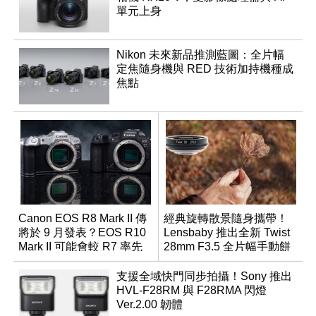
單元上身
Nikon 未來新品推測藍圖：全片幅
定焦隨身機與 RED 技術加持機種成
焦點
Canon EOS R8 Mark II 傳
經典旋轉散景隨身攜帶！
將於 9 月發表？EOS R10
Lensbaby 推出全新 Twist
Mark II 可能會較 R7 率先
28mm F3.5 全片幅手動餅
推出
乾鏡
支援全域快門同步拍攝！Sony 推出
HVL-F28RM 與 F28RMA 閃燈
Ver.2.00 韌體