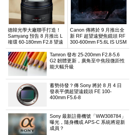
德韓光學大廠聯手打造！
Canon 傳將於 9 月推出全
Samyang 預告 8 月推出 L
新 RF 超望遠變焦鏡頭 RF
接環 60-180mm F2.8 望遠
300-600mm F5.6L IS USM
變焦鏡
Tamron 發布 25-200mm F2.8-5.6
G2 韌體更新，廣角至中焦段微距性
能大幅升級
蓄勢待發？傳 Sony 將於 8 月 4 日
發表平價超望遠鏡頭 FE 100-
400mm F5.6-8
Sony 最新註冊機號「WW308784」
曝光，隨身機或 APS-C 系統將迎新
成員？