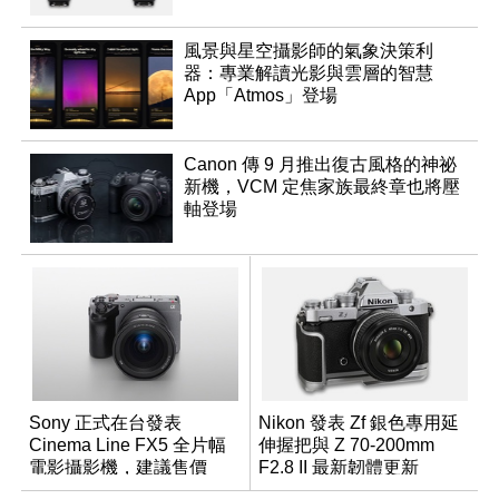
風景與星空攝影師的氣象決策利
器：專業解讀光影與雲層的智慧
App「Atmos」登場
Canon 傳 9 月推出復古風格的神祕
新機，VCM 定焦家族最終章也將壓
軸登場
Sony 正式在台發表
Nikon 發表 Zf 銀色專用延
Cinema Line FX5 全片幅
伸握把與 Z 70-200mm
電影攝影機，建議售價
F2.8 II 最新韌體更新
NT$144,980