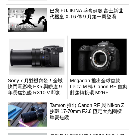
巴黎 FUJIKINA 盛會倒數 富士新世
代機皇 X-T6 傳 9 月第一周登場
Sony 7 月雙機齊發！全域
Megadap 推出全球首款
快門電影機 FX5 與睽違 9
Leica M 轉 Canon RF 自動
年長焦旗艦 RX10 V 即將
對焦轉接環 M2RF
登場
Tamron 推出 Canon RF 與 Nikon Z
接環 17-70mm F2.8 恆定大光圈標
準變焦鏡