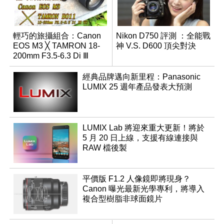
輕巧的旅攝組合：Canon
Nikon D750 評測 ：全能戰
EOS M3 ╳ TAMRON 18-
神 V.S. D600 頂尖對決
200mm F3.5-6.3 Di Ⅲ
VC（B011）實測報導
經典品牌邁向新里程：Panasonic
LUMIX 25 週年產品發表大預測
LUMIX Lab 將迎來重大更新！將於
5 月 20 日上線，支援有線連接與
RAW 檔後製
平價版 F1.2 人像鏡即將現身？
Canon 曝光最新光學專利，將導入
複合型樹脂非球面鏡片