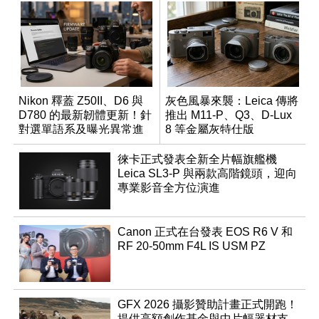
Nikon 釋蓋 Z50II、D6 與
灰色風暴來襲：Leica 傳將
D780 的最新韌體更新！針
推出 M11-P、Q3、D-Lux
對選單語系及曝光異常進
8 等金屬灰特仕版
行修復
徠卡正式發表全新全片幅旗艦機
Leica SL3-P 與兩款高階鏡頭，迎向
專業影音全方位演進
Canon 正式在台發表 EOS R6 V 和
RF 20-50mm F4L IS USM PZ
GFX 2026 攝影贊助計畫正式開跑！
提供高額創作基金與中片幅器材支