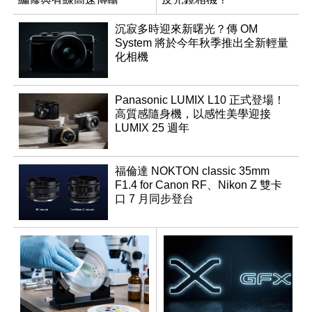
沉寂多時迎來新曙光？傳 OM
System 將於今年秋季推出全新輕量
化相機
Panasonic LUMIX L10 正式登場！
高質感隨身機，以感性美學迎接
LUMIX 25 週年
福倫達 NOKTON classic 35mm
F1.4 for Canon RF、Nikon Z 雙卡
口 7 月同步登台