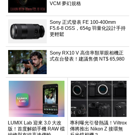
VCM 夢幻規格
Sony 正式發表 FE 100-400mm
F5.6-8 OSS，654g 羽量化設計手持
更輕鬆
Sony RX10 V 高倍率類單眼相機正
式在台發表！建議售價 NT$ 65,980
LUMIX Lab 迎來 3.0 大改
專利曝光引發熱議！Viltrox
版！首度解鎖手機 RAW 檔
傳將推出 Nikon Z 接環無
編修與有線高速傳輸
反光鏡相機？