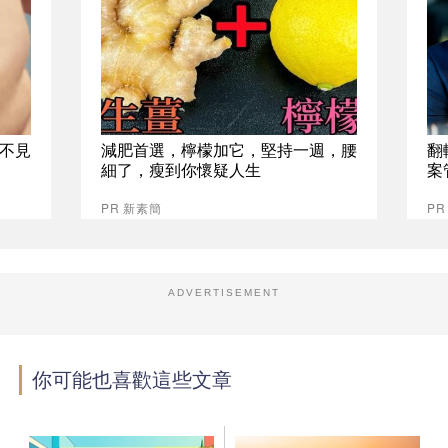
不見
減肥首選，檸檬加它，堅持一週，腰
翻
細了，瘦到你懷疑人生
案
PR 新素簡
P
ADVERTISEMENT
你可能也喜歡這些文章