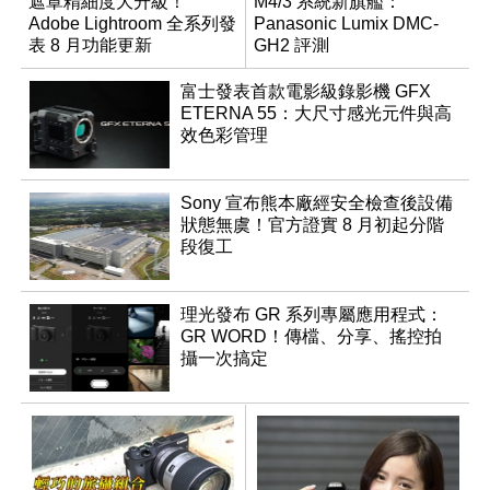
遮罩精細度大升級！
M4/3 系統新旗艦：
Adobe Lightroom 全系列發
Panasonic Lumix DMC-
表 8 月功能更新
GH2 評測
富士發表首款電影級錄影機 GFX
ETERNA 55：大尺寸感光元件與高
效色彩管理
Sony 宣布熊本廠經安全檢查後設備
狀態無虞！官方證實 8 月初起分階
段復工
理光發布 GR 系列專屬應用程式：
GR WORD！傳檔、分享、搖控拍
攝一次搞定