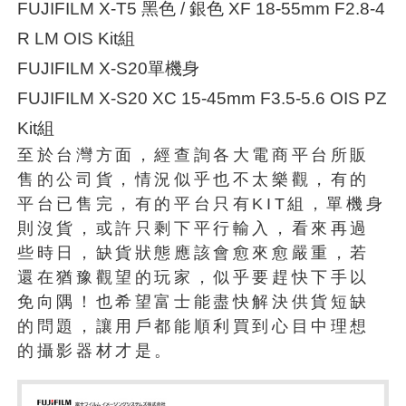
FUJIFILM X-T5 黑色 / 銀色 XF 18-55mm F2.8-4
R LM OIS Kit組
FUJIFILM X-S20單機身
FUJIFILM X-S20 XC 15-45mm F3.5-5.6 OIS PZ
Kit組
至於台灣方面，經查詢各大電商平台所販
售的公司貨，情況似乎也不太樂觀，有的
平台已售完，有的平台只有KIT組，單機身
則沒貨，或許只剩下平行輸入，看來再過
些時日，缺貨狀態應該會愈來愈嚴重，若
還在猶豫觀望的玩家，似乎要趕快下手以
免向隅！也希望富士能盡快解決供貨短缺
的問題，讓用戶都能順利買到心目中理想
的攝影器材才是。