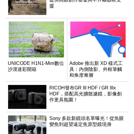
援
UNICODE H1N1-Mini數位
Adobe 推出新 XD 樣式工
沙漠迷彩開箱
具：內側陰影、外框筆觸
和角度漸層
RICOH發布GR III HDF / GR IIIx
HDF，搭配高光擴散濾鏡，影像創
作更具氛圍！
Sony 多款新鏡頭名單曝光！從魚眼
變焦到超望遠定焦原型鏡現身