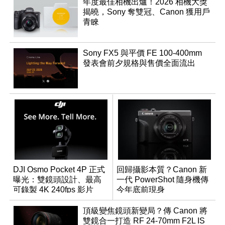
年度最佳相機出爐！2026 相機大獎
揭曉，Sony 奪雙冠、Canon 獲用戶
青睞
Sony FX5 與平價 FE 100-400mm
發表會前夕規格與售價全面流出
DJI Osmo Pocket 4P 正式
回歸攝影本質？Canon 新
曝光：雙鏡頭設計、最高
一代 PowerShot 隨身機傳
可錄製 4K 240fps 影片
今年底前現身
頂級變焦鏡頭新變局？傳 Canon 將
雙鏡合一打造 RF 24-70mm F2L IS