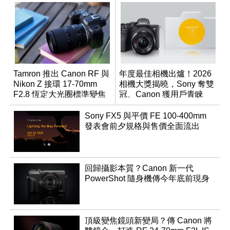
Tamron 推出 Canon RF 與
年度最佳相機出爐！2026
Nikon Z 接環 17-70mm
相機大獎揭曉，Sony 奪雙
F2.8 恆定大光圈標準變焦
冠、Canon 獲用戶青睞
鏡
Sony FX5 與平價 FE 100-400mm
發表會前夕規格與售價全面流出
回歸攝影本質？Canon 新一代
PowerShot 隨身機傳今年底前現身
頂級變焦鏡頭新變局？傳 Canon 將