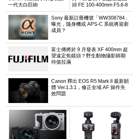
一代大白巨砲
頭 FE 100-400mm F5.6-8
Sony 最新註冊機號「WW308784」
曝光，隨身機或 APS-C 系統將迎新
成員？
富士傳將於 9 月發表 XF 400mm 超
望遠定焦鏡頭？野生動物攝影師期
待值拉滿
Canon 釋出 EOS R5 Mark II 最新韌
體 Ver.1.3.1，修正全域 AF 操作失
效問題