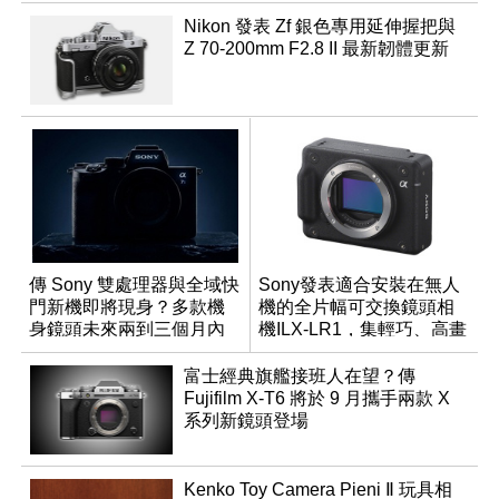
Nikon 發表 Zf 銀色專用延伸握把與
Z 70-200mm F2.8 II 最新韌體更新
傳 Sony 雙處理器與全域快
Sony發表適合安裝在無人
門新機即將現身？多款機
機的全片幅可交換鏡頭相
身鏡頭未來兩到三個月內
機ILX-LR1，集輕巧、高畫
有望登場
質於一身
富士經典旗艦接班人在望？傳
Fujifilm X-T6 將於 9 月攜手兩款 X
系列新鏡頭登場
Kenko Toy Camera Pieni Ⅱ 玩具相