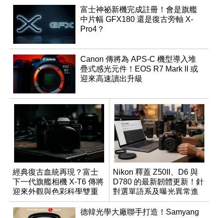
富士神祕新機完成註冊！會是旗艦
中片幅 GFX180 還是復古旁軸 X-
Pro4？
Canon 傳將為 APS-C 機型導入堆
疊式感光元件！EOS R7 Mark II 或
迎來高速讀出升級
經典復古血統再現？富士
Nikon 釋蓋 Z50II、D6 與
下一代旗艦相機 X-T6 傳將
D780 的最新韌體更新！針
迎來外觀與色彩科學雙重
對選單語系及曝光異常進
優化
行修復
德韓光學大廠聯手打造！Samyang