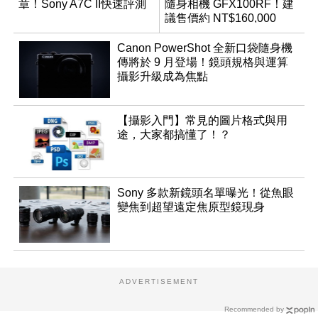
章！Sony A7C II快速評測
隨身相機 GFX100RF！建
議售價約 NT$160,000
Canon PowerShot 全新口袋隨身機
傳將於 9 月登場！鏡頭規格與運算
攝影升級成為焦點
【攝影入門】常見的圖片格式與用
途，大家都搞懂了！？
Sony 多款新鏡頭名單曝光！從魚眼
變焦到超望遠定焦原型鏡現身
ADVERTISEMENT
Recommended by