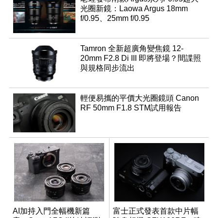
光圈新鏡：Laowa Argus 18mm
f/0.95、25mm f/0.95
Tamron 全新超廣角變焦鏡 12-
20mm F2.8 Di III 即將登場？間諜照
與規格同步流出
輕便易攜的平價大光圈鏡頭 Canon
RF 50mm F1.8 STM試用報告
AI加持入門全幅機新篇
富士正式發表首款中片幅