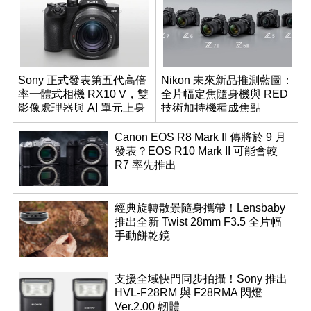
Sony 正式發表第五代高倍
Nikon 未來新品推測藍圖：
率一體式相機 RX10 V，雙
全片幅定焦隨身機與 RED
影像處理器與 AI 單元上身
技術加持機種成焦點
Canon EOS R8 Mark II 傳將於 9 月
發表？EOS R10 Mark II 可能會較
R7 率先推出
經典旋轉散景隨身攜帶！Lensbaby
推出全新 Twist 28mm F3.5 全片幅
手動餅乾鏡
支援全域快門同步拍攝！Sony 推出
HVL-F28RM 與 F28RMA 閃燈
Ver.2.00 韌體