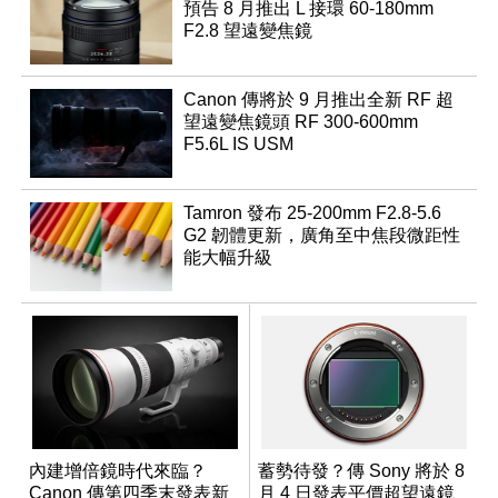
預告 8 月推出 L 接環 60-180mm
F2.8 望遠變焦鏡
Canon 傳將於 9 月推出全新 RF 超
望遠變焦鏡頭 RF 300-600mm
F5.6L IS USM
Tamron 發布 25-200mm F2.8-5.6
G2 韌體更新，廣角至中焦段微距性
能大幅升級
內建增倍鏡時代來臨？
蓄勢待發？傳 Sony 將於 8
Canon 傳第四季末發表新
月 4 日發表平價超望遠鏡