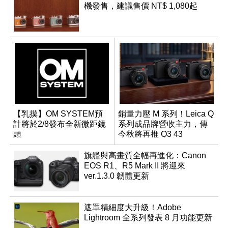
機發售，建議售價 NT$ 1,080起
【乳摸】OM SYSTEM預
銷量力壓 M 系列！Leica Q
計將於2/8發布全新微距鏡
系列成品牌營收主力，傳
頭
今秋將再推 Q3 43
Monochrom
旗艦與高畫質全幅再進化：Canon
EOS R1、R5 Mark II 將迎來
ver.1.3.0 韌體更新
遮罩精細度大升級！Adobe
Lightroom 全系列發表 8 月功能更新