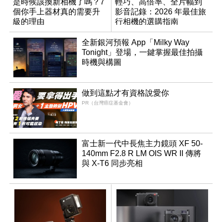
是時候該換新相機了嗎？7
輕巧、高倍率、全片幅到
個你手上器材真的需要升
影音記錄：2026 年最佳旅
級的理由
行相機的選購指南
全新銀河預報 App「Milky Way
Tonight」登場，一鍵掌握最佳拍攝
時機與構圖
做到這點才有資格說愛你
PR（台灣癌症基金會）
富士新一代中長焦主力鏡頭 XF 50-
140mm F2.8 R LM OIS WR II 傳將
與 X-T6 同步亮相