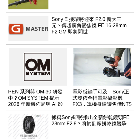
Sony E 接環將迎來 F2.0 新大三
元？傳超廣角變焦鏡 FE 16-28mm
F2 GM 即將問世
PEN 系列與 OM-30 研發
電影感觸手可及，Sony正
中？OM SYSTEM 揭示
式發佈全幅電影攝影機
2026 年新機佈局與 AI 影
FX3，單機身建議售價NT$
像藍圖
109,980
據稱Sony即將推出全新餅乾鏡頭FE
28mm F2.8？將於副廠餅乾鏡競爭