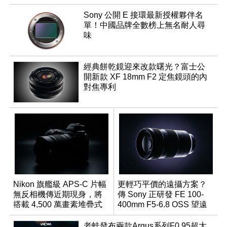
Sony 公開 E 接環最新授權夥伴名
單！中國品牌全數榜上無名耐人尋
味
經典餅乾鏡迎來改款曙光？富士公
開新款 XF 18mm F2 定焦鏡頭的內
對焦專利
Nikon 旗艦級 APS-C 片幅
更輕巧平價的遠攝方案？
無反相機傳近期現身，將
傳 Sony 正研發 FE 100-
搭載 4,500 萬畫素堆疊式
400mm F5-6.8 OSS 望遠
感光元件？
變焦鏡頭
老蛙發布兩款Argus系列F0.95超大