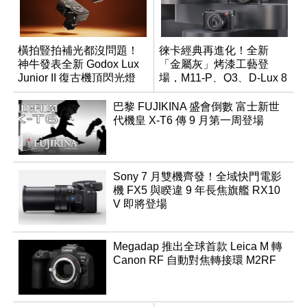
橫拍豎拍補光都沒問題！
徠卡經典再進化！全新
神牛發表全新 Godox Lux
「金屬灰」烤漆工藝登
Junior II 復古機頂閃光燈
場，M11-P、Q3、D-Lux 8
領銜換裝
巴黎 FUJIKINA 盛會倒數 富士新世
代機皇 X-T6 傳 9 月第一周登場
Sony 7 月雙機齊發！全域快門電影
機 FX5 與睽違 9 年長焦旗艦 RX10
V 即將登場
Megadap 推出全球首款 Leica M 轉
Canon RF 自動對焦轉接環 M2RF