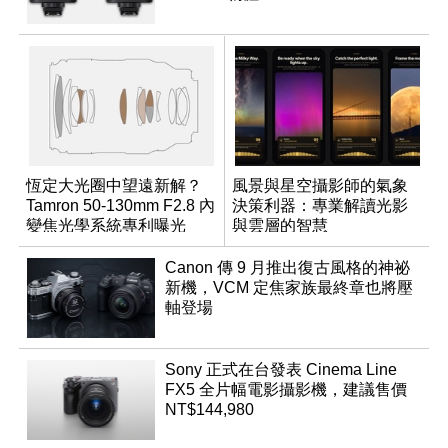
恆定大光圈中望遠新解？
風景與星空攝影師的氣象
Tamron 50-130mm F2.8 內
決策利器：專業解讀光影
變焦光學系統專利曝光
與雲層的智慧
App「Atmos」登場
Canon 傳 9 月推出復古風格的神祕
新機，VCM 定焦家族最終章也將壓
軸登場
Sony 正式在台發表 Cinema Line
FX5 全片幅電影攝影機，建議售價
NT$144,980