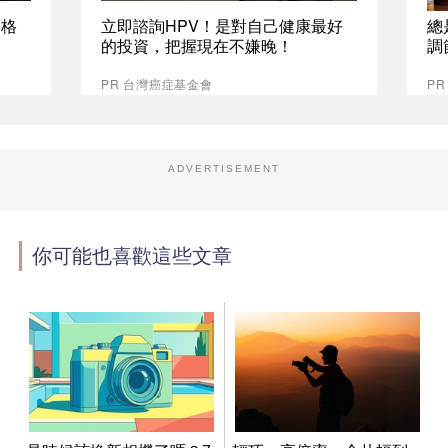
資格
立即諮詢HPV！是對自己健康最好
總
的投資，把握現在不嫌晚！
調
PR 台灣癌症基金會
P
ADVERTISEMENT
你可能也喜歡這些文章