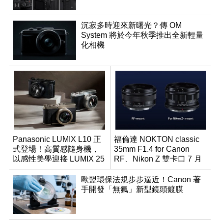
沉寂多時迎來新曙光？傳 OM
System 將於今年秋季推出全新輕量
化相機
Panasonic LUMIX L10 正
福倫達 NOKTON classic
式登場！高質感隨身機，
35mm F1.4 for Canon
以感性美學迎接 LUMIX 25
RF、Nikon Z 雙卡口 7 月
週年
同步登台
歐盟環保法規步步逼近！Canon 著
手開發「無氟」新型鏡頭鍍膜