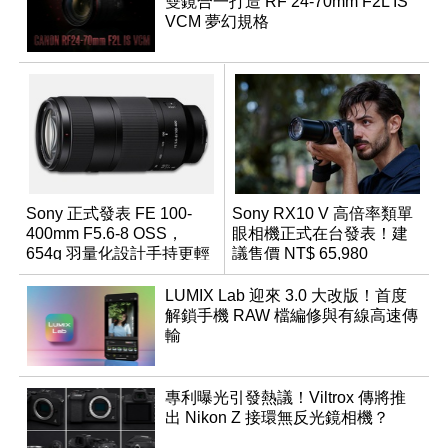
雙鏡合一打造 RF 24-70mm F2L IS
VCM 夢幻規格
Sony 正式發表 FE 100-
Sony RX10 V 高倍率類單
400mm F5.6-8 OSS，
眼相機正式在台發表！建
654g 羽量化設計手持更輕
議售價 NT$ 65,980
鬆
LUMIX Lab 迎來 3.0 大改版！首度
解鎖手機 RAW 檔編修與有線高速傳
輸
專利曝光引發熱議！Viltrox 傳將推
出 Nikon Z 接環無反光鏡相機？