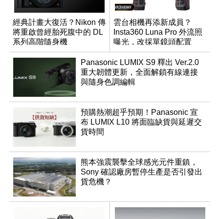
經典計畫大復活？Nikon 傳
雲台相機再添新成員？
將重啟曾經胎死腹中的 DL
Insta360 Luna Pro 外流照
系列高階隨身機
曝光，改採單鏡頭配置
Panasonic LUMIX S9 釋出 Ver.2.0
重大韌體更新，全面解鎖有線連接
與隨身色調編輯
預購熱潮超乎預期！Panasonic 宣
布 LUMIX L10 將面臨缺貨與延遲交
貨時間
熊本強震襲擊全球感光元件重鎮，
Sony 確認廠房暫停生產是否引發出
貨危機？