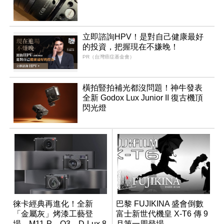
立即諮詢HPV！是對自己健康最好
的投資，把握現在不嫌晚！
PR（台灣癌症基金會）
橫拍豎拍補光都沒問題！神牛發表
全新 Godox Lux Junior II 復古機頂
閃光燈
徠卡經典再進化！全新
巴黎 FUJIKINA 盛會倒數
「金屬灰」烤漆工藝登
富士新世代機皇 X-T6 傳 9
場，M11-P、Q3、D-Lux 8
月第一周登場