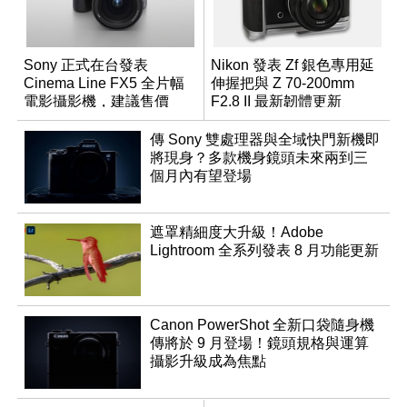
Sony 正式在台發表
Nikon 發表 Zf 銀色專用延
Cinema Line FX5 全片幅
伸握把與 Z 70-200mm
電影攝影機，建議售價
F2.8 II 最新韌體更新
NT$144,980
傳 Sony 雙處理器與全域快門新機即
將現身？多款機身鏡頭未來兩到三
個月內有望登場
遮罩精細度大升級！Adobe
Lightroom 全系列發表 8 月功能更新
Canon PowerShot 全新口袋隨身機
傳將於 9 月登場！鏡頭規格與運算
攝影升級成為焦點