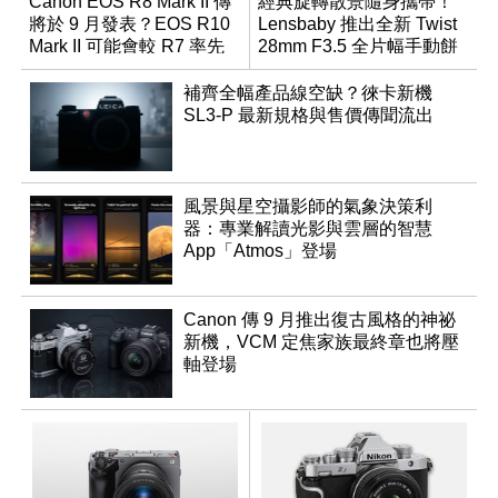
Canon EOS R8 Mark II 傳
經典旋轉散景隨身攜帶！
將於 9 月發表？EOS R10
Lensbaby 推出全新 Twist
Mark II 可能會較 R7 率先
28mm F3.5 全片幅手動餅
推出
乾鏡
補齊全幅產品線空缺？徠卡新機
SL3-P 最新規格與售價傳聞流出
風景與星空攝影師的氣象決策利
器：專業解讀光影與雲層的智慧
App「Atmos」登場
Canon 傳 9 月推出復古風格的神祕
新機，VCM 定焦家族最終章也將壓
軸登場