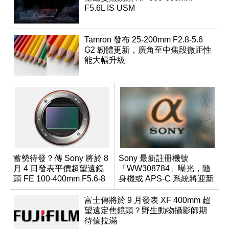
F5.6L IS USM
Tamron 發布 25-200mm F2.8-5.6
G2 韌體更新，廣角至中焦段微距性
能大幅升級
蓄勢待發？傳 Sony 將於 8
Sony 最新註冊機號
月 4 日發表平價超望遠鏡
「WW308784」曝光，隨
頭 FE 100-400mm F5.6-8
身機或 APS-C 系統將迎新
成員？
富士傳將於 9 月發表 XF 400mm 超
望遠定焦鏡頭？野生動物攝影師期
待值拉滿