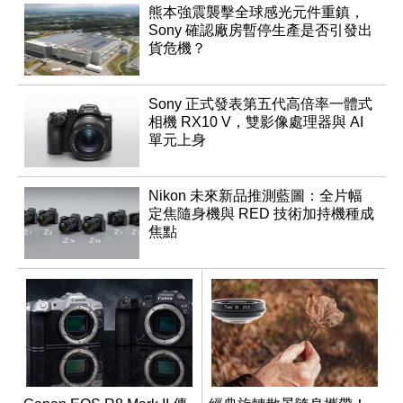
熊本強震襲擊全球感光元件重鎮，
Sony 確認廠房暫停生產是否引發出
貨危機？
Sony 正式發表第五代高倍率一體式
相機 RX10 V，雙影像處理器與 AI
單元上身
Nikon 未來新品推測藍圖：全片幅
定焦隨身機與 RED 技術加持機種成
焦點