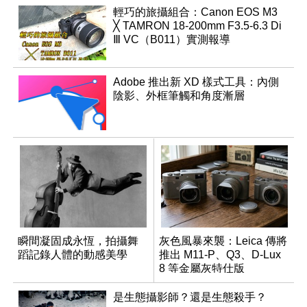
輕巧的旅攝組合：Canon EOS M3
╳ TAMRON 18-200mm F3.5-6.3 Di
Ⅲ VC（B011）實測報導
Adobe 推出新 XD 樣式工具：內側
陰影、外框筆觸和角度漸層
瞬間凝固成永恆，拍攝舞
灰色風暴來襲：Leica 傳將
蹈記錄人體的動感美學
推出 M11-P、Q3、D-Lux
8 等金屬灰特仕版
是生態攝影師？還是生態殺手？