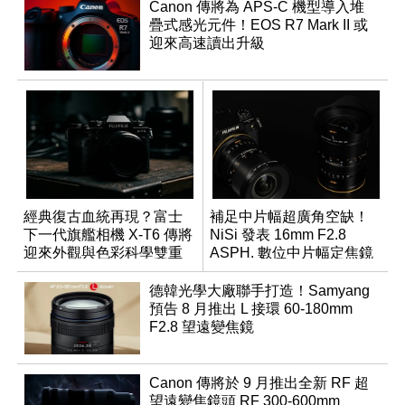
Canon 傳將為 APS-C 機型導入堆
疊式感光元件！EOS R7 Mark II 或
迎來高速讀出升級
經典復古血統再現？富士
補足中片幅超廣角空缺！
下一代旗艦相機 X-T6 傳將
NiSi 發表 16mm F2.8
迎來外觀與色彩科學雙重
ASPH. 數位中片幅定焦鏡
優化
德韓光學大廠聯手打造！Samyang
預告 8 月推出 L 接環 60-180mm
F2.8 望遠變焦鏡
Canon 傳將於 9 月推出全新 RF 超
望遠變焦鏡頭 RF 300-600mm