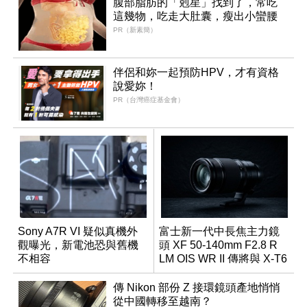
腹部脂肪的「剋星」找到了，常吃
這幾物，吃走大肚囊，瘦出小蠻腰
PR（新素簡）
伴侶和妳一起預防HPV，才有資格
說愛妳！
PR（台灣癌症基金會）
Sony A7R VI 疑似真機外
富士新一代中長焦主力鏡
觀曝光，新電池恐與舊機
頭 XF 50-140mm F2.8 R
不相容
LM OIS WR II 傳將與 X-T6
同步亮相
傳 Nikon 部份 Z 接環鏡頭產地悄悄
從中國轉移至越南？