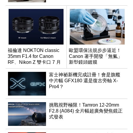
福倫達 NOKTON classic
歐盟環保法規步步逼近！
35mm F1.4 for Canon
Canon 著手開發「無氟」
RF、Nikon Z 雙卡口 7 月
新型鏡頭鍍膜
同步登台
富士神祕新機完成註冊！會是旗艦
中片幅 GFX180 還是復古旁軸 X-
Pro4？
挑戰視野極限！Tamron 12-20mm
F2.8 (A084) 全片幅超廣角變焦鏡正
式發表