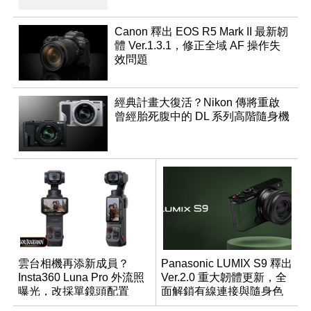
Canon 釋出 EOS R5 Mark II 最新韌
體 Ver.1.3.1，修正全域 AF 操作失
效問題
經典計畫大復活？Nikon 傳將重啟
曾經胎死腹中的 DL 系列高階隨身機
雲台相機再添新成員？
Panasonic LUMIX S9 釋出
Insta360 Luna Pro 外流照
Ver.2.0 重大韌體更新，全
曝光，改採單鏡頭配置
面解鎖有線連接與隨身色
調編輯