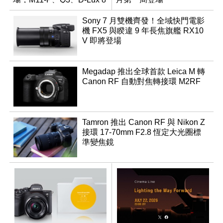
領銜換裝
Sony 7 月雙機齊發！全域快門電影
機 FX5 與睽違 9 年長焦旗艦 RX10
V 即將登場
Megadap 推出全球首款 Leica M 轉
Canon RF 自動對焦轉接環 M2RF
Tamron 推出 Canon RF 與 Nikon Z
接環 17-70mm F2.8 恆定大光圈標
準變焦鏡