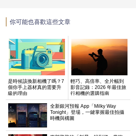
你可能也喜歡這些文章
是時候該換新相機了嗎？7
輕巧、高倍率、全片幅到
個你手上器材真的需要升
影音記錄：2026 年最佳旅
級的理由
行相機的選購指南
全新銀河預報 App「Milky Way
Tonight」登場，一鍵掌握最佳拍攝
時機與構圖