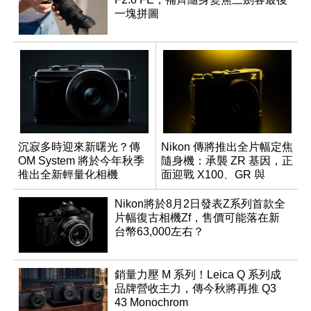
一塊拼圖
沉寂多時迎來新曙光？傳
Nikon 傳將推出全片幅定焦
OM System 將於今年秋季
隨身機：承襲 ZR 基因，正
推出全新輕量化相機
面迎戰 X100、GR 與
RX1R 系列
Nikon將於8月2日發表Z系列首款全
片幅復古相機Zf，售價可能落在新
台幣63,000左右？
銷量力壓 M 系列！Leica Q 系列成
品牌營收主力，傳今秋將再推 Q3
43 Monochrom