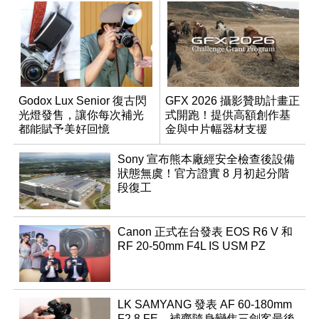
Godox Lux Senior 復古閃
GFX 2026 攝影贊助計畫正
光燈發售，讓你每次補光
式開跑！提供高額創作基
都能賦予美好回憶
金與中片幅器材支援
Sony 宣布熊本廠經安全檢查後設備
狀態無虞！官方證實 8 月初起分階
段復工
Canon 正式在台發表 EOS R6 V 和
RF 20-50mm F4L IS USM PZ
LK SAMYANG 發表 AF 60-180mm
F2.8 FE，補齊隨身變焦三劍客最後