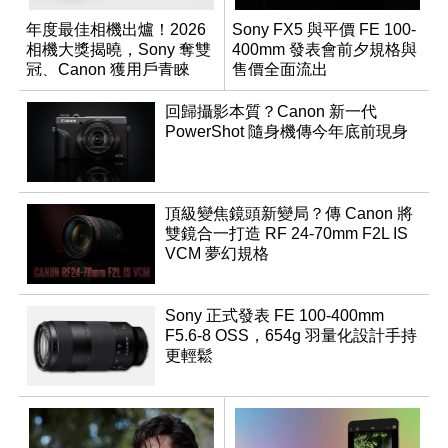
年度最佳相機出爐！2026
Sony FX5 與平價 FE 100-
相機大獎揭曉，Sony 奪雙
400mm 發表會前夕規格與
冠、Canon 獲用戶青睞
售價全面流出
回歸攝影本質？Canon 新一代
PowerShot 隨身機傳今年底前現身
頂級變焦鏡頭新變局？傳 Canon 將
雙鏡合一打造 RF 24-70mm F2L IS
VCM 夢幻規格
Sony 正式發表 FE 100-400mm
F5.6-8 OSS，654g 羽量化設計手持
更輕鬆