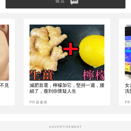
留言
不見
減肥首選，檸檬加它，堅持一週，腰
女
細了，瘦到你懷疑人生
洗
PR 新素簡
P
ADVERTISEMENT