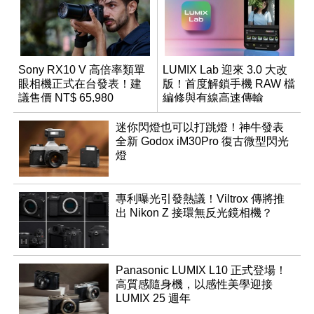
Sony RX10 V 高倍率類單
LUMIX Lab 迎來 3.0 大改
眼相機正式在台發表！建
版！首度解鎖手機 RAW 檔
議售價 NT$ 65,980
編修與有線高速傳輸
迷你閃燈也可以打跳燈！神牛發表
全新 Godox iM30Pro 復古微型閃光
燈
專利曝光引發熱議！Viltrox 傳將推
出 Nikon Z 接環無反光鏡相機？
Panasonic LUMIX L10 正式登場！
高質感隨身機，以感性美學迎接
LUMIX 25 週年