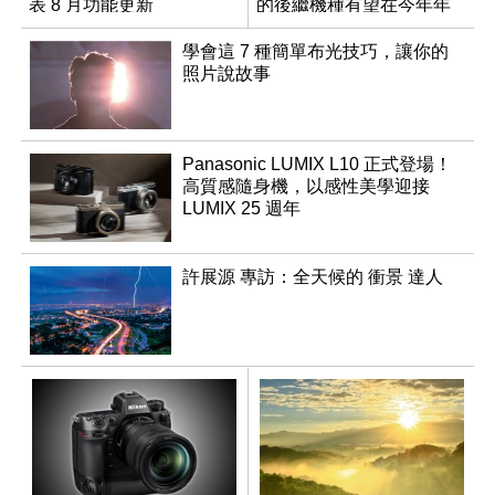
表 8 月功能更新
的後繼機種有望在今年年
底前推出？
學會這 7 種簡單布光技巧，讓你的
照片說故事
Panasonic LUMIX L10 正式登場！
高質感隨身機，以感性美學迎接
LUMIX 25 週年
許展源 專訪：全天候的 衝景 達人