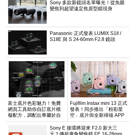
Sony 多款新鏡頭名單曝光！從魚眼
變焦到超望遠定焦原型鏡現身
Panasonic 正式發表 LUMIX S1II /
S1IIE 與 S 24-60mm F2.8 鏡頭
富士底片色彩魅力！免費
Fujifilm Instax mini 13 正式
網頁工具助你自訂底片模
發表！同步推出「粉彩星
擬配方，調配出專屬於自
空」底片與全新掃描 APP
己的色彩
Sony E 接環將迎來 F2.0 新大三
元？傳超廣角變焦鏡 FE 16-28mm