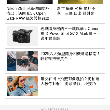
Nikon Z9 II 最新傳聞規格
新竹 攝影 私房 景點 分
流出：邁向 8.3K Open
享：三峰 日出 斜射光
Gate RAW 錄製與極致讀
取速度
經典隨身機的三十載風華：Canon
推出 PowerShot G7 X Mark III 三十
週年限量版
2025六大類型隨身相機選購指南！
輕鬆拍照畫質至上
每次在街上拍照都像亂拍？街拍達
人教你10招「街頭攝影」小技巧
ADVERTISEMENT