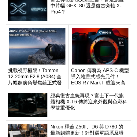
中片幅 GFX180 還是復古旁軸 X-
Pro4？
挑戰視野極限！Tamron
Canon 傳將為 APS-C 機型
12-20mm F2.8 (A084) 全
導入堆疊式感光元件！
片幅超廣角變焦鏡正式發
EOS R7 Mark II 或迎來高
表
速讀出升級
經典復古血統再現？富士下一代旗
艦相機 X-T6 傳將迎來外觀與色彩科
學雙重優化
Nikon 釋蓋 Z50II、D6 與 D780 的
最新韌體更新！針對選單語系及曝