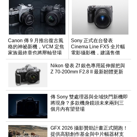
Canon 傳 9 月推出復古風
Sony 正式在台發表
格的神祕新機，VCM 定焦
Cinema Line FX5 全片幅
家族最終章也將壓軸登場
電影攝影機，建議售價
NT$144,980
Nikon 發表 Zf 銀色專用延伸握把與
Z 70-200mm F2.8 II 最新韌體更新
傳 Sony 雙處理器與全域快門新機即
將現身？多款機身鏡頭未來兩到三
個月內有望登場
GFX 2026 攝影贊助計畫正式開跑！
提供高額創作基金與中片幅器材支