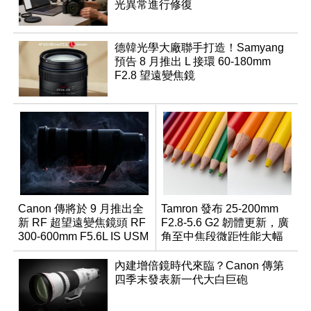
光異常進行修復
德韓光學大廠聯手打造！Samyang
預告 8 月推出 L 接環 60-180mm
F2.8 望遠變焦鏡
Canon 傳將於 9 月推出全
Tamron 發布 25-200mm
新 RF 超望遠變焦鏡頭 RF
F2.8-5.6 G2 韌體更新，廣
300-600mm F5.6L IS USM
角至中焦段微距性能大幅
升級
內建增倍鏡時代來臨？Canon 傳第
四季末發表新一代大白巨砲