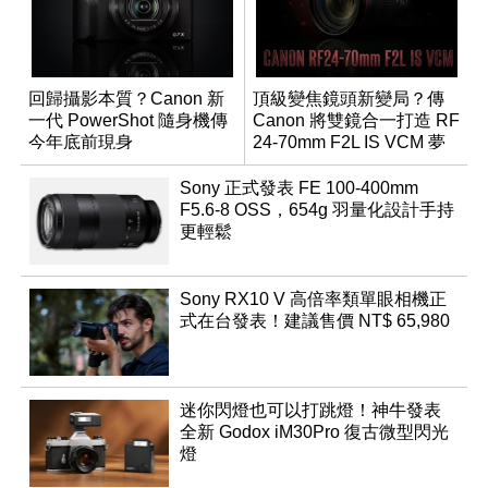
回歸攝影本質？Canon 新
頂級變焦鏡頭新變局？傳
一代 PowerShot 隨身機傳
Canon 將雙鏡合一打造 RF
今年底前現身
24-70mm F2L IS VCM 夢
幻規格
Sony 正式發表 FE 100-400mm
F5.6-8 OSS，654g 羽量化設計手持
更輕鬆
Sony RX10 V 高倍率類單眼相機正
式在台發表！建議售價 NT$ 65,980
迷你閃燈也可以打跳燈！神牛發表
全新 Godox iM30Pro 復古微型閃光
燈