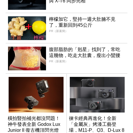
與 X-T6 同步亮相
檸檬加它，堅持一週大肚腩不見
了，重新回到45公斤
PR（新素簡）
腹部脂肪的「剋星」找到了，常吃
這幾物，吃走大肚囊，瘦出小蠻腰
PR（新素簡）
橫拍豎拍補光都沒問題！
徠卡經典再進化！全新
神牛發表全新 Godox Lux
「金屬灰」烤漆工藝登
Junior II 復古機頂閃光燈
場，M11-P、Q3、D-Lux 8