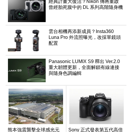
經典計畫大復活？Nikon 傳將重啟
曾經胎死腹中的 DL 系列高階隨身機
雲台相機再添新成員？Insta360
Luna Pro 外流照曝光，改採單鏡頭
配置
Panasonic LUMIX S9 釋出 Ver.2.0
重大韌體更新，全面解鎖有線連接
與隨身色調編輯
熊本強震襲擊全球感光元
Sony 正式發表第五代高倍