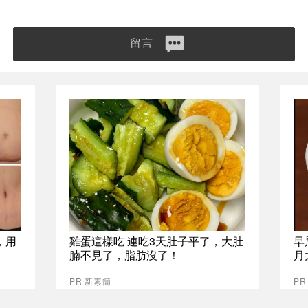
留言
，用
雞蛋這樣吃 連吃3天肚子平了，大肚
早
腩不見了，脂肪沒了！
月
PR 新素簡
PR