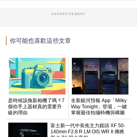
ADVERTISEMENT
你可能也喜歡這些文章
是時候該換新相機了嗎？7
全新銀河預報 App「Milky
個你手上器材真的需要升
Way Tonight」登場，一鍵
級的理由
掌握最佳拍攝時機與構圖
富士新一代中長焦主力鏡頭 XF 50-
140mm F2.8 R LM OIS WR II 傳將