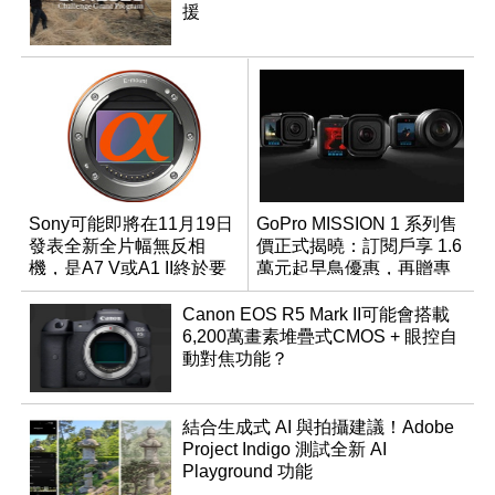
援
Sony可能即將在11月19日
GoPro MISSION 1 系列售
發表全新全片幅無反相
價正式揭曉：訂閱戶享 1.6
機，是A7 V或A1 II終於要
萬元起早鳥優惠，再贈專
現身了？
屬手把
Canon EOS R5 Mark II可能會搭載
6,200萬畫素堆疊式CMOS + 眼控自
動對焦功能？
結合生成式 AI 與拍攝建議！Adobe
Project Indigo 測試全新 AI
Playground 功能