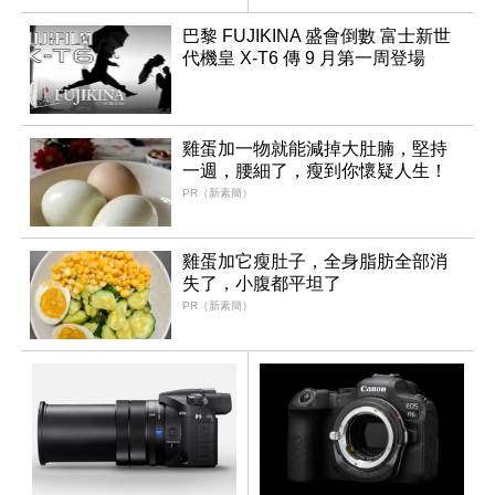
領銜換裝
巴黎 FUJIKINA 盛會倒數 富士新世
代機皇 X-T6 傳 9 月第一周登場
雞蛋加一物就能減掉大肚腩，堅持
一週，腰細了，瘦到你懷疑人生！
PR（新素簡）
雞蛋加它瘦肚子，全身脂肪全部消
失了，小腹都平坦了
PR（新素簡）