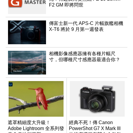
F2 GM 即將問世
傳富士新一代 APS-C 片幅旗艦相機
X-T6 將於 9 月第一週發表
相機影像感應器擁有各種片幅尺
寸，但哪種尺寸感應器最適合你？
遮罩精細度大升級！
經典不死！傳 Canon
Adobe Lightroom 全系列發
PowerShot G7 X Mark III