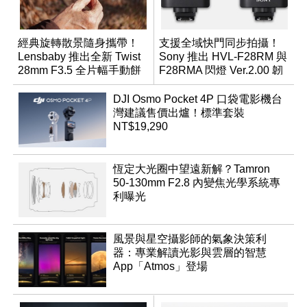
經典旋轉散景隨身攜帶！
支援全域快門同步拍攝！
Lensbaby 推出全新 Twist
Sony 推出 HVL-F28RM 與
28mm F3.5 全片幅手動餅
F28RMA 閃燈 Ver.2.00 韌
乾鏡
體
DJI Osmo Pocket 4P 口袋電影機台
灣建議售價出爐！標準套裝
NT$19,290
恆定大光圈中望遠新解？Tamron
50-130mm F2.8 內變焦光學系統專
利曝光
風景與星空攝影師的氣象決策利
器：專業解讀光影與雲層的智慧
App「Atmos」登場