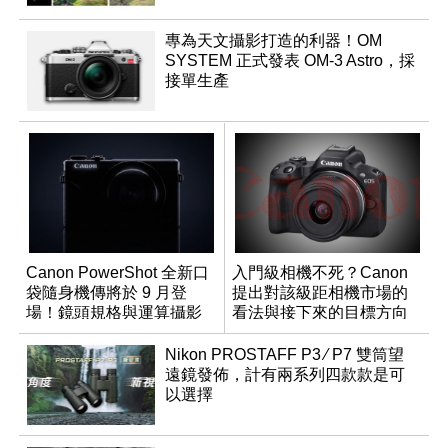
專為天文攝影打造的利器！OM
SYSTEM 正式發表 OM-3 Astro，採
接單生產
Canon PowerShot 全新口
入門級相機不死？Canon
袋隨身機傳將於 9 月登
提出對該級距相機市場的
場！鏡頭規格與運算攝影
看法與接下來的目標方向
升級成為焦點
Nikon PROSTAFF P3 ∕ P7 雙筒望
遠鏡發佈，計有兩系列四款款是可
以選擇