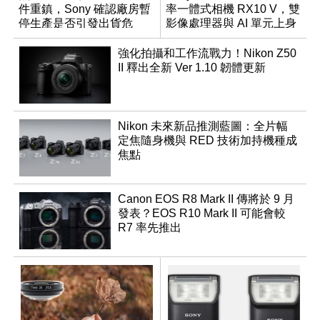
件重鎮，Sony 確認廠房暫
率一體式相機 RX10 V，雙
停生產是否引發出貨危
影像處理器與 AI 單元上身
機？
強化拍攝和工作流戰力！Nikon Z50
II 釋出全新 Ver 1.10 韌體更新
Nikon 未來新品推測藍圖：全片幅
定焦隨身機與 RED 技術加持機種成
焦點
Canon EOS R8 Mark II 傳將於 9 月
發表？EOS R10 Mark II 可能會較
R7 率先推出