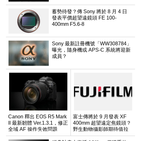
蓄勢待發？傳 Sony 將於 8 月 4 日
發表平價超望遠鏡頭 FE 100-
400mm F5.6-8
Sony 最新註冊機號「WW308784」
曝光，隨身機或 APS-C 系統將迎新
成員？
Canon 釋出 EOS R5 Mark
富士傳將於 9 月發表 XF
II 最新韌體 Ver.1.3.1，修正
400mm 超望遠定焦鏡頭？
全域 AF 操作失效問題
野生動物攝影師期待值拉
滿