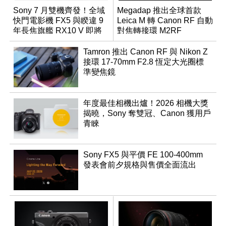
Sony 7 月雙機齊發！全域
Megadap 推出全球首款
快門電影機 FX5 與睽違 9
Leica M 轉 Canon RF 自動
年長焦旗艦 RX10 V 即將
對焦轉接環 M2RF
登場
Tamron 推出 Canon RF 與 Nikon Z
接環 17-70mm F2.8 恆定大光圈標
準變焦鏡
年度最佳相機出爐！2026 相機大獎
揭曉，Sony 奪雙冠、Canon 獲用戶
青睞
Sony FX5 與平價 FE 100-400mm
發表會前夕規格與售價全面流出