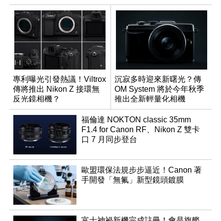
專利曝光引發熱議！Viltrox
沉寂多時迎來新曙光？傳
傳將推出 Nikon Z 接環無
OM System 將於今年秋季
反光鏡相機？
推出全新輕量化相機
福倫達 NOKTON classic 35mm
F1.4 for Canon RF、Nikon Z 雙卡
口 7 月同步登台
歐盟環保法規步步逼近！Canon 著
手開發「無氟」新型鏡頭鍍膜
富士神祕新機完成註冊！會是旗艦