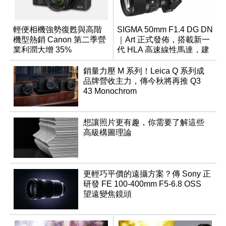
輕便相機強勢復甦與高階
SIGMA 50mm F1.4 DG DN
機型熱銷 Canon 第二季營
｜Art 正式發佈，搭載新一
業利潤大增 35%
代 HLA 高速線性馬達，建
議售價約 26K
銷量力壓 M 系列！Leica Q 系列成
品牌營收主力，傳今秋將再推 Q3
43 Monochrom
想讓照片更有趣，你需要了解這些
高級構圖理論
更輕巧平價的遠攝方案？傳 Sony 正
研發 FE 100-400mm F5-6.8 OSS
望遠變焦鏡頭