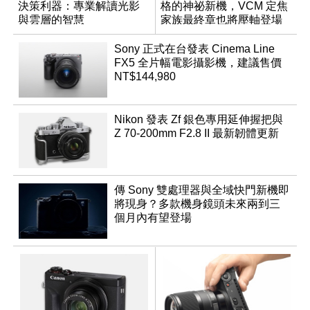
決策利器：專業解讀光影
格的神祕新機，VCM 定焦
與雲層的智慧
家族最終章也將壓軸登場
App「Atmos」登場
Sony 正式在台發表 Cinema Line
FX5 全片幅電影攝影機，建議售價
NT$144,980
Nikon 發表 Zf 銀色專用延伸握把與
Z 70-200mm F2.8 II 最新韌體更新
傳 Sony 雙處理器與全域快門新機即
將現身？多款機身鏡頭未來兩到三
個月內有望登場