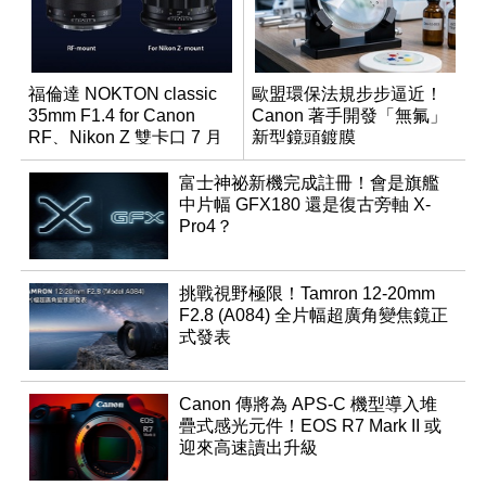
福倫達 NOKTON classic
歐盟環保法規步步逼近！
35mm F1.4 for Canon
Canon 著手開發「無氟」
RF、Nikon Z 雙卡口 7 月
新型鏡頭鍍膜
同步登台
富士神祕新機完成註冊！會是旗艦
中片幅 GFX180 還是復古旁軸 X-
Pro4？
挑戰視野極限！Tamron 12-20mm
F2.8 (A084) 全片幅超廣角變焦鏡正
式發表
Canon 傳將為 APS-C 機型導入堆
疊式感光元件！EOS R7 Mark II 或
迎來高速讀出升級