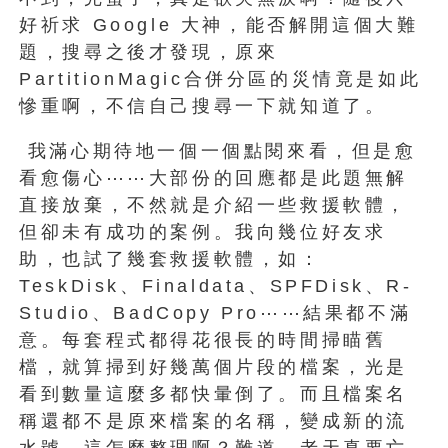
好祈求 Google 大神，能否解開這個大難
題，搜尋之後才發現，原來
PartitionMagic合併分區的災情竟是如此
慘重啊，不信自己搜尋一下就知道了。
我滿心期待地一個一個點閱來看，但是愈
看愈傷心⋯⋯大部份的回應都是此題無解
直接放棄，不然就是介紹一些救援軟體，
但卻未有成功的案例。我向幾位好友求
助，也試了幾套救援軟體，如：
TeskDisk、Finaldata、SPFDisk、R-
Studio、BadCopy Pro⋯⋯結果都不滿
意。每套程式都得花很長的時間掃瞄舊
檔，就算掃到好幾萬個片段的檔案，光是
看到數量這麼多都快暈倒了。而且檔案名
稱還都不是原來檔案的名稱，變成新的流
水號，這怎麼整理啊？難道，老天真要亡