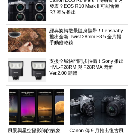
Canon EOS R8 Mark II 傳將於 9 月
發表？EOS R10 Mark II 可能會較
R7 率先推出
經典旋轉散景隨身攜帶！Lensbaby
推出全新 Twist 28mm F3.5 全片幅
手動餅乾鏡
支援全域快門同步拍攝！Sony 推出
HVL-F28RM 與 F28RMA 閃燈
Ver.2.00 韌體
風景與星空攝影師的氣象
Canon 傳 9 月推出復古風