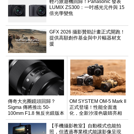
輕巧旅遊機回歸！Panasonic 發表
LUMIX ZS300：一吋感光元件與 15
倍光學變焦
GFX 2026 攝影贊助計畫正式開跑！
提供高額創作基金與中片幅器材支
援
傳奇大光圈鏡頭回歸？
OM SYSTEM OM-5 Mark II
Sigma 傳將推出 50-
正式登場！性能全面進
100mm F1.8 無反光鏡版本
化，全新沙漠色吸睛亮相
【手機攝影教室】自動模式也能拍
照，但透過專業模式能讓影像呈現