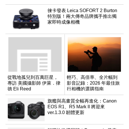
徠卡發表 Leica SOFORT 2 Burton
特別版！兩大傳奇品牌攜手推出獨
家即時成像相機
從戰地孤兒到百萬巨星，
輕巧、高倍率、全片幅到
專訪 美國攝影師 伊萊．律
影音記錄：2026 年最佳旅
德 Eli Reed
行相機的選購指南
旗艦與高畫質全幅再進化：Canon
EOS R1、R5 Mark II 將迎來
ver.1.3.0 韌體更新