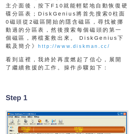
主介面後，按下F10就能輕鬆地自動恢復硬
碟分區表；DiskGenius將首先搜索0柱面
0磁頭從2磁區開始的隱含磁區，尋找被挪
動過的分區表，然後搜索每個磁頭的第一
個磁區，將檔案救出來。 DiskGenius下
載及簡介》
http://www.diskman.cc/
看到這裡，我終於再度燃起了信心，展開
了繼續救援的工作。操作步驟如下：
Step 1