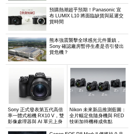
預購熱潮超乎預期！Panasonic 宣
布 LUMIX L10 將面臨缺貨與延遲交
貨時間
熊本強震襲擊全球感光元件重鎮，
Sony 確認廠房暫停生產是否引發出
貨危機？
Sony 正式發表第五代高倍
Nikon 未來新品推測藍圖：
率一體式相機 RX10 V，雙
全片幅定焦隨身機與 RED
影像處理器與 AI 單元上身
技術加持機種成焦點