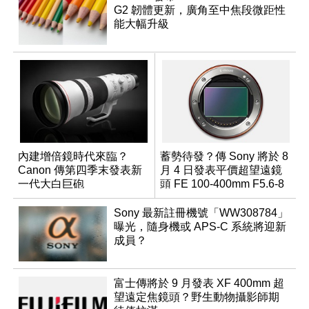
G2 韌體更新，廣角至中焦段微距性
能大幅升級
內建增倍鏡時代來臨？
蓄勢待發？傳 Sony 將於 8
Canon 傳第四季末發表新
月 4 日發表平價超望遠鏡
一代大白巨砲
頭 FE 100-400mm F5.6-8
Sony 最新註冊機號「WW308784」
曝光，隨身機或 APS-C 系統將迎新
成員？
富士傳將於 9 月發表 XF 400mm 超
望遠定焦鏡頭？野生動物攝影師期