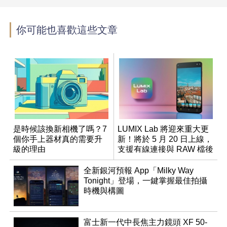
你可能也喜歡這些文章
是時候該換新相機了嗎？7
LUMIX Lab 將迎來重大更
個你手上器材真的需要升
新！將於 5 月 20 日上線，
級的理由
支援有線連接與 RAW 檔後
製
全新銀河預報 App「Milky Way
Tonight」登場，一鍵掌握最佳拍攝
時機與構圖
富士新一代中長焦主力鏡頭 XF 50-