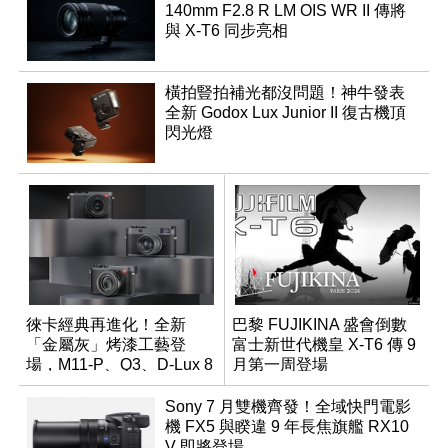
140mm F2.8 R LM OIS WR II 傳將
與 X-T6 同步亮相
橫拍豎拍補光都沒問題！神牛發表
全新 Godox Lux Junior II 復古機頂
閃光燈
徠卡經典再進化！全新
巴黎 FUJIKINA 盛會倒數
「金屬灰」烤漆工藝登
富士新世代機皇 X-T6 傳 9
場，M11-P、Q3、D-Lux 8
月第一周登場
領銜換裝
Sony 7 月雙機齊發！全域快門電影
機 FX5 與睽違 9 年長焦旗艦 RX10
V 即將登場