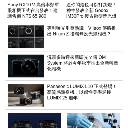
Sony RX10 V 高倍率類單
迷你閃燈也可以打跳燈！
眼相機正式在台發表！建
神牛發表全新 Godox
議售價 NT$ 65,980
iM30Pro 復古微型閃光燈
專利曝光引發熱議！Viltrox 傳將推
出 Nikon Z 接環無反光鏡相機？
沉寂多時迎來新曙光？傳 OM
System 將於今年秋季推出全新輕量
化相機
Panasonic LUMIX L10 正式登場！
高質感隨身機，以感性美學迎接
LUMIX 25 週年