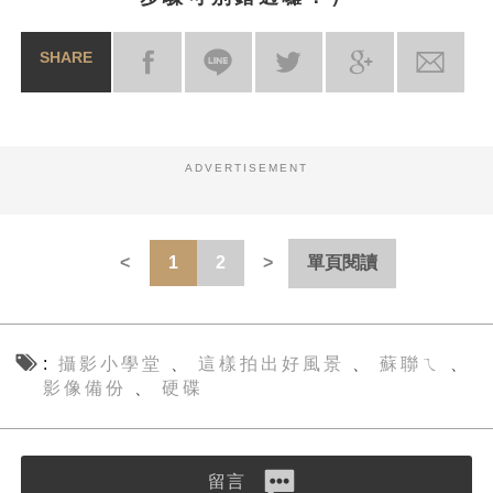
SHARE
ADVERTISEMENT
1
2
單頁閱讀
攝影小學堂
這樣拍出好風景
蘇聯ㄟ
、
、
、
影像備份
硬碟
、
留言