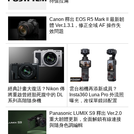
待值拉滿
Canon 釋出 EOS R5 Mark II 最新韌
體 Ver.1.3.1，修正全域 AF 操作失
效問題
經典計畫大復活？Nikon 傳
雲台相機再添新成員？
將重啟曾經胎死腹中的 DL
Insta360 Luna Pro 外流照
系列高階隨身機
曝光，改採單鏡頭配置
Panasonic LUMIX S9 釋出 Ver.2.0
重大韌體更新，全面解鎖有線連接
與隨身色調編輯