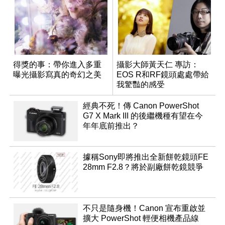
得獎的事：帶你進入多重
攝影大師黃天仁 專訪：
曝光攝影寫真的奇幻之美
EOS R和RF鏡頭處處帶給
我驚豔的感受
經典不死！傳 Canon PowerShot
G7 X Mark III 的後繼機種有望在今
年年底前推出？
據稱Sony即將推出全新餅乾鏡頭FE
28mm F2.8？將於副廠餅乾鏡競爭
不只是隨身機！Canon 宣布重啟並
擴大 PowerShot 輕便相機產品線