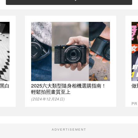
拍攝技法
黑白
2025六大類型隨身相機選購指南！
做
輕鬆拍照畫質至上
(2024年12月24日)
P
ADVERTISEMENT