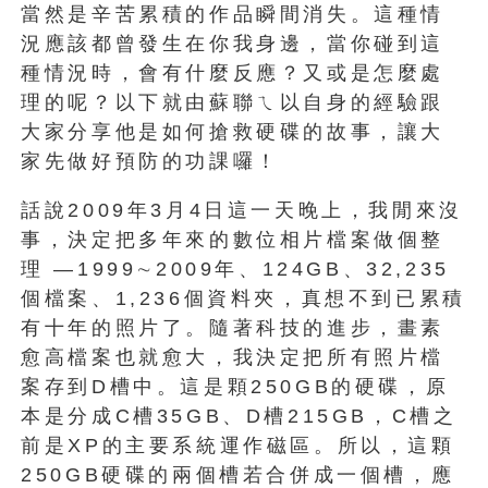
當然是辛苦累積的作品瞬間消失。這種情
況應該都曾發生在你我身邊，當你碰到這
種情況時，會有什麼反應？又或是怎麼處
理的呢？以下就由蘇聯ㄟ以自身的經驗跟
大家分享他是如何搶救硬碟的故事，讓大
家先做好預防的功課囉！
話說2009年3月4日這一天晚上，我閒來沒
事，決定把多年來的數位相片檔案做個整
理 —1999∼2009年、124GB、32,235
個檔案、1,236個資料夾，真想不到已累積
有十年的照片了。隨著科技的進步，畫素
愈高檔案也就愈大，我決定把所有照片檔
案存到D槽中。這是顆250GB的硬碟，原
本是分成C槽35GB、D槽215GB，C槽之
前是XP的主要系統運作磁區。所以，這顆
250GB硬碟的兩個槽若合併成一個槽，應