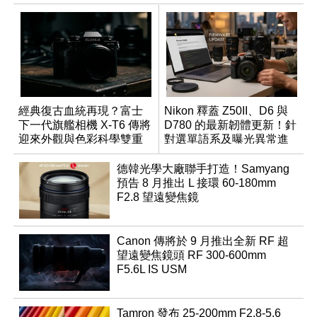
經典復古血統再現？富士
Nikon 釋蓋 Z50II、D6 與
下一代旗艦相機 X-T6 傳將
D780 的最新韌體更新！針
迎來外觀與色彩科學雙重
對選單語系及曝光異常進
優化
行修復
德韓光學大廠聯手打造！Samyang
預告 8 月推出 L 接環 60-180mm
F2.8 望遠變焦鏡
Canon 傳將於 9 月推出全新 RF 超
望遠變焦鏡頭 RF 300-600mm
F5.6L IS USM
Tamron 發布 25-200mm F2.8-5.6