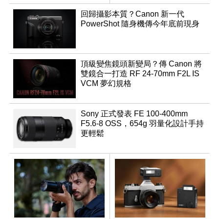
回歸攝影本質？Canon 新一代
PowerShot 隨身機傳今年底前現身
頂級變焦鏡頭新變局？傳 Canon 將
雙鏡合一打造 RF 24-70mm F2L IS
VCM 夢幻規格
Sony 正式發表 FE 100-400mm
F5.6-8 OSS，654g 羽量化設計手持
更輕鬆