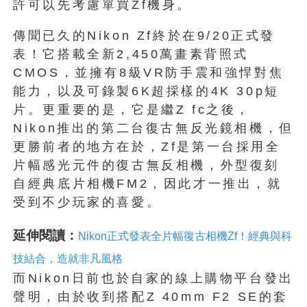
許可以先考慮單買Zf機身。
傳聞已久的Nikon Zf終於在9/20正式發
表！它搭載全新2,450萬畫素背照式
CMOS，並擁有8級VR防手震和強悍對焦
能力，以及可錄製6K超採樣的4K 30p短
片。更重要的是，它是繼Z fc之後，
Nikon推出的第二台復古無反光鏡相機，但
更勝前者的地方在於，Zf是第一台採用全
片幅感光元件的復古無反相機，外型復刻
自經典底片相機FM2，因此才一推出，就
受到不少玩家的喜愛。
延伸閱讀：
Nikon正式發表全片幅復古相機Zf！經典與科
技結合，造就非凡風格
而Nikon日前也於自家的線上購物平台發出
聲明，由於收到搭配Z 40mm F2 SE的套