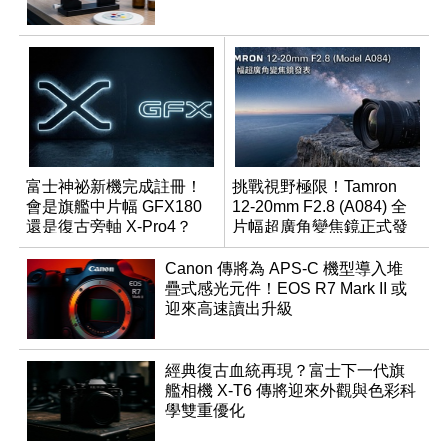
富士神祕新機完成註冊！
挑戰視野極限！Tamron
會是旗艦中片幅 GFX180
12-20mm F2.8 (A084) 全
還是復古旁軸 X-Pro4？
片幅超廣角變焦鏡正式發
表
Canon 傳將為 APS-C 機型導入堆
疊式感光元件！EOS R7 Mark II 或
迎來高速讀出升級
經典復古血統再現？富士下一代旗
艦相機 X-T6 傳將迎來外觀與色彩科
學雙重優化