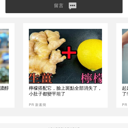
留言
%濃醇
檸檬搭配它，臉上斑點全部消失了，
起
小肚子都變平坦了
了
PR 新素簡
PR