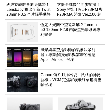
經典旋轉散景隨身攜帶！
支援全域快門同步拍攝！
Lensbaby 推出全新 Twist
Sony 推出 HVL-F28RM 與
28mm F3.5 全片幅手動餅
F28RMA 閃燈 Ver.2.00 韌
乾鏡
體
恆定大光圈中望遠新解？Tamron
50-130mm F2.8 內變焦光學系統專
利曝光
風景與星空攝影師的氣象決策利
器：專業解讀光影與雲層的智慧
App「Atmos」登場
Canon 傳 9 月推出復古風格的神祕
新機，VCM 定焦家族最終章也將壓
軸登場