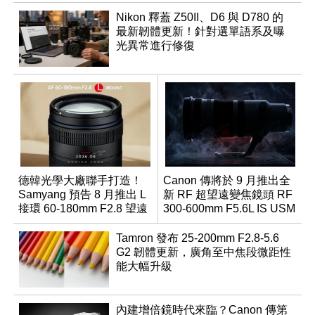
Nikon 釋蓋 Z50II、D6 與 D780 的
最新韌體更新！針對選單語系及曝
光異常進行修復
德韓光學大廠聯手打造！
Canon 傳將於 9 月推出全
Samyang 預告 8 月推出 L
新 RF 超望遠變焦鏡頭 RF
接環 60-180mm F2.8 望遠
300-600mm F5.6L IS USM
變焦鏡
Tamron 發布 25-200mm F2.8-5.6
G2 韌體更新，廣角至中焦段微距性
能大幅升級
內建增倍鏡時代來臨？Canon 傳第