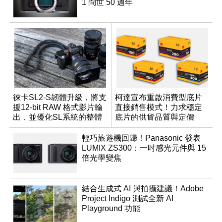
1 問世 50 週年
徠卡SL2-S韌體升級，將支
柯達宣布重啟消費型底片
援12-bit RAW 格式影片輸
直接銷售模式！力求穩定
出，並優化SL系統的整體
底片的供貨品質與定價
性能
輕巧旅遊機回歸！Panasonic 發表
LUMIX ZS300：一吋感光元件與 15
倍光學變焦
結合生成式 AI 與拍攝建議！Adobe
Project Indigo 測試全新 AI
Playground 功能