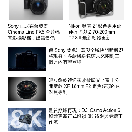
Sony 正式在台發表
Nikon 發表 Zf 銀色專用延
Cinema Line FX5 全片幅
伸握把與 Z 70-200mm
電影攝影機，建議售價
F2.8 II 最新韌體更新
NT$144,980
傳 Sony 雙處理器與全域快門新機即
將現身？多款機身鏡頭未來兩到三
個月內有望登場
經典餅乾鏡迎來改款曙光？富士公
開新款 XF 18mm F2 定焦鏡頭的內
對焦專利
畫質巔峰再現：DJI Osmo Action 6
韌體更新正式解鎖 8K 錄影與雲端工
作流