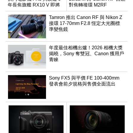
年長焦旗艦 RX10 V 即將
對焦轉接環 M2RF
登場
Tamron 推出 Canon RF 與 Nikon Z
接環 17-70mm F2.8 恆定大光圈標
準變焦鏡
年度最佳相機出爐！2026 相機大獎
揭曉，Sony 奪雙冠、Canon 獲用戶
青睞
Sony FX5 與平價 FE 100-400mm
發表會前夕規格與售價全面流出