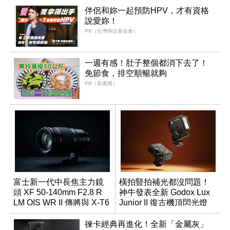
伴侶和妳一起預防HPV，才有資格
說愛妳！
PR（台灣癌症基金會）
一週有感！肚子整個都消下去了！
免節食，排空順暢就夠
PR（新素簡）
富士新一代中長焦主力鏡
橫拍豎拍補光都沒問題！
頭 XF 50-140mm F2.8 R
神牛發表全新 Godox Lux
LM OIS WR II 傳將與 X-T6
Junior II 復古機頂閃光燈
同步亮相
徠卡經典再進化！全新「金屬灰」