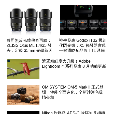
蔡司無反光鏡傳奇再續：
神牛發表 Godox iT32 模組
ZEISS Otus ML 1.4/35 發
化閃光燈：X5 觸發器實現
表，定義 35mm 光學新天
一燈通吃多品牌 TTL 系統
花板
遮罩精細度大升級！Adobe
Lightroom 全系列發表 8 月功能更新
OM SYSTEM OM-5 Mark II 正式登
場！性能全面進化，全新沙漠色吸
睛亮相
Nikon 旗艦級 APS-C 片幅無反相機