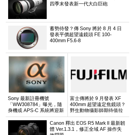
四季末發表新一代大白巨砲
蓄勢待發？傳 Sony 將於 8 月 4 日
發表平價超望遠鏡頭 FE 100-
400mm F5.6-8
Sony 最新註冊機號
富士傳將於 9 月發表 XF
「WW308784」曝光，隨
400mm 超望遠定焦鏡頭？
身機或 APS-C 系統將迎新
野生動物攝影師期待值拉
成員？
滿
Canon 釋出 EOS R5 Mark II 最新韌
體 Ver.1.3.1，修正全域 AF 操作失