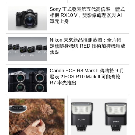
調編輯
機？
Sony 正式發表第五代高倍率一體式
相機 RX10 V，雙影像處理器與 AI
單元上身
Nikon 未來新品推測藍圖：全片幅
定焦隨身機與 RED 技術加持機種成
焦點
Canon EOS R8 Mark II 傳將於 9 月
發表？EOS R10 Mark II 可能會較
R7 率先推出