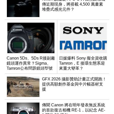
傳近期現身，將搭載 4,500 萬畫素
堆疊式感光元件？
Canon 5Ds、5Ds R接副廠
日媒爆料 Sony 擬全資收購
鏡頭運作異常？Sigma、
Tamron，E 接環生態系迎
Tamron公布問題鏡頭型號
來重大變革？
及解決方案
GFX 2026 攝影贊助計畫正式開跑！
提供高額創作基金與中片幅器材支
援
傳聞 Canon 將在明年發表無反系統
的首款復古相機 RE-1，以紀念 AE-