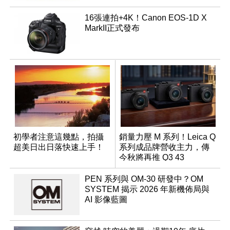
16張連拍+4K！Canon EOS-1D X
MarkII正式發布
初學者注意這幾點，拍攝
銷量力壓 M 系列！Leica Q
超美日出日落快速上手！
系列成品牌營收主力，傳
今秋將再推 Q3 43
Monochrom
PEN 系列與 OM-30 研發中？OM
SYSTEM 揭示 2026 年新機佈局與
AI 影像藍圖