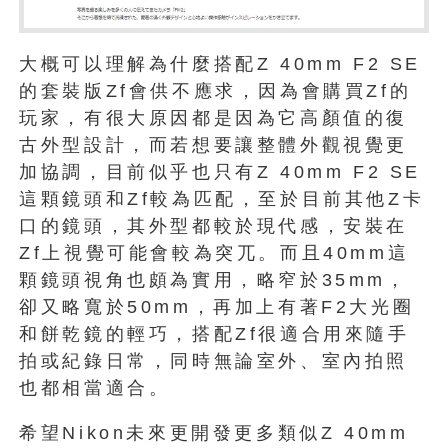
大概可以理解為什麼搭配Z 40mm F2 SE
的套裝版Zf會供不應求，因為會購買Zf的
玩家，有很大原因都是因為它高顏值的復
古外型設計，而若想要讓整體外觀視覺更
加協調，目前似乎也只有Z 40mm F2 SE
這顆鏡頭和Zf較為匹配，至於目前其他Z卡
口的鏡頭，其外型都較於現代感，安裝在
Zf上視覺可能會較為突兀。而且40mm這
顆鏡頭視角也頗為實用，略窄於35mm，
卻又略寬於50mm，再加上有著F2大光圈
和餅乾鏡的輕巧，搭配Zf很適合用來隨手
拍或紀錄日常，同時無論室外、室內拍照
也都相當適合。
希望Nikon未來更開發更多類似Z 40mm