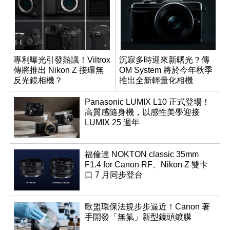
專利曝光引發熱議！Viltrox
沉寂多時迎來新曙光？傳
傳將推出 Nikon Z 接環無
OM System 將於今年秋季
反光鏡相機？
推出全新輕量化相機
Panasonic LUMIX L10 正式登場！
高質感隨身機，以感性美學迎接
LUMIX 25 週年
福倫達 NOKTON classic 35mm
F1.4 for Canon RF、Nikon Z 雙卡
口 7 月同步登台
歐盟環保法規步步逼近！Canon 著
手開發「無氟」新型鏡頭鍍膜