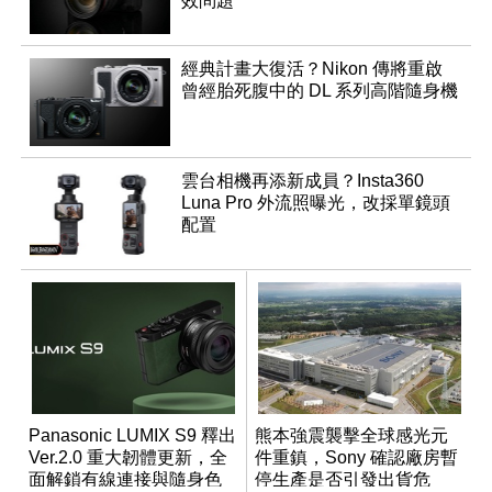
效問題
經典計畫大復活？Nikon 傳將重啟
曾經胎死腹中的 DL 系列高階隨身機
雲台相機再添新成員？Insta360
Luna Pro 外流照曝光，改採單鏡頭
配置
Panasonic LUMIX S9 釋出
熊本強震襲擊全球感光元
Ver.2.0 重大韌體更新，全
件重鎮，Sony 確認廠房暫
面解鎖有線連接與隨身色
停生產是否引發出貨危