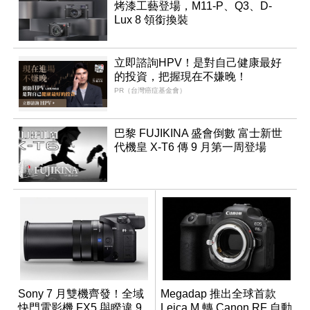
烤漆工藝登場，M11-P、Q3、D-
Lux 8 領銜換裝
立即諮詢HPV！是對自己健康最好
的投資，把握現在不嫌晚！
PR（台灣癌症基金會）
巴黎 FUJIKINA 盛會倒數 富士新世
代機皇 X-T6 傳 9 月第一周登場
Sony 7 月雙機齊發！全域
Megadap 推出全球首款
快門電影機 FX5 與睽違 9
Leica M 轉 Canon RF 自動