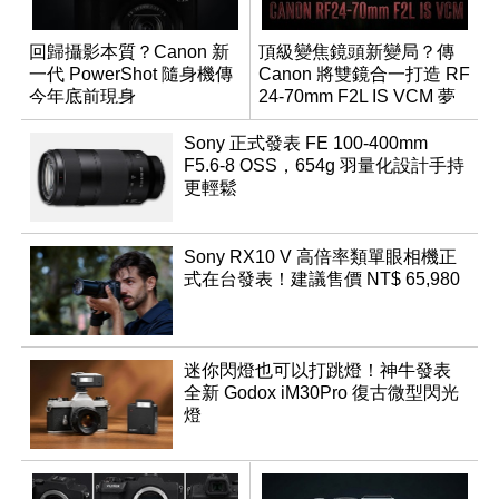
回歸攝影本質？Canon 新
頂級變焦鏡頭新變局？傳
一代 PowerShot 隨身機傳
Canon 將雙鏡合一打造 RF
今年底前現身
24-70mm F2L IS VCM 夢
幻規格
Sony 正式發表 FE 100-400mm
F5.6-8 OSS，654g 羽量化設計手持
更輕鬆
Sony RX10 V 高倍率類單眼相機正
式在台發表！建議售價 NT$ 65,980
迷你閃燈也可以打跳燈！神牛發表
全新 Godox iM30Pro 復古微型閃光
燈