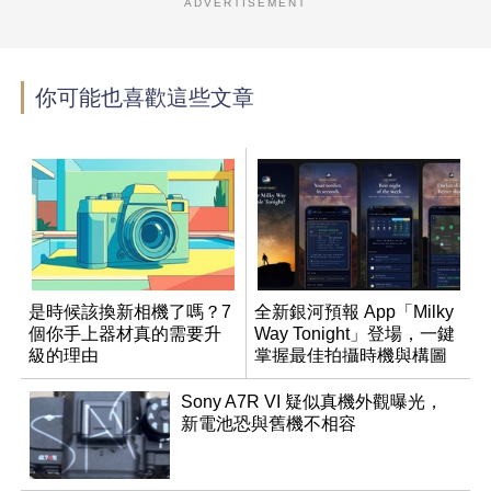
ADVERTISEMENT
你可能也喜歡這些文章
是時候該換新相機了嗎？7
全新銀河預報 App「Milky
個你手上器材真的需要升
Way Tonight」登場，一鍵
級的理由
掌握最佳拍攝時機與構圖
Sony A7R VI 疑似真機外觀曝光，
新電池恐與舊機不相容