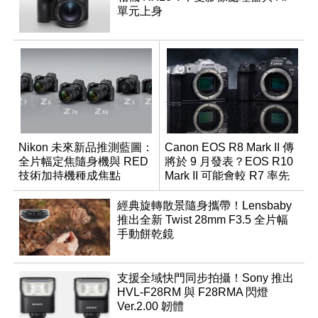
單元上身
Nikon 未來新品推測藍圖：
Canon EOS R8 Mark II 傳
全片幅定焦隨身機與 RED
將於 9 月發表？EOS R10
技術加持機種成焦點
Mark II 可能會較 R7 率先
推出
經典旋轉散景隨身攜帶！Lensbaby
推出全新 Twist 28mm F3.5 全片幅
手動餅乾鏡
支援全域快門同步拍攝！Sony 推出
HVL-F28RM 與 F28RMA 閃燈
Ver.2.00 韌體