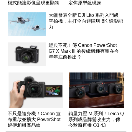
模式能讓影像呈現更顯獨
定焦原型鏡現身
特與個人風格
大疆發表全新 DJI Lito 系列入門級
空拍機，主打全向避障與 8K 錄影能
力
經典不死！傳 Canon PowerShot
G7 X Mark III 的後繼機種有望在今
年年底前推出？
不只是隨身機！Canon 宣
銷量力壓 M 系列！Leica Q
布重啟並擴大 PowerShot
系列成品牌營收主力，傳
輕便相機產品線
今秋將再推 Q3 43
Monochrom