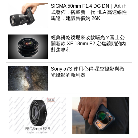
SIGMA 50mm F1.4 DG DN｜Art 正
式發佈，搭載新一代 HLA 高速線性
馬達，建議售價約 26K
經典餅乾鏡迎來改款曙光？富士公
開新款 XF 18mm F2 定焦鏡頭的內
對焦專利
Sony α7S 使用心得-星空攝影與微
光攝影的新利器