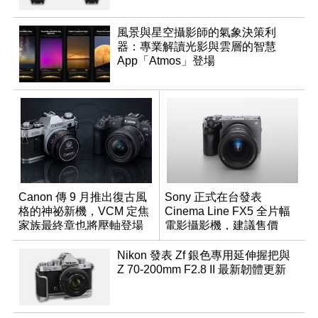
風景與星空攝影師的氣象決策利
器：專業解讀光影與雲層的智慧
App「Atmos」登場
Canon 傳 9 月推出復古風
Sony 正式在台發表
格的神祕新機，VCM 定焦
Cinema Line FX5 全片幅
家族最終章也將壓軸登場
電影攝影機，建議售價
NT$144,980
Nikon 發表 Zf 銀色專用延伸握把與
Z 70-200mm F2.8 II 最新韌體更新