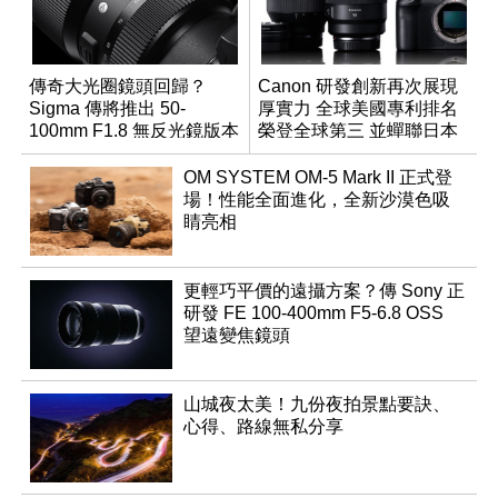
傳奇大光圈鏡頭回歸？
Canon 研發創新再次展現
Sigma 傳將推出 50-
厚實力 全球美國專利排名
100mm F1.8 無反光鏡版本
榮登全球第三 並蟬聯日本
企業排名榜首
OM SYSTEM OM-5 Mark II 正式登
場！性能全面進化，全新沙漠色吸
睛亮相
更輕巧平價的遠攝方案？傳 Sony 正
研發 FE 100-400mm F5-6.8 OSS
望遠變焦鏡頭
山城夜太美！九份夜拍景點要訣、
心得、路線無私分享