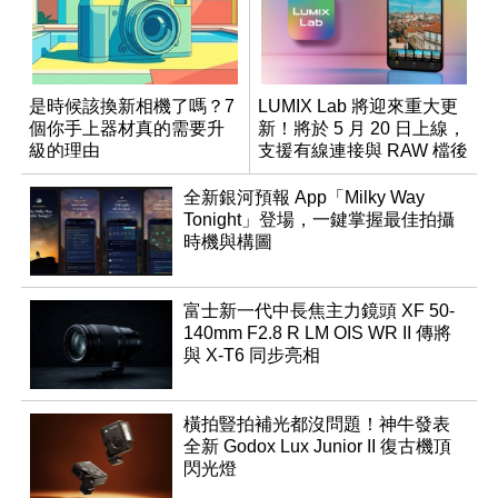
是時候該換新相機了嗎？7
LUMIX Lab 將迎來重大更
個你手上器材真的需要升
新！將於 5 月 20 日上線，
級的理由
支援有線連接與 RAW 檔後
製
全新銀河預報 App「Milky Way
Tonight」登場，一鍵掌握最佳拍攝
時機與構圖
富士新一代中長焦主力鏡頭 XF 50-
140mm F2.8 R LM OIS WR II 傳將
與 X-T6 同步亮相
橫拍豎拍補光都沒問題！神牛發表
全新 Godox Lux Junior II 復古機頂
閃光燈