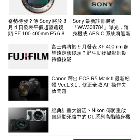
蓄勢待發？傳 Sony 將於 8
Sony 最新註冊機號
月 4 日發表平價超望遠鏡
「WW308784」曝光，隨
頭 FE 100-400mm F5.6-8
身機或 APS-C 系統將迎新
成員？
富士傳將於 9 月發表 XF 400mm 超
望遠定焦鏡頭？野生動物攝影師期
待值拉滿
Canon 釋出 EOS R5 Mark II 最新韌
體 Ver.1.3.1，修正全域 AF 操作失
效問題
經典計畫大復活？Nikon 傳將重啟
曾經胎死腹中的 DL 系列高階隨身機