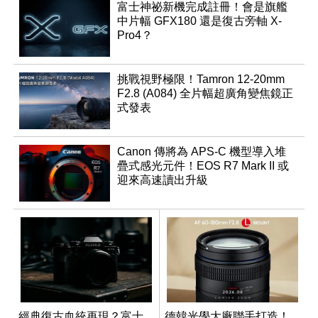
富士神祕新機完成註冊！會是旗艦
中片幅 GFX180 還是復古旁軸 X-
Pro4？
挑戰視野極限！Tamron 12-20mm
F2.8 (A084) 全片幅超廣角變焦鏡正
式發表
Canon 傳將為 APS-C 機型導入堆
疊式感光元件！EOS R7 Mark II 或
迎來高速讀出升級
經典復古血統再現？富士
德韓光學大廠聯手打造！