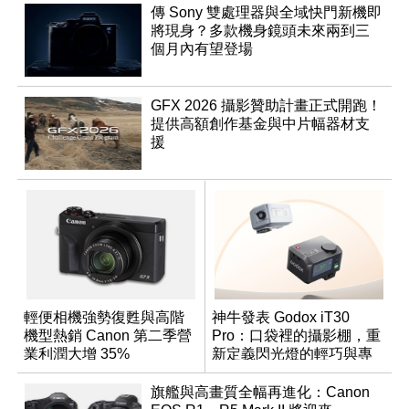
傳 Sony 雙處理器與全域快門新機即
將現身？多款機身鏡頭未來兩到三
個月內有望登場
GFX 2026 攝影贊助計畫正式開跑！
提供高額創作基金與中片幅器材支
援
輕便相機強勢復甦與高階
神牛發表 Godox iT30
機型熱銷 Canon 第二季營
Pro：口袋裡的攝影棚，重
業利潤大增 35%
新定義閃光燈的輕巧與專
業
旗艦與高畫質全幅再進化：Canon