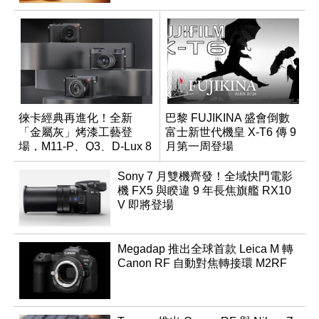
徠卡經典再進化！全新
巴黎 FUJIKINA 盛會倒數
「金屬灰」烤漆工藝登
富士新世代機皇 X-T6 傳 9
場，M11-P、Q3、D-Lux 8
月第一周登場
領銜換裝
Sony 7 月雙機齊發！全域快門電影
機 FX5 與睽違 9 年長焦旗艦 RX10
V 即將登場
Megadap 推出全球首款 Leica M 轉
Canon RF 自動對焦轉接環 M2RF