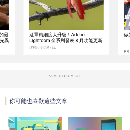
0 的最
遮罩精細度大升級！Adobe
做
光異
Lightroom 全系列發表 8 月功能更新
(2026年8月7日)
P
ADVERTISEMENT
你可能也喜歡這些文章