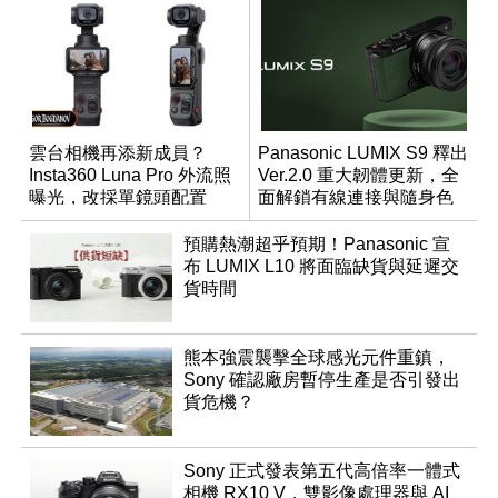
雲台相機再添新成員？
Panasonic LUMIX S9 釋出
Insta360 Luna Pro 外流照
Ver.2.0 重大韌體更新，全
曝光，改採單鏡頭配置
面解鎖有線連接與隨身色
調編輯
預購熱潮超乎預期！Panasonic 宣
布 LUMIX L10 將面臨缺貨與延遲交
貨時間
熊本強震襲擊全球感光元件重鎮，
Sony 確認廠房暫停生產是否引發出
貨危機？
Sony 正式發表第五代高倍率一體式
相機 RX10 V，雙影像處理器與 AI