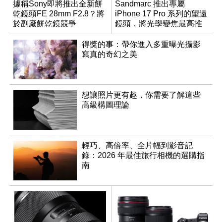
據稱Sony即將推出全新餅
Sandmarc 推出專屬
乾鏡頭FE 28mm F2.8？將
iPhone 17 Pro 系列的望遠
於副廠餅乾鏡競爭
鏡頭，將光學變焦最高推
升至 16 倍
得獎的事：帶你進入多重曝光攝影
寫真的奇幻之美
想讓照片更有趣，你需要了解這些
高級構圖理論
輕巧、高倍率、全片幅到影音記
錄：2026 年最佳旅行相機的選購指
南