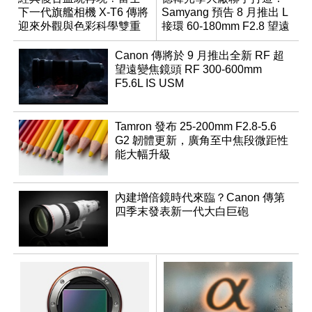
下一代旗艦相機 X-T6 傳將
Samyang 預告 8 月推出 L
迎來外觀與色彩科學雙重
接環 60-180mm F2.8 望遠
優化
變焦鏡
Canon 傳將於 9 月推出全新 RF 超
望遠變焦鏡頭 RF 300-600mm
F5.6L IS USM
Tamron 發布 25-200mm F2.8-5.6
G2 韌體更新，廣角至中焦段微距性
能大幅升級
內建增倍鏡時代來臨？Canon 傳第
四季末發表新一代大白巨砲