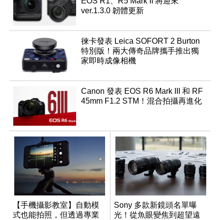
EOS R1、R5 Mark II 將迎來
ver.1.3.0 韌體更新
徠卡發表 Leica SOFORT 2 Burton
特別版！兩大傳奇品牌攜手推出獨
家即時成像相機
Canon 發表 EOS R6 Mark III 和 RF
45mm F1.2 STM！混合拍攝再進化
【手機攝影教室】自動模
Sony 多款新鏡頭名單曝
式也能拍照，但透過專業
光！從魚眼變焦到超望遠