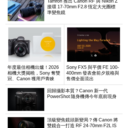
Tamron 推出 Canon RF 與 Nikon Z
接環 17-70mm F2.8 恆定大光圈標
準變焦鏡
年度最佳相機出爐！2026
Sony FX5 與平價 FE 100-
相機大獎揭曉，Sony 奪雙
400mm 發表會前夕規格與
冠、Canon 獲用戶青睞
售價全面流出
回歸攝影本質？Canon 新一代
PowerShot 隨身機傳今年底前現身
頂級變焦鏡頭新變局？傳 Canon 將
雙鏡合一打造 RF 24-70mm F2L IS