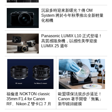
沉寂多時迎來新曙光？傳 OM
System 將於今年秋季推出全新輕量
化相機
Panasonic LUMIX L10 正式登場！
高質感隨身機，以感性美學迎接
LUMIX 25 週年
福倫達 NOKTON classic
歐盟環保法規步步逼近！
35mm F1.4 for Canon
Canon 著手開發「無氟」
RF、Nikon Z 雙卡口 7 月
新型鏡頭鍍膜
同步登台