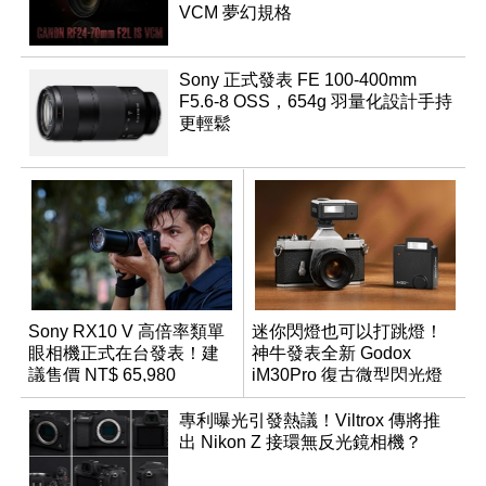
VCM 夢幻規格
Sony 正式發表 FE 100-400mm
F5.6-8 OSS，654g 羽量化設計手持
更輕鬆
Sony RX10 V 高倍率類單
迷你閃燈也可以打跳燈！
眼相機正式在台發表！建
神牛發表全新 Godox
議售價 NT$ 65,980
iM30Pro 復古微型閃光燈
專利曝光引發熱議！Viltrox 傳將推
出 Nikon Z 接環無反光鏡相機？