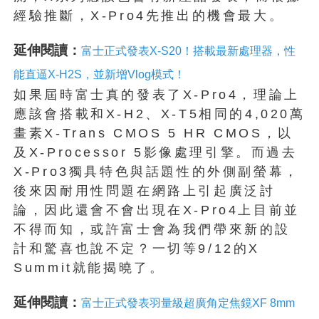
經驗推斷，X-Pro4先推出的機會最大。
延伸閱讀：
富士正式發表X-S20！搭載最新處理器，性
能直逼X-H2S，並新增Vlog模式！
如果屆時富士真的發表了X-Pro4，理論上
應該會搭載和X-H2、X-T5相同的4,020萬
畫素X-Trans CMOS 5 HR CMOS，以
及X-Processor 5影像處理引擎。而過去
X-Pro3獨具特色與話題性的外側副螢幕，
後來因耐用性問題在網路上引起廣泛討
論，因此還會不會出現在X-Pro4上目前並
不得而知，或許富士會為我們帶來新的設
計和驚喜也說不定？一切等9/12的X
Summit就能揭曉了。
延伸閱讀：
富士正式發表羽量級超廣角定焦鏡XF 8mm