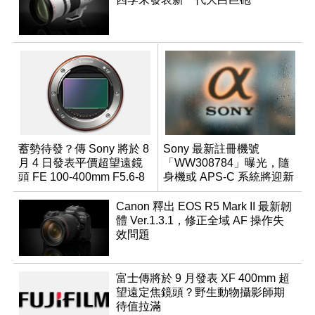
蓄勢待發？傳 Sony 將於 8
Sony 最新註冊機號
月 4 日發表平價超望遠鏡
「WW308784」曝光，隨
頭 FE 100-400mm F5.6-8
身機或 APS-C 系統將迎新
成員？
Canon 釋出 EOS R5 Mark II 最新韌
體 Ver.1.3.1，修正全域 AF 操作失
效問題
富士傳將於 9 月發表 XF 400mm 超
望遠定焦鏡頭？野生動物攝影師期
待值拉滿