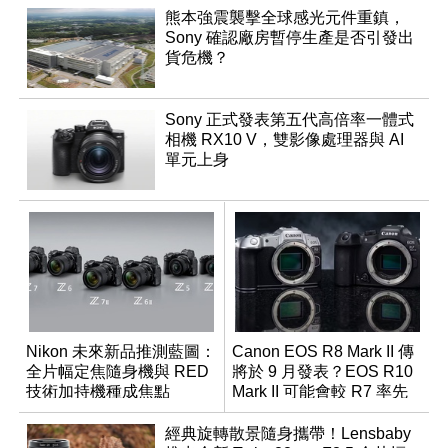
熊本強震襲擊全球感光元件重鎮，
Sony 確認廠房暫停生產是否引發出
貨危機？
Sony 正式發表第五代高倍率一體式
相機 RX10 V，雙影像處理器與 AI
單元上身
Nikon 未來新品推測藍圖：
Canon EOS R8 Mark II 傳
全片幅定焦隨身機與 RED
將於 9 月發表？EOS R10
技術加持機種成焦點
Mark II 可能會較 R7 率先
推出
經典旋轉散景隨身攜帶！Lensbaby