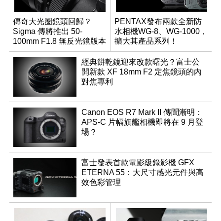
傳奇大光圈鏡頭回歸？
PENTAX發布兩款全新防
Sigma 傳將推出 50-
水相機WG-8、WG-1000，
100mm F1.8 無反光鏡版本
擴大其產品系列！
經典餅乾鏡迎來改款曙光？富士公
開新款 XF 18mm F2 定焦鏡頭的內
對焦專利
Canon EOS R7 Mark II 傳聞漸明：
APS-C 片幅旗艦相機即將在 9 月登
場？
富士發表首款電影級錄影機 GFX
ETERNA 55：大尺寸感光元件與高
效色彩管理