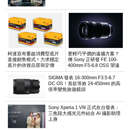
柯達宣布重啟消費型底片
更輕巧平價的遠攝方案？
直接銷售模式！力求穩定
傳 Sony 正研發 FE 100-
底片的供貨品質與定價
400mm F5-6.8 OSS 望遠
變焦鏡頭
SIGMA 發表 16-300mm F3.5-6.7
DC OS！首款等效 24-450mm 的高
倍率變焦旅遊鏡頭
Sony Xperia 1 VIII 正式在台發表：
三焦段大感光元件結合 AI 攝影助理
上身