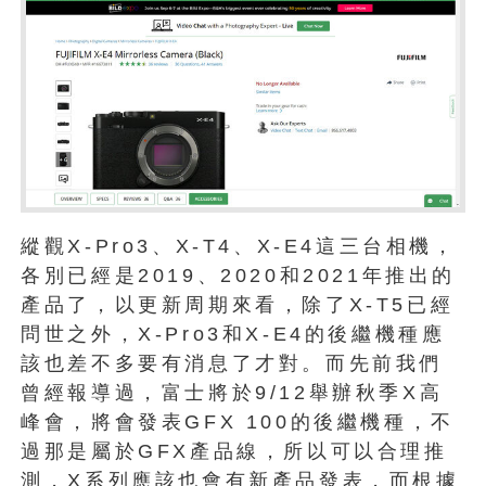
縱觀X-Pro3、X-T4、X-E4這三台相機，
各別已經是2019、2020和2021年推出的
產品了，以更新周期來看，除了X-T5已經
問世之外，X-Pro3和X-E4的後繼機種應
該也差不多要有消息了才對。而先前我們
曾經報導過，富士將於9/12舉辦秋季X高
峰會，將會發表GFX 100的後繼機種，不
過那是屬於GFX產品線，所以可以合理推
測，X系列應該也會有新產品發表，而根據