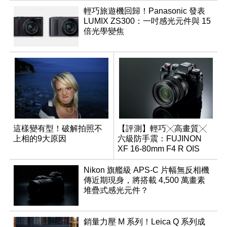
輕巧旅遊機回歸！Panasonic 發表
LUMIX ZS300：一吋感光元件與 15
倍光學變焦
這樣變有型！破解拍照不
【評測】輕巧╳高畫質╳
上相的9大原因
六級防手震：FUJINON
XF 16-80mm F4 R OIS
WR
Nikon 旗艦級 APS-C 片幅無反相機
傳近期現身，將搭載 4,500 萬畫素
堆疊式感光元件？
銷量力壓 M 系列！Leica Q 系列成