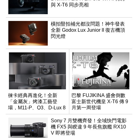
與 X-T6 同步亮相
橫拍豎拍補光都沒問題！神牛發表
全新 Godox Lux Junior II 復古機頂
閃光燈
徠卡經典再進化！全新
巴黎 FUJIKINA 盛會倒數
「金屬灰」烤漆工藝登
富士新世代機皇 X-T6 傳 9
場，M11-P、Q3、D-Lux 8
月第一周登場
領銜換裝
Sony 7 月雙機齊發！全域快門電影
機 FX5 與睽違 9 年長焦旗艦 RX10
V 即將登場