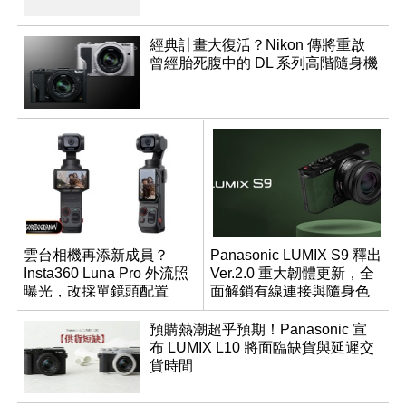
經典計畫大復活？Nikon 傳將重啟
曾經胎死腹中的 DL 系列高階隨身機
雲台相機再添新成員？
Panasonic LUMIX S9 釋出
Insta360 Luna Pro 外流照
Ver.2.0 重大韌體更新，全
曝光，改採單鏡頭配置
面解鎖有線連接與隨身色
調編輯
預購熱潮超乎預期！Panasonic 宣
布 LUMIX L10 將面臨缺貨與延遲交
貨時間