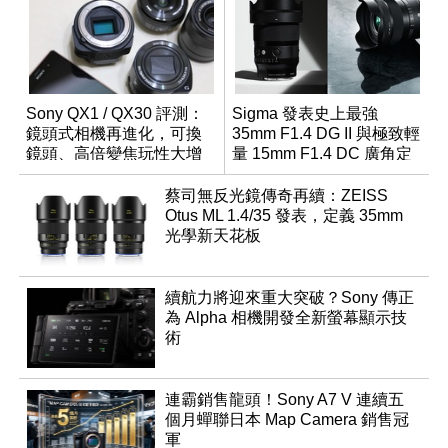
Sony QX1 / QX30 評測：
Sigma 發表史上最強
鏡頭式相機再進化，可換
35mm F1.4 DG II 與極致輕
鏡頭、高倍變焦玩性大增
量 15mm F1.4 DC 廣角定
焦鏡
蔡司無反光鏡傳奇再續：ZEISS
Otus ML 1.4/35 發表，定義 35mm
光學新天花板
續航力將迎來重大突破？Sony 傳正
為 Alpha 相機開發全新螢幕顯示技
術
連霸銷售龍頭！Sony A7 V 連續五
個月蟬聯日本 Map Camera 銷售冠
軍