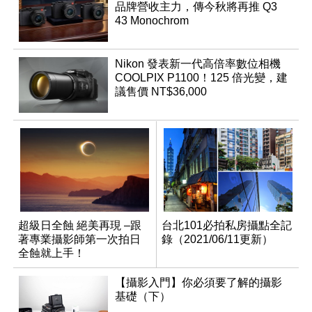
品牌營收主力，傳今秋將再推 Q3
43 Monochrom
Nikon 發表新一代高倍率數位相機
COOLPIX P1100！125 倍光變，建
議售價 NT$36,000
超級日全蝕 絕美再現 –跟
台北101必拍私房攝點全記
著專業攝影師第一次拍日
錄（2021/06/11更新）
全蝕就上手！
【攝影入門】你必須要了解的攝影
基礎（下）