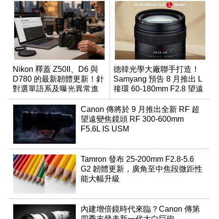
Nikon 釋蓋 Z50II、D6 與
德韓光學大廠聯手打造！
D780 的最新韌體更新！針
Samyang 預告 8 月推出 L
對選單語系及曝光異常進
接環 60-180mm F2.8 望遠
行修復
變焦鏡
Canon 傳將於 9 月推出全新 RF 超
望遠變焦鏡頭 RF 300-600mm
F5.6L IS USM
Tamron 發布 25-200mm F2.8-5.6
G2 韌體更新，廣角至中焦段微距性
能大幅升級
內建增倍鏡時代來臨？Canon 傳第
四季末發表新一代大白巨砲