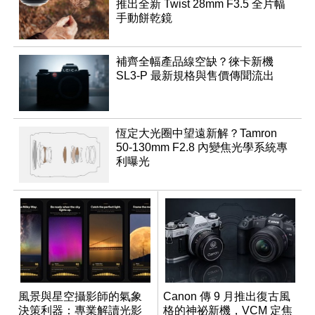
推出全新 Twist 28mm F3.5 全片幅
手動餅乾鏡
補齊全幅產品線空缺？徠卡新機
SL3-P 最新規格與售價傳聞流出
恆定大光圈中望遠新解？Tamron
50-130mm F2.8 內變焦光學系統專
利曝光
風景與星空攝影師的氣象
Canon 傳 9 月推出復古風
決策利器：專業解讀光影
格的神祕新機，VCM 定焦