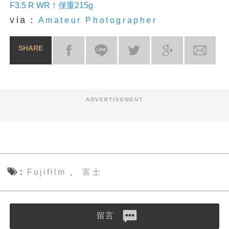
F3.5 R WR！僅重215g
via：
Amateur Photographer
SHARE
ADVERTISEMENT
Fujifilm
富士
、
留言