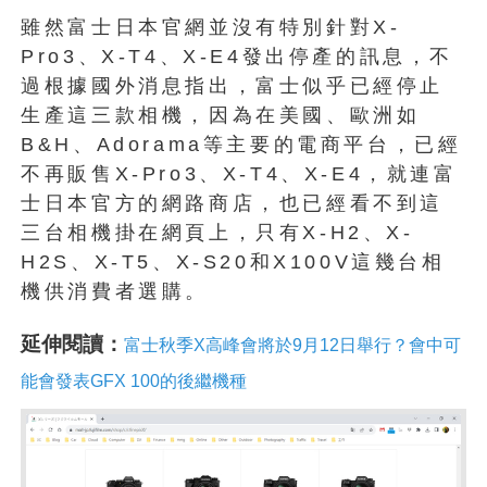
雖然富士日本官網並沒有特別針對X-
Pro3、X-T4、X-E4發出停產的訊息，不
過根據國外消息指出，富士似乎已經停止
生產這三款相機，因為在美國、歐洲如
B&H、Adorama等主要的電商平台，已經
不再販售X-Pro3、X-T4、X-E4，就連富
士日本官方的網路商店，也已經看不到這
三台相機掛在網頁上，只有X-H2、X-
H2S、X-T5、X-S20和X100V這幾台相
機供消費者選購。
延伸閱讀：
富士秋季X高峰會將於9月12日舉行？會中可
能會發表GFX 100的後繼機種