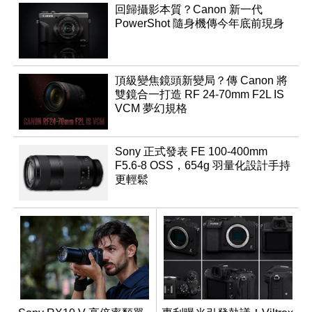
回歸攝影本質？Canon 新一代
PowerShot 隨身機傳今年底前現身
頂級變焦鏡頭新變局？傳 Canon 將
雙鏡合一打造 RF 24-70mm F2L IS
VCM 夢幻規格
Sony 正式發表 FE 100-400mm
F5.6-8 OSS，654g 羽量化設計手持
更輕鬆