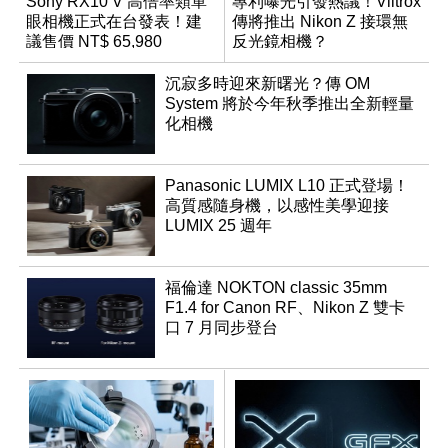
Sony RX10 V 高倍率類單
專利曝光引發熱議！Viltrox
眼相機正式在台發表！建
傳將推出 Nikon Z 接環無
議售價 NT$ 65,980
反光鏡相機？
沉寂多時迎來新曙光？傳 OM
System 將於今年秋季推出全新輕量
化相機
Panasonic LUMIX L10 正式登場！
高質感隨身機，以感性美學迎接
LUMIX 25 週年
福倫達 NOKTON classic 35mm
F1.4 for Canon RF、Nikon Z 雙卡
口 7 月同步登台