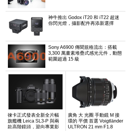
神牛推出 Godox iT20 和 iT22 超迷
你閃光燈，攝影配件再添新選擇
Sony A6900 傳聞規格流出：搭載
3,300 萬畫素堆疊式感光元件，動態
範圍超過 15 級
徠卡正式發表全新全片幅
廣角 大 光圈 手動鏡 M 接
旗艦機 Leica SL3-P 與兩
環的 平價 首選 Voigtländer
款高階鏡頭，迎向專業影
ULTRON 21 mm F1.8