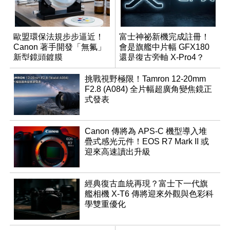
歐盟環保法規步步逼近！
富士神祕新機完成註冊！
Canon 著手開發「無氟」
會是旗艦中片幅 GFX180
新型鏡頭鍍膜
還是復古旁軸 X-Pro4？
挑戰視野極限！Tamron 12-20mm
F2.8 (A084) 全片幅超廣角變焦鏡正
式發表
Canon 傳將為 APS-C 機型導入堆
疊式感光元件！EOS R7 Mark II 或
迎來高速讀出升級
經典復古血統再現？富士下一代旗
艦相機 X-T6 傳將迎來外觀與色彩科
學雙重優化