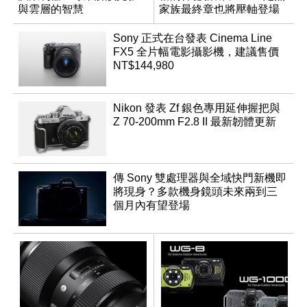
與雲層的智慧
家族最終章也將壓軸登場
App「Atmos」登場
Sony 正式在台發表 Cinema Line
FX5 全片幅電影攝影機，建議售價
NT$144,980
Nikon 發表 Zf 銀色專用延伸握把與
Z 70-200mm F2.8 II 最新韌體更新
傳 Sony 雙處理器與全域快門新機即
將現身？多款機身鏡頭未來兩到三
個月內有望登場