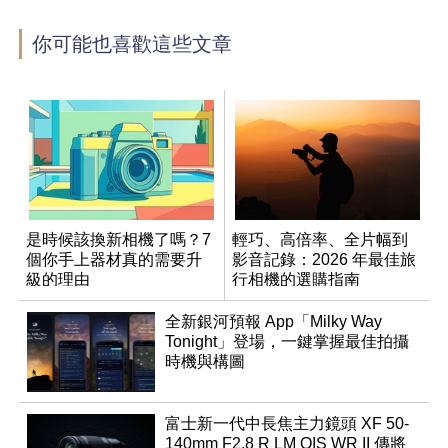
你可能也喜歡這些文章
是時候該換新相機了嗎？7
輕巧、高倍率、全片幅到
個你手上器材真的需要升
影音記錄：2026 年最佳旅
級的理由
行相機的選購指南
全新銀河預報 App「Milky Way
Tonight」登場，一鍵掌握最佳拍攝
時機與構圖
富士新一代中長焦主力鏡頭 XF 50-
140mm F2.8 R LM OIS WR II 傳將