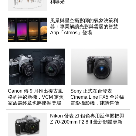
利曝光
風景與星空攝影師的氣象決策利
器：專業解讀光影與雲層的智慧
App「Atmos」登場
Canon 傳 9 月推出復古風
Sony 正式在台發表
格的神祕新機，VCM 定焦
Cinema Line FX5 全片幅
家族最終章也將壓軸登場
電影攝影機，建議售價
NT$144,980
Nikon 發表 Zf 銀色專用延伸握把與
Z 70-200mm F2.8 II 最新韌體更新