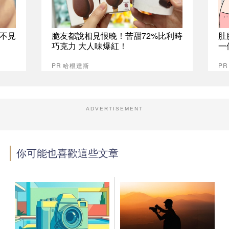
不見
脆友都說相見恨晚！苦甜72%比利時
肚
巧克力 大人味爆紅！
一
PR 哈根達斯
PR
ADVERTISEMENT
你可能也喜歡這些文章