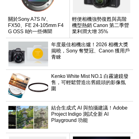
關於Sony A7S IV、
輕便相機強勢復甦與高階
FX50、FE 24-105mm F4
機型熱銷 Canon 第二季營
G OSS II的一些傳聞
業利潤大增 35%
年度最佳相機出爐！2026 相機大獎
揭曉，Sony 奪雙冠、Canon 獲用戶
青睞
Kenko White Mist NO.1 白霧濾鏡發
售，可輕鬆營造出舊鏡頭的影像氛
圍
結合生成式 AI 與拍攝建議！Adobe
Project Indigo 測試全新 AI
Playground 功能