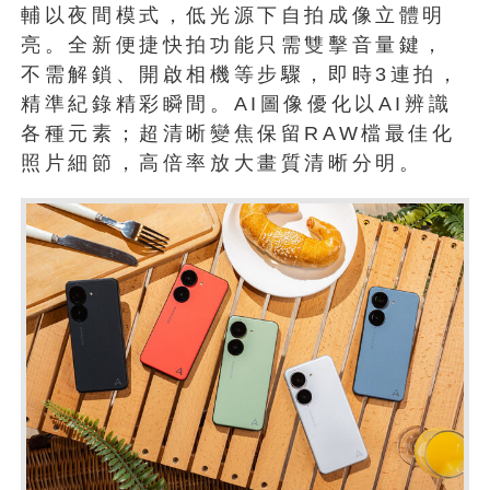
輔以夜間模式，低光源下自拍成像立體明
亮。全新便捷快拍功能只需雙擊音量鍵，
不需解鎖、開啟相機等步驟，即時3連拍，
精準紀錄精彩瞬間。AI圖像優化以AI辨識
各種元素；超清晰變焦保留RAW檔最佳化
照片細節，高倍率放大畫質清晰分明。