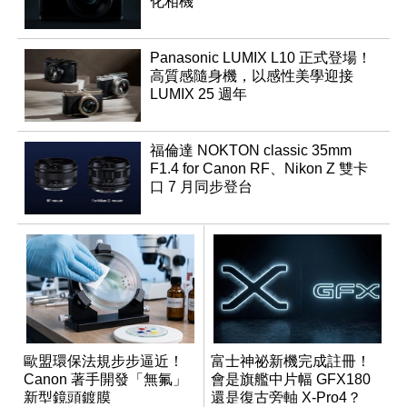
化相機
Panasonic LUMIX L10 正式登場！
高質感隨身機，以感性美學迎接
LUMIX 25 週年
福倫達 NOKTON classic 35mm
F1.4 for Canon RF、Nikon Z 雙卡
口 7 月同步登台
歐盟環保法規步步逼近！
富士神祕新機完成註冊！
Canon 著手開發「無氟」
會是旗艦中片幅 GFX180
新型鏡頭鍍膜
還是復古旁軸 X-Pro4？