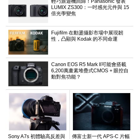
輕巧旅遊機回歸！Panasonic 發表
LUMIX ZS300：一吋感光元件與 15
倍光學變焦
Fujifilm 在動盪攝影市場中展現韌
性，凸顯與 Kodak 的不同命運
Canon EOS R5 Mark II可能會搭載
6,200萬畫素堆疊式CMOS + 眼控自
動對焦功能？
Sony A7s 初體驗高反差與
傳富士新一代 APS-C 片幅