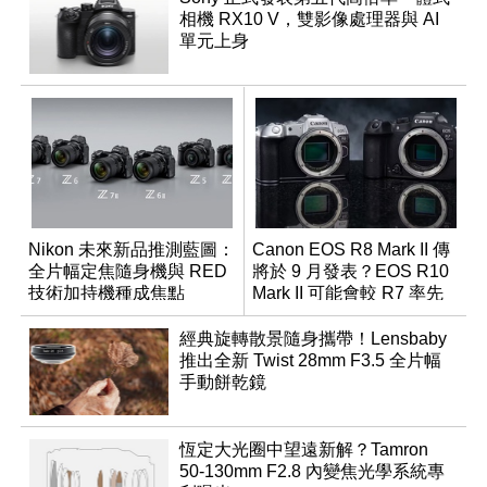
相機 RX10 V，雙影像處理器與 AI
單元上身
Nikon 未來新品推測藍圖：
Canon EOS R8 Mark II 傳
全片幅定焦隨身機與 RED
將於 9 月發表？EOS R10
技術加持機種成焦點
Mark II 可能會較 R7 率先
推出
經典旋轉散景隨身攜帶！Lensbaby
推出全新 Twist 28mm F3.5 全片幅
手動餅乾鏡
恆定大光圈中望遠新解？Tamron
50-130mm F2.8 內變焦光學系統專