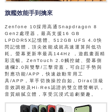
旗艦效能手到擒來
Zenfone 10採用高通Snapdragon 8
Gen2處理器，最高支援16 GB
LPDDR5X記憶體、512GB UFS 4.0快
閃記憶體，頂尖效能成就高速運算與低功
耗。螢幕更新率最高144Hz ，遊戲畫面精
彩流暢。ZenTouch 2.0觸控鍵、螢幕側
邊欄2.0與雙擊/三擊背蓋，可自訂手勢與
對應功能/APP，快速啟動常用工
具/APP，單手切換操控自如。Dirac頂級
音效調校及Hi-Res認證的雙立體聲喇叭，
音質細膩立體，享受沉浸式追劇樂趣。