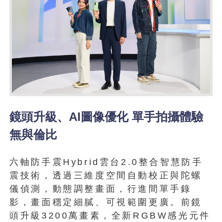
鏡頭升級、AI圖像優化 單手拍攝體驗
無與倫比
六軸防手震Hybrid雲台2.0整合智慧防手
震技術，透過三維度空間自動校正與陀螺
儀偵測，動態調整畫面，行進間單手錄
影，畫面穩定細膩、可視範圍更廣。前鏡
頭升級3200萬畫素，全新RGBW感光元件