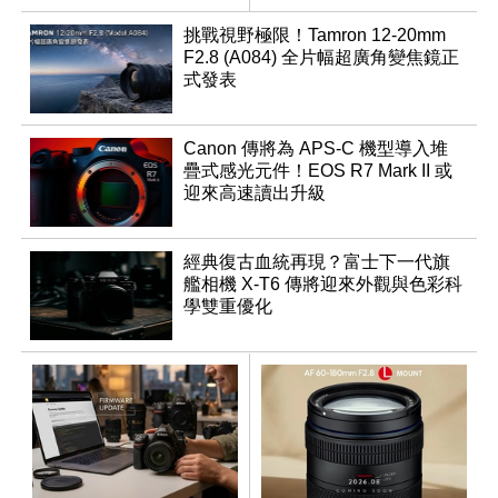
挑戰視野極限！Tamron 12-20mm
F2.8 (A084) 全片幅超廣角變焦鏡正
式發表
Canon 傳將為 APS-C 機型導入堆
疊式感光元件！EOS R7 Mark II 或
迎來高速讀出升級
經典復古血統再現？富士下一代旗
艦相機 X-T6 傳將迎來外觀與色彩科
學雙重優化