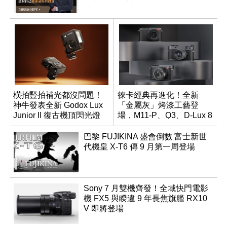
橫拍豎拍補光都沒問題！
徠卡經典再進化！全新
神牛發表全新 Godox Lux
「金屬灰」烤漆工藝登
Junior II 復古機頂閃光燈
場，M11-P、Q3、D-Lux 8
領銜換裝
巴黎 FUJIKINA 盛會倒數 富士新世
代機皇 X-T6 傳 9 月第一周登場
Sony 7 月雙機齊發！全域快門電影
機 FX5 與睽違 9 年長焦旗艦 RX10
V 即將登場