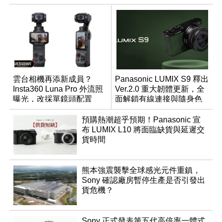
雲台相機再添新成員？
Panasonic LUMIX S9 釋出
Insta360 Luna Pro 外流照
Ver.2.0 重大韌體更新，全
曝光，改採單鏡頭配置
面解鎖有線連接與隨身色
調編輯
預購熱潮超乎預期！Panasonic 宣
布 LUMIX L10 將面臨缺貨與延遲交
貨時間
熊本強震襲擊全球感光元件重鎮，
Sony 確認廠房暫停生產是否引發出
貨危機？
Sony 正式發表第五代高倍率一體式