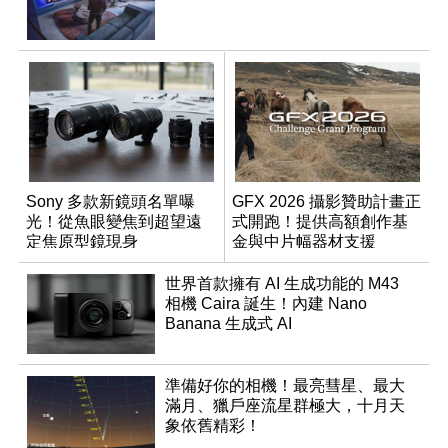
Sony 多款新鏡頭名單曝
GFX 2026 攝影贊助計畫正
光！從魚眼變焦到超望遠
式開跑！提供高額創作基
定焦原型鏡現身
金與中片幅器材支援
世界首款擁有 AI 生成功能的 M43
相機 Caira 誕生！內建 Nano
Banana 生成式 AI
準備好你的相機！最亮彗星、最大
滿月、獵戶座流星群極大，十月天
象依舊精彩！