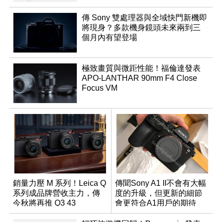
傳 Sony 雙處理器與全域快門新機即
將現身？多款機身鏡頭未來兩到三
個月內有望登場
極致畫質與微距性能！福倫達發表
APO-LANTHAR 90mm F4 Close
Focus VM
銷量力壓 M 系列！Leica Q
傳聞Sony A1 II不會有大幅
系列成品牌營收主力，傳
度的升級，但更新的細節
今秋將再推 Q3 43
會更符合A1用戶的期待
Monochrom