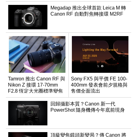
Megadap 推出全球首款 Leica M 轉
Canon RF 自動對焦轉接環 M2RF
Tamron 推出 Canon RF 與
Sony FX5 與平價 FE 100-
Nikon Z 接環 17-70mm
400mm 發表會前夕規格與
F2.8 恆定大光圈標準變焦
售價全面流出
鏡
回歸攝影本質？Canon 新一代
PowerShot 隨身機傳今年底前現身
頂級變焦鏡頭新變局？傳 Canon 將