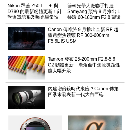
Nikon 釋蓋 Z50II、D6 與
德韓光學大廠聯手打造！
D780 的最新韌體更新！針
Samyang 預告 8 月推出 L
對選單語系及曝光異常進
接環 60-180mm F2.8 望遠
行修復
變焦鏡
Canon 傳將於 9 月推出全新 RF 超
望遠變焦鏡頭 RF 300-600mm
F5.6L IS USM
Tamron 發布 25-200mm F2.8-5.6
G2 韌體更新，廣角至中焦段微距性
能大幅升級
內建增倍鏡時代來臨？Canon 傳第
四季末發表新一代大白巨砲