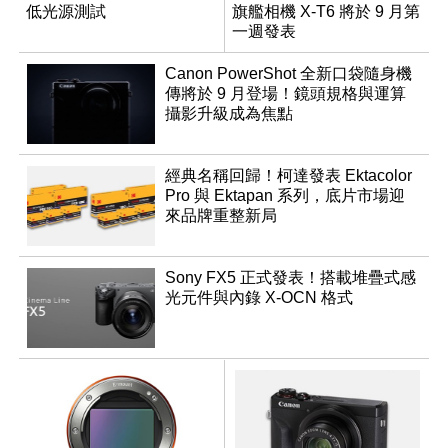
低光源測試
旗艦相機 X-T6 將於 9 月第
一週發表
Canon PowerShot 全新口袋隨身機
傳將於 9 月登場！鏡頭規格與運算
攝影升級成為焦點
經典名稱回歸！柯達發表 Ektacolor
Pro 與 Ektapan 系列，底片市場迎
來品牌重整新局
Sony FX5 正式發表！搭載堆疊式感
光元件與內錄 X-OCN 格式