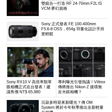
雙鏡合一打造 RF 24-70mm F2L IS
VCM 夢幻規格
Sony 正式發表 FE 100-400mm
F5.6-8 OSS，654g 羽量化設計手持
更輕鬆
Sony RX10 V 高倍率類單
專利曝光引發熱議！Viltrox
眼相機正式在台發表！建
傳將推出 Nikon Z 接環無
議售價 NT$ 65,980
反光鏡相機？
沉寂多時迎來新曙光？傳 OM
System 將於今年秋季推出全新輕量