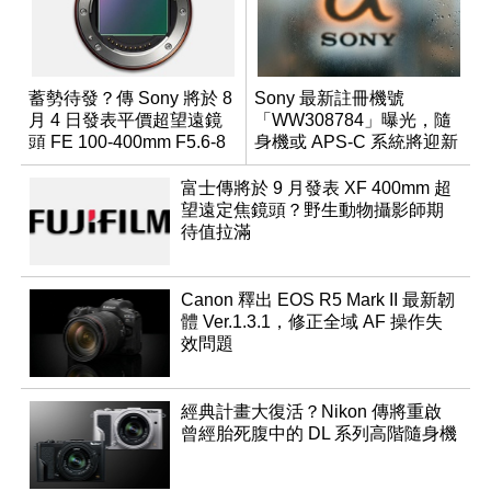
蓄勢待發？傳 Sony 將於 8
Sony 最新註冊機號
月 4 日發表平價超望遠鏡
「WW308784」曝光，隨
頭 FE 100-400mm F5.6-8
身機或 APS-C 系統將迎新
成員？
富士傳將於 9 月發表 XF 400mm 超
望遠定焦鏡頭？野生動物攝影師期
待值拉滿
Canon 釋出 EOS R5 Mark II 最新韌
體 Ver.1.3.1，修正全域 AF 操作失
效問題
經典計畫大復活？Nikon 傳將重啟
曾經胎死腹中的 DL 系列高階隨身機