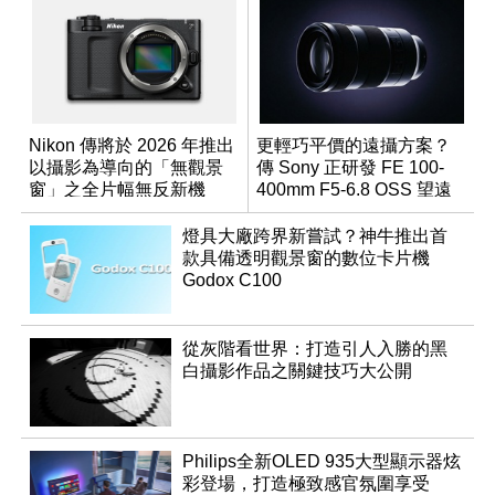
Nikon 傳將於 2026 年推出
更輕巧平價的遠攝方案？
以攝影為導向的「無觀景
傳 Sony 正研發 FE 100-
窗」之全片幅無反新機
400mm F5-6.8 OSS 望遠
變焦鏡頭
燈具大廠跨界新嘗試？神牛推出首
款具備透明觀景窗的數位卡片機
Godox C100
從灰階看世界：打造引人入勝的黑
白攝影作品之關鍵技巧大公開
Philips全新OLED 935大型顯示器炫
彩登場，打造極致感官氛圍享受