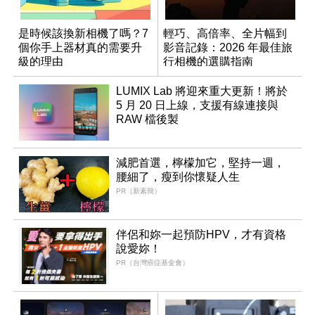
是時候該換新相機了嗎？7
輕巧、高倍率、全片幅到
個你手上器材真的需要升
影音記錄：2026 年最佳旅
級的理由
行相機的選購指南
LUMIX Lab 將迎來重大更新！將於
5 月 20 日上線，支援有線連接與
RAW 檔後製
減肥首選，檸檬加它，堅持一週，
腰細了，瘦到你懷疑人生
PR（新素簡）
伴侶和妳一起預防HPV，才有資格
說愛妳！
PR（台灣癌症基金會）