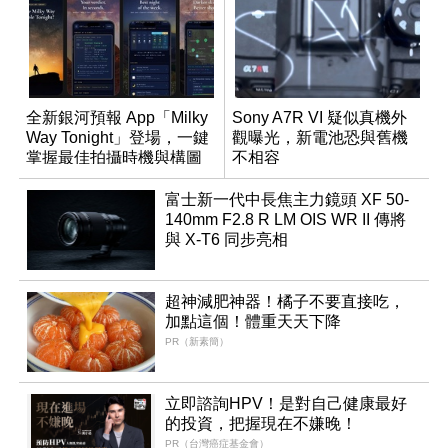
全新銀河預報 App「Milky
Sony A7R VI 疑似真機外
Way Tonight」登場，一鍵
觀曝光，新電池恐與舊機
掌握最佳拍攝時機與構圖
不相容
富士新一代中長焦主力鏡頭 XF 50-
140mm F2.8 R LM OIS WR II 傳將
與 X-T6 同步亮相
超神減肥神器！橘子不要直接吃，
加點這個！體重天天下降
PR（新素簡）
立即諮詢HPV！是對自己健康最好
的投資，把握現在不嫌晚！
PR（台灣癌症基金會）