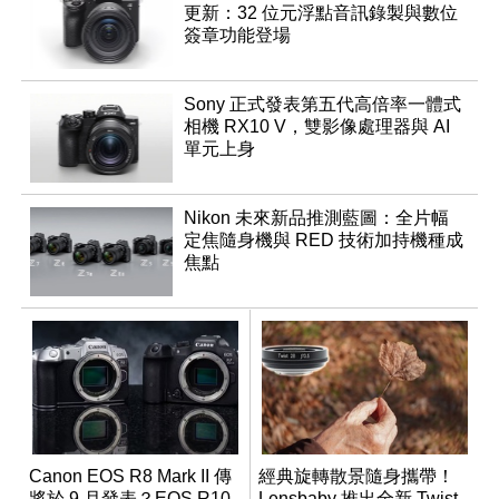
更新：32 位元浮點音訊錄製與數位
簽章功能登場
Sony 正式發表第五代高倍率一體式
相機 RX10 V，雙影像處理器與 AI
單元上身
Nikon 未來新品推測藍圖：全片幅
定焦隨身機與 RED 技術加持機種成
焦點
Canon EOS R8 Mark II 傳
經典旋轉散景隨身攜帶！
將於 9 月發表？EOS R10
Lensbaby 推出全新 Twist