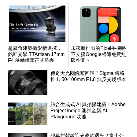
超廣角建築攝影新選擇，
未來新推出的Pixel手機將
銘匠光學 TTArtisan 17mm
不支援Google相簿免費無
F4 移軸鏡頭正式發表
限空間？
傳奇大光圈鏡頭回歸？Sigma 傳將
推出 50-100mm F1.8 無反光鏡版本
結合生成式 AI 與拍攝建議！Adobe
Project Indigo 測試全新 AI
Playground 功能
經典餅乾鏡迎來改款曙光？富士公