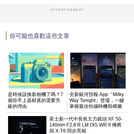
ADVERTISEMENT
你可能也喜歡這些文章
是時候該換新相機了嗎？7
全新銀河預報 App「Milky
個你手上器材真的需要升
Way Tonight」登場，一鍵
級的理由
掌握最佳拍攝時機與構圖
富士新一代中長焦主力鏡頭 XF 50-
140mm F2.8 R LM OIS WR II 傳將
與 X-T6 同步亮相