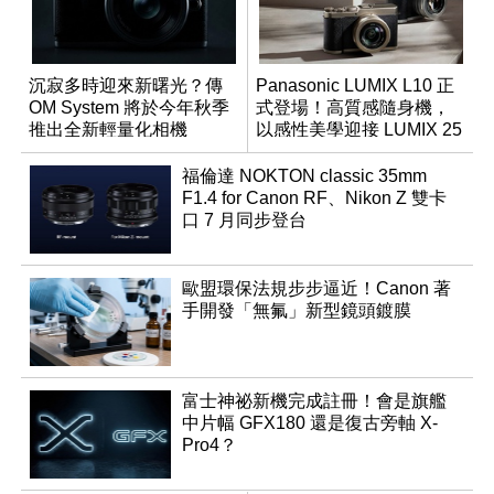
沉寂多時迎來新曙光？傳
Panasonic LUMIX L10 正
OM System 將於今年秋季
式登場！高質感隨身機，
推出全新輕量化相機
以感性美學迎接 LUMIX 25
週年
福倫達 NOKTON classic 35mm
F1.4 for Canon RF、Nikon Z 雙卡
口 7 月同步登台
歐盟環保法規步步逼近！Canon 著
手開發「無氟」新型鏡頭鍍膜
富士神祕新機完成註冊！會是旗艦
中片幅 GFX180 還是復古旁軸 X-
Pro4？