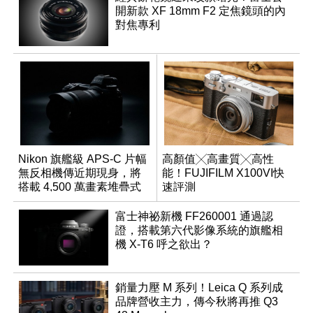
開新款 XF 18mm F2 定焦鏡頭的內
對焦專利
Nikon 旗艦級 APS-C 片幅
高顏值╳高畫質╳高性
無反相機傳近期現身，將
能！FUJIFILM X100VI快
搭載 4,500 萬畫素堆疊式
速評測
感光元件？
富士神祕新機 FF260001 通過認
證，搭載第六代影像系統的旗艦相
機 X-T6 呼之欲出？
銷量力壓 M 系列！Leica Q 系列成
品牌營收主力，傳今秋將再推 Q3