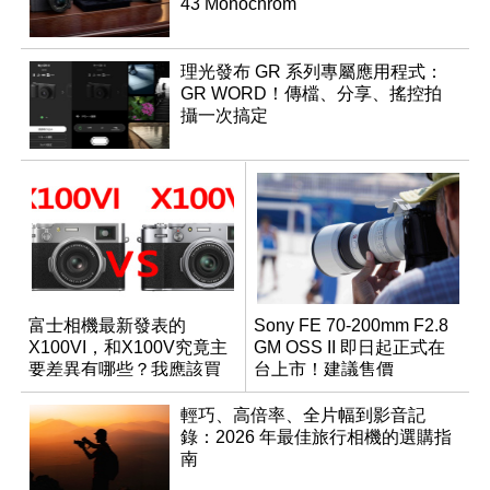
43 Monochrom
理光發布 GR 系列專屬應用程式：
GR WORD！傳檔、分享、搖控拍
攝一次搞定
富士相機最新發表的
Sony FE 70-200mm F2.8
X100VI，和X100V究竟主
GM OSS II 即日起正式在
要差異有哪些？我應該買
台上市！建議售價
哪一台？
NT$76,980
輕巧、高倍率、全片幅到影音記
錄：2026 年最佳旅行相機的選購指
南