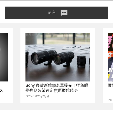
留言
業界動態
Sony 多款新鏡頭名單曝光！從魚眼
做
 X
變焦到超望遠定焦原型鏡現身
(2026年8月6日)
P