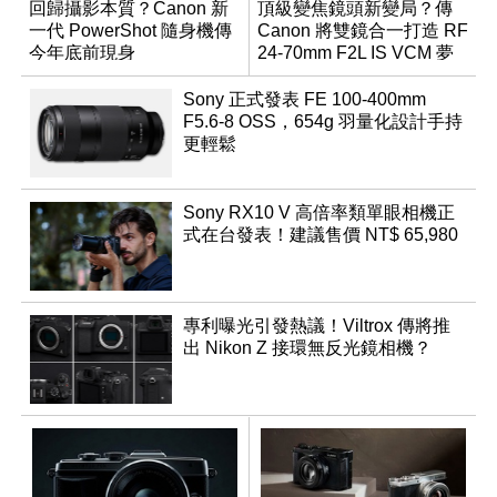
回歸攝影本質？Canon 新
頂級變焦鏡頭新變局？傳
一代 PowerShot 隨身機傳
Canon 將雙鏡合一打造 RF
今年底前現身
24-70mm F2L IS VCM 夢
幻規格
Sony 正式發表 FE 100-400mm
F5.6-8 OSS，654g 羽量化設計手持
更輕鬆
Sony RX10 V 高倍率類單眼相機正
式在台發表！建議售價 NT$ 65,980
專利曝光引發熱議！Viltrox 傳將推
出 Nikon Z 接環無反光鏡相機？