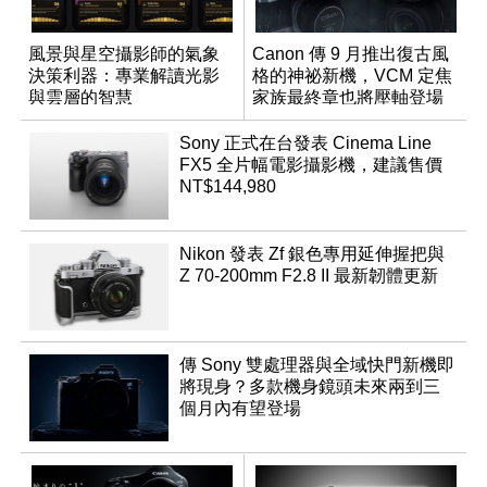
風景與星空攝影師的氣象
Canon 傳 9 月推出復古風
決策利器：專業解讀光影
格的神祕新機，VCM 定焦
與雲層的智慧
家族最終章也將壓軸登場
App「Atmos」登場
Sony 正式在台發表 Cinema Line
FX5 全片幅電影攝影機，建議售價
NT$144,980
Nikon 發表 Zf 銀色專用延伸握把與
Z 70-200mm F2.8 II 最新韌體更新
傳 Sony 雙處理器與全域快門新機即
將現身？多款機身鏡頭未來兩到三
個月內有望登場