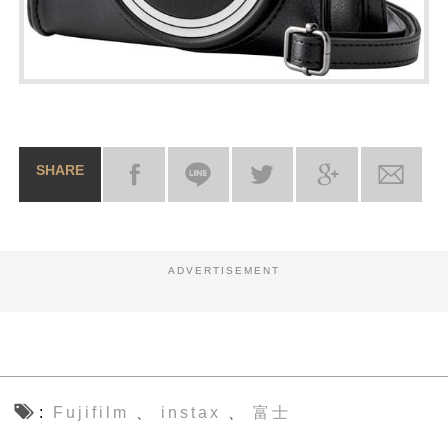
SHARE
ADVERTISEMENT
Fujifilm
instax
富士
、
、