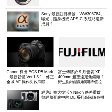
Sony 最新註冊機號「WW308784」
曝光，隨身機或 APS-C 系統將迎新
成員？
Canon 釋出 EOS R5 Mark
富士傳將於 9 月發表 XF
II 最新韌體 Ver.1.3.1，修正
400mm 超望遠定焦鏡頭？
全域 AF 操作失效問題
野生動物攝影師期待值拉
滿
經典計畫大復活？Nikon 傳將重啟
曾經胎死腹中的 DL 系列高階隨身機