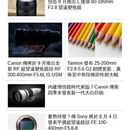
預告 8 月推出 L 接環 60-180mm
F2.8 望遠變焦鏡
Canon 傳將於 9 月推出全
Tamron 發布 25-200mm
新 RF 超望遠變焦鏡頭 RF
F2.8-5.6 G2 韌體更新，廣
300-600mm F5.6L IS USM
角至中焦段微距性能大幅
升級
內建增倍鏡時代來臨？Canon 傳第
四季末發表新一代大白巨砲
蓄勢待發？傳 Sony 將於 8 月 4 日
發表平價超望遠鏡頭 FE 100-
400mm F5.6-8