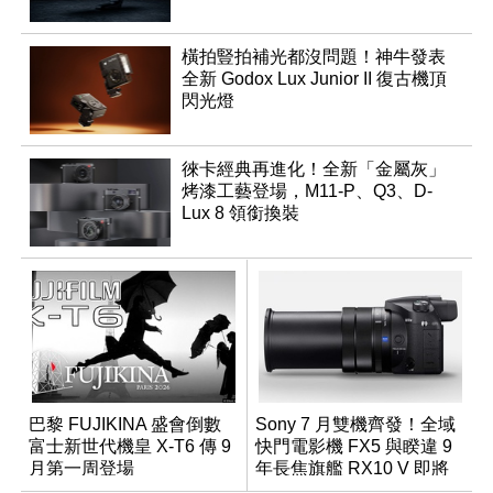
橫拍豎拍補光都沒問題！神牛發表
全新 Godox Lux Junior II 復古機頂
閃光燈
徠卡經典再進化！全新「金屬灰」
烤漆工藝登場，M11-P、Q3、D-
Lux 8 領銜換裝
巴黎 FUJIKINA 盛會倒數
Sony 7 月雙機齊發！全域
富士新世代機皇 X-T6 傳 9
快門電影機 FX5 與睽違 9
月第一周登場
年長焦旗艦 RX10 V 即將
登場