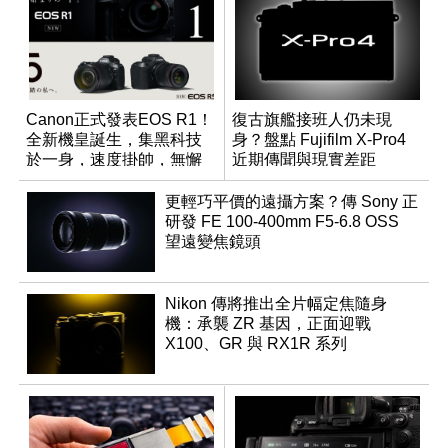
Canon正式發表EOS R1！
復古旗艦接班人仍未現
全新機皇誕生，集黑科技
身？盤點 Fujifilm X-Pro4
於一身，速度掛帥，無懈
近期傳聞與現實差距
可擊
更輕巧平價的遠攝方案？傳 Sony 正
研發 FE 100-400mm F5-6.8 OSS
望遠變焦鏡頭
Nikon 傳將推出全片幅定焦隨身
機：承襲 ZR 基因，正面迎戰
X100、GR 與 RX1R 系列