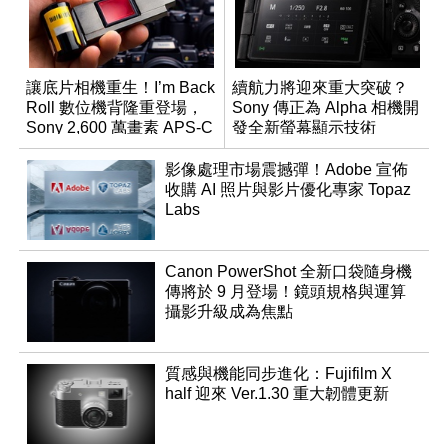
讓底片相機重生！I’m Back
續航力將迎來重大突破？
Roll 數位機背隆重登場，
Sony 傳正為 Alpha 相機開
Sony 2,600 萬畫素 APS-C
發全新螢幕顯示技術
CMOS
影像處理市場震撼彈！Adobe 宣佈
收購 AI 照片與影片優化專家 Topaz
Labs
Canon PowerShot 全新口袋隨身機
傳將於 9 月登場！鏡頭規格與運算
攝影升級成為焦點
質感與機能同步進化：Fujifilm X
half 迎來 Ver.1.30 重大韌體更新