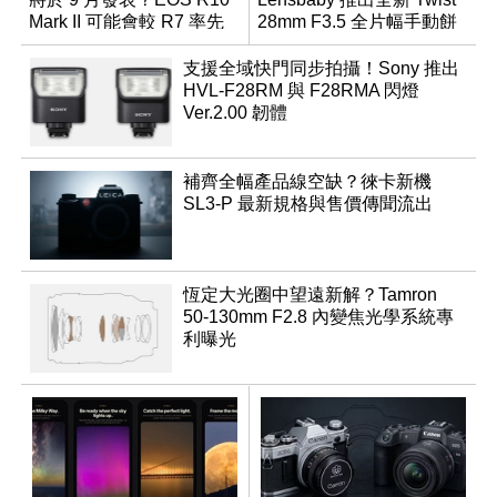
Mark II 可能會較 R7 率先
28mm F3.5 全片幅手動餅
推出
乾鏡
支援全域快門同步拍攝！Sony 推出
HVL-F28RM 與 F28RMA 閃燈
Ver.2.00 韌體
補齊全幅產品線空缺？徠卡新機
SL3-P 最新規格與售價傳聞流出
恆定大光圈中望遠新解？Tamron
50-130mm F2.8 內變焦光學系統專
利曝光