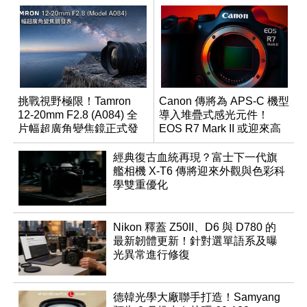
挑戰視野極限！Tamron
Canon 傳將為 APS-C 機型
12-20mm F2.8 (A084) 全
導入堆疊式感光元件！
片幅超廣角變焦鏡正式發
EOS R7 Mark II 或迎來高
表
速讀出升級
經典復古血統再現？富士下一代旗
艦相機 X-T6 傳將迎來外觀與色彩科
學雙重優化
Nikon 釋蓋 Z50II、D6 與 D780 的
最新韌體更新！針對選單語系及曝
光異常進行修復
德韓光學大廠聯手打造！Samyang