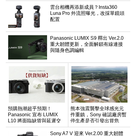
雲台相機再添新成員？Insta360
Luna Pro 外流照曝光，改採單鏡頭
配置
Panasonic LUMIX S9 釋出 Ver.2.0
重大韌體更新，全面解鎖有線連接
與隨身色調編輯
預購熱潮超乎預期！
熊本強震襲擊全球感光元
Panasonic 宣布 LUMIX
件重鎮，Sony 確認廠房暫
L10 將面臨缺貨與延遲交
停生產是否引發出貨危
貨時間
機？
Sony A7 V 迎來 Ver.2.00 重大韌體