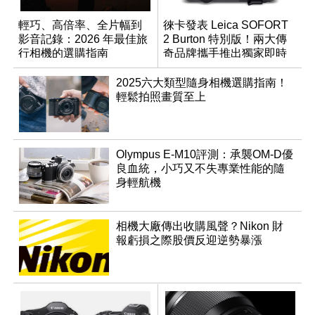
輕巧、高倍率、全片幅到
徠卡發表 Leica SOFORT
影音記錄：2026 年最佳旅
2 Burton 特別版！兩大傳
行相機的選購指南
奇品牌攜手推出獨家即時
成像相機
2025六大類型隨身相機選購指南！
輕鬆拍照畫質至上
Olympus E-M10評測：承襲OM-D優
良血統，小巧又不失專業性能的隨
身輕航機
相機大廠傳出收購風聲？Nikon 財
報虧損之際股價反迎逆勢暴漲