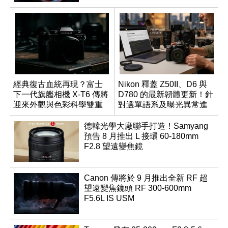
經典復古血統再現？富士
Nikon 釋蓋 Z50II、D6 與
下一代旗艦相機 X-T6 傳將
D780 的最新韌體更新！針
迎來外觀與色彩科學雙重
對選單語系及曝光異常進
優化
行修復
德韓光學大廠聯手打造！Samyang
預告 8 月推出 L 接環 60-180mm
F2.8 望遠變焦鏡
Canon 傳將於 9 月推出全新 RF 超
望遠變焦鏡頭 RF 300-600mm
F5.6L IS USM