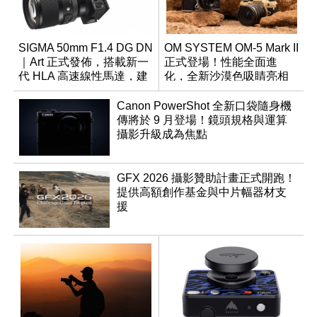
SIGMA 50mm F1.4 DG DN
OM SYSTEM OM-5 Mark II
｜Art 正式發佈，搭載新一
正式登場！性能全面進
代 HLA 高速線性馬達，建
化，全新沙漠色吸睛亮相
議售價約 26K
Canon PowerShot 全新口袋隨身機
傳將於 9 月登場！鏡頭規格與運算
攝影升級成為焦點
GFX 2026 攝影贊助計畫正式開跑！
提供高額創作基金與中片幅器材支
援