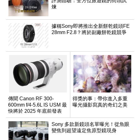
評測體驗：全方位旅遊鏡的街頭試
煉
據稱Sony即將推出全新餅乾鏡頭FE
28mm F2.8？將於副廠餅乾鏡競爭
傳聞 Canon RF 300-
得獎的事：帶你進入多重
600mm f/4-5.6L IS USM 最
曝光攝影寫真的奇幻之美
快將於 2025 年底前發表
Sony 多款新鏡頭名單曝光！從魚眼
變焦到超望遠定焦原型鏡現身