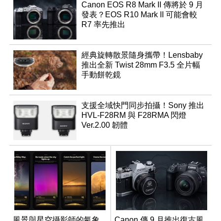
Canon EOS R8 Mark II 傳將於 9 月
發表？EOS R10 Mark II 可能會較
R7 率先推出
經典旋轉散景隨身攜帶！Lensbaby
推出全新 Twist 28mm F3.5 全片幅
手動餅乾鏡
支援全域快門同步拍攝！Sony 推出
HVL-F28RM 與 F28RMA 閃燈
Ver.2.00 韌體
風景與星空攝影師的氣象
Canon 傳 9 月推出復古風