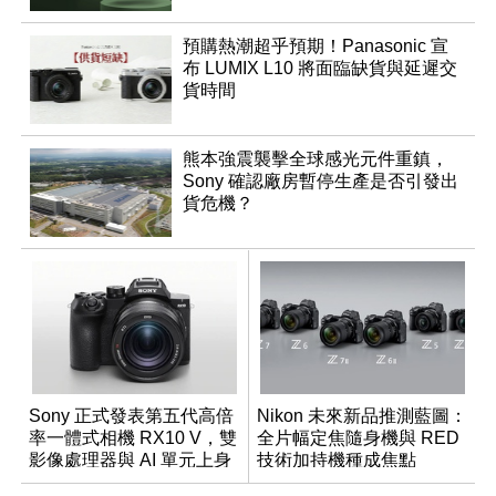
預購熱潮超乎預期！Panasonic 宣
布 LUMIX L10 將面臨缺貨與延遲交
貨時間
熊本強震襲擊全球感光元件重鎮，
Sony 確認廠房暫停生產是否引發出
貨危機？
Sony 正式發表第五代高倍
Nikon 未來新品推測藍圖：
率一體式相機 RX10 V，雙
全片幅定焦隨身機與 RED
影像處理器與 AI 單元上身
技術加持機種成焦點