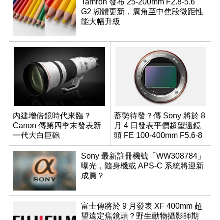
Tamron 發布 25-200mm F2.8-5.6
G2 韌體更新，廣角至中焦段微距性
能大幅升級
內建增倍鏡時代來臨？
蓄勢待發？傳 Sony 將於 8
Canon 傳第四季末發表新
月 4 日發表平價超望遠鏡
一代大白巨砲
頭 FE 100-400mm F5.6-8
Sony 最新註冊機號「WW308784」
曝光，隨身機或 APS-C 系統將迎新
成員？
富士傳將於 9 月發表 XF 400mm 超
望遠定焦鏡頭？野生動物攝影師期