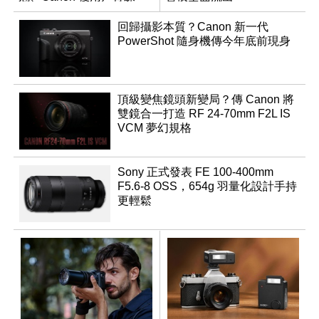
回歸攝影本質？Canon 新一代
PowerShot 隨身機傳今年底前現身
頂級變焦鏡頭新變局？傳 Canon 將
雙鏡合一打造 RF 24-70mm F2L IS
VCM 夢幻規格
Sony 正式發表 FE 100-400mm
F5.6-8 OSS，654g 羽量化設計手持
更輕鬆