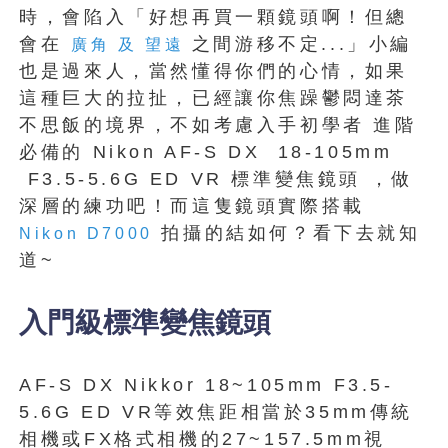
時，會陷入「好想再買一顆鏡頭啊！但總
會在
之間游移不定...」小編
廣角 及 望遠
也是過來人，當然懂得你們的心情，如果
這種巨大的拉扯，已經讓你焦躁鬱悶達茶
不思飯的境界，不如考慮入手初學者 進階
必備的 Nikon AF-S DX 18-105mm
F3.5-5.6G ED VR 標準變焦鏡頭 ，做
深層的練功吧！而這隻鏡頭實際搭載
拍攝的結如何？看下去就知
Nikon D7000
道~
入門級標準變焦鏡頭
AF-S DX Nikkor 18~105mm F3.5-
5.6G ED VR等效焦距相當於35mm傳統
相機或FX格式相機的27~157.5mm視