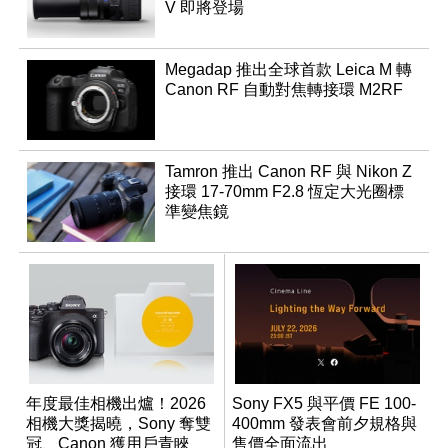
V 即將登場
Megadap 推出全球首款 Leica M 轉
Canon RF 自動對焦轉接環 M2RF
Tamron 推出 Canon RF 與 Nikon Z
接環 17-70mm F2.8 恆定大光圈標
準變焦鏡
年度最佳相機出爐！2026
Sony FX5 與平價 FE 100-
相機大獎揭曉，Sony 奪雙
400mm 發表會前夕規格與
冠、Canon 獲用戶青睞
售價全面流出