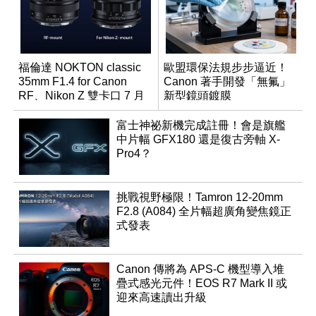
福倫達 NOKTON classic
歐盟環保法規步步逼近！
35mm F1.4 for Canon
Canon 著手開發「無氟」
RF、Nikon Z 雙卡口 7 月
新型鏡頭鍍膜
同步登台
富士神祕新機完成註冊！會是旗艦
中片幅 GFX180 還是復古旁軸 X-
Pro4？
挑戰視野極限！Tamron 12-20mm
F2.8 (A084) 全片幅超廣角變焦鏡正
式發表
Canon 傳將為 APS-C 機型導入堆
疊式感光元件！EOS R7 Mark II 或
迎來高速讀出升級