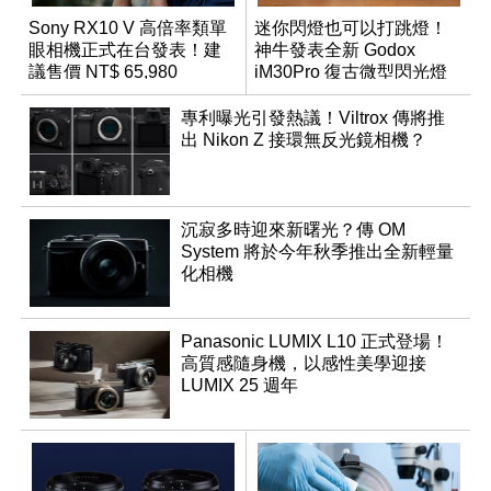
Sony RX10 V 高倍率類單
迷你閃燈也可以打跳燈！
眼相機正式在台發表！建
神牛發表全新 Godox
議售價 NT$ 65,980
iM30Pro 復古微型閃光燈
專利曝光引發熱議！Viltrox 傳將推
出 Nikon Z 接環無反光鏡相機？
沉寂多時迎來新曙光？傳 OM
System 將於今年秋季推出全新輕量
化相機
Panasonic LUMIX L10 正式登場！
高質感隨身機，以感性美學迎接
LUMIX 25 週年