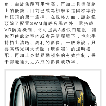
角，由於焦段可用性高，再加上具備價格
上的優勢，目前已成為初學者進階標準變
焦鏡頭的第一選擇。在規格方面，該款鏡
頭除了配置SWM超靜音馬達外，還搭載
VR防震機制，將可提高3級快門速度，讓
你即使處於室內或者昏暗環境下，也能手
持拍出清晰、銳利的影像。一般來說，只
要高感光與大光圈（廣角端）的適時搭
配，再加上身體晃動頻率的有效控制，幾
乎都能達到近六成的影像成功率。