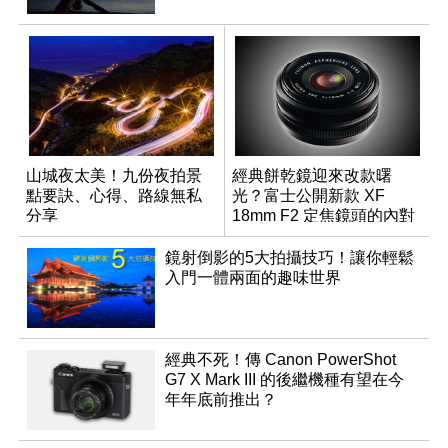
山城夜太美！九份夜拍景
經典餅乾鏡迎來改款曙
點要訣、心得、路線無私
光？富士公開新款 XF
分享
18mm F2 定焦鏡頭的內對
焦專利
鏡射倒影的5大拍攝技巧！讓你輕鬆
入門一體兩面的趣味世界
經典不死！傳 Canon PowerShot
G7 X Mark III 的後繼機種有望在今
年年底前推出？