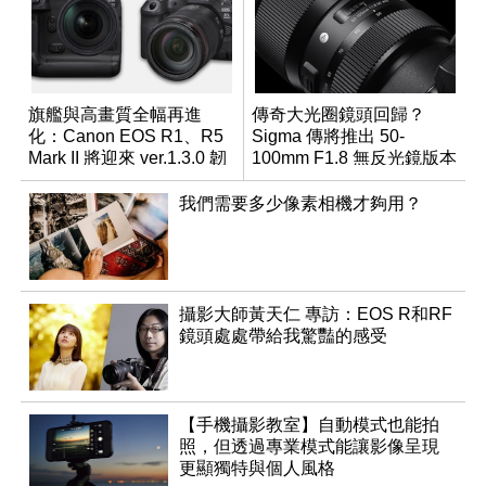
旗艦與高畫質全幅再進
傳奇大光圈鏡頭回歸？
化：Canon EOS R1、R5
Sigma 傳將推出 50-
Mark II 將迎來 ver.1.3.0 韌
100mm F1.8 無反光鏡版本
體更新
我們需要多少像素相機才夠用？
攝影大師黃天仁 專訪：EOS R和RF
鏡頭處處帶給我驚豔的感受
【手機攝影教室】自動模式也能拍
照，但透過專業模式能讓影像呈現
更顯獨特與個人風格