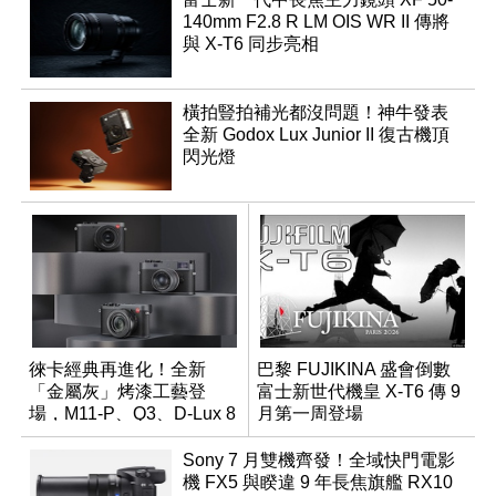
140mm F2.8 R LM OIS WR II 傳將
與 X-T6 同步亮相
橫拍豎拍補光都沒問題！神牛發表
全新 Godox Lux Junior II 復古機頂
閃光燈
徠卡經典再進化！全新
巴黎 FUJIKINA 盛會倒數
「金屬灰」烤漆工藝登
富士新世代機皇 X-T6 傳 9
場，M11-P、Q3、D-Lux 8
月第一周登場
領銜換裝
Sony 7 月雙機齊發！全域快門電影
機 FX5 與睽違 9 年長焦旗艦 RX10