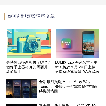
你可能也喜歡這些文章
是時候該換新相機了嗎？7
LUMIX Lab 將迎來重大更
個你手上器材真的需要升
新！將於 5 月 20 日上線，
級的理由
支援有線連接與 RAW 檔後
製
全新銀河預報 App「Milky Way
Tonight」登場，一鍵掌握最佳拍攝
時機與構圖
富士新一代中長焦主力鏡頭 XF 50-