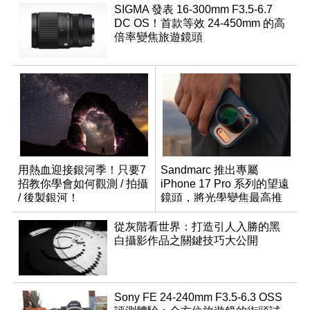
SIGMA 發表 16-300mm F3.5-6.7
DC OS！首款等效 24-450mm 的高
倍率變焦旅遊鏡頭
用熱血迎接銀河季！只要7
Sandmarc 推出專屬
招教你學會如何觀測 / 拍攝
iPhone 17 Pro 系列的望遠
/ 後製銀河！
鏡頭，將光學變焦最高推
升至 16 倍
從灰階看世界：打造引人入勝的黑
白攝影作品之關鍵技巧大公開
Sony FE 24-240mm F3.5-6.3 OSS