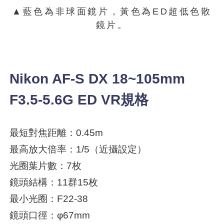
▲藍色為非球面鏡片，黃色為ED超低色散
鏡片。
Nikon AF-S DX 18~105mm
F3.5-5.6G ED VR規格
最短對焦距離：0.45m
最高放大倍率：1/5（近攝設定）
光圈葉片數：7枚
鏡頭結構：11群15枚
最小光圈：F22-38
鏡頭口徑：φ67mm