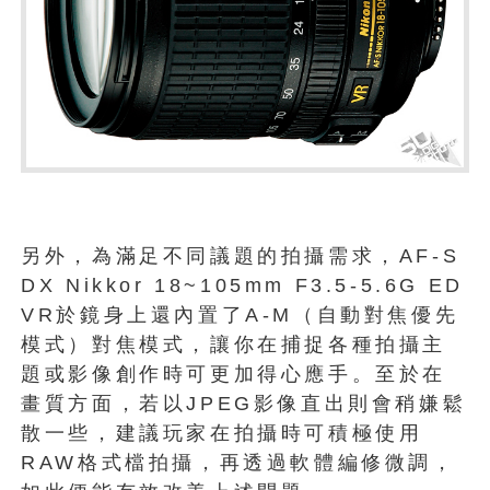
另外，為滿足不同議題的拍攝需求，AF-S
DX Nikkor 18~105mm F3.5-5.6G ED
VR於鏡身上還內置了A-M（自動對焦優先
模式）對焦模式，讓你在捕捉各種拍攝主
題或影像創作時可更加得心應手。至於在
畫質方面，若以JPEG影像直出則會稍嫌鬆
散一些，建議玩家在拍攝時可積極使用
RAW格式檔拍攝，再透過軟體編修微調，