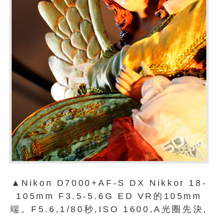
▲Nikon D7000+AF-S DX Nikkor 18-
105mm F3.5-5.6G ED VR的105mm
端。F5.6,1/80秒,ISO 1600,A光圈先決,