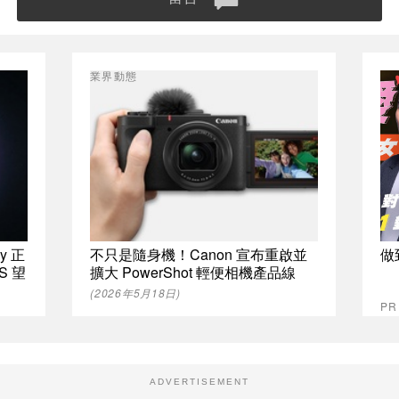
業界動態
y 正
不只是隨身機！Canon 宣布重啟並
做
SS 望
擴大 PowerShot 輕便相機產品線
(2026年5月18日)
P
ADVERTISEMENT