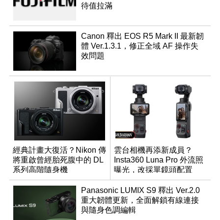
待值拉滿
Canon 釋出 EOS R5 Mark II 最新韌
體 Ver.1.3.1，修正全域 AF 操作失
效問題
經典計畫大復活？Nikon 傳
雲台相機再添新成員？
將重啟曾經胎死腹中的 DL
Insta360 Luna Pro 外流照
系列高階隨身機
曝光，改採單鏡頭配置
Panasonic LUMIX S9 釋出 Ver.2.0
重大韌體更新，全面解鎖有線連接
與隨身色調編輯