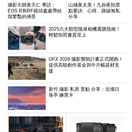
攝影大師黃天仁 專訪：
山城夜太美！九份夜拍景
EOS R和RF鏡頭處處帶給
點要訣、心得、路線無私
我驚豔的感受
分享
2025六大類型隨身相機選購指南！
輕鬆拍照畫質至上
GFX 2026 攝影贊助計畫正式開跑！
提供高額創作基金與中片幅器材支
援
新竹 攝影 私房 景點 分享：北埔日
落亭 練黑卡