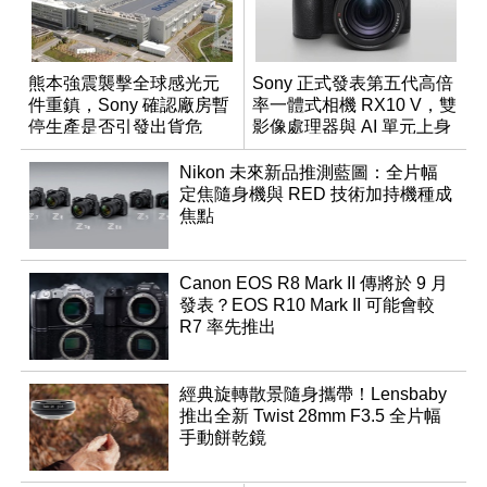
熊本強震襲擊全球感光元
Sony 正式發表第五代高倍
件重鎮，Sony 確認廠房暫
率一體式相機 RX10 V，雙
停生產是否引發出貨危
影像處理器與 AI 單元上身
機？
Nikon 未來新品推測藍圖：全片幅
定焦隨身機與 RED 技術加持機種成
焦點
Canon EOS R8 Mark II 傳將於 9 月
發表？EOS R10 Mark II 可能會較
R7 率先推出
經典旋轉散景隨身攜帶！Lensbaby
推出全新 Twist 28mm F3.5 全片幅
手動餅乾鏡