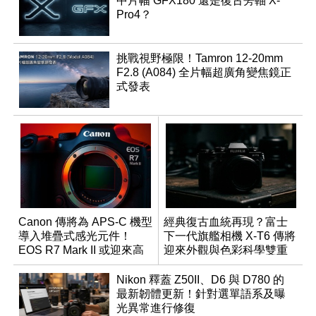
中片幅 GFX180 還是復古旁軸 X-
Pro4？
挑戰視野極限！Tamron 12-20mm
F2.8 (A084) 全片幅超廣角變焦鏡正
式發表
Canon 傳將為 APS-C 機型
經典復古血統再現？富士
導入堆疊式感光元件！
下一代旗艦相機 X-T6 傳將
EOS R7 Mark II 或迎來高
迎來外觀與色彩科學雙重
速讀出升級
優化
Nikon 釋蓋 Z50II、D6 與 D780 的
最新韌體更新！針對選單語系及曝
光異常進行修復