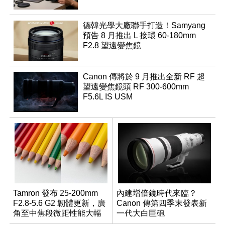
德韓光學大廠聯手打造！Samyang
預告 8 月推出 L 接環 60-180mm
F2.8 望遠變焦鏡
Canon 傳將於 9 月推出全新 RF 超
望遠變焦鏡頭 RF 300-600mm
F5.6L IS USM
Tamron 發布 25-200mm
內建增倍鏡時代來臨？
F2.8-5.6 G2 韌體更新，廣
Canon 傳第四季末發表新
角至中焦段微距性能大幅
一代大白巨砲
升級