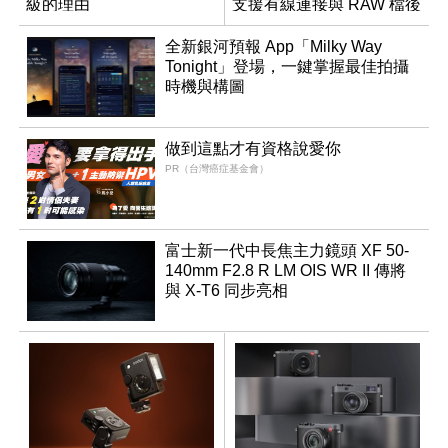
級的理由
支援有線連接與 RAW 檔後
製
全新銀河預報 App「Milky Way
Tonight」登場，一鍵掌握最佳拍攝
時機與構圖
做到這點才有資格說愛你
PR（台灣癌症基金會）
富士新一代中長焦主力鏡頭 XF 50-
140mm F2.8 R LM OIS WR II 傳將
與 X-T6 同步亮相