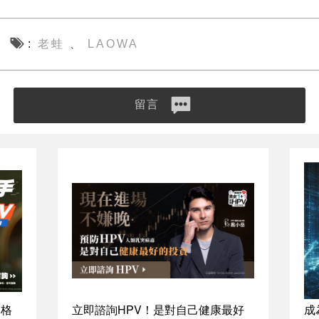
老蛙
LAOWA
、
留言
資格
立即諮詢HPV！是對自己健康最好
成