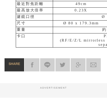
最近對焦距離
49cm
最高放大倍率
0.23X
濾鏡口徑
Ø
尺寸
Ø 80 x 179.3mm
重量
約
卡口
P
(RF/E/Z/L mirrorless
sep
SHARE
ADVERTISEMENT