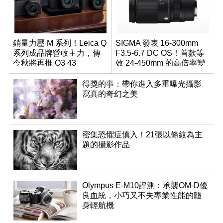
銷量力壓 M 系列！Leica Q
SIGMA 發表 16-300mm
系列成品牌營收主力，傳
F3.5-6.7 DC OS！首款等
今秋將再推 Q3 43
效 24-450mm 的高倍率變
Monochrom
焦旅遊鏡頭
得獎的事：帶你進入多重曝光攝影
寫真的奇幻之美
密集恐懼症慎入！21張以條紋為主
題的攝影作品
Olympus E-M10評測：承襲OM-D優
良血統，小巧又不失專業性能的隨
身輕航機