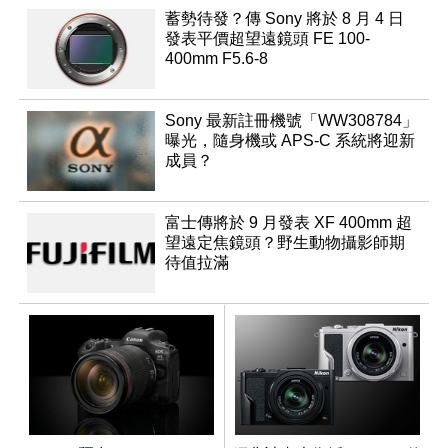
蓄勢待發？傳 Sony 將於 8 月 4 日
發表平價超望遠鏡頭 FE 100-
400mm F5.6-8
Sony 最新註冊機號「WW308784」
曝光，隨身機或 APS-C 系統將迎新
成員？
富士傳將於 9 月發表 XF 400mm 超
望遠定焦鏡頭？野生動物攝影師期
待值拉滿