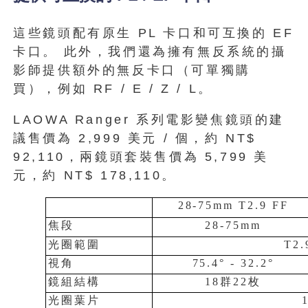
這些鏡頭配有原生 PL 卡口和可互換的 EF
卡口。 此外，我們還為擁有無反系統的攝
影師提供額外的無反卡口（可單獨購
買），例如 RF / E / Z / L。
LAOWA Ranger 系列電影變焦鏡頭的建
議售價為 2,999 美元 / 個，約 NT$
92,110，兩鏡頭套裝售價為 5,799 美
元，約 NT$ 178,110。
28-75mm T2.9 FF
焦段
28-75mm
光圈範圍
T2.
視角
75.4
°
- 32.2
°
鏡組結構
18
群22枚
光圈葉片