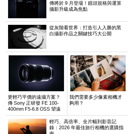
傳將於 9 月登場！鏡頭規格與運算
攝影升級成為焦點
從灰階看世界：打造引人入勝的黑
白攝影作品之關鍵技巧大公開
更輕巧平價的遠攝方案？
我們需要多少像素相機才
傳 Sony 正研發 FE 100-
夠用？
400mm F5-6.8 OSS 望遠
變焦鏡頭
輕巧、高倍率、全片幅到影音記
錄：2026 年最佳旅行相機的選購指
南