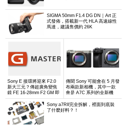
SIGMA 50mm F1.4 DG DN｜Art 正
式發佈，搭載新一代 HLA 高速線性
馬達，建議售價約 26K
Sony E 接環將迎來 F2.0
傳聞 Sony 可能會在 5 月發
新大三元？傳超廣角變焦
布兩款新相機，其中一款
鏡 FE 16-28mm F2 GM 即
會是 A7C 系列的全新機
將問世
種？
Sony a7RII完全拆解，裡面到底裝
了什麼好料？！