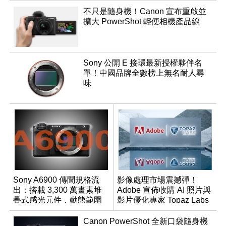
不只是隨身機！Canon 宣布重啟並
擴大 PowerShot 輕便相機產品線
Sony 公開 E 接環最新授權夥伴名
單！中國品牌全數榜上無名耐人尋
味
Sony A6900 傳聞規格流
影像處理市場震撼彈！
出：搭載 3,300 萬畫素堆
Adobe 宣佈收購 AI 照片與
疊式感光元件，動態範圍
影片優化專家 Topaz Labs
超過 15 級
Canon PowerShot 全新口袋隨身機