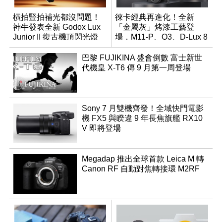
橫拍豎拍補光都沒問題！
徠卡經典再進化！全新
神牛發表全新 Godox Lux
「金屬灰」烤漆工藝登
Junior II 復古機頂閃光燈
場，M11-P、Q3、D-Lux 8
領銜換裝
巴黎 FUJIKINA 盛會倒數 富士新世
代機皇 X-T6 傳 9 月第一周登場
Sony 7 月雙機齊發！全域快門電影
機 FX5 與睽違 9 年長焦旗艦 RX10
V 即將登場
Megadap 推出全球首款 Leica M 轉
Canon RF 自動對焦轉接環 M2RF