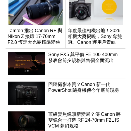
Tamron 推出 Canon RF 與
年度最佳相機出爐！2026
Nikon Z 接環 17-70mm
相機大獎揭曉，Sony 奪雙
F2.8 恆定大光圈標準變焦
冠、Canon 獲用戶青睞
鏡
Sony FX5 與平價 FE 100-400mm
發表會前夕規格與售價全面流出
回歸攝影本質？Canon 新一代
PowerShot 隨身機傳今年底前現身
頂級變焦鏡頭新變局？傳 Canon 將
雙鏡合一打造 RF 24-70mm F2L IS
VCM 夢幻規格