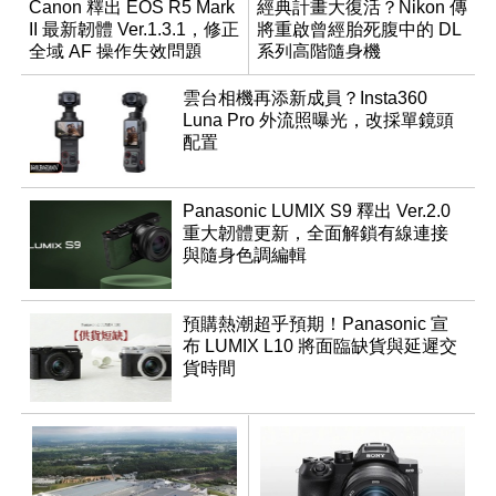
Canon 釋出 EOS R5 Mark
經典計畫大復活？Nikon 傳
II 最新韌體 Ver.1.3.1，修正
將重啟曾經胎死腹中的 DL
全域 AF 操作失效問題
系列高階隨身機
雲台相機再添新成員？Insta360
Luna Pro 外流照曝光，改採單鏡頭
配置
Panasonic LUMIX S9 釋出 Ver.2.0
重大韌體更新，全面解鎖有線連接
與隨身色調編輯
預購熱潮超乎預期！Panasonic 宣
布 LUMIX L10 將面臨缺貨與延遲交
貨時間