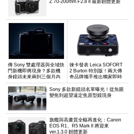
Z 70-200mm F2.8 II 最新韌體更新
傳 Sony 雙處理器與全域快
徠卡發表 Leica SOFORT
門新機即將現身？多款機
2 Burton 特別版！兩大傳
身鏡頭未來兩到三個月內
奇品牌攜手推出獨家即時
有望登場
成像相機
Sony 多款新鏡頭名單曝光！從魚眼
變焦到超望遠定焦原型鏡現身
旗艦與高畫質全幅再進化：Canon
EOS R1、R5 Mark II 將迎來
ver.1.3.0 韌體更新