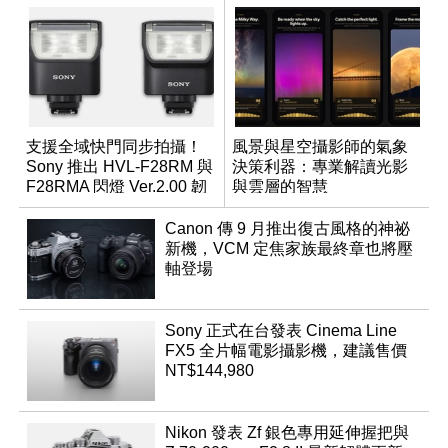
支援全域快門同步拍攝！
風景與星空攝影師的氣象
Sony 推出 HVL-F28RM 與
決策利器：專業解讀光影
F28RMA 閃燈 Ver.2.00 韌
與雲層的智慧
體
App「Atmos」登場
Canon 傳 9 月推出復古風格的神祕
新機，VCM 定焦家族最終章也將壓
軸登場
Sony 正式在台發表 Cinema Line
FX5 全片幅電影攝影機，建議售價
NT$144,980
Nikon 發表 Zf 銀色專用延伸握把與