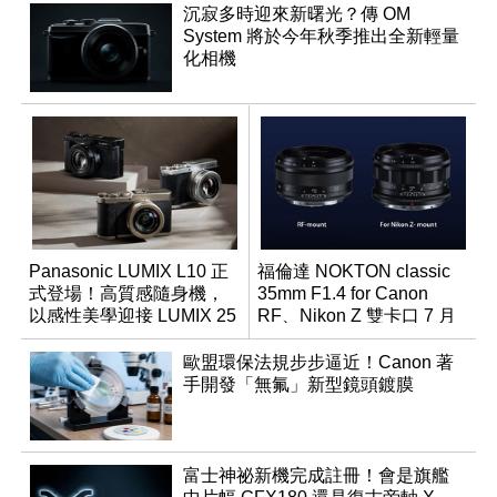
沉寂多時迎來新曙光？傳 OM
System 將於今年秋季推出全新輕量
化相機
Panasonic LUMIX L10 正
福倫達 NOKTON classic
式登場！高質感隨身機，
35mm F1.4 for Canon
以感性美學迎接 LUMIX 25
RF、Nikon Z 雙卡口 7 月
週年
同步登台
歐盟環保法規步步逼近！Canon 著
手開發「無氟」新型鏡頭鍍膜
富士神祕新機完成註冊！會是旗艦