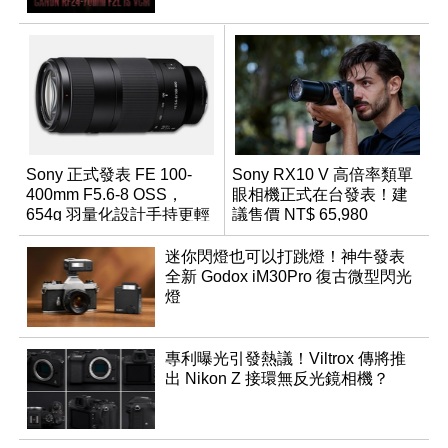
Sony 正式發表 FE 100-
Sony RX10 V 高倍率類單
400mm F5.6-8 OSS，
眼相機正式在台發表！建
654g 羽量化設計手持更輕
議售價 NT$ 65,980
鬆
迷你閃燈也可以打跳燈！神牛發表
全新 Godox iM30Pro 復古微型閃光
燈
專利曝光引發熱議！Viltrox 傳將推
出 Nikon Z 接環無反光鏡相機？