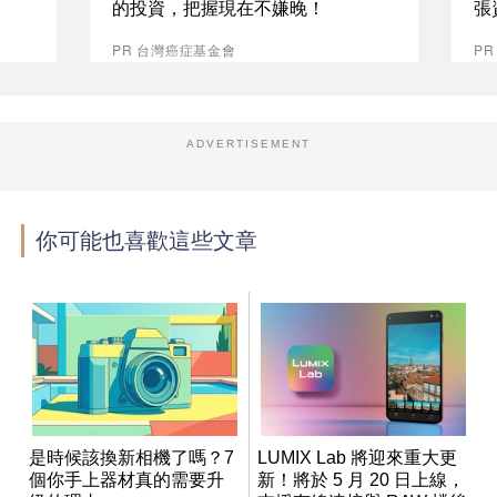
的投資，把握現在不嫌晚！
張
PR 台灣癌症基金會
P
ADVERTISEMENT
你可能也喜歡這些文章
是時候該換新相機了嗎？7
LUMIX Lab 將迎來重大更
個你手上器材真的需要升
新！將於 5 月 20 日上線，