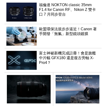
福倫達 NOKTON classic 35mm
F1.4 for Canon RF、Nikon Z 雙卡
口 7 月同步登台
歐盟環保法規步步逼近！Canon 著
手開發「無氟」新型鏡頭鍍膜
富士神祕新機完成註冊！會是旗艦
中片幅 GFX180 還是復古旁軸 X-
Pro4？