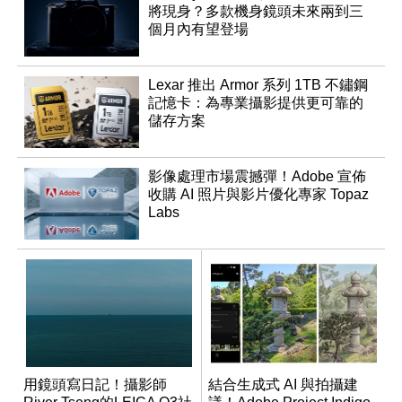
將現身？多款機身鏡頭未來兩到三
個月內有望登場
Lexar 推出 Armor 系列 1TB 不鏽鋼
記憶卡：為專業攝影提供更可靠的
儲存方案
影像處理市場震撼彈！Adobe 宣佈
收購 AI 照片與影片優化專家 Topaz
Labs
用鏡頭寫日記！攝影師
結合生成式 AI 與拍攝建