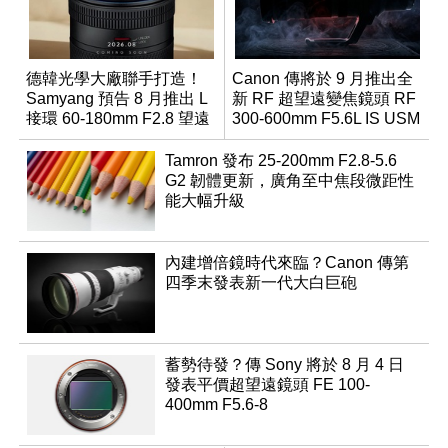
德韓光學大廠聯手打造！
Canon 傳將於 9 月推出全
Samyang 預告 8 月推出 L
新 RF 超望遠變焦鏡頭 RF
接環 60-180mm F2.8 望遠
300-600mm F5.6L IS USM
變焦鏡
Tamron 發布 25-200mm F2.8-5.6
G2 韌體更新，廣角至中焦段微距性
能大幅升級
內建增倍鏡時代來臨？Canon 傳第
四季末發表新一代大白巨砲
蓄勢待發？傳 Sony 將於 8 月 4 日
發表平價超望遠鏡頭 FE 100-
400mm F5.6-8