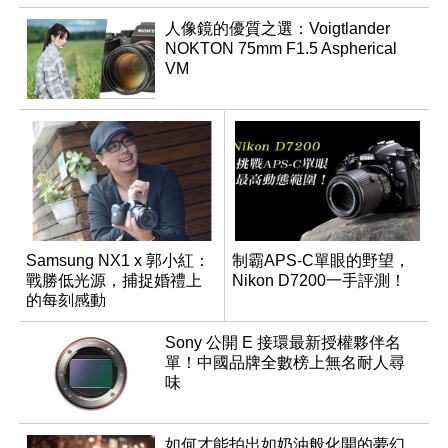
人像鏡的優質之選：Voigtlander
NOKTON 75mm F1.5 Aspherical
VM
Samsung NX1 x 郭小紅：
制霸APS-C單眼的野望，
戰勝低光源，捕捉婚禮上
Nikon D7200一手評測！
的每刻感動
Sony 公開 E 接環最新授權夥伴名
單！中國品牌全數榜上無名耐人尋
味
如何才能拍出如奶油般化開的夢幻