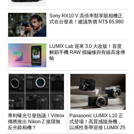
Sony RX10 V 高倍率類單眼相機正
式在台發表！建議售價 NT$ 65,980
LUMIX Lab 迎來 3.0 大改版！首度
解鎖手機 RAW 檔編修與有線高速傳
輸
專利曝光引發熱議！Viltrox
Panasonic LUMIX L10 正
傳將推出 Nikon Z 接環無
式登場！高質感隨身機，
反光鏡相機？
以感性美學迎接 LUMIX 25
週年