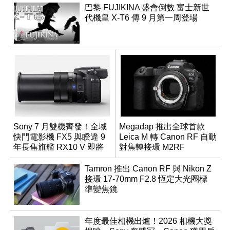
巴黎 FUJIKINA 盛會倒數 富士新世
代機皇 X-T6 傳 9 月第一周登場
Sony 7 月雙機齊發！全域
Megadap 推出全球首款
快門電影機 FX5 與睽違 9
Leica M 轉 Canon RF 自動
年長焦旗艦 RX10 V 即將
對焦轉接環 M2RF
登場
Tamron 推出 Canon RF 與 Nikon Z
接環 17-70mm F2.8 恆定大光圈標
準變焦鏡
年度最佳相機出爐！2026 相機大獎