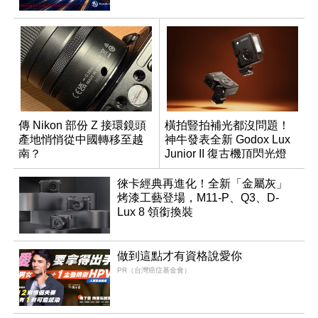
傳 Nikon 部份 Z 接環鏡頭
橫拍豎拍補光都沒問題！
產地悄悄從中國轉移至越
神牛發表全新 Godox Lux
南？
Junior II 復古機頂閃光燈
徠卡經典再進化！全新「金屬灰」
烤漆工藝登場，M11-P、Q3、D-
Lux 8 領銜換裝
做到這點才有資格說愛你
PR（台灣癌症基金會）