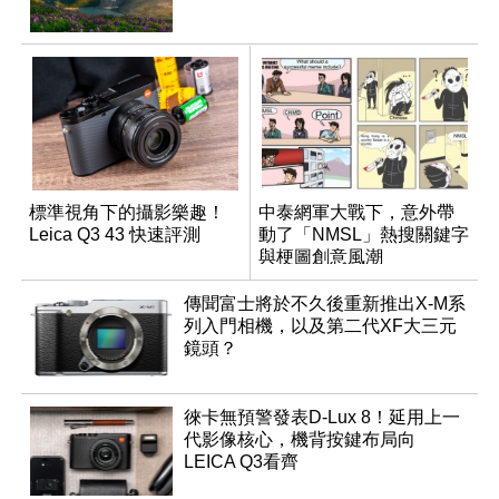
標準視角下的攝影樂趣！
中泰網軍大戰下，意外帶
Leica Q3 43 快速評測
動了「NMSL」熱搜關鍵字
與梗圖創意風潮
傳聞富士將於不久後重新推出X-M系
列入門相機，以及第二代XF大三元
鏡頭？
徠卡無預警發表D-Lux 8！延用上一
代影像核心，機背按鍵布局向
LEICA Q3看齊