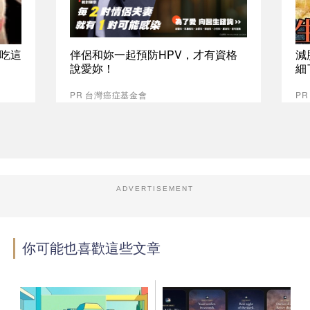
吃這
伴侶和妳一起預防HPV，才有資格
減
說愛妳！
細
PR 台灣癌症基金會
PR
ADVERTISEMENT
你可能也喜歡這些文章