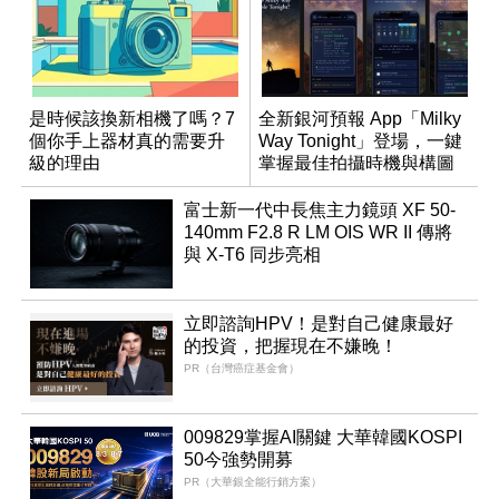
是時候該換新相機了嗎？7
全新銀河預報 App「Milky
個你手上器材真的需要升
Way Tonight」登場，一鍵
級的理由
掌握最佳拍攝時機與構圖
富士新一代中長焦主力鏡頭 XF 50-
140mm F2.8 R LM OIS WR II 傳將
與 X-T6 同步亮相
立即諮詢HPV！是對自己健康最好
的投資，把握現在不嫌晚！
PR（台灣癌症基金會）
009829掌握AI關鍵 大華韓國KOSPI
50今強勢開募
PR（大華銀全能行銷方案）