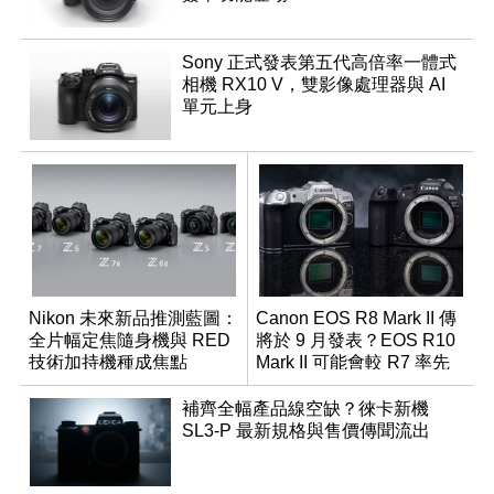
Sony 正式發表第五代高倍率一體式
相機 RX10 V，雙影像處理器與 AI
單元上身
Nikon 未來新品推測藍圖：
Canon EOS R8 Mark II 傳
全片幅定焦隨身機與 RED
將於 9 月發表？EOS R10
技術加持機種成焦點
Mark II 可能會較 R7 率先
推出
補齊全幅產品線空缺？徠卡新機
SL3-P 最新規格與售價傳聞流出