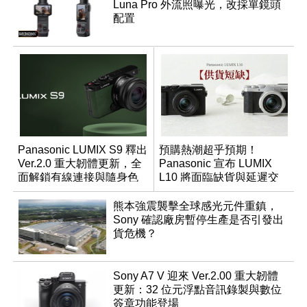
Luna Pro 外流照曝光，改採單鏡頭
配置
Panasonic LUMIX S9 釋出
預購熱潮超乎預期！
Ver.2.0 重大韌體更新，全
Panasonic 宣布 LUMIX
面解鎖有線連接與隨身色
L10 將面臨缺貨與延遲交
調編輯
貨時間
熊本強震襲擊全球感光元件重鎮，
Sony 確認廠房暫停生產是否引發出
貨危機？
Sony A7 V 迎來 Ver.2.00 重大韌體
更新：32 位元浮點音訊錄製與數位
簽章功能登場