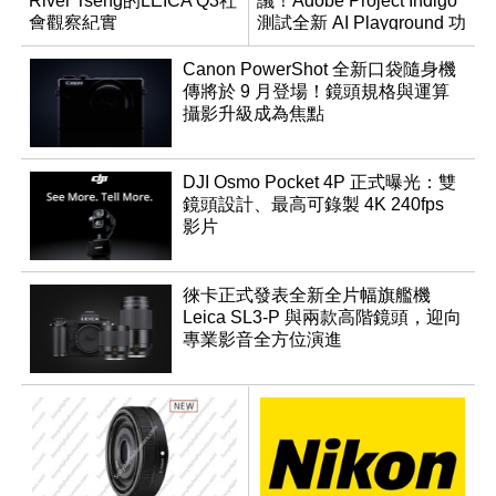
River Tseng的LEICA Q3社
議！Adobe Project Indigo
會觀察紀實
測試全新 AI Playground 功
能
Canon PowerShot 全新口袋隨身機
傳將於 9 月登場！鏡頭規格與運算
攝影升級成為焦點
DJI Osmo Pocket 4P 正式曝光：雙
鏡頭設計、最高可錄製 4K 240fps
影片
徠卡正式發表全新全片幅旗艦機
Leica SL3-P 與兩款高階鏡頭，迎向
專業影音全方位演進