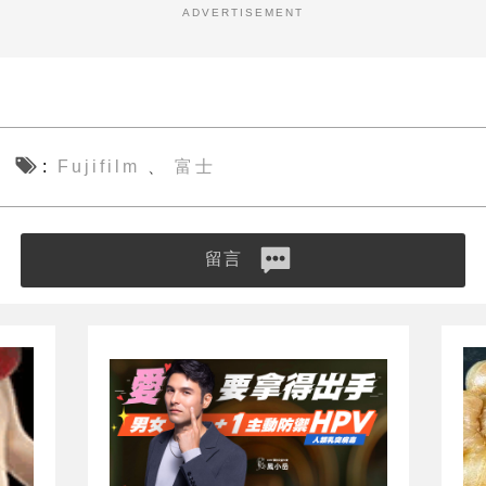
ADVERTISEMENT
Fujifilm
富士
、
留言