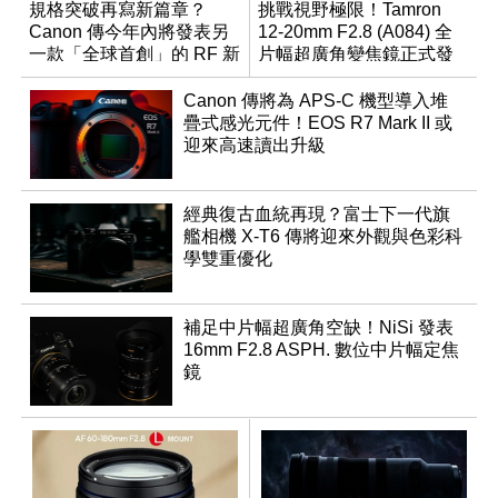
規格突破再寫新篇章？
挑戰視野極限！Tamron
Canon 傳今年內將發表另
12-20mm F2.8 (A084) 全
一款「全球首創」的 RF 新
片幅超廣角變焦鏡正式發
鏡頭
表
Canon 傳將為 APS-C 機型導入堆
疊式感光元件！EOS R7 Mark II 或
迎來高速讀出升級
經典復古血統再現？富士下一代旗
艦相機 X-T6 傳將迎來外觀與色彩科
學雙重優化
補足中片幅超廣角空缺！NiSi 發表
16mm F2.8 ASPH. 數位中片幅定焦
鏡