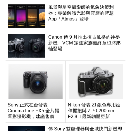
風景與星空攝影師的氣象決策利
器：專業解讀光影與雲層的智慧
App「Atmos」登場
Canon 傳 9 月推出復古風格的神祕
新機，VCM 定焦家族最終章也將壓
軸登場
Sony 正式在台發表
Nikon 發表 Zf 銀色專用延
Cinema Line FX5 全片幅
伸握把與 Z 70-200mm
電影攝影機，建議售價
F2.8 II 最新韌體更新
NT$144,980
傳 Sony 雙處理器與全域快門新機即