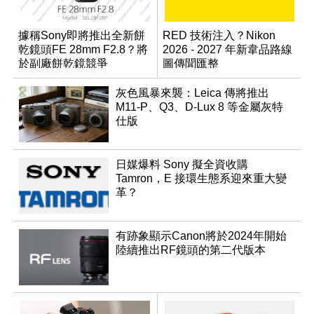
據稱Sony即將推出全新餅
RED 技術注入？Nikon
乾鏡頭FE 28mm F2.8？將
2026 - 2027 年新韋品路線
於副廠餅乾鏡競爭
圖傳聞匯整
灰色風暴來襲：Leica 傳將推出
M11-P、Q3、D-Lux 8 等金屬灰特
仕版
日媒爆料 Sony 擬全資收購
Tamron，E 接環生態系迎來重大變
革？
有跡象顯示Canon將於2024年開始
陸續推出RF鏡頭的第二代版本