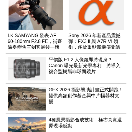
LK SAMYANG 發表 AF
Sony 2026 年新產品震撼
60-180mm F2.8 FE，補齊
彈：FX3 II 與 A7R VI 領
隨身變焦三劍客最後一塊
銜，多款重點新機傳聞總
拼圖
整理
平價版 F1.2 人像鏡即將現身？
Canon 曝光最新光學專利，將導入
複合型樹脂非球面鏡片
GFX 2026 攝影贊助計畫正式開跑！
提供高額創作基金與中片幅器材支
援
4種風景攝影合成技術，極盡真實還
原現場感動