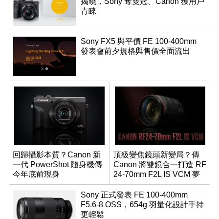
揭曉，Sony 奪雙冠、Canon 獲用戶
青睞
Sony FX5 與平價 FE 100-400mm
發表會前夕規格與售價全面流出
回歸攝影本質？Canon 新
頂級變焦鏡頭新變局？傳
一代 PowerShot 隨身機傳
Canon 將雙鏡合一打造 RF
今年底前現身
24-70mm F2L IS VCM 夢
幻規格
Sony 正式發表 FE 100-400mm
F5.6-8 OSS，654g 羽量化設計手持
更輕鬆