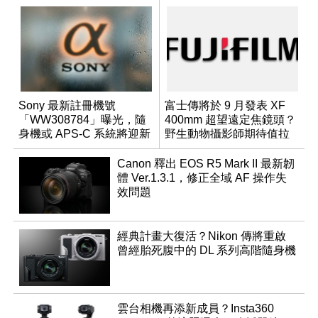
Sony 最新註冊機號
富士傳將於 9 月發表 XF
「WW308784」曝光，隨
400mm 超望遠定焦鏡頭？
身機或 APS-C 系統將迎新
野生動物攝影師期待值拉
成員？
滿
Canon 釋出 EOS R5 Mark II 最新韌
體 Ver.1.3.1，修正全域 AF 操作失
效問題
經典計畫大復活？Nikon 傳將重啟
曾經胎死腹中的 DL 系列高階隨身機
雲台相機再添新成員？Insta360