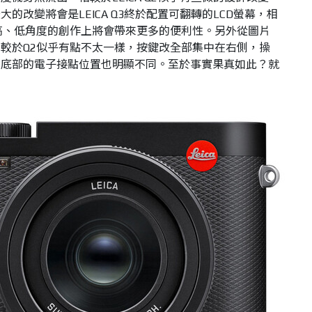
的改變將會是LEICA Q3終於配置可翻轉的LCD螢幕，相
高、低角度的創作上將會帶來更多的便利性。另外從圖片
較於Q2似乎有點不太一樣，按鍵改全部集中在右側，操
身底部的電子接點位置也明顯不同。至於事實果真如此？就