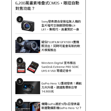
6,200萬畫素堆疊式CMOS + 眼控自動
對焦功能？
2
Sony發表適合安裝在無人機的
全片幅可交換鏡頭相機ILX-
LR1，集輕巧、高畫質於一身
3
疑似FUJIFILM GFX100 II實機
照流出！同時可能會有新的軟
片模擬推出
4
Western Digital 宣布推出
SanDisk Extreme PRO SDXC
UHS-II V60 等級記憶卡
5
GoPro Hero 12重磅發表！續航
力大升級，建議售價新台幣
14,900元
6
傳聞GoPro將於9月6日發表最
新運動攝影機GoPro Hero 12？