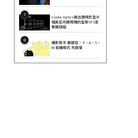
7
Cooke Optics推出適用於全片
幅無反光鏡相機的全新SP3定
焦鏡頭組
8
攝影新手 基礎班： P、A、S、
M 拍攝模式 先搞懂