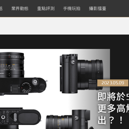
活
業界動態
重點評測
手機玩拍
攝影擂臺
2023.05.09
即將於5
更多高
出？！