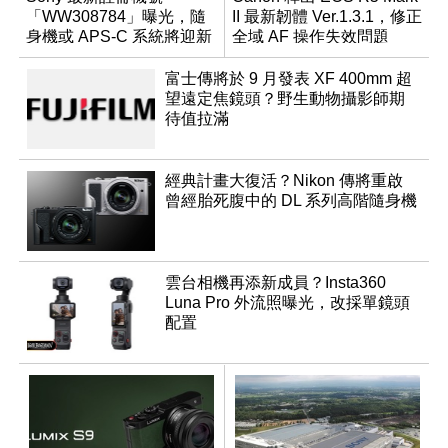
「WW308784」曝光，隨
II 最新韌體 Ver.1.3.1，修正
身機或 APS-C 系統將迎新
全域 AF 操作失效問題
成員？
富士傳將於 9 月發表 XF 400mm 超
望遠定焦鏡頭？野生動物攝影師期
待值拉滿
經典計畫大復活？Nikon 傳將重啟
曾經胎死腹中的 DL 系列高階隨身機
雲台相機再添新成員？Insta360
Luna Pro 外流照曝光，改採單鏡頭
配置