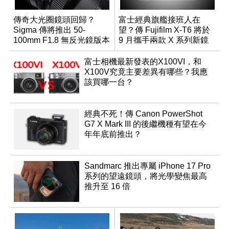
傳奇大光圈鏡頭回歸？
富士經典旗艦接班人在
Sigma 傳將推出 50-
望？傳 Fujifilm X-T6 將於
100mm F1.8 無反光鏡版本
9 月攜手兩款 X 系列新鏡
頭登場
富士相機最新發表的X100VI，和
X100V究竟主要差異有哪些？我應
該買哪一台？
經典不死！傳 Canon PowerShot
G7 X Mark III 的後繼機種有望在今
年年底前推出？
Sandmarc 推出專屬 iPhone 17 Pro
系列的望遠鏡頭，將光學變焦最高
推升至 16 倍