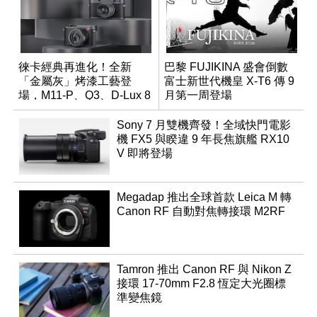
徠卡經典再進化！全新
巴黎 FUJIKINA 盛會倒數
「金屬灰」烤漆工藝登
富士新世代機皇 X-T6 傳 9
場，M11-P、Q3、D-Lux 8
月第一周登場
領銜換裝
Sony 7 月雙機齊發！全域快門電影
機 FX5 與睽違 9 年長焦旗艦 RX10
V 即將登場
Megadap 推出全球首款 Leica M 轉
Canon RF 自動對焦轉接環 M2RF
Tamron 推出 Canon RF 與 Nikon Z
接環 17-70mm F2.8 恆定大光圈標
準變焦鏡