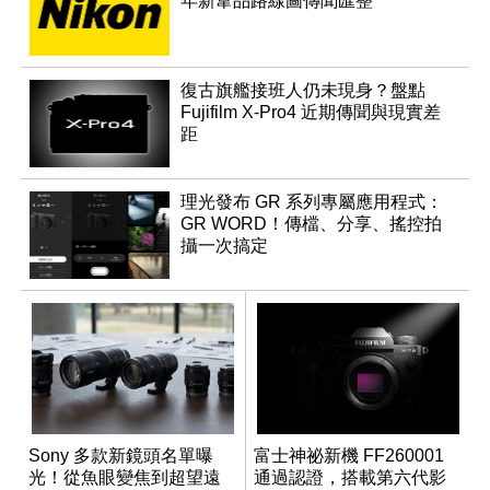
年新韋品路線圖傳聞匯整
復古旗艦接班人仍未現身？盤點
Fujifilm X-Pro4 近期傳聞與現實差
距
理光發布 GR 系列專屬應用程式：
GR WORD！傳檔、分享、搖控拍
攝一次搞定
Sony 多款新鏡頭名單曝
富士神祕新機 FF260001
光！從魚眼變焦到超望遠
通過認證，搭載第六代影