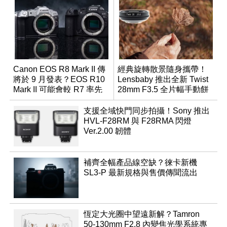
Canon EOS R8 Mark II 傳
經典旋轉散景隨身攜帶！
將於 9 月發表？EOS R10
Lensbaby 推出全新 Twist
Mark II 可能會較 R7 率先
28mm F3.5 全片幅手動餅
推出
乾鏡
支援全域快門同步拍攝！Sony 推出
HVL-F28RM 與 F28RMA 閃燈
Ver.2.00 韌體
補齊全幅產品線空缺？徠卡新機
SL3-P 最新規格與售價傳聞流出
恆定大光圈中望遠新解？Tamron
50-130mm F2.8 內變焦光學系統專