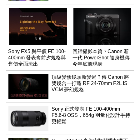
Sony FX5 與平價 FE 100-
回歸攝影本質？Canon 新
400mm 發表會前夕規格與
一代 PowerShot 隨身機傳
售價全面流出
今年底前現身
頂級變焦鏡頭新變局？傳 Canon 將
雙鏡合一打造 RF 24-70mm F2L IS
VCM 夢幻規格
Sony 正式發表 FE 100-400mm
F5.6-8 OSS，654g 羽量化設計手持
更輕鬆