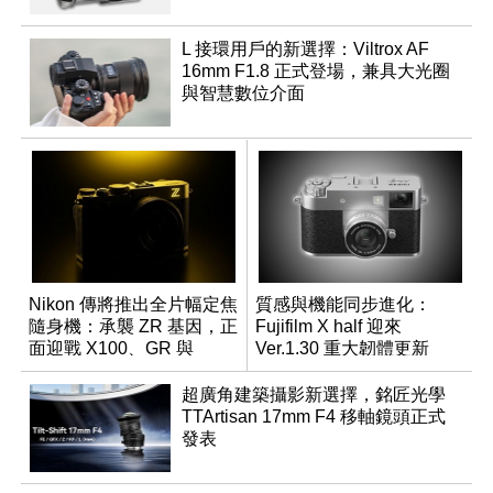
L 接環用戶的新選擇：Viltrox AF
16mm F1.8 正式登場，兼具大光圈
與智慧數位介面
Nikon 傳將推出全片幅定焦
質感與機能同步進化：
隨身機：承襲 ZR 基因，正
Fujifilm X half 迎來
面迎戰 X100、GR 與
Ver.1.30 重大韌體更新
RX1R 系列
超廣角建築攝影新選擇，銘匠光學
TTArtisan 17mm F4 移軸鏡頭正式
發表