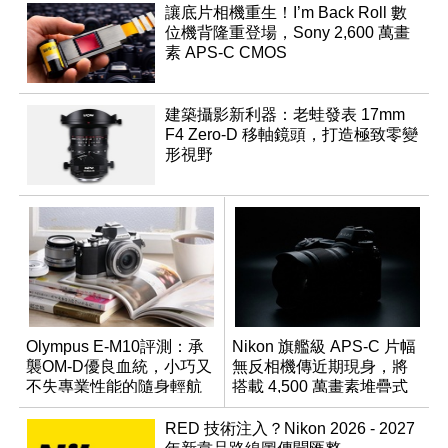
讓底片相機重生！I’m Back Roll 數
位機背隆重登場，Sony 2,600 萬畫
素 APS-C CMOS
建築攝影新利器：老蛙發表 17mm
F4 Zero-D 移軸鏡頭，打造極致零變
形視野
Olympus E-M10評測：承
Nikon 旗艦級 APS-C 片幅
襲OM-D優良血統，小巧又
無反相機傳近期現身，將
不失專業性能的隨身輕航
搭載 4,500 萬畫素堆疊式
機
感光元件？
RED 技術注入？Nikon 2026 - 2027