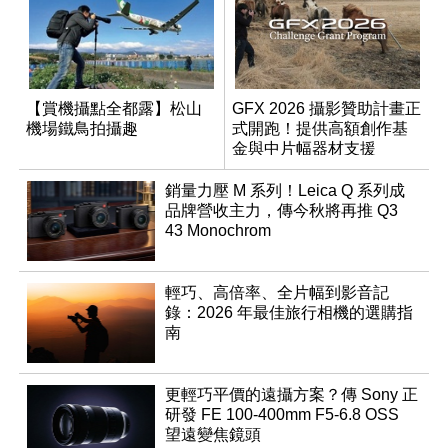
【賞機攝點全都露】松山
GFX 2026 攝影贊助計畫正
機場鐵鳥拍攝趣
式開跑！提供高額創作基
金與中片幅器材支援
銷量力壓 M 系列！Leica Q 系列成
品牌營收主力，傳今秋將再推 Q3
43 Monochrom
輕巧、高倍率、全片幅到影音記
錄：2026 年最佳旅行相機的選購指
南
更輕巧平價的遠攝方案？傳 Sony 正
研發 FE 100-400mm F5-6.8 OSS
望遠變焦鏡頭