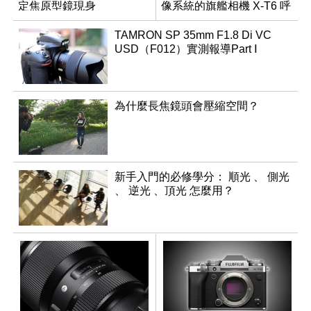
定焦原型鏡現身
像系統的旗艦相機 X-T6 呼
之欲出？
TAMRON SP 35mm F1.8 Di VC
USD（F012）實測報導Part Ⅰ
為什麼長焦鏡頭會壓縮空間？
新手入門的必修學分： 順光 、 側光
、 逆光 、頂光 怎麼用？