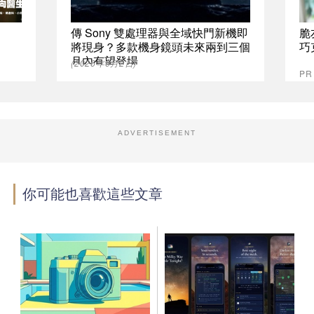
傳 Sony 雙處理器與全域快門新機即
脆
將現身？多款機身鏡頭未來兩到三個
巧
月內有望登場
(2026年6月2日)
P
ADVERTISEMENT
你可能也喜歡這些文章