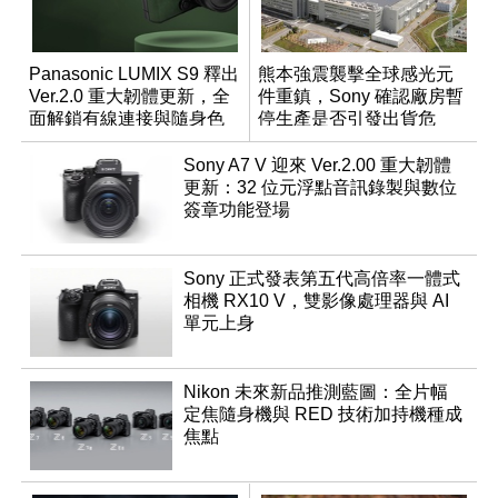
Panasonic LUMIX S9 釋出
熊本強震襲擊全球感光元
Ver.2.0 重大韌體更新，全
件重鎮，Sony 確認廠房暫
面解鎖有線連接與隨身色
停生產是否引發出貨危
調編輯
機？
Sony A7 V 迎來 Ver.2.00 重大韌體
更新：32 位元浮點音訊錄製與數位
簽章功能登場
Sony 正式發表第五代高倍率一體式
相機 RX10 V，雙影像處理器與 AI
單元上身
Nikon 未來新品推測藍圖：全片幅
定焦隨身機與 RED 技術加持機種成
焦點