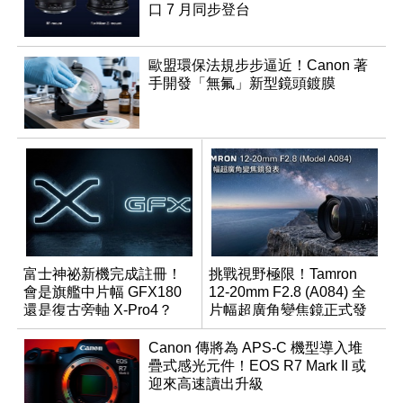
口 7 月同步登台
歐盟環保法規步步逼近！Canon 著
手開發「無氟」新型鏡頭鍍膜
富士神祕新機完成註冊！
挑戰視野極限！Tamron
會是旗艦中片幅 GFX180
12-20mm F2.8 (A084) 全
還是復古旁軸 X-Pro4？
片幅超廣角變焦鏡正式發
表
Canon 傳將為 APS-C 機型導入堆
疊式感光元件！EOS R7 Mark II 或
迎來高速讀出升級