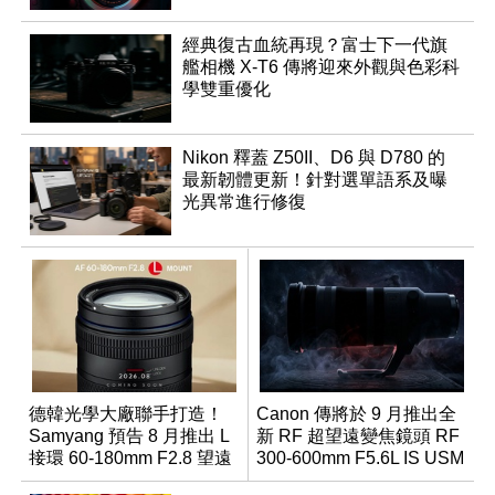
經典復古血統再現？富士下一代旗
艦相機 X-T6 傳將迎來外觀與色彩科
學雙重優化
Nikon 釋蓋 Z50II、D6 與 D780 的
最新韌體更新！針對選單語系及曝
光異常進行修復
德韓光學大廠聯手打造！
Canon 傳將於 9 月推出全
Samyang 預告 8 月推出 L
新 RF 超望遠變焦鏡頭 RF
接環 60-180mm F2.8 望遠
300-600mm F5.6L IS USM
變焦鏡