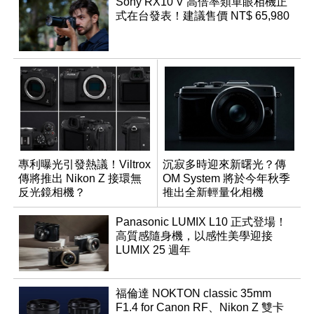
Sony RX10 V 高倍率類單眼相機正
式在台發表！建議售價 NT$ 65,980
專利曝光引發熱議！Viltrox
沉寂多時迎來新曙光？傳
傳將推出 Nikon Z 接環無
OM System 將於今年秋季
反光鏡相機？
推出全新輕量化相機
Panasonic LUMIX L10 正式登場！
高質感隨身機，以感性美學迎接
LUMIX 25 週年
福倫達 NOKTON classic 35mm
F1.4 for Canon RF、Nikon Z 雙卡