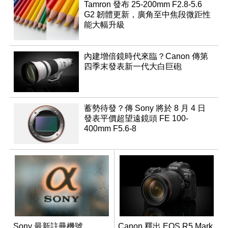
Tamron 發布 25-200mm F2.8-5.6
G2 韌體更新，廣角至中焦段微距性
能大幅升級
內建增倍鏡時代來臨？Canon 傳第
四季末發表新一代大白巨砲
蓄勢待發？傳 Sony 將於 8 月 4 日
發表平價超望遠鏡頭 FE 100-
400mm F5.6-8
Sony 最新註冊機號
Canon 釋出 EOS R5 Mark