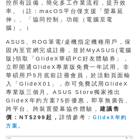
控所有設備，簡化多工作業流程，提升效
率。（註：macOS平台僅支援「螢幕延
伸」、「協同控制」功能（電腦至電
腦）。）
ASUS、ROG筆電/桌機指定機種用戶，保
固內至官網完成註冊，並於MyASUS(電腦
版)領取「GlideX華碩PC好友體驗券」，
立即開通GlideX專業版免費一年試用。非
華碩用戶5月底前註冊會員，於活動頁面輸
入「GlideX01」，亦可免費試用GlideX
專業版三個月。ASUS Store獨家推出
GlideX年約方案75折優惠，即享無廣告、
跨平台、跨裝置螢幕協作體驗，
建議售
價：NT$299起，
詳情參考：
GlideX
年約
。
方案