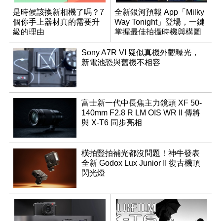
是時候該換新相機了嗎？7
全新銀河預報 App「Milky
個你手上器材真的需要升
Way Tonight」登場，一鍵
級的理由
掌握最佳拍攝時機與構圖
Sony A7R VI 疑似真機外觀曝光，
新電池恐與舊機不相容
富士新一代中長焦主力鏡頭 XF 50-
140mm F2.8 R LM OIS WR II 傳將
與 X-T6 同步亮相
橫拍豎拍補光都沒問題！神牛發表
全新 Godox Lux Junior II 復古機頂
閃光燈