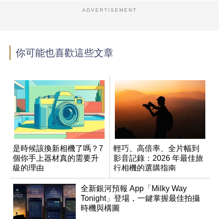
ADVERTISEMENT
你可能也喜歡這些文章
是時候該換新相機了嗎？7
輕巧、高倍率、全片幅到
個你手上器材真的需要升
影音記錄：2026 年最佳旅
級的理由
行相機的選購指南
全新銀河預報 App「Milky Way
Tonight」登場，一鍵掌握最佳拍攝
時機與構圖