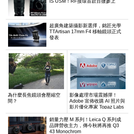
IS USM！RF接環首款百微參上
超廣角建築攝影新選擇，銘匠光學
TTArtisan 17mm F4 移軸鏡頭正式
發表
為什麼長焦鏡頭會壓縮空
影像處理市場震撼彈！
間？
Adobe 宣佈收購 AI 照片與
影片優化專家 Topaz Labs
銷量力壓 M 系列！Leica Q 系列成
品牌營收主力，傳今秋將再推 Q3
43 Monochrom