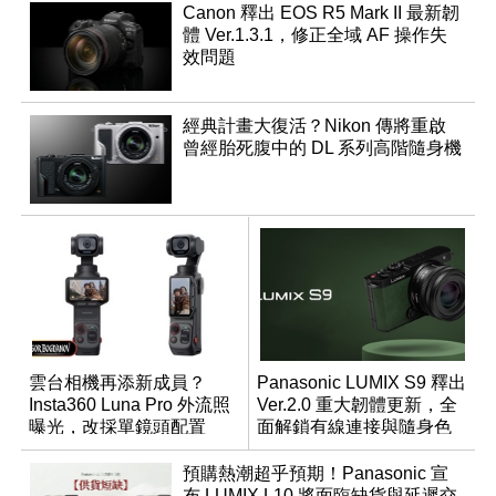
Canon 釋出 EOS R5 Mark II 最新韌
體 Ver.1.3.1，修正全域 AF 操作失
效問題
經典計畫大復活？Nikon 傳將重啟
曾經胎死腹中的 DL 系列高階隨身機
雲台相機再添新成員？
Panasonic LUMIX S9 釋出
Insta360 Luna Pro 外流照
Ver.2.0 重大韌體更新，全
曝光，改採單鏡頭配置
面解鎖有線連接與隨身色
調編輯
預購熱潮超乎預期！Panasonic 宣
布 LUMIX L10 將面臨缺貨與延遲交