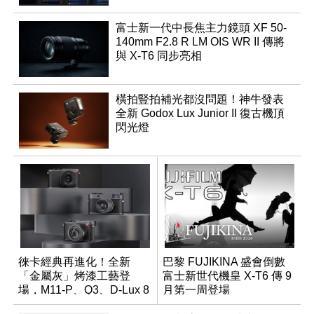
富士新一代中長焦主力鏡頭 XF 50-
140mm F2.8 R LM OIS WR II 傳將
與 X-T6 同步亮相
橫拍豎拍補光都沒問題！神牛發表
全新 Godox Lux Junior II 復古機頂
閃光燈
徠卡經典再進化！全新
巴黎 FUJIKINA 盛會倒數
「金屬灰」烤漆工藝登
富士新世代機皇 X-T6 傳 9
場，M11-P、Q3、D-Lux 8
月第一周登場
領銜換裝