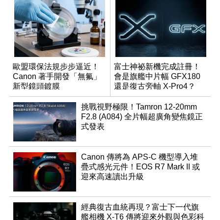
歐盟環保法規步步逼近！
富士神祕新機完成註冊！
Canon 著手開發「無氟」
會是旗艦中片幅 GFX180
新型鏡頭鍍膜
還是復古旁軸 X-Pro4？
挑戰視野極限！Tamron 12-20mm
F2.8 (A084) 全片幅超廣角變焦鏡正
式發表
Canon 傳將為 APS-C 機型導入堆
疊式感光元件！EOS R7 Mark II 或
迎來高速讀出升級
經典復古血統再現？富士下一代旗
艦相機 X-T6 傳將迎來外觀與色彩科