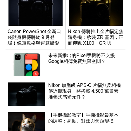
Canon PowerShot 全新口
Nikon 傳將推出全片幅定焦
袋隨身機傳將於 9 月登
隨身機：承襲 ZR 基因，正
場！鏡頭規格與運算攝影
面迎戰 X100、GR 與
升級成為焦點
RX1R 系列
未來新推出的Pixel手機將不支援
Google相簿免費無限空間？
Nikon 旗艦級 APS-C 片幅無反相機
傳近期現身，將搭載 4,500 萬畫素
堆疊式感光元件？
【手機攝影教室】手機攝影最基本
的調整：亮度、對焦與焦距變換