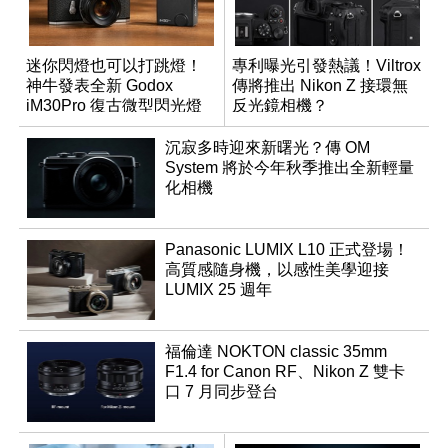
迷你閃燈也可以打跳燈！
專利曝光引發熱議！Viltrox
神牛發表全新 Godox
傳將推出 Nikon Z 接環無
iM30Pro 復古微型閃光燈
反光鏡相機？
沉寂多時迎來新曙光？傳 OM
System 將於今年秋季推出全新輕量
化相機
Panasonic LUMIX L10 正式登場！
高質感隨身機，以感性美學迎接
LUMIX 25 週年
福倫達 NOKTON classic 35mm
F1.4 for Canon RF、Nikon Z 雙卡
口 7 月同步登台