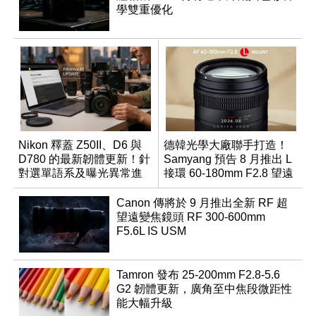
學雙重優化
Nikon 釋蓋 Z50II、D6 與
德韓光學大廠聯手打造！
D780 的最新韌體更新！針
Samyang 預告 8 月推出 L
對選單語系及曝光異常進
接環 60-180mm F2.8 望遠
行修復
變焦鏡
Canon 傳將於 9 月推出全新 RF 超
望遠變焦鏡頭 RF 300-600mm
F5.6L IS USM
Tamron 發布 25-200mm F2.8-5.6
G2 韌體更新，廣角至中焦段微距性
能大幅升級