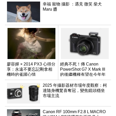
幸福 寵物 攝影 ：遇見 微笑 柴犬
Maru 醬
廖容嬋 × 2014 PX3 心得分
經典不死！傳 Canon
享：永遠不要忘記剛拿相
PowerShot G7 X Mark III
機時的雀躍心情
的後繼機種有望在今年年
底前推出？
2025 年攝影器材市場年度觀察：柯
達隨身機驚喜奪冠，變焦鏡頭穩坐
市場主流
Canon RF 100mm F2.8 L MACRO