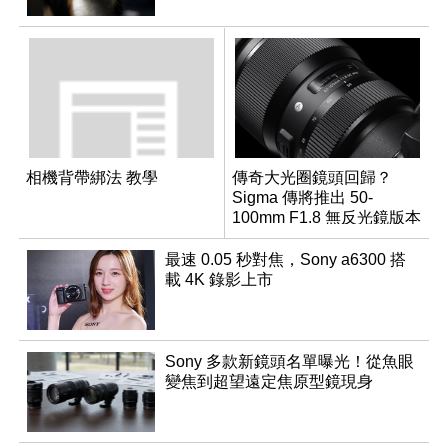
相機背帶綁法 教學
傳奇大光圈鏡頭回歸？
Sigma 傳將推出 50-
100mm F1.8 無反光鏡版本
最速 0.05 秒對焦，Sony a6300 搭
載 4K 錄影上市
Sony 多款新鏡頭名單曝光！從魚眼
變焦到超望遠定焦原型鏡現身