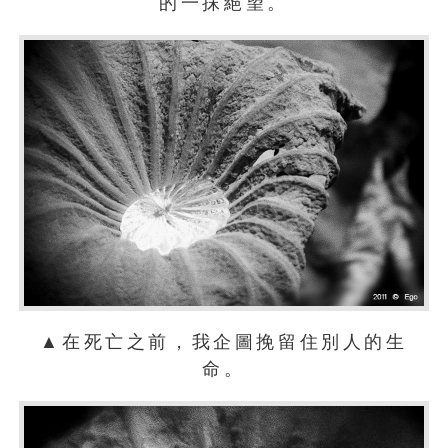
的一抹絕望。
▲在死亡之前，我企圖挽留住別人的生
命。