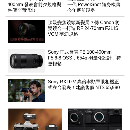
400mm 發表會前夕規格與
一代 PowerShot 隨身機傳
售價全面流出
今年底前現身
頂級變焦鏡頭新變局？傳 Canon 將
雙鏡合一打造 RF 24-70mm F2L IS
VCM 夢幻規格
Sony 正式發表 FE 100-400mm
F5.6-8 OSS，654g 羽量化設計手持
更輕鬆
Sony RX10 V 高倍率類單眼相機正
式在台發表！建議售價 NT$ 65,980