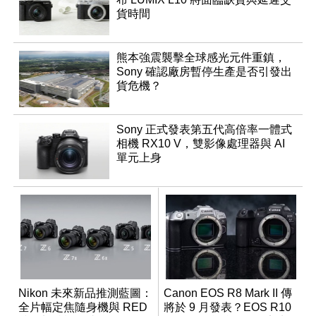
貨時間
熊本強震襲擊全球感光元件重鎮，
Sony 確認廠房暫停生產是否引發出
貨危機？
Sony 正式發表第五代高倍率一體式
相機 RX10 V，雙影像處理器與 AI
單元上身
Nikon 未來新品推測藍圖：
Canon EOS R8 Mark II 傳
全片幅定焦隨身機與 RED
將於 9 月發表？EOS R10