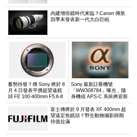
內建增倍鏡時代來臨？Canon 傳第
四季末發表新一代大白巨砲
蓄勢待發？傳 Sony 將於 8
Sony 最新註冊機號
月 4 日發表平價超望遠鏡
「WW308784」曝光，隨
頭 FE 100-400mm F5.6-8
身機或 APS-C 系統將迎新
成員？
富士傳將於 9 月發表 XF 400mm 超
望遠定焦鏡頭？野生動物攝影師期
待值拉滿