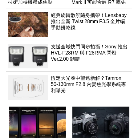
技術加持機種成焦點
Mark II 可能會較 R7 率先
推出
經典旋轉散景隨身攜帶！Lensbaby
推出全新 Twist 28mm F3.5 全片幅
手動餅乾鏡
支援全域快門同步拍攝！Sony 推出
HVL-F28RM 與 F28RMA 閃燈
Ver.2.00 韌體
恆定大光圈中望遠新解？Tamron
50-130mm F2.8 內變焦光學系統專
利曝光