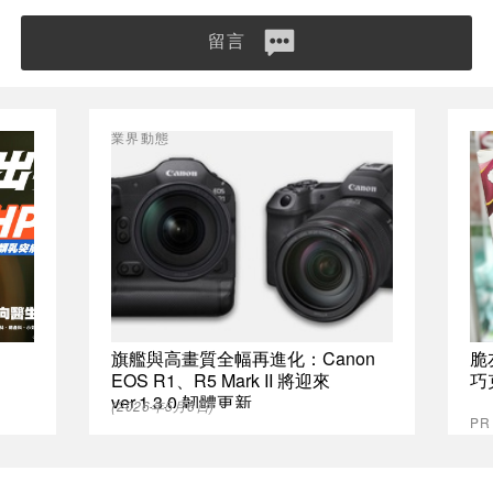
留言
業界動態
旗艦與高畫質全幅再進化：Canon
脆
EOS R1、R5 Mark II 將迎來
巧
ver.1.3.0 韌體更新
(2026年5月6日)
P