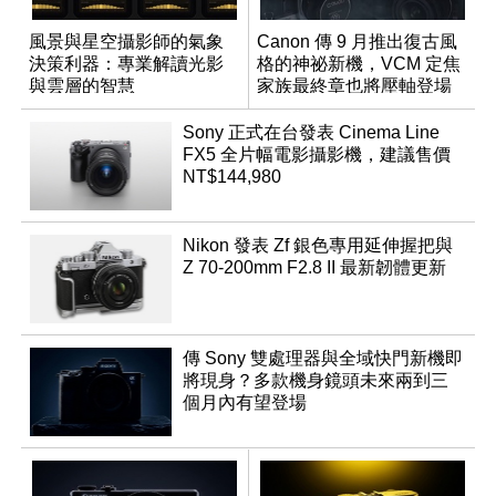
風景與星空攝影師的氣象
Canon 傳 9 月推出復古風
決策利器：專業解讀光影
格的神祕新機，VCM 定焦
與雲層的智慧
家族最終章也將壓軸登場
App「Atmos」登場
Sony 正式在台發表 Cinema Line
FX5 全片幅電影攝影機，建議售價
NT$144,980
Nikon 發表 Zf 銀色專用延伸握把與
Z 70-200mm F2.8 II 最新韌體更新
傳 Sony 雙處理器與全域快門新機即
將現身？多款機身鏡頭未來兩到三
個月內有望登場