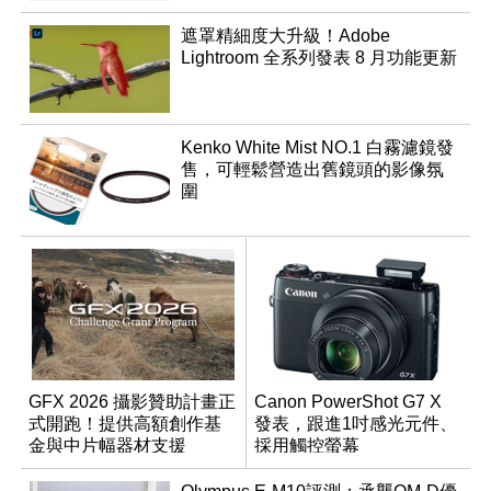
遮罩精細度大升級！Adobe
Lightroom 全系列發表 8 月功能更新
Kenko White Mist NO.1 白霧濾鏡發
售，可輕鬆營造出舊鏡頭的影像氛
圍
GFX 2026 攝影贊助計畫正
Canon PowerShot G7 X
式開跑！提供高額創作基
發表，跟進1吋感光元件、
金與中片幅器材支援
採用觸控螢幕