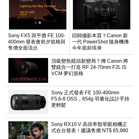
Sony FX5 與平價 FE 100-
回歸攝影本質？Canon 新
400mm 發表會前夕規格與
一代 PowerShot 隨身機傳
售價全面流出
今年底前現身
頂級變焦鏡頭新變局？傳 Canon 將
雙鏡合一打造 RF 24-70mm F2L IS
VCM 夢幻規格
Sony 正式發表 FE 100-400mm
F5.6-8 OSS，654g 羽量化設計手持
更輕鬆
Sony RX10 V 高倍率類單眼相機正
式在台發表！建議售價 NT$ 65,980