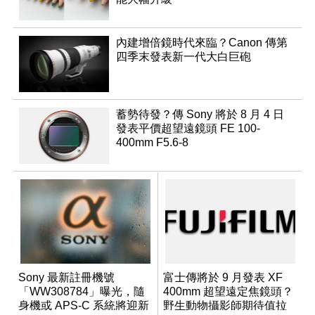
內建增倍鏡時代來臨？Canon 傳第
四季末發表新一代大白巨砲
蓄勢待發？傳 Sony 將於 8 月 4 日
發表平價超望遠鏡頭 FE 100-
400mm F5.6-8
Sony 最新註冊機號
富士傳將於 9 月發表 XF
「WW308784」曝光，隨
400mm 超望遠定焦鏡頭？
身機或 APS-C 系統將迎新
野生動物攝影師期待值拉