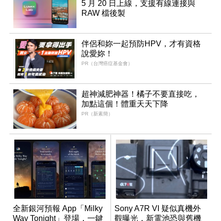
5 月 20 日上線，支援有線連接與
RAW 檔後製
伴侶和妳一起預防HPV，才有資格
說愛妳！
PR（台灣癌症基金會）
超神減肥神器！橘子不要直接吃，
加點這個！體重天天下降
PR（新素簡）
全新銀河預報 App「Milky
Sony A7R VI 疑似真機外
Way Tonight」登場，一鍵
觀曝光，新電池恐與舊機