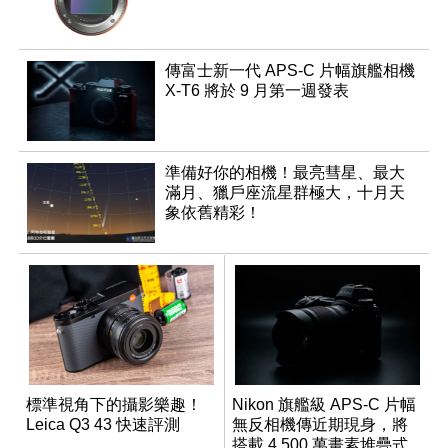
傳富士新一代 APS-C 片幅旗艦相機
X-T6 將於 9 月第一週發表
準備好你的相機！最亮彗星、最大
滿月、獵戶座流星群極大，十月天
象依舊精彩！
標準視角下的攝影樂趣！
Nikon 旗艦級 APS-C 片幅
Leica Q3 43 快速評測
無反相機傳近期現身，將
搭載 4,500 萬畫素堆疊式