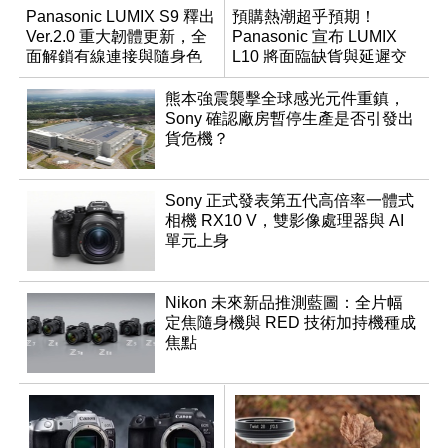
Panasonic LUMIX S9 釋出
預購熱潮超乎預期！
Ver.2.0 重大韌體更新，全
Panasonic 宣布 LUMIX
面解鎖有線連接與隨身色
L10 將面臨缺貨與延遲交
調編輯
貨時間
熊本強震襲擊全球感光元件重鎮，
Sony 確認廠房暫停生產是否引發出
貨危機？
Sony 正式發表第五代高倍率一體式
相機 RX10 V，雙影像處理器與 AI
單元上身
Nikon 未來新品推測藍圖：全片幅
定焦隨身機與 RED 技術加持機種成
焦點