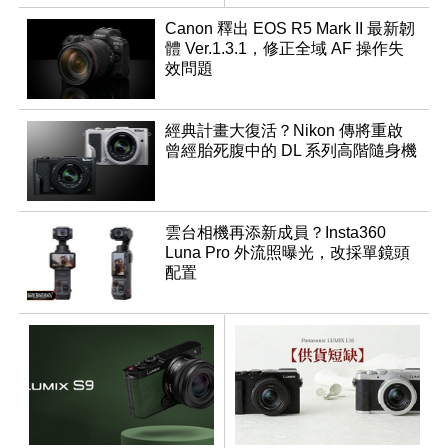
成員？
滿
Canon 釋出 EOS R5 Mark II 最新韌
體 Ver.1.3.1，修正全域 AF 操作失
效問題
經典計畫大復活？Nikon 傳將重啟
曾經胎死腹中的 DL 系列高階隨身機
雲台相機再添新成員？Insta360
Luna Pro 外流照曝光，改採單鏡頭
配置