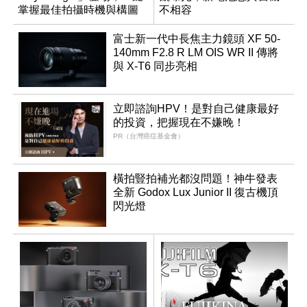
掌握最佳拍攝時機與構圖
不相容
富士新一代中長焦主力鏡頭 XF 50-
140mm F2.8 R LM OIS WR II 傳將
與 X-T6 同步亮相
立即諮詢HPV！是對自己健康最好
的投資，把握現在不嫌晚！
PR（台灣癌症基金會）
橫拍豎拍補光都沒問題！神牛發表
全新 Godox Lux Junior II 復古機頂
閃光燈