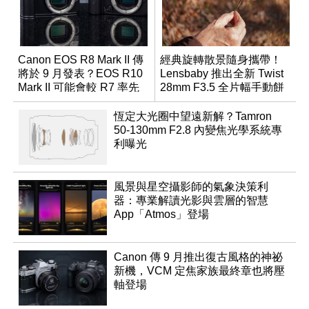
Canon EOS R8 Mark II 傳
經典旋轉散景隨身攜帶！
將於 9 月發表？EOS R10
Lensbaby 推出全新 Twist
Mark II 可能會較 R7 率先
28mm F3.5 全片幅手動餅
推出
乾鏡
恆定大光圈中望遠新解？Tamron
50-130mm F2.8 內變焦光學系統專
利曝光
風景與星空攝影師的氣象決策利
器：專業解讀光影與雲層的智慧
App「Atmos」登場
Canon 傳 9 月推出復古風格的神祕
新機，VCM 定焦家族最終章也將壓
軸登場