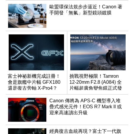
歐盟環保法規步步逼近！Canon 著
手開發「無氟」新型鏡頭鍍膜
富士神祕新機完成註冊！
挑戰視野極限！Tamron
會是旗艦中片幅 GFX180
12-20mm F2.8 (A084) 全
還是復古旁軸 X-Pro4？
片幅超廣角變焦鏡正式發
表
Canon 傳將為 APS-C 機型導入堆
疊式感光元件！EOS R7 Mark II 或
迎來高速讀出升級
經典復古血統再現？富士下一代旗