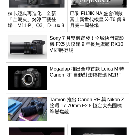
徠卡經典再進化！全新
巴黎 FUJIKINA 盛會倒數
「金屬灰」烤漆工藝登
富士新世代機皇 X-T6 傳 9
場，M11-P、Q3、D-Lux 8
月第一周登場
領銜換裝
Sony 7 月雙機齊發！全域快門電影
機 FX5 與睽違 9 年長焦旗艦 RX10
V 即將登場
Megadap 推出全球首款 Leica M 轉
Canon RF 自動對焦轉接環 M2RF
Tamron 推出 Canon RF 與 Nikon Z
接環 17-70mm F2.8 恆定大光圈標
準變焦鏡