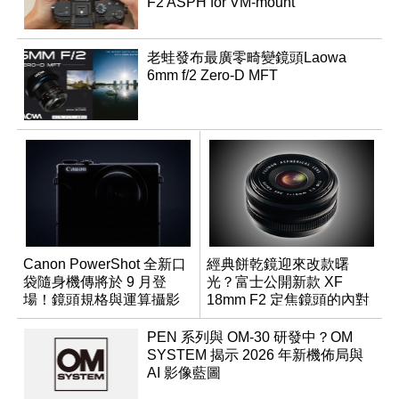
F2 ASPH for VM-mount
老蛙發布最廣零畸變鏡頭Laowa
6mm f/2 Zero-D MFT
Canon PowerShot 全新口
經典餅乾鏡迎來改款曙
袋隨身機傳將於 9 月登
光？富士公開新款 XF
場！鏡頭規格與運算攝影
18mm F2 定焦鏡頭的內對
升級成為焦點
焦專利
PEN 系列與 OM-30 研發中？OM
SYSTEM 揭示 2026 年新機佈局與
AI 影像藍圖