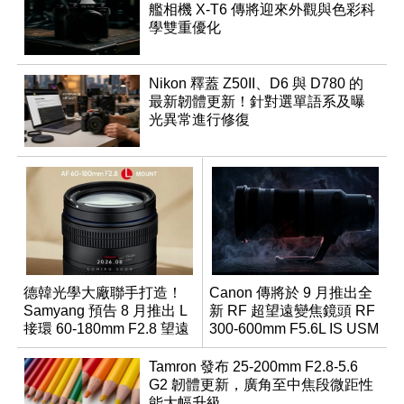
艦相機 X-T6 傳將迎來外觀與色彩科
學雙重優化
Nikon 釋蓋 Z50II、D6 與 D780 的
最新韌體更新！針對選單語系及曝
光異常進行修復
德韓光學大廠聯手打造！
Canon 傳將於 9 月推出全
Samyang 預告 8 月推出 L
新 RF 超望遠變焦鏡頭 RF
接環 60-180mm F2.8 望遠
300-600mm F5.6L IS USM
變焦鏡
Tamron 發布 25-200mm F2.8-5.6
G2 韌體更新，廣角至中焦段微距性
能大幅升級