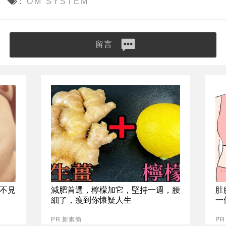
OM SYSTEM
留言
不見
減肥首選，檸檬加它，堅持一週，腰
肚
細了，瘦到你懷疑人生
一
PR 新素簡
PR