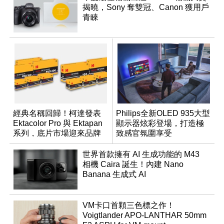
揭曉，Sony 奪雙冠、Canon 獲用戶
青睞
經典名稱回歸！柯達發表
Philips全新OLED 935大型
Ektacolor Pro 與 Ektapan
顯示器炫彩登場，打造極
系列，底片市場迎來品牌
致感官氛圍享受
重整新局
世界首款擁有 AI 生成功能的 M43
相機 Caira 誕生！內建 Nano
Banana 生成式 AI
VM卡口首顆三色標之作！
Voigtlander APO-LANTHAR 50mm