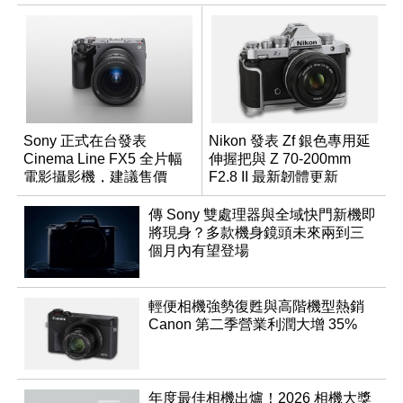
Sony 正式在台發表
Nikon 發表 Zf 銀色專用延
Cinema Line FX5 全片幅
伸握把與 Z 70-200mm
電影攝影機，建議售價
F2.8 II 最新韌體更新
NT$144,980
傳 Sony 雙處理器與全域快門新機即
將現身？多款機身鏡頭未來兩到三
個月內有望登場
輕便相機強勢復甦與高階機型熱銷
Canon 第二季營業利潤大增 35%
年度最佳相機出爐！2026 相機大獎