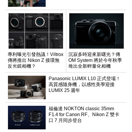
專利曝光引發熱議！Viltrox
沉寂多時迎來新曙光？傳
傳將推出 Nikon Z 接環無
OM System 將於今年秋季
反光鏡相機？
推出全新輕量化相機
Panasonic LUMIX L10 正式登場！
高質感隨身機，以感性美學迎接
LUMIX 25 週年
福倫達 NOKTON classic 35mm
F1.4 for Canon RF、Nikon Z 雙卡
口 7 月同步登台