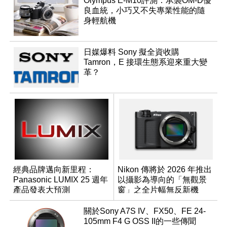
Olympus E-M10評測：承襲OM-D優
良血統，小巧又不失專業性能的隨
身輕航機
日媒爆料 Sony 擬全資收購
Tamron，E 接環生態系迎來重大變
革？
經典品牌邁向新里程：
Nikon 傳將於 2026 年推出
Panasonic LUMIX 25 週年
以攝影為導向的「無觀景
產品發表大預測
窗」之全片幅無反新機
關於Sony A7S IV、FX50、FE 24-
105mm F4 G OSS II的一些傳聞