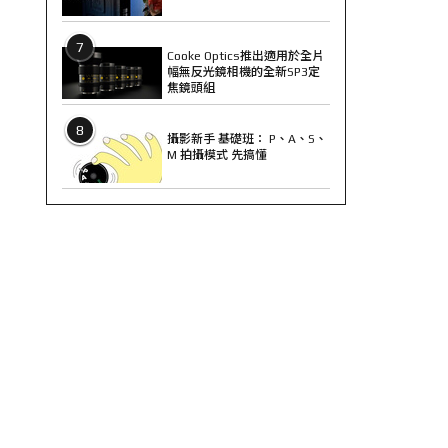
7
Cooke Optics推出適用於全片
幅無反光鏡相機的全新SP3定
焦鏡頭組
8
攝影新手 基礎班： P、A、S、
M 拍攝模式 先搞懂