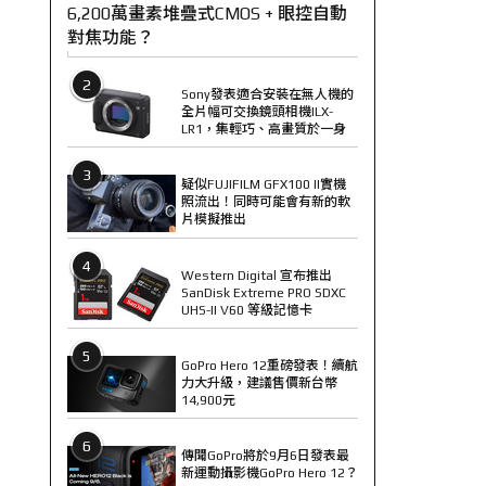
6,200萬畫素堆疊式CMOS + 眼控自動
對焦功能？
2
Sony發表適合安裝在無人機的
全片幅可交換鏡頭相機ILX-
LR1，集輕巧、高畫質於一身
3
疑似FUJIFILM GFX100 II實機
照流出！同時可能會有新的軟
片模擬推出
4
Western Digital 宣布推出
SanDisk Extreme PRO SDXC
UHS-II V60 等級記憶卡
5
GoPro Hero 12重磅發表！續航
力大升級，建議售價新台幣
14,900元
6
傳聞GoPro將於9月6日發表最
新運動攝影機GoPro Hero 12？