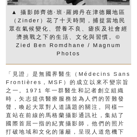
▲ 攝影師齊德·班·羅姆丹在津德爾地區
（Zinder）花了十天時間，捕捉當地民
眾在氣候變化、營養不良、瘧疾及社會經
濟挑戰之下的生活、文化與習慣。©
Zied Ben Romdhane / Magnum
Photos
「見證」是無國界醫生（Médecins Sans
Frontières，MSF）的成立以來不變宗旨
之一。1971 年一群醫生和記者創立組織
時，矢志提供醫療服務並為人們的苦難發
聲，喚起大眾對人道議題的關注。同樣一
直站在前線的馬格蘭攝影通訊社，集結了
國際首屈一指的紀實攝影師，他們的照片
打破地域和文化的籓籬，呈現人道危機下