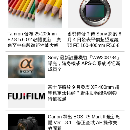
Tamron 發布 25-200mm
蓄勢待發？傳 Sony 將於 8
F2.8-5.6 G2 韌體更新，廣
月 4 日發表平價超望遠鏡
角至中焦段微距性能大幅
頭 FE 100-400mm F5.6-8
升級
Sony 最新註冊機號「WW308784」
曝光，隨身機或 APS-C 系統將迎新
成員？
富士傳將於 9 月發表 XF 400mm 超
望遠定焦鏡頭？野生動物攝影師期
待值拉滿
Canon 釋出 EOS R5 Mark II 最新韌
體 Ver.1.3.1，修正全域 AF 操作失
效問題