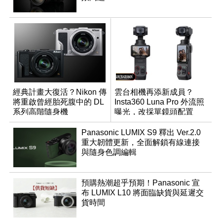
經典計畫大復活？Nikon 傳
雲台相機再添新成員？
將重啟曾經胎死腹中的 DL
Insta360 Luna Pro 外流照
系列高階隨身機
曝光，改採單鏡頭配置
Panasonic LUMIX S9 釋出 Ver.2.0
重大韌體更新，全面解鎖有線連接
與隨身色調編輯
預購熱潮超乎預期！Panasonic 宣
布 LUMIX L10 將面臨缺貨與延遲交
貨時間