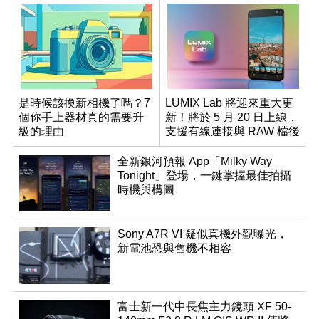
是時候該換新相機了嗎？7
LUMIX Lab 將迎來重大更
個你手上器材真的需要升
新！將於 5 月 20 日上線，
級的理由
支援有線連接與 RAW 檔後
製
全新銀河預報 App「Milky Way
Tonight」登場，一鍵掌握最佳拍攝
時機與構圖
Sony A7R VI 疑似真機外觀曝光，
新電池恐與舊機不相容
富士新一代中長焦主力鏡頭 XF 50-