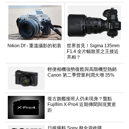
Nikon Df - 重溫攝影的初衷
世界首見！Sigma 135mm
F1.4 全片幅散景之王接近
亮相？
輕便相機強勢復甦與高階機型熱銷
Canon 第二季營業利潤大增 35%
復古旗艦接班人仍未現身？盤點
Fujifilm X-Pro4 近期傳聞與現實差
距
日媒爆料 Sony 擬全資收購