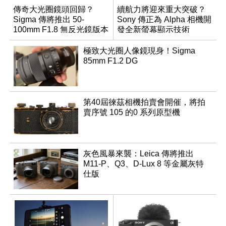
傳奇大光圈鏡頭回歸？
續航力將迎來重大突破？
Sigma 傳將推出 50-
Sony 傳正為 Alpha 相機開
100mm F1.8 無反光鏡版本
發全新螢幕顯示技術
極致大光圈人像鏡現身！Sigma
85mm F1.2 DG
第40屆徠茲相機拍賣會開催，將拍
賣序號 105 的0 系列原型機
灰色風暴來襲：Leica 傳將推出
M11-P、Q3、D-Lux 8 等金屬灰特
仕版