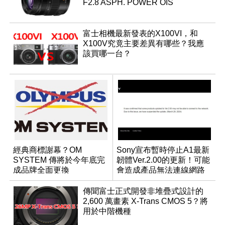
F2.8 ASPH. POWER OIS
富士相機最新發表的X100VI，和
X100V究竟主要差異有哪些？我應
該買哪一台？
經典商標謝幕？OM
Sony宣布暫時停止A1最新
SYSTEM 傳將於今年底完
韌體Ver.2.00的更新！可能
成品牌全面更換
會造成產品無法連線網路
傳聞富士正式開發非堆疊式設計的
2,600 萬畫素 X-Trans CMOS 5？將
用於中階機種