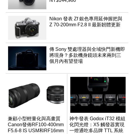
NT$144,980
Nikon 發表 Zf 銀色專用延伸握把與
Z 70-200mm F2.8 II 最新韌體更新
傳 Sony 雙處理器與全域快門新機即
將現身？多款機身鏡頭未來兩到三
個月內有望登場
兼顧小型輕量化與高畫質
神牛發表 Godox iT32 模組
Canon發佈RF100-400mm
化閃光燈：X5 觸發器實現
F5.6-8 IS USM和RF16mm
一燈通吃多品牌 TTL 系統