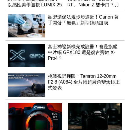
以感性美學迎接 LUMIX 25
RF、Nikon Z 雙卡口 7 月
週年
同步登台
歐盟環保法規步步逼近！Canon 著
手開發「無氟」新型鏡頭鍍膜
富士神祕新機完成註冊！會是旗艦
中片幅 GFX180 還是復古旁軸 X-
Pro4？
挑戰視野極限！Tamron 12-20mm
F2.8 (A084) 全片幅超廣角變焦鏡正
式發表