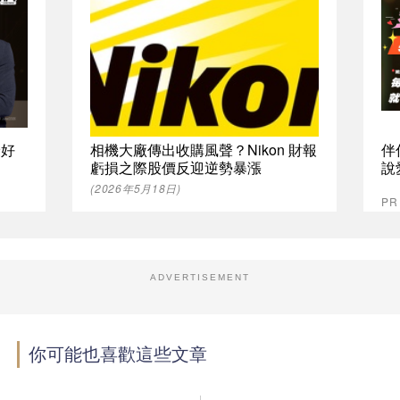
最好
相機大廠傳出收購風聲？Nikon 財報
伴
虧損之際股價反迎逆勢暴漲
說
(2026年5月18日)
P
ADVERTISEMENT
你可能也喜歡這些文章