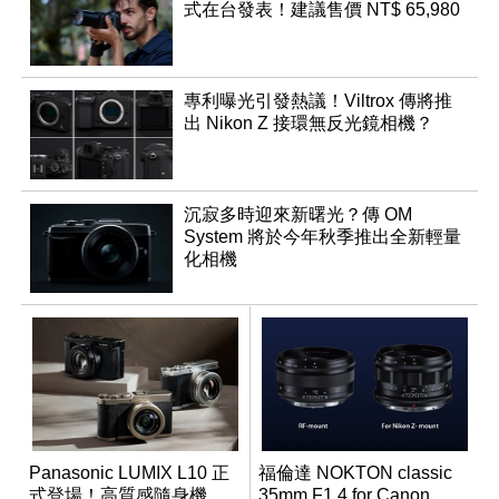
式在台發表！建議售價 NT$ 65,980
專利曝光引發熱議！Viltrox 傳將推
出 Nikon Z 接環無反光鏡相機？
沉寂多時迎來新曙光？傳 OM
System 將於今年秋季推出全新輕量
化相機
Panasonic LUMIX L10 正
福倫達 NOKTON classic
式登場！高質感隨身機，
35mm F1.4 for Canon