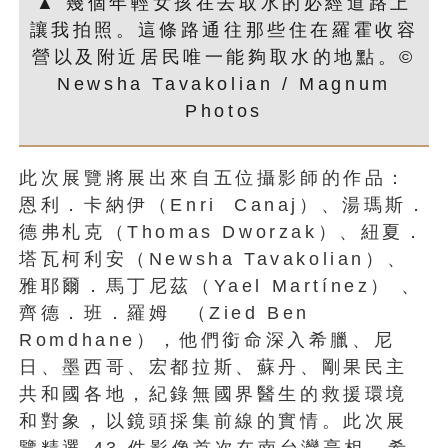
▲ 幾個年輕女孩在去取水的必經道路上
讓我拍照。這條路通往那些住在羅霍收容
營以及附近居民唯一能夠取水的地點。©
Newsha Tavakolian / Magnum
Photos
此次展覽將展出來自五位攝影師的作品：
恩利．卡納伊（Enri Canaj）、湯瑪斯．
德弗札克（Thomas Dworzak）、紐夏．
塔瓦柯利安（Newsha Tavakolian）、
雅耶爾．馬丁尼茲（Yael Martínez） 、
齊德．班．羅姆 （Zied Ben
Romdhane），他們銜命深入希臘、尼
日、墨西哥、宏都拉斯、蘇丹、剛果民主
共和國各地，紀錄無國界醫生的救援環境
和對象，以鏡頭採集前線的實情。此次展
覽精選 43 件影像首次在南台灣亮相，希