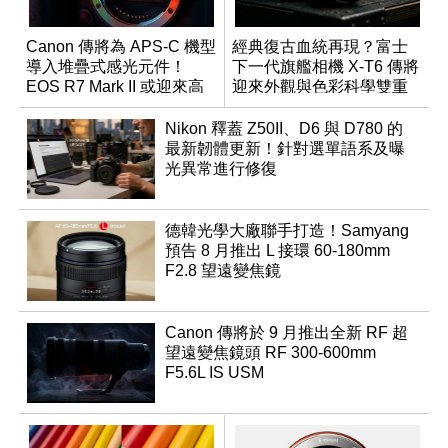
Canon 傳將為 APS-C 機型
經典復古血統再現？富士
導入堆疊式感光元件！
下一代旗艦相機 X-T6 傳將
EOS R7 Mark II 或迎來高
迎來外觀與色彩科學雙重
速讀出升級
優化
Nikon 釋蓋 Z50II、D6 與 D780 的
最新韌體更新！針對選單語系及曝
光異常進行修復
德韓光學大廠聯手打造！Samyang
預告 8 月推出 L 接環 60-180mm
F2.8 望遠變焦鏡
Canon 傳將於 9 月推出全新 RF 超
望遠變焦鏡頭 RF 300-600mm
F5.6L IS USM