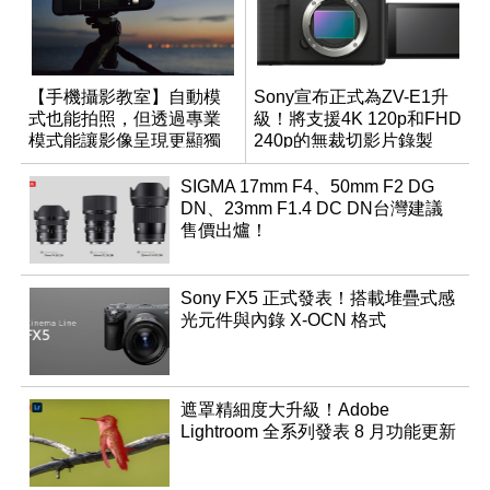
【手機攝影教室】自動模
Sony宣布正式為ZV-E1升
式也能拍照，但透過專業
級！將支援4K 120p和FHD
模式能讓影像呈現更顯獨
240p的無裁切影片錄製
特與個人風格
SIGMA 17mm F4、50mm F2 DG
DN、23mm F1.4 DC DN台灣建議
售價出爐！
Sony FX5 正式發表！搭載堆疊式感
光元件與內錄 X-OCN 格式
遮罩精細度大升級！Adobe
Lightroom 全系列發表 8 月功能更新