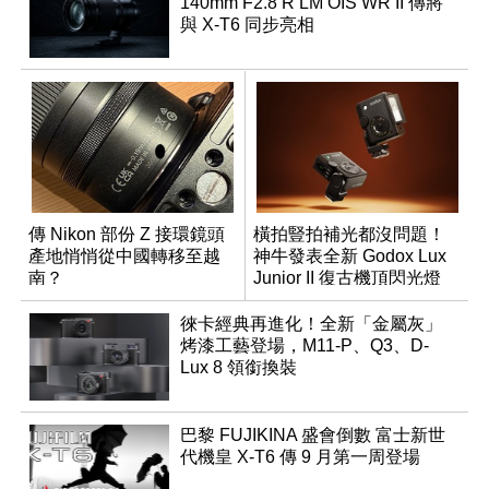
140mm F2.8 R LM OIS WR II 傳將
與 X-T6 同步亮相
傳 Nikon 部份 Z 接環鏡頭
橫拍豎拍補光都沒問題！
產地悄悄從中國轉移至越
神牛發表全新 Godox Lux
南？
Junior II 復古機頂閃光燈
徠卡經典再進化！全新「金屬灰」
烤漆工藝登場，M11-P、Q3、D-
Lux 8 領銜換裝
巴黎 FUJIKINA 盛會倒數 富士新世
代機皇 X-T6 傳 9 月第一周登場