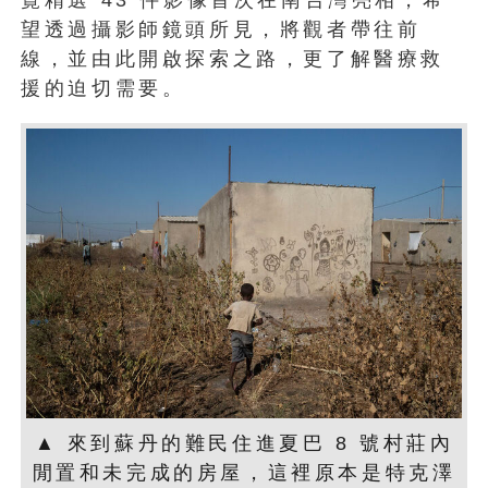
望透過攝影師鏡頭所見，將觀者帶往前
線，並由此開啟探索之路，更了解醫療救
援的迫切需要。
▲ 來到蘇丹的難民住進夏巴 8 號村莊內
閒置和未完成的房屋，這裡原本是特克澤