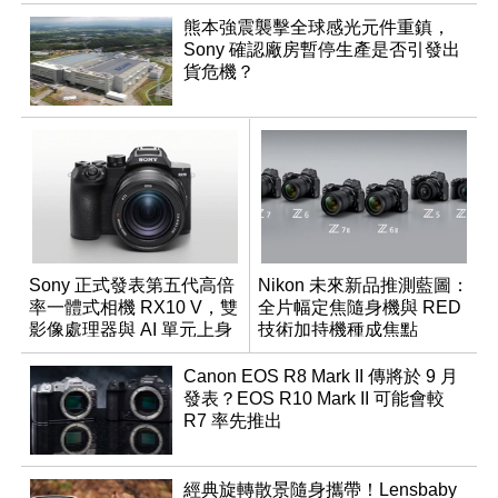
熊本強震襲擊全球感光元件重鎮，
Sony 確認廠房暫停生產是否引發出
貨危機？
Sony 正式發表第五代高倍
Nikon 未來新品推測藍圖：
率一體式相機 RX10 V，雙
全片幅定焦隨身機與 RED
影像處理器與 AI 單元上身
技術加持機種成焦點
Canon EOS R8 Mark II 傳將於 9 月
發表？EOS R10 Mark II 可能會較
R7 率先推出
經典旋轉散景隨身攜帶！Lensbaby