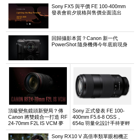
Sony FX5 與平價 FE 100-400mm
發表會前夕規格與售價全面流出
回歸攝影本質？Canon 新一代
PowerShot 隨身機傳今年底前現身
頂級變焦鏡頭新變局？傳
Sony 正式發表 FE 100-
Canon 將雙鏡合一打造 RF
400mm F5.6-8 OSS，
24-70mm F2L IS VCM 夢
654g 羽量化設計手持更輕
幻規格
鬆
Sony RX10 V 高倍率類單眼相機正