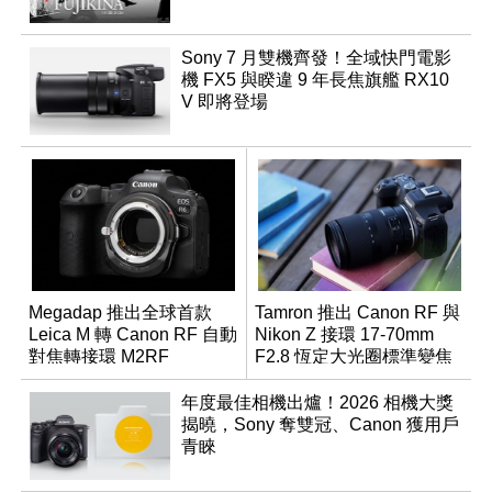
Sony 7 月雙機齊發！全域快門電影
機 FX5 與睽違 9 年長焦旗艦 RX10
V 即將登場
Megadap 推出全球首款
Tamron 推出 Canon RF 與
Leica M 轉 Canon RF 自動
Nikon Z 接環 17-70mm
對焦轉接環 M2RF
F2.8 恆定大光圈標準變焦
鏡
年度最佳相機出爐！2026 相機大獎
揭曉，Sony 奪雙冠、Canon 獲用戶
青睞