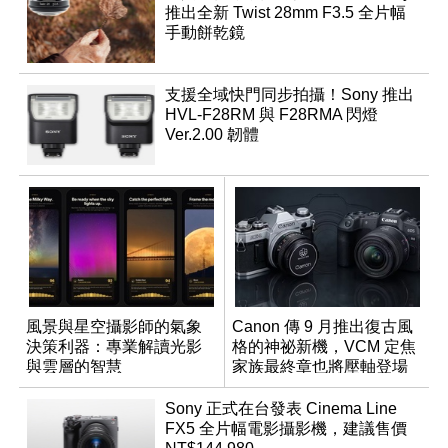
推出全新 Twist 28mm F3.5 全片幅
手動餅乾鏡
支援全域快門同步拍攝！Sony 推出
HVL-F28RM 與 F28RMA 閃燈
Ver.2.00 韌體
風景與星空攝影師的氣象
Canon 傳 9 月推出復古風
決策利器：專業解讀光影
格的神祕新機，VCM 定焦
與雲層的智慧
家族最終章也將壓軸登場
App「Atmos」登場
Sony 正式在台發表 Cinema Line
FX5 全片幅電影攝影機，建議售價