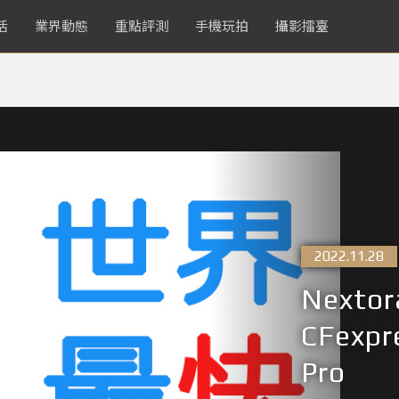
活
業界動態
重點評測
手機玩拍
攝影擂臺
2022.11.28
Next
CFexp
Pro