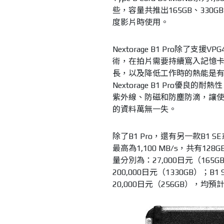
些，容量共推出165GB、330G
度影片時使用。
Nextorage B1 Pro除了支援VP
術，在拍片需要持續窵入記憶卡
長，以及降低工作時的熱能是
Nextorage B1 Pro優良的
紫外線、防磁和防塵防滴，讓
的資料萬無一失。
除了B1 Pro，還有另一款B1 
最高為1,100 MB/s，共有12
量分別為：27,000日元（165GB
200,000日元（1330GB）；B
20,000日元（256GB），均