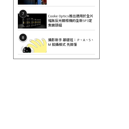
7
Cooke Optics推出適用於全片
幅無反光鏡相機的全新SP3定
焦鏡頭組
8
攝影新手 基礎班： P、A、S、
M 拍攝模式 先搞懂