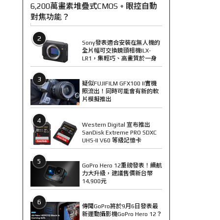
6,200萬畫素堆疊式CMOS + 眼控自動
對焦功能？
2
Sony發表適合安裝在無人機的
全片幅可交換鏡頭相機ILX-
LR1，集輕巧、高畫質於一身
3
疑似FUJIFILM GFX100 II實機
照流出！同時可能會有新的軟
片模擬推出
4
Western Digital 宣布推出
SanDisk Extreme PRO SDXC
UHS-II V60 等級記憶卡
5
GoPro Hero 12重磅發表！續航
力大升級，建議售價新台幣
14,900元
6
傳聞GoPro將於9月6日發表最
新運動攝影機GoPro Hero 12？