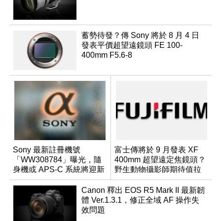
蓄勢待發？傳 Sony 將於 8 月 4 日
發表平價超望遠鏡頭 FE 100-
400mm F5.6-8
Sony 最新註冊機號
富士傳將於 9 月發表 XF
「WW308784」曝光，隨
400mm 超望遠定焦鏡頭？
身機或 APS-C 系統將迎新
野生動物攝影師期待值拉
成員？
滿
Canon 釋出 EOS R5 Mark II 最新韌
體 Ver.1.3.1，修正全域 AF 操作失
效問題