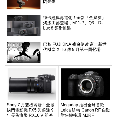
閃光燈
徠卡經典再進化！全新「金屬灰」
烤漆工藝登場，M11-P、Q3、D-
Lux 8 領銜換裝
巴黎 FUJIKINA 盛會倒數 富士新世
代機皇 X-T6 傳 9 月第一周登場
Sony 7 月雙機齊發！全域
Megadap 推出全球首款
快門電影機 FX5 與睽違 9
Leica M 轉 Canon RF 自動
年長焦旗艦 RX10 V 即將
對焦轉接環 M2RF