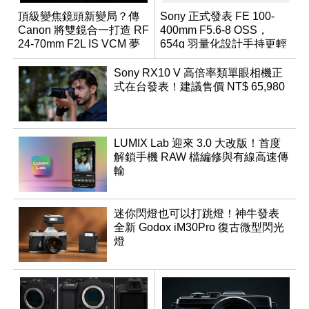
頂級變焦鏡頭新變局？傳
Sony 正式發表 FE 100-
Canon 將雙鏡合一打造 RF
400mm F5.6-8 OSS，
24-70mm F2L IS VCM 夢
654g 羽量化設計手持更輕
幻規格
鬆
Sony RX10 V 高倍率類單眼相機正
式在台發表！建議售價 NT$ 65,980
LUMIX Lab 迎來 3.0 大改版！首度
解鎖手機 RAW 檔編修與有線高速傳
輸
迷你閃燈也可以打跳燈！神牛發表
全新 Godox iM30Pro 復古微型閃光
燈