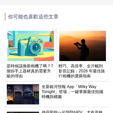
你可能也喜歡這些文章
是時候該換新相機了嗎？7
輕巧、高倍率、全片幅到
個你手上器材真的需要升
影音記錄：2026 年最佳旅
級的理由
行相機的選購指南
全新銀河預報 App「Milky Way
Tonight」登場，一鍵掌握最佳拍攝
時機與構圖
伴侶和妳一起預防HPV，才有資格