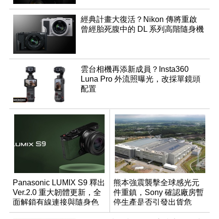
經典計畫大復活？Nikon 傳將重啟
曾經胎死腹中的 DL 系列高階隨身機
雲台相機再添新成員？Insta360
Luna Pro 外流照曝光，改採單鏡頭
配置
Panasonic LUMIX S9 釋出
熊本強震襲擊全球感光元
Ver.2.0 重大韌體更新，全
件重鎮，Sony 確認廠房暫
面解鎖有線連接與隨身色
停生產是否引發出貨危
調編輯
機？