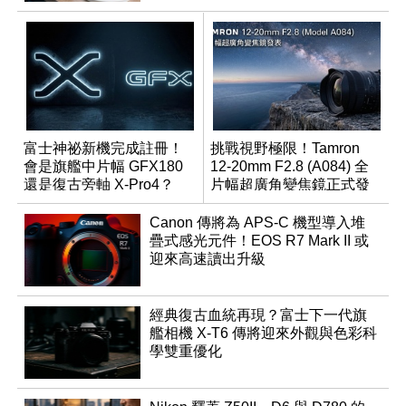
富士神祕新機完成註冊！
挑戰視野極限！Tamron
會是旗艦中片幅 GFX180
12-20mm F2.8 (A084) 全
還是復古旁軸 X-Pro4？
片幅超廣角變焦鏡正式發
表
Canon 傳將為 APS-C 機型導入堆
疊式感光元件！EOS R7 Mark II 或
迎來高速讀出升級
經典復古血統再現？富士下一代旗
艦相機 X-T6 傳將迎來外觀與色彩科
學雙重優化