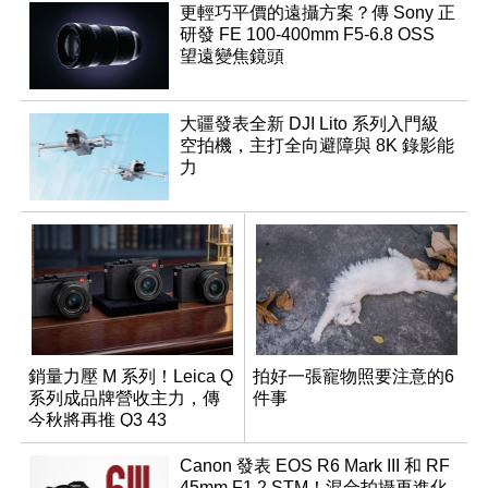
更輕巧平價的遠攝方案？傳 Sony 正
研發 FE 100-400mm F5-6.8 OSS
望遠變焦鏡頭
大疆發表全新 DJI Lito 系列入門級
空拍機，主打全向避障與 8K 錄影能
力
銷量力壓 M 系列！Leica Q
拍好一張寵物照要注意的6
系列成品牌營收主力，傳
件事
今秋將再推 Q3 43
Monochrom
Canon 發表 EOS R6 Mark III 和 RF
45mm F1.2 STM！混合拍攝再進化