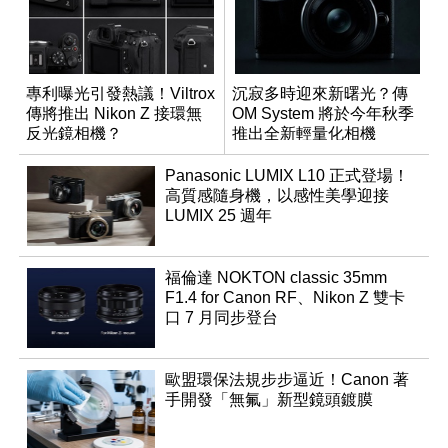
專利曝光引發熱議！Viltrox
沉寂多時迎來新曙光？傳
傳將推出 Nikon Z 接環無
OM System 將於今年秋季
反光鏡相機？
推出全新輕量化相機
Panasonic LUMIX L10 正式登場！
高質感隨身機，以感性美學迎接
LUMIX 25 週年
福倫達 NOKTON classic 35mm
F1.4 for Canon RF、Nikon Z 雙卡
口 7 月同步登台
歐盟環保法規步步逼近！Canon 著
手開發「無氟」新型鏡頭鍍膜