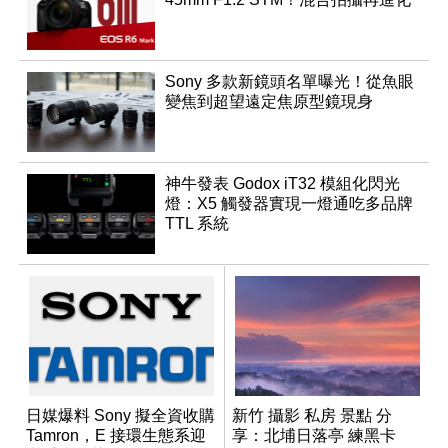
Sony 多款新鏡頭名單曝光！從魚眼
變焦到超望遠定焦原型鏡現身
神牛發表 Godox iT32 模組化閃光
燈：X5 觸發器實現一燈通吃多品牌
TTL 系統
日媒爆料 Sony 擬全資收購
新竹 攝影 私房 景點 分
Tamron，E 接環生態系迎
享：北埔日落亭 練黑卡