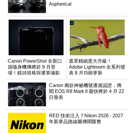
Aspherical
Canon PowerShot 全新口
遮罩精細度大升級！
袋隨身機傳將於 9 月登
Adobe Lightroom 全系列發
場！鏡頭規格與運算攝影
表 8 月功能更新
升級成為焦點
Canon 兩款神祕機號通過認證，傳
聞 EOS R8 Mark II 最快將於 4 月 22
日發表
RED 技術注入？Nikon 2026 - 2027
年新韋品路線圖傳聞匯整