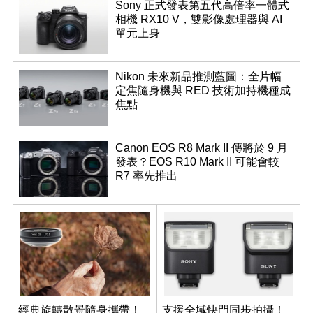
Sony 正式發表第五代高倍率一體式
相機 RX10 V，雙影像處理器與 AI
單元上身
Nikon 未來新品推測藍圖：全片幅
定焦隨身機與 RED 技術加持機種成
焦點
Canon EOS R8 Mark II 傳將於 9 月
發表？EOS R10 Mark II 可能會較
R7 率先推出
經典旋轉散景隨身攜帶！
支援全域快門同步拍攝！