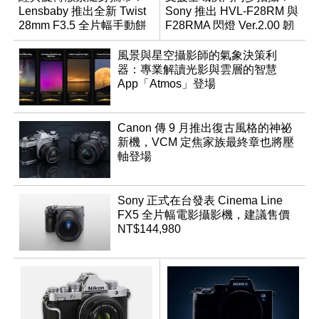
Lensbaby 推出全新 Twist
Sony 推出 HVL-F28RM 與
28mm F3.5 全片幅手動餅
F28RMA 閃燈 Ver.2.00 韌
乾鏡
體
風景與星空攝影師的氣象決策利
器：專業解讀光影與雲層的智慧
App「Atmos」登場
Canon 傳 9 月推出復古風格的神祕
新機，VCM 定焦家族最終章也將壓
軸登場
Sony 正式在台發表 Cinema Line
FX5 全片幅電影攝影機，建議售價
NT$144,980