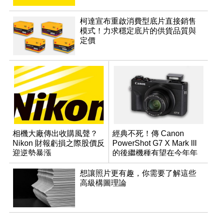
柯達宣布重啟消費型底片直接銷售
模式！力求穩定底片的供貨品質與
定價
相機大廠傳出收購風聲？
經典不死！傳 Canon
Nikon 財報虧損之際股價反
PowerShot G7 X Mark III
迎逆勢暴漲
的後繼機種有望在今年年
底前推出？
想讓照片更有趣，你需要了解這些
高級構圖理論