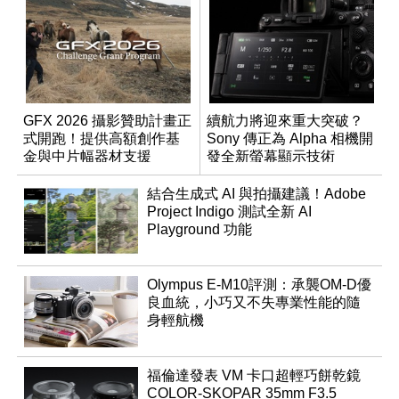
GFX 2026 攝影贊助計畫正
續航力將迎來重大突破？
式開跑！提供高額創作基
Sony 傳正為 Alpha 相機開
金與中片幅器材支援
發全新螢幕顯示技術
結合生成式 AI 與拍攝建議！Adobe
Project Indigo 測試全新 AI
Playground 功能
Olympus E-M10評測：承襲OM-D優
良血統，小巧又不失專業性能的隨
身輕航機
福倫達發表 VM 卡口超輕巧餅乾鏡
COLOR-SKOPAR 35mm F3.5