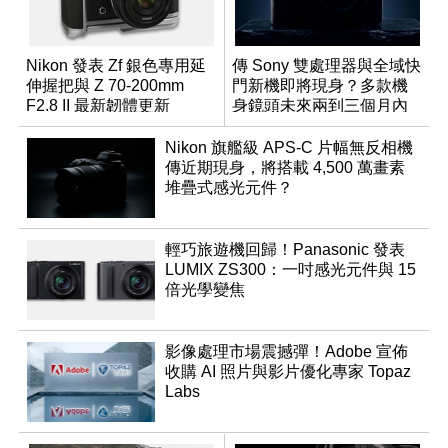
Nikon 發表 Zf 銀色專用延
傳 Sony 雙處理器與全域快
伸握把與 Z 70-200mm
門新機即將現身？多款機
F2.8 II 最新韌體更新
身鏡頭未來兩到三個月內
有望登場
Nikon 旗艦級 APS-C 片幅無反相機
傳近期現身，將搭載 4,500 萬畫素
堆疊式感光元件？
輕巧旅遊機回歸！Panasonic 發表
LUMIX ZS300：一吋感光元件與 15
倍光學變焦
影像處理市場震撼彈！Adobe 宣佈
收購 AI 照片與影片優化專家 Topaz
Labs