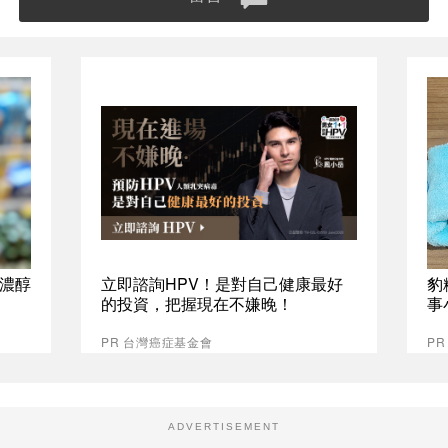
%濃醇
立即諮詢HPV！是對自己健康最好
豹
的投資，把握現在不嫌晚！
事
PR 台灣癌症基金會
P
ADVERTISEMENT