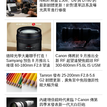
Nikon 釋蓋 Z50II、D6 與 D780 的
最新韌體更新！針對選單語系及曝
光異常進行修復
德韓光學大廠聯手打造！
Canon 傳將於 9 月推出全
Samyang 預告 8 月推出 L
新 RF 超望遠變焦鏡頭 RF
接環 60-180mm F2.8 望遠
300-600mm F5.6L IS USM
變焦鏡
Tamron 發布 25-200mm F2.8-5.6
G2 韌體更新，廣角至中焦段微距性
能大幅升級
內建增倍鏡時代來臨？Canon 傳第
四季末發表新一代大白巨砲