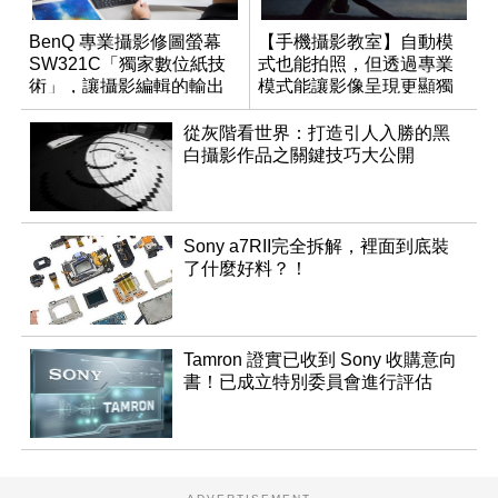
BenQ 專業攝影修圖螢幕
【手機攝影教室】自動模
SW321C「獨家數位紙技
式也能拍照，但透過專業
術」，讓攝影編輯的輸出
模式能讓影像呈現更顯獨
工作得到最完美的救贖
特與個人風格
從灰階看世界：打造引人入勝的黑
白攝影作品之關鍵技巧大公開
Sony a7RII完全拆解，裡面到底裝
了什麼好料？！
Tamron 證實已收到 Sony 收購意向
書！已成立特別委員會進行評估