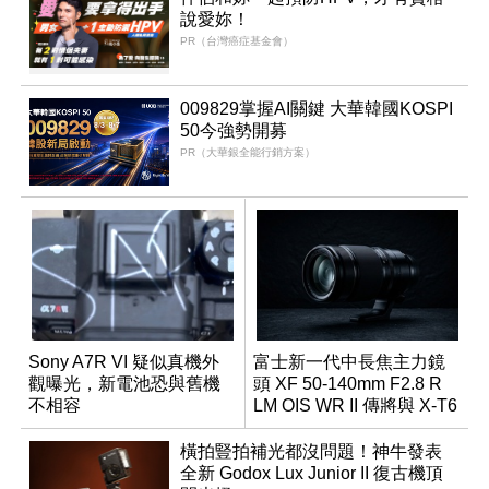
說愛妳！
PR（台灣癌症基金會）
009829掌握AI關鍵 大華韓國KOSPI
50今強勢開募
PR（大華銀全能行銷方案）
Sony A7R VI 疑似真機外
富士新一代中長焦主力鏡
觀曝光，新電池恐與舊機
頭 XF 50-140mm F2.8 R
不相容
LM OIS WR II 傳將與 X-T6
同步亮相
橫拍豎拍補光都沒問題！神牛發表
全新 Godox Lux Junior II 復古機頂