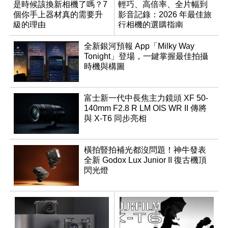
是時候該換新相機了嗎？7
輕巧、高倍率、全片幅到
個你手上器材真的需要升
影音記錄：2026 年最佳旅
級的理由
行相機的選購指南
全新銀河預報 App「Milky Way
Tonight」登場，一鍵掌握最佳拍攝
時機與構圖
富士新一代中長焦主力鏡頭 XF 50-
140mm F2.8 R LM OIS WR II 傳將
與 X-T6 同步亮相
橫拍豎拍補光都沒問題！神牛發表
全新 Godox Lux Junior II 復古機頂
閃光燈