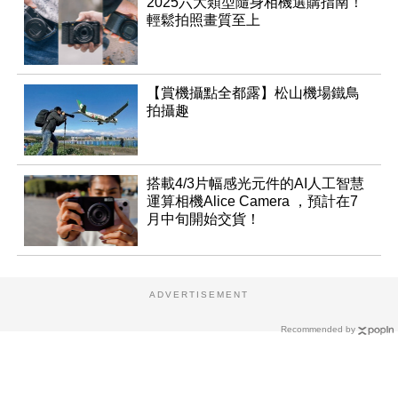
2025六大類型隨身相機選購指南！
輕鬆拍照畫質至上
【賞機攝點全都露】松山機場鐵鳥
拍攝趣
搭載4/3片幅感光元件的AI人工智慧
運算相機Alice Camera ，預計在7
月中旬開始交貨！
ADVERTISEMENT
Recommended by