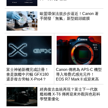
歐盟環保法規步步逼近！Canon 著
手開發「無氟」新型鏡頭鍍膜
富士神祕新機完成註冊！
Canon 傳將為 APS-C 機型
會是旗艦中片幅 GFX180
導入堆疊式感光元件！
還是復古旁軸 X-Pro4？
EOS R7 Mark II 或迎來高
速讀出升級
經典復古血統再現？富士下一代旗
艦相機 X-T6 傳將迎來外觀與色彩科
學雙重優化