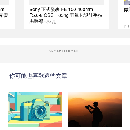
mm
Sony 正式發表 FE 100-400mm
做
致零變
F5.6-8 OSS，654g 羽量化設計手持
更輕鬆
(2026年8月5日)
P
ADVERTISEMENT
你可能也喜歡這些文章