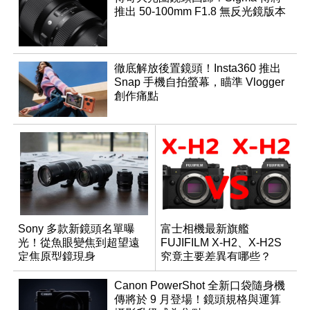
推出 50-100mm F1.8 無反光鏡版本
徹底解放後置鏡頭！Insta360 推出
Snap 手機自拍螢幕，瞄準 Vlogger
創作痛點
Sony 多款新鏡頭名單曝
富士相機最新旗艦
光！從魚眼變焦到超望遠
FUJIFILM X-H2、X-H2S
定焦原型鏡現身
究竟主要差異有哪些？
Canon PowerShot 全新口袋隨身機
傳將於 9 月登場！鏡頭規格與運算