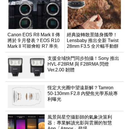
Canon EOS R8 Mark II 傳
經典旋轉散景隨身攜帶！
將於 9 月發表？EOS R10
Lensbaby 推出全新 Twist
Mark II 可能會較 R7 率先
28mm F3.5 全片幅手動餅
推出
乾鏡
支援全域快門同步拍攝！Sony 推出
HVL-F28RM 與 F28RMA 閃燈
Ver.2.00 韌體
恆定大光圈中望遠新解？Tamron
50-130mm F2.8 內變焦光學系統專
利曝光
風景與星空攝影師的氣象決策利
器：專業解讀光影與雲層的智慧
App「Atmos」登場