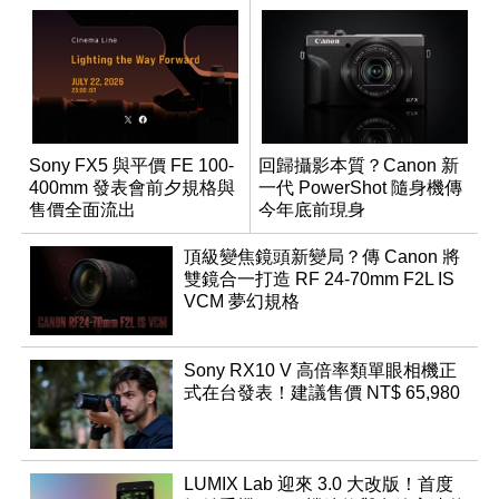
Sony FX5 與平價 FE 100-
回歸攝影本質？Canon 新
400mm 發表會前夕規格與
一代 PowerShot 隨身機傳
售價全面流出
今年底前現身
頂級變焦鏡頭新變局？傳 Canon 將
雙鏡合一打造 RF 24-70mm F2L IS
VCM 夢幻規格
Sony RX10 V 高倍率類單眼相機正
式在台發表！建議售價 NT$ 65,980
LUMIX Lab 迎來 3.0 大改版！首度