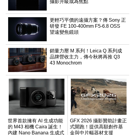
攝影升級成為焦點
更輕巧平價的遠攝方案？傳 Sony 正
研發 FE 100-400mm F5-6.8 OSS
望遠變焦鏡頭
銷量力壓 M 系列！Leica Q 系列成
品牌營收主力，傳今秋將再推 Q3
43 Monochrom
世界首款擁有 AI 生成功能
GFX 2026 攝影贊助計畫正
的 M43 相機 Caira 誕生！
式開跑！提供高額創作基
內建 Nano Banana 生成式
金與中片幅器材支援