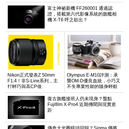
富士神祕新機 FF260001 通過認
證，搭載第六代影像系統的旗艦相
機 X-T6 呼之欲出？
Nikon正式發表Z 50mm
Olympus E-M10評測：承
F1.4！非S-Line系列，主
襲OM-D優良血統，小巧又
打輕巧與高CP值
不失專業性能的隨身輕航
機
復古旗艦接班人仍未現身？盤點
Fujifilm X-Pro4 近期傳聞與現實差
距
傳奇大光圈鏡頭回歸？Sigma 傳將