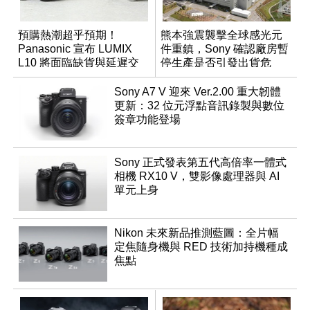
預購熱潮超乎預期！
熊本強震襲擊全球感光元
Panasonic 宣布 LUMIX
件重鎮，Sony 確認廠房暫
L10 將面臨缺貨與延遲交
停生產是否引發出貨危
貨時間
機？
Sony A7 V 迎來 Ver.2.00 重大韌體
更新：32 位元浮點音訊錄製與數位
簽章功能登場
Sony 正式發表第五代高倍率一體式
相機 RX10 V，雙影像處理器與 AI
單元上身
Nikon 未來新品推測藍圖：全片幅
定焦隨身機與 RED 技術加持機種成
焦點