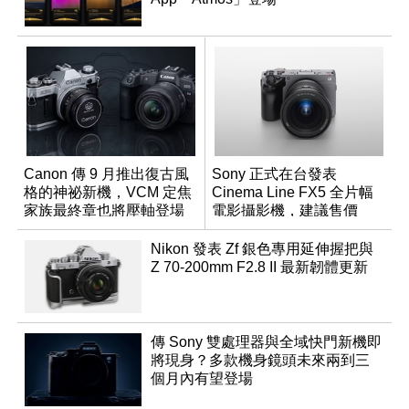
Canon 傳 9 月推出復古風
Sony 正式在台發表
格的神祕新機，VCM 定焦
Cinema Line FX5 全片幅
家族最終章也將壓軸登場
電影攝影機，建議售價
NT$144,980
Nikon 發表 Zf 銀色專用延伸握把與
Z 70-200mm F2.8 II 最新韌體更新
傳 Sony 雙處理器與全域快門新機即
將現身？多款機身鏡頭未來兩到三
個月內有望登場