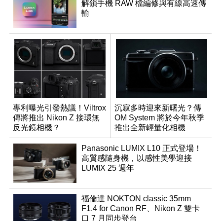
解鎖手機 RAW 檔編修與有線高速傳
輸
專利曝光引發熱議！Viltrox
沉寂多時迎來新曙光？傳
傳將推出 Nikon Z 接環無
OM System 將於今年秋季
反光鏡相機？
推出全新輕量化相機
Panasonic LUMIX L10 正式登場！
高質感隨身機，以感性美學迎接
LUMIX 25 週年
福倫達 NOKTON classic 35mm
F1.4 for Canon RF、Nikon Z 雙卡
口 7 月同步登台