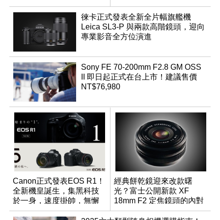
AI
徠卡正式發表全新全片幅旗艦機
Leica SL3-P 與兩款高階鏡頭，迎向
專業影音全方位演進
Sony FE 70-200mm F2.8 GM OSS
II 即日起正式在台上市！建議售價
NT$76,980
Canon正式發表EOS R1！
經典餅乾鏡迎來改款曙
全新機皇誕生，集黑科技
光？富士公開新款 XF
於一身，速度掛帥，無懈
18mm F2 定焦鏡頭的內對
可擊
焦專利