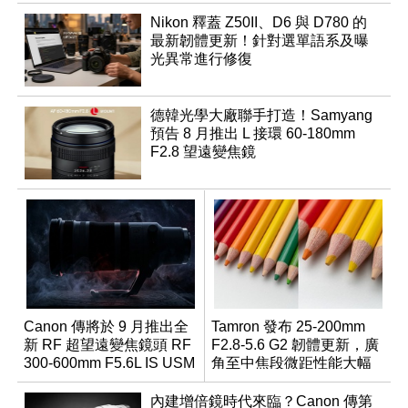
Nikon 釋蓋 Z50II、D6 與 D780 的
最新韌體更新！針對選單語系及曝
光異常進行修復
德韓光學大廠聯手打造！Samyang
預告 8 月推出 L 接環 60-180mm
F2.8 望遠變焦鏡
Canon 傳將於 9 月推出全
Tamron 發布 25-200mm
新 RF 超望遠變焦鏡頭 RF
F2.8-5.6 G2 韌體更新，廣
300-600mm F5.6L IS USM
角至中焦段微距性能大幅
升級
內建增倍鏡時代來臨？Canon 傳第