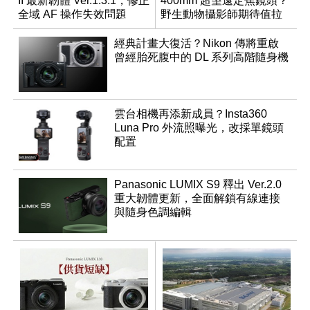
II 最新韌體 Ver.1.3.1，修正
400mm 超望遠定焦鏡頭？
全域 AF 操作失效問題
野生動物攝影師期待值拉
滿
經典計畫大復活？Nikon 傳將重啟
曾經胎死腹中的 DL 系列高階隨身機
雲台相機再添新成員？Insta360
Luna Pro 外流照曝光，改採單鏡頭
配置
Panasonic LUMIX S9 釋出 Ver.2.0
重大韌體更新，全面解鎖有線連接
與隨身色調編輯