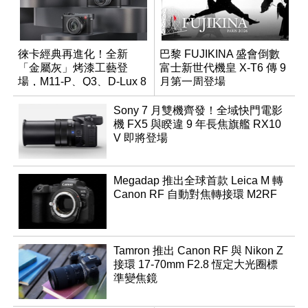
徠卡經典再進化！全新
巴黎 FUJIKINA 盛會倒數
「金屬灰」烤漆工藝登
富士新世代機皇 X-T6 傳 9
場，M11-P、Q3、D-Lux 8
月第一周登場
領銜換裝
Sony 7 月雙機齊發！全域快門電影
機 FX5 與睽違 9 年長焦旗艦 RX10
V 即將登場
Megadap 推出全球首款 Leica M 轉
Canon RF 自動對焦轉接環 M2RF
Tamron 推出 Canon RF 與 Nikon Z
接環 17-70mm F2.8 恆定大光圈標
準變焦鏡