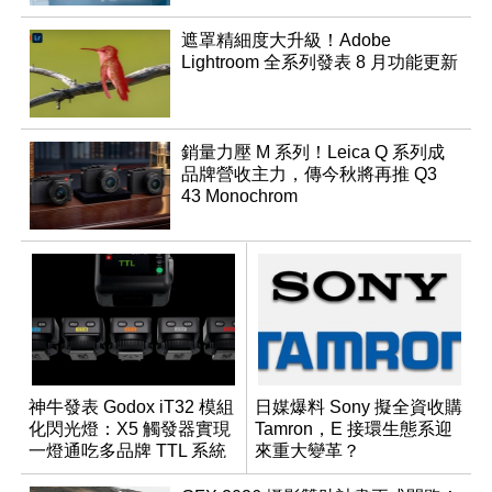
遮罩精細度大升級！Adobe
Lightroom 全系列發表 8 月功能更新
銷量力壓 M 系列！Leica Q 系列成
品牌營收主力，傳今秋將再推 Q3
43 Monochrom
神牛發表 Godox iT32 模組
日媒爆料 Sony 擬全資收購
化閃光燈：X5 觸發器實現
Tamron，E 接環生態系迎
一燈通吃多品牌 TTL 系統
來重大變革？