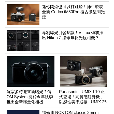
迷你閃燈也可以打跳燈！神牛發表
全新 Godox iM30Pro 復古微型閃光
燈
專利曝光引發熱議！Viltrox 傳將推
出 Nikon Z 接環無反光鏡相機？
沉寂多時迎來新曙光？傳
Panasonic LUMIX L10 正
OM System 將於今年秋季
式登場！高質感隨身機，
推出全新輕量化相機
以感性美學迎接 LUMIX 25
週年
福倫達 NOKTON classic 35mm