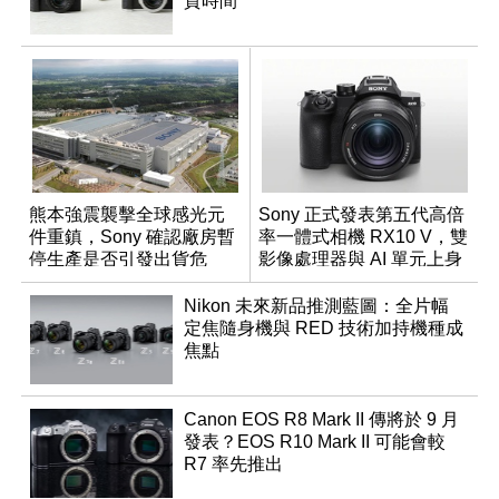
貨時間
熊本強震襲擊全球感光元
Sony 正式發表第五代高倍
件重鎮，Sony 確認廠房暫
率一體式相機 RX10 V，雙
停生產是否引發出貨危
影像處理器與 AI 單元上身
機？
Nikon 未來新品推測藍圖：全片幅
定焦隨身機與 RED 技術加持機種成
焦點
Canon EOS R8 Mark II 傳將於 9 月
發表？EOS R10 Mark II 可能會較
R7 率先推出