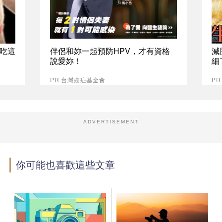
吃這
伴侶和妳一起預防HPV，才有資格
減
說愛妳！
細
PR 台灣癌症基金會
PR
ADVERTISEMENT
你可能也喜歡這些文章