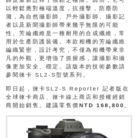
以輕鬆應對極端溫
度，抗撞擊，防塵防
濺，為自然攝影師、戶外攝影師、
攝影記
者以及新聞攝影師帶來幾乎無限的可能
性。
芳綸纖維是一種耐用的合成纖維，常
用於生產防護裝備。
本款相機的芳綸纖維
編織緊密，設計考究，不僅為相機帶來非
凡的外
觀，更增強了抓握感，讓攝影和攝
像更加安全、穩定。
該版本的技術參數請
參閱徠卡 SL2-S型號系列。
即日起，徠卡SL2-S Reporter 記者版在
全球徠卡商店、徠卡線上商店和授權經銷
商開始銷售。
建議零售價
NTD 168,800
。