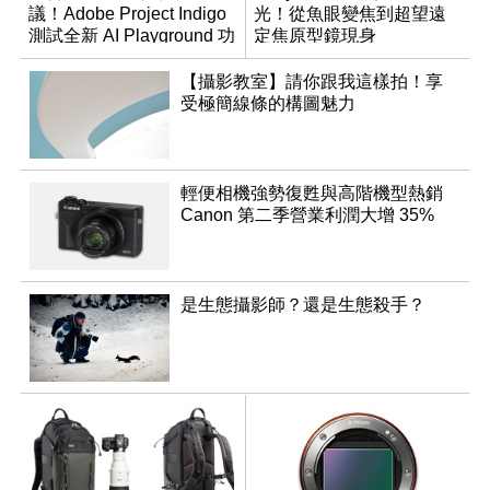
議！Adobe Project Indigo
光！從魚眼變焦到超望遠
測試全新 AI Playground 功
定焦原型鏡現身
能
【攝影教室】請你跟我這樣拍！享
受極簡線條的構圖魅力
輕便相機強勢復甦與高階機型熱銷
Canon 第二季營業利潤大增 35%
是生態攝影師？還是生態殺手？