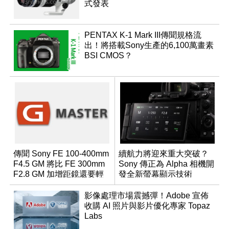
式發表
PENTAX K-1 Mark III傳聞規格流
出！將搭載Sony生產的6,100萬畫素
BSI CMOS？
傳聞 Sony FE 100-400mm
續航力將迎來重大突破？
F4.5 GM 將比 FE 300mm
Sony 傳正為 Alpha 相機開
F2.8 GM 加增距鏡還要輕
發全新螢幕顯示技術
巧？
影像處理市場震撼彈！Adobe 宣佈
收購 AI 照片與影片優化專家 Topaz
Labs