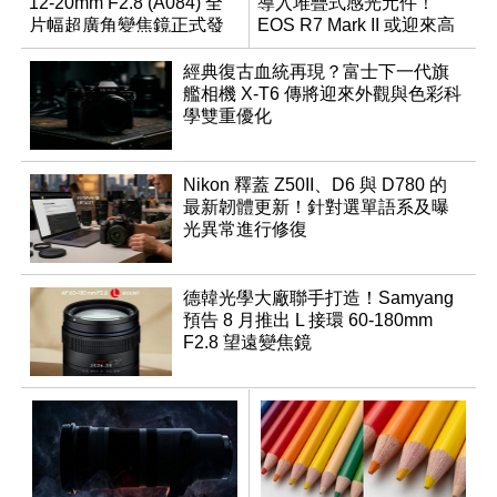
12-20mm F2.8 (A084) 全
導入堆疊式感光元件！
片幅超廣角變焦鏡正式發
EOS R7 Mark II 或迎來高
表
速讀出升級
經典復古血統再現？富士下一代旗
艦相機 X-T6 傳將迎來外觀與色彩科
學雙重優化
Nikon 釋蓋 Z50II、D6 與 D780 的
最新韌體更新！針對選單語系及曝
光異常進行修復
德韓光學大廠聯手打造！Samyang
預告 8 月推出 L 接環 60-180mm
F2.8 望遠變焦鏡