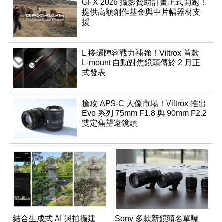
GFX 2026 攝影贊助計畫正式開跑！
提供高額創作基金與中片幅器材支
援
L 接環陣容戰力補強！Viltrox 首款
L-mount 自動對焦鏡頭傳於 2 月正
式發表
搶攻 APS-C 人像市場！Viltrox 推出
Evo 系列 75mm F1.8 與 90mm F2.2
雙定焦望遠鏡頭
結合生成式 AI 與拍攝建
Sony 多款新鏡頭名單曝