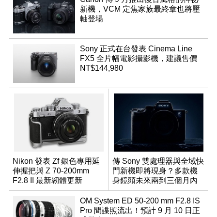
新機，VCM 定焦家族最終章也將壓
軸登場
Sony 正式在台發表 Cinema Line
FX5 全片幅電影攝影機，建議售價
NT$144,980
Nikon 發表 Zf 銀色專用延
傳 Sony 雙處理器與全域快
伸握把與 Z 70-200mm
門新機即將現身？多款機
F2.8 II 最新韌體更新
身鏡頭未來兩到三個月內
有望登場
OM System ED 50-200 mm F2.8 IS
Pro 間諜照流出！預計 9 月 10 日正