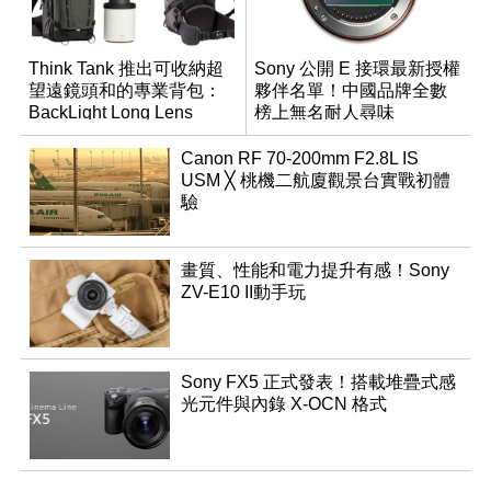
Think Tank 推出可收納超
Sony 公開 E 接環最新授權
望遠鏡頭和的專業背包：
夥伴名單！中國品牌全數
BackLight Long Lens
榜上無名耐人尋味
Backpack
Canon RF 70-200mm F2.8L IS
USM ╳ 桃機二航廈觀景台實戰初體
驗
畫質、性能和電力提升有感！Sony
ZV-E10 II動手玩
Sony FX5 正式發表！搭載堆疊式感
光元件與內錄 X-OCN 格式