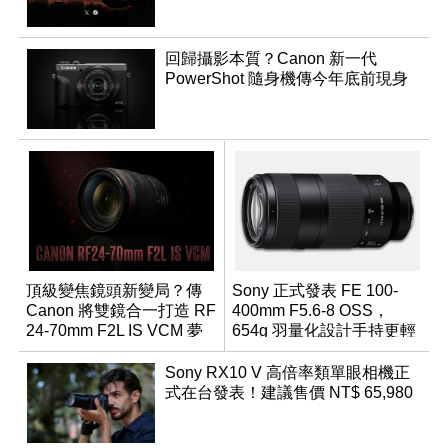
回歸攝影本質？Canon 新一代
PowerShot 隨身機傳今年底前現身
頂級變焦鏡頭新變局？傳
Sony 正式發表 FE 100-
Canon 將雙鏡合一打造 RF
400mm F5.6-8 OSS，
24-70mm F2L IS VCM 夢
654g 羽量化設計手持更輕
幻規格
鬆
Sony RX10 V 高倍率類單眼相機正
式在台發表！建議售價 NT$ 65,980