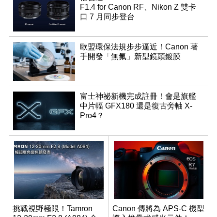
F1.4 for Canon RF、Nikon Z 雙卡
口 7 月同步登台
歐盟環保法規步步逼近！Canon 著
手開發「無氟」新型鏡頭鍍膜
富士神祕新機完成註冊！會是旗艦
中片幅 GFX180 還是復古旁軸 X-
Pro4？
挑戰視野極限！Tamron
Canon 傳將為 APS-C 機型