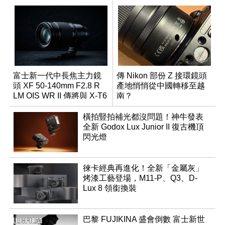
富士新一代中長焦主力鏡
傳 Nikon 部份 Z 接環鏡頭
頭 XF 50-140mm F2.8 R
產地悄悄從中國轉移至越
LM OIS WR II 傳將與 X-T6
南？
同步亮相
橫拍豎拍補光都沒問題！神牛發表
全新 Godox Lux Junior II 復古機頂
閃光燈
徠卡經典再進化！全新「金屬灰」
烤漆工藝登場，M11-P、Q3、D-
Lux 8 領銜換裝
巴黎 FUJIKINA 盛會倒數 富士新世