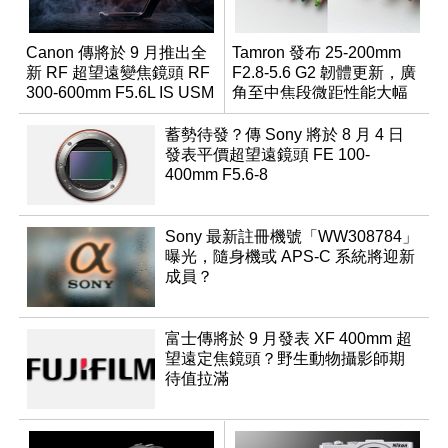
Canon 傳將於 9 月推出全
Tamron 發布 25-200mm
新 RF 超望遠變焦鏡頭 RF
F2.8-5.6 G2 韌體更新，廣
300-600mm F5.6L IS USM
角至中焦段微距性能大幅
升級
蓄勢待發？傳 Sony 將於 8 月 4 日
發表平價超望遠鏡頭 FE 100-
400mm F5.6-8
Sony 最新註冊機號「WW308784」
曝光，隨身機或 APS-C 系統將迎新
成員？
富士傳將於 9 月發表 XF 400mm 超
望遠定焦鏡頭？野生動物攝影師期
待值拉滿