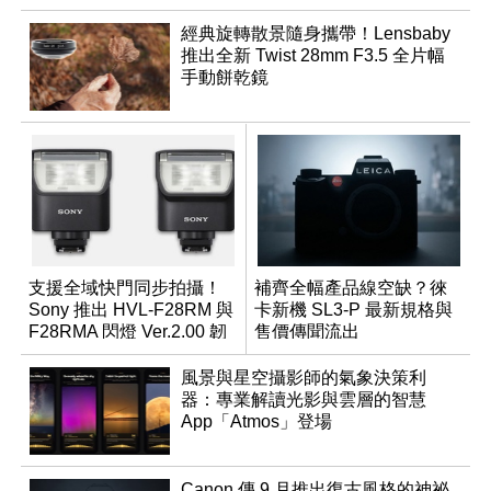
經典旋轉散景隨身攜帶！Lensbaby
推出全新 Twist 28mm F3.5 全片幅
手動餅乾鏡
支援全域快門同步拍攝！
補齊全幅產品線空缺？徠
Sony 推出 HVL-F28RM 與
卡新機 SL3-P 最新規格與
F28RMA 閃燈 Ver.2.00 韌
售價傳聞流出
體
風景與星空攝影師的氣象決策利
器：專業解讀光影與雲層的智慧
App「Atmos」登場
Canon 傳 9 月推出復古風格的神祕