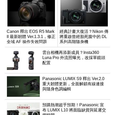
Canon 釋出 EOS R5 Mark
經典計畫大復活？Nikon 傳
II 最新韌體 Ver.1.3.1，修正
將重啟曾經胎死腹中的 DL
全域 AF 操作失效問題
系列高階隨身機
雲台相機再添新成員？Insta360
Luna Pro 外流照曝光，改採單鏡頭
配置
Panasonic LUMIX S9 釋出 Ver.2.0
重大韌體更新，全面解鎖有線連接
與隨身色調編輯
預購熱潮超乎預期！Panasonic 宣
布 LUMIX L10 將面臨缺貨與延遲交