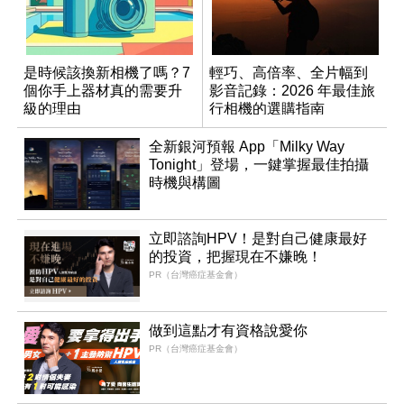
是時候該換新相機了嗎？7
輕巧、高倍率、全片幅到
個你手上器材真的需要升
影音記錄：2026 年最佳旅
級的理由
行相機的選購指南
全新銀河預報 App「Milky Way
Tonight」登場，一鍵掌握最佳拍攝
時機與構圖
立即諮詢HPV！是對自己健康最好
的投資，把握現在不嫌晚！
PR（台灣癌症基金會）
做到這點才有資格說愛你
PR（台灣癌症基金會）