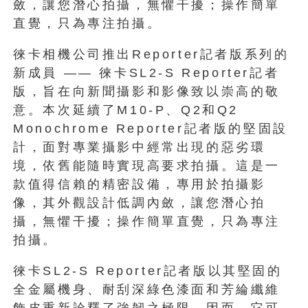
斂，讓您潛心拍攝，無懼干擾；操作簡單
直覺，只為專注拍攝。
徠卡相機公司推出Report
er記者版系列的
新成員 —— 徠卡SL2-S Reporter記者
版，旨在向新聞攝影和影像致以崇高的敬
意。
本次延續了M10-P、Q2和Q2
Monochrome Reporter記者版的堅固設
計，
面對專業攝影中經常出現的惡劣環
境，依舊能隨時實現高要求拍攝。
這是一
款值得信賴的精密設備，專用於拍攝影
像，其外觀設計低調內
斂，讓您潛心拍
攝，無懼干擾；操作簡單直覺，只為專注
拍攝。
徠卡SL2-S Reporter記者版以其堅固的
全金屬機身、耐刮深綠色漆面和
芳綸纖維
飾皮重新詮釋了強韌之極限。因而，它可