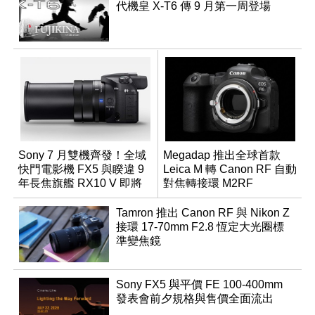
代機皇 X-T6 傳 9 月第一周登場
Sony 7 月雙機齊發！全域
Megadap 推出全球首款
快門電影機 FX5 與睽違 9
Leica M 轉 Canon RF 自動
年長焦旗艦 RX10 V 即將
對焦轉接環 M2RF
登場
Tamron 推出 Canon RF 與 Nikon Z
接環 17-70mm F2.8 恆定大光圈標
準變焦鏡
Sony FX5 與平價 FE 100-400mm
發表會前夕規格與售價全面流出